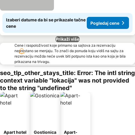
Izaberi datume da bi se prikazale tačne
Pogledaj cene
cene
Prikaži više
Cene i raspoloživost koje primamo sa sajtova za rezervaciju
neprestano se menjaju. To znači da ponuda koju vidiš na sajtu za
rezervaciju možda neće uvek biti potpuno ista kao ona koja je bila
prikazana na trivagu.
seo_tlp_other_stays_title: Error: The intl string
context variable "lokacija" was not provided
to the string "undefined"
Apart hotel
Gostionica
Apart-