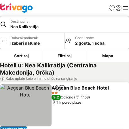
Favoriti
Prijavi
Men
Destinacija
Nea Kalikratija
Dolazak/odlazak
Gosti i sobe
Izaberi datume
2 gosta, 1 soba.
Sortiraj
Filtriraj
Mapa
Hoteli u: Nea Kalikratija (Centralna
Makedonija, Grčka)
Kako uplate koje primimo utiču na rangiranje
Aegean Blue Beach Hotel
Deli
Dodati u favorite
2 Zvezdice
9,2
Odlično
1.158
Tik pored plaže
Popularan izbor