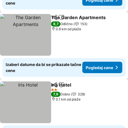
Pogledaj cene
cene
The Garden Apartments
Deli
Dodati u favorite
8,7
Odlično
153
0.6 km od plaže
Izaberi datume da bi se prikazale tačne
Pogledaj cene
cene
Iris Hotel
Deli
Dodati u favorite
2 Zvezdice
7,9
Dobro
328
0.1 km od plaže