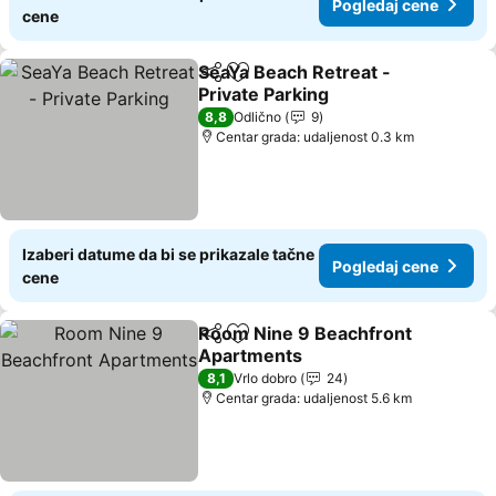
Pogledaj cene
cene
SeaYa Beach Retreat -
Deli
Dodati u favorite
Private Parking
8,8
Odlično
9
Centar grada: udaljenost 0.3 km
Izaberi datume da bi se prikazale tačne
Pogledaj cene
cene
Room Nine 9 Beachfront
Deli
Dodati u favorite
Apartments
8,1
Vrlo dobro
24
Centar grada: udaljenost 5.6 km