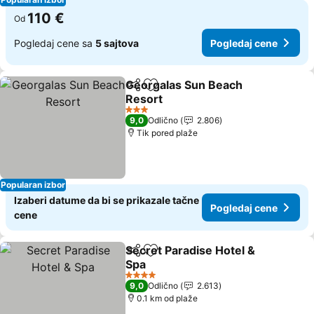
110 €
Od
Pogledaj cene sa
5 sajtova
Pogledaj cene
Georgalas Sun Beach
Deli
Dodati u favorite
Resort
3 Zvezdice
9,0
Odlično
2.806
Tik pored plaže
Popularan izbor
Izaberi datume da bi se prikazale tačne
Pogledaj cene
cene
Secret Paradise Hotel &
Deli
Dodati u favorite
Spa
4 Zvezdice
9,0
Odlično
2.613
0.1 km od plaže