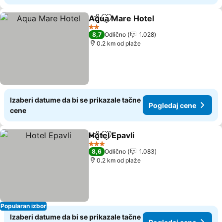
Aqua Mare Hotel
Deli
Dodati u favorite
2 Zvezdice
8,7
Odlično
1.028
0.2 km od plaže
Izaberi datume da bi se prikazale tačne
Pogledaj cene
cene
Hotel Epavli
Deli
Dodati u favorite
3 Zvezdice
8,6
Odlično
1.083
0.2 km od plaže
Popularan izbor
Izaberi datume da bi se prikazale tačne