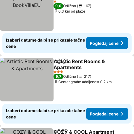
1 Zvezdice
9,0
Odlično
167
0.3 km od plaže
Izaberi datume da bi se prikazale tačne
Pogledaj cene
cene
Artistic Rent Rooms &
Deli
Dodati u favorite
Apartments
3 Zvezdice
9,7
Odlično
217
Centar grada: udaljenost 0.2 km
Izaberi datume da bi se prikazale tačne
Pogledaj cene
cene
COZY & COOL Apartment