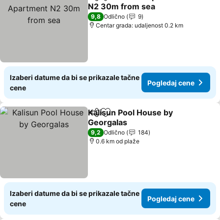
Deli
Dodati u favorite
N2 30m from sea
9,8
Odlično
9
Centar grada: udaljenost 0.2 km
Izaberi datume da bi se prikazale tačne
Pogledaj cene
cene
Kalisun Pool House by
Deli
Dodati u favorite
Georgalas
9,2
Odlično
184
0.6 km od plaže
Izaberi datume da bi se prikazale tačne
Pogledaj cene
cene