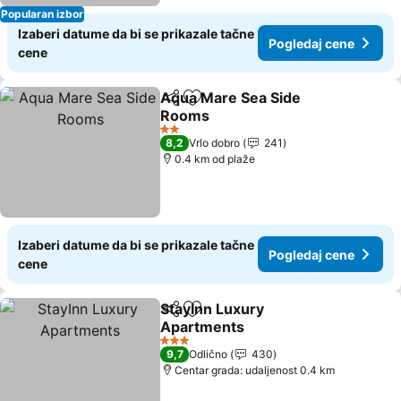
Popularan izbor
Izaberi datume da bi se prikazale tačne
Pogledaj cene
cene
Aqua Mare Sea Side
Deli
Dodati u favorite
Rooms
2 Zvezdice
8,2
Vrlo dobro
241
0.4 km od plaže
Izaberi datume da bi se prikazale tačne
Pogledaj cene
cene
StayInn Luxury
Deli
Dodati u favorite
Apartments
3 Zvezdice
9,7
Odlično
430
Centar grada: udaljenost 0.4 km