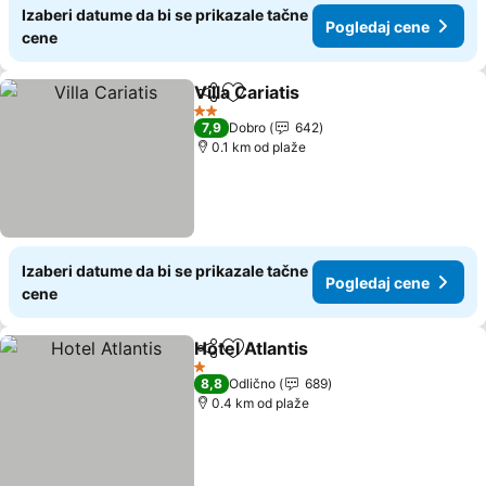
Izaberi datume da bi se prikazale tačne
Pogledaj cene
cene
Villa Cariatis
Deli
Dodati u favorite
2 Zvezdice
7,9
Dobro
642
0.1 km od plaže
Izaberi datume da bi se prikazale tačne
Pogledaj cene
cene
Hotel Atlantis
Deli
Dodati u favorite
1 Zvezdice
8,8
Odlično
689
0.4 km od plaže