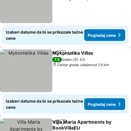
Izaberi datume da bi se prikazale tačne
Pogledaj cene
cene
Mykoniatika Villas
Deli
Dodati u favorite
7,5
Dobro
42
Centar grada: udaljenost 2.6 km
Izaberi datume da bi se prikazale tačne
Pogledaj cene
cene
Villa Maria Apartments by
Deli
Dodati u favorite
BookVillaEU