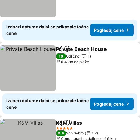
Izaberi datume da bi se prikazale tačne
Pogledaj cene
cene
Private Beach House
Deli
Dodati u favorite
10
Odlično
1
0.4 km od plaže
Izaberi datume da bi se prikazale tačne
Pogledaj cene
cene
K&M Villas
Deli
Dodati u favorite
5 Zvezdice
8,4
Vrlo dobro
37
Centar grada: udaljenost 1.9 km