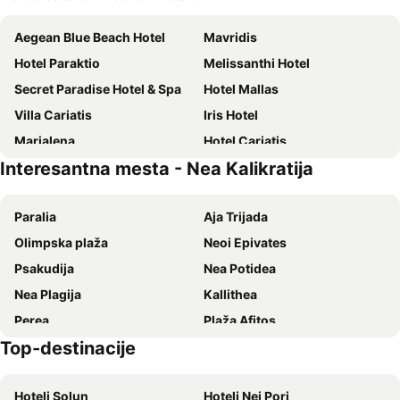
Aegean Blue Beach Hotel
Mavridis
Hotel Paraktio
Melissanthi Hotel
Secret Paradise Hotel & Spa
Hotel Mallas
Villa Cariatis
Iris Hotel
Marialena
Hotel Cariatis
Interesantna mesta - Nea Kalikratija
Filippos
Hotel Atlantis
Plagia Relax Hotel
Alkyonis Hotel
Paralia
Aja Trijada
Hotel Eleni
Villa Maria Apartments by BookVillaEU
Olimpska plaža
Neoi Epivates
Aqua Mare Hotel
Hotel Nautilos
Psakudija
Nea Potidea
Zonita Guest House
Heaven Hotel Thessaloniki Airport
Nea Plagija
Kallithea
Vicky Rooms
Akti Retzika
Perea
Plaža Afitos
Laki Beach Hotel
Laki Hotel
Top-destinacije
Sani
Siviri
Stylish & Nature Home
COZY & COOL Apartment N2 30m from sea
Paralija
Sani Marina
Kappa Rooms Boutique Double Room
Private Beach House
Hoteli Solun
Hoteli Nei Pori
Kriopigi
Limani Paralia Katerini
Heraion Hotel
Dimitriadis Hotel