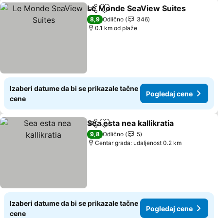
Le Monde SeaView Suites
Deli
Dodati u favorite
8,9
Odlično
346
0.1 km od plaže
Izaberi datume da bi se prikazale tačne
Pogledaj cene
cene
Sea esta nea kallikratia
Deli
Dodati u favorite
9,8
Odlično
5
Centar grada: udaljenost 0.2 km
Izaberi datume da bi se prikazale tačne
Pogledaj cene
cene