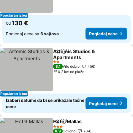
Popularan izbor
130 €
Od
Pogledaj cene sa
6 sajtova
Pogledaj cene
Artemis Studios &
Deli
Dodati u favorite
Apartments
2 Zvezdice
8,1
Vrlo dobro
456
0.2 km od plaže
Popularan izbor
Izaberi datume da bi se prikazale tačne
Pogledaj cene
cene
Hotel Mallas
Deli
Dodati u favorite
3 Zvezdice
8,9
Odlično
704