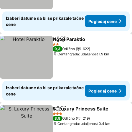
Izaberi datume da bi se prikazale tačne
Pogledaj cene
cene
Hotel Paraktio
Deli
Dodati u favorite
2 Zvezdice
9,3
Odlično
622
Centar grada: udaljenost 1.9 km
Izaberi datume da bi se prikazale tačne
Pogledaj cene
cene
S. Luxury Princess Suite
Deli
Dodati u favorite
3 Zvezdice
8,8
Odlično
219
Centar grada: udaljenost 0.4 km