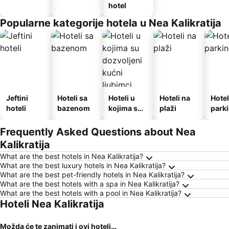
hotel
Popularne kategorije hotela u Nea Kalikratija
Jeftini
Hoteli sa
Hoteli u
Hoteli na
Hotel
hoteli
bazenom
kojima su
plaži
park
dozvoljeni
kućni
Frequently Asked Questions about Nea
ljubimci
Kalikratija
What are the best hotels in Nea Kalikratija?
What are the best luxury hotels in Nea Kalikratija?
What are the best pet-friendly hotels in Nea Kalikratija?
What are the best hotels with a spa in Nea Kalikratija?
What are the best hotels with a pool in Nea Kalikratija?
Hoteli Nea Kalikratija
Možda će te zanimati i ovi hoteli…