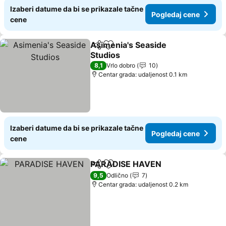
Izaberi datume da bi se prikazale tačne
Pogledaj cene
cene
Asimenia's Seaside
Deli
Dodati u favorite
Studios
8,1
Vrlo dobro
10
Centar grada: udaljenost 0.1 km
Izaberi datume da bi se prikazale tačne
Pogledaj cene
cene
PARADISE HAVEN
Deli
Dodati u favorite
9,5
Odlično
7
Centar grada: udaljenost 0.2 km