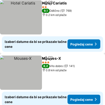
Hotel Cariatis
Deli
Dodati u favorite
2 Zvezdice
9,1
Odlično
769
0.2 km od plaže
Izaberi datume da bi se prikazale tačne
Pogledaj cene
cene
Mouses-X
Deli
Dodati u favorite
3 Zvezdice
8,2
Vrlo dobro
141
0.8 km od plaže
Izaberi datume da bi se prikazale tačne
Pogledaj cene
cene