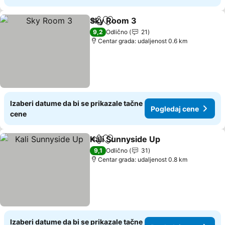
Sky Room 3
Deli
Dodati u favorite
9,2
Odlično
21
Centar grada: udaljenost 0.6 km
Izaberi datume da bi se prikazale tačne
Pogledaj cene
cene
Kali Sunnyside Up
Deli
Dodati u favorite
9,1
Odlično
31
Centar grada: udaljenost 0.8 km
Izaberi datume da bi se prikazale tačne