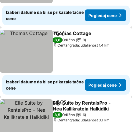
Izaberi datume da bi se prikazale tačne
Pogledaj cene
cene
Thomas Cottage
Deli
Dodati u favorite
8,8
Odlično
9
Centar grada: udaljenost 1.4 km
Izaberi datume da bi se prikazale tačne
Pogledaj cene
cene
Elle Suite by RentalsPro -
Deli
Dodati u favorite
Nea Kallikrateia Halkidiki
8,5
Odlično
6
Centar grada: udaljenost 0.1 km