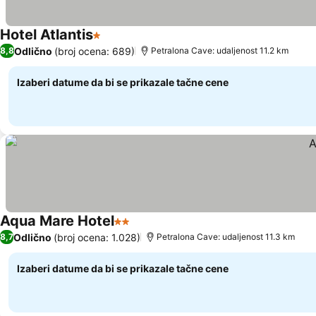
Hotel Atlantis
1 Zvezdice
Pogledaj cene
Odlično
(broj ocena: 689)
8,8
Petralona Cave: udaljenost 11.2 km
Izaberi datume da bi se prikazale tačne cene
Aqua Mare Hotel
2 Zvezdice
Pogledaj cene
Odlično
(broj ocena: 1.028)
8,7
Petralona Cave: udaljenost 11.3 km
Izaberi datume da bi se prikazale tačne cene