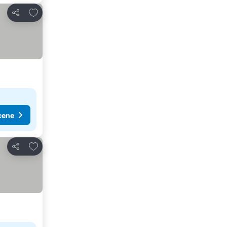
Dodati u favorite
Deli
cene
Dodati u favorite
Deli