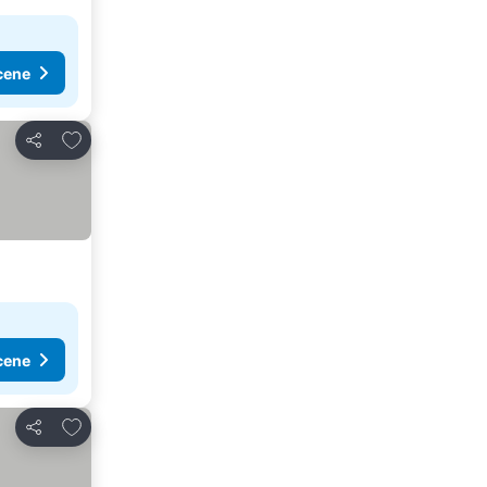
cene
Dodati u favorite
Deli
cene
Dodati u favorite
Deli