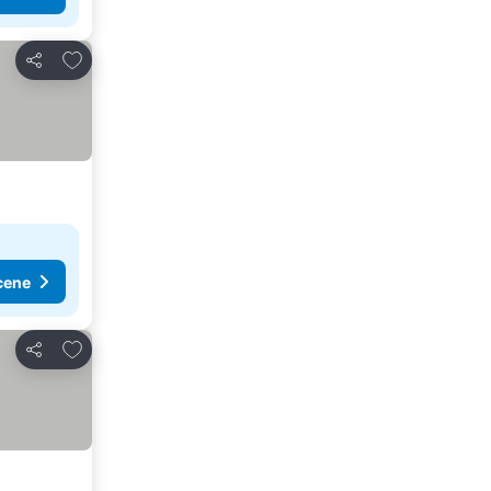
Dodati u favorite
Deli
cene
Dodati u favorite
Deli