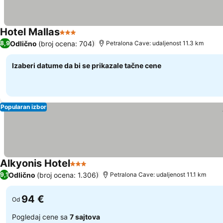
Hotel Mallas
3 Zvezdice
Pogledaj cene
Odlično
(broj ocena: 704)
8,9
Petralona Cave: udaljenost 11.3 km
Izaberi datume da bi se prikazale tačne cene
Popularan izbor
Alkyonis Hotel
3 Zvezdice
Pogledaj cene
Odlično
(broj ocena: 1.306)
9,1
Petralona Cave: udaljenost 11.1 km
94 €
Od
Pogledaj cene sa
7 sajtova