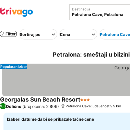
Destinacija
Filteri
Sortiraj po
Cena
Petralona Cave
Petralona: smeštaji u blizin
Popularan izbor
Georgalas Sun Beach Resort
3 Zvezdice
Pogledaj cene
Odlično
(broj ocena: 2.806)
9,0
Petralona Cave: udaljenost 9.9 km
Izaberi datume da bi se prikazale tačne cene