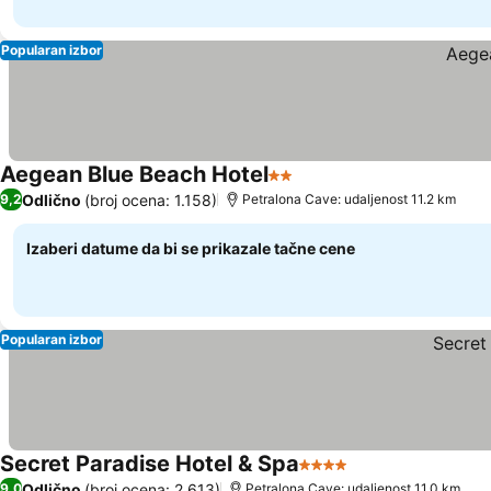
Popularan izbor
Aegean Blue Beach Hotel
2 Zvezdice
Pogledaj cene
Odlično
(broj ocena: 1.158)
9,2
Petralona Cave: udaljenost 11.2 km
Izaberi datume da bi se prikazale tačne cene
Popularan izbor
Secret Paradise Hotel & Spa
4 Zvezdice
Pogledaj cene
Odlično
(broj ocena: 2.613)
9,0
Petralona Cave: udaljenost 11.0 km