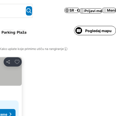
SR · €
Meni
Prijavi me
Pogledaj mapu
Parking
Plaža
Kako uplate koje primimo utiču na rangiranje
Dodati u favorite
Deli
cene