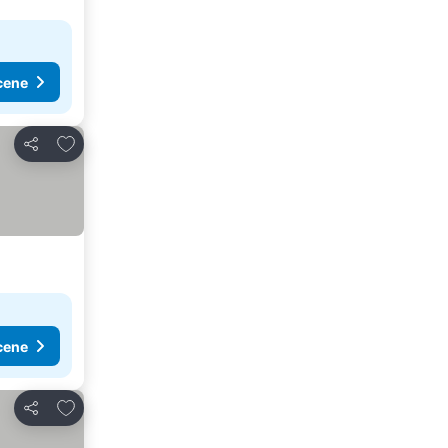
cene
Dodati u favorite
Deli
cene
Dodati u favorite
Deli