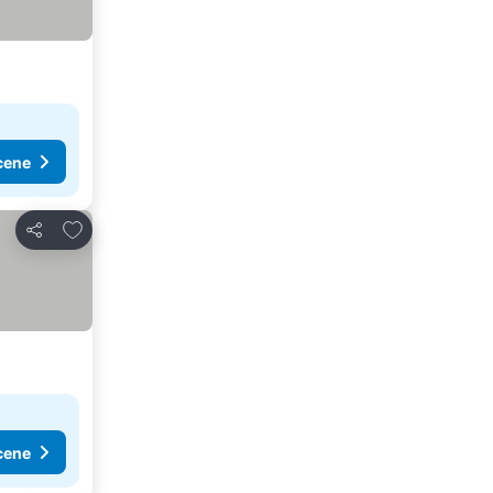
cene
Dodati u favorite
Deli
cene