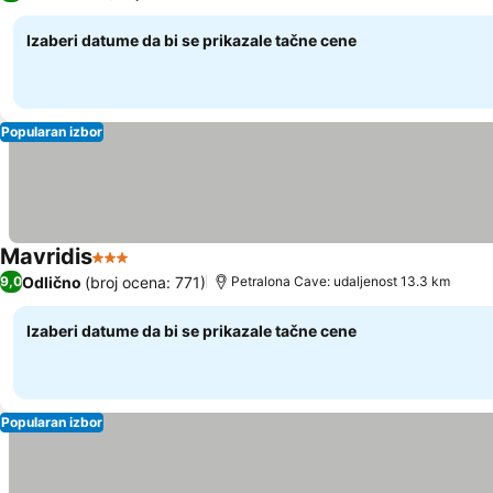
Izaberi datume da bi se prikazale tačne cene
Popularan izbor
Mavridis
3 Zvezdice
Pogledaj cene
Odlično
(broj ocena: 771)
9,0
Petralona Cave: udaljenost 13.3 km
Izaberi datume da bi se prikazale tačne cene
Popularan izbor