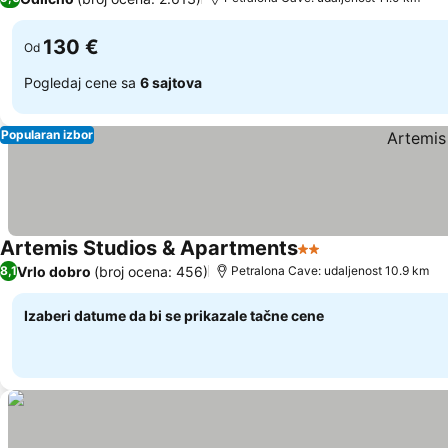
130 €
Od
Pogledaj cene sa
6 sajtova
Popularan izbor
Artemis Studios & Apartments
2 Zvezdice
Pogledaj cene
Vrlo dobro
(broj ocena: 456)
8,1
Petralona Cave: udaljenost 10.9 km
Izaberi datume da bi se prikazale tačne cene