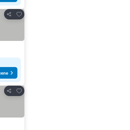
Dodati u favorite
Deli
cene
Dodati u favorite
Deli