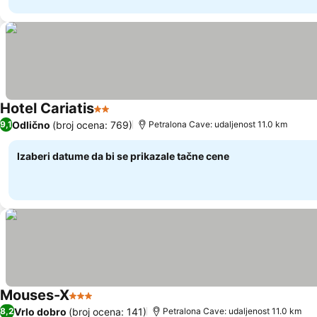
Hotel Cariatis
2 Zvezdice
Pogledaj cene
Odlično
(broj ocena: 769)
9,1
Petralona Cave: udaljenost 11.0 km
Izaberi datume da bi se prikazale tačne cene
Mouses-X
3 Zvezdice
Pogledaj cene
Vrlo dobro
(broj ocena: 141)
8,2
Petralona Cave: udaljenost 11.0 km