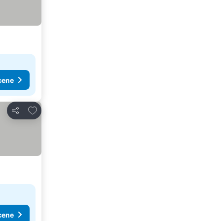
cene
Dodati u favorite
Deli
cene