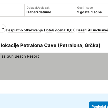
Dolazak/odlazak
Gosti i sobe
Izaberi datume
2 gosta, 1 soba.
Besplatno otkazivanje
Hoteli
ocena: 8,0+
Bazen
All inclusive
i lokacije Petralona Cave (Petralona, Grčka)
Pogledaj 