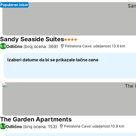
Popularan izbor
Sandy Seaside Suites
4 Zvezdice
Pogledaj cene
Odlično
(broj ocena: 369)
9,9
Petralona Cave: udaljenost 13.6 km
Izaberi datume da bi se prikazale tačne cene
The Garden Apartments
Pogledaj cene
Odlično
(broj ocena: 153)
8,7
Petralona Cave: udaljenost 10.8 km