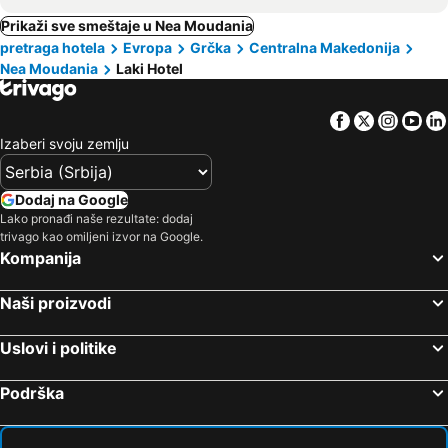
Prikaži sve smeštaje u Nea Moudania
pretraga hotela
Evropa
Grčka
Centralna Makedonija
Nea Moudania
Laki Hotel
Facebook
Twitter
Insta
Yo
Izaberi svoju zemlju
Dodaj na Google
Lako pronađi naše rezultate: dodaj
trivago kao omiljeni izvor na Google.
Kompanija
Naši proizvodi
Uslovi i politike
Podrška