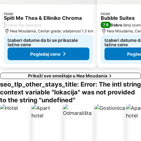
Egnatia street
Plaža Nea Fokea
Hotel
Hotel
Nea Skioni
1st Walk Beach-White Tower-Fountain-Ayios Dimitrios-Ayia Sofia
Spiti Me Thea & Elliniko Chroma
Bubble Suites
Thessaloniki International Exhibition Centre
Tsimiski street
/
7,6
Ocena nije dostupna
Dobro
(
broj ocen
Nea Moudania, Centar grada: udaljenost 1.3 km
Nea Moudania, Cent
Plaža Koviou
Pristanište Pirgadikja
Izaberi datume da bi se prikazale
Izaberi datume da
Kamara
Agios Antonios
tačne cene
tačne cene
Pogledaj cene
Pogled
Prikaži sve smeštaje u Nea Moudania
seo_tlp_other_stays_title: Error: The intl string
context variable "lokacija" was not provided
to the string "undefined"