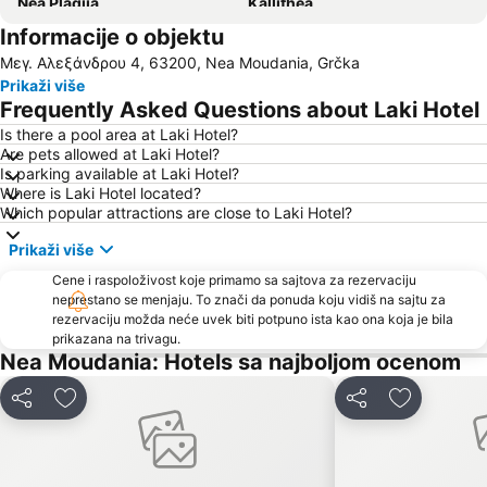
Nea Plagija
Kallithea
Informacije o objektu
Perea
Plaža Afitos
Μεγ. Αλεξάνδρου 4, 63200, Nea Moudania, Grčka
Hanioti
Sani
Prikaži više
Siviri
Sani Marina
Frequently Asked Questions about Laki Hotel
Kriopigi
Chalkidiki deutero podi
Is there a pool area at Laki Hotel?
Are pets allowed at Laki Hotel?
Potamos
Plaža Possidi
Is parking available at Laki Hotel?
Fourka
Afytos
Where is Laki Hotel located?
Which popular attractions are close to Laki Hotel?
Plastira Kalamaria
Livrohio
Prikaži više
Luks Solun
Korinos
Cene i raspoloživost koje primamo sa sajtova za rezervaciju
Aristotelov trg
Haniotis Melathron
neprestano se menjaju. To znači da ponuda koju vidiš na sajtu za
Aerodrom Makedonija Solun
Ormos Panagias
rezervaciju možda neće uvek biti potpuno ista kao ona koja je bila
prikazana na trivagu.
Nea Krini
Gerakini
Nea Moudania: Hotels sa najboljom ocenom
Mediterranean Cosmos
Beach Road
Deli
Dodati u favorite
Deli
Dodati u f
Plaža Kalogria
Elia 2
Elaionas
Chalkidiki Proto Podi
2nd Walk From St. Sophia and St. Demetrius on Ionos Dragoumi and Beach
Ladadika Quarter