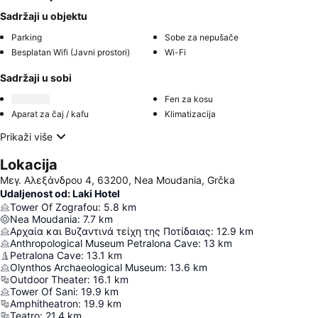
Sadržaji u objektu
Parking
Sobe za nepušače
Besplatan Wifi (Javni prostori)
Wi-Fi
Sadržaji u sobi
Fen za kosu
Aparat za čaj / kafu
Klimatizacija
Prikaži više
Lokacija
Μεγ. Αλεξάνδρου 4, 63200, Nea Moudania, Grčka
Udaljenost od: Laki Hotel
Tower Of Zografou
:
5.8
km
Nea Moudania
:
7.7
km
Αρχαία και Βυζαντινά τείχη της Ποτίδαιας
:
12.9
km
Anthropological Museum Petralona Cave
:
13
km
Petralona Cave
:
13.1
km
Olynthos Archaeological Museum
:
13.6
km
Outdoor Theater
:
16.1
km
Tower Of Sani
:
19.9
km
Amphitheatron
:
19.9
km
Teatro
:
21.4
km