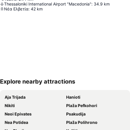
Thessaloniki International Airport "Macedonia"
:
34.9
km
Νέα Ελβετία
:
42
km
Explore nearby attractions
Proširi mapu
Aja Trijada
Hanioti
Nikiti
Plaža Pefkohori
Neoi Epivates
Psakudija
Nea Potidea
Plaža Polihrono