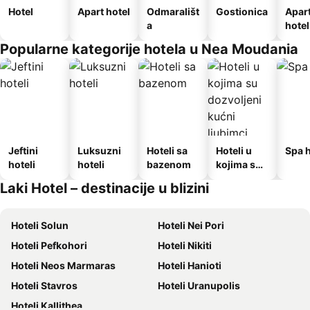
Hotel
Apart hotel
Odmarališt
Gostionica
Apar
a
hotel
Popularne kategorije hotela u Nea Moudania
Jeftini
Luksuzni
Hoteli sa
Hoteli u
Spa h
hoteli
hoteli
bazenom
kojima su
dozvoljeni
Laki Hotel – destinacije u blizini
kućni
ljubimci
Hoteli Solun
Hoteli Nei Pori
Hoteli Pefkohori
Hoteli Nikiti
Hoteli Neos Marmaras
Hoteli Hanioti
Hoteli Stavros
Hoteli Uranupolis
Hoteli Kallithea