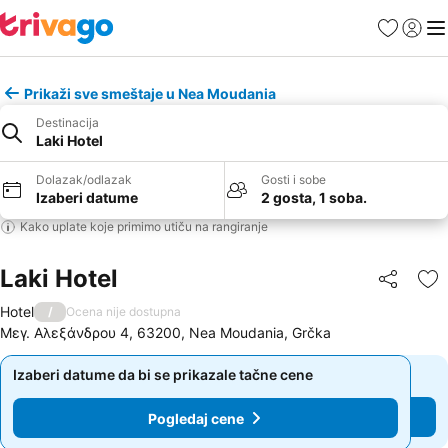
Favoriti
Prijavi
Men
Prikaži sve smeštaje u Nea Moudania
Destinacija
Laki Hotel
Dolazak/odlazak
Gosti i sobe
Izaberi datume
2 gosta, 1 soba.
Kako uplate koje primimo utiču na rangiranje
Laki Hotel
Deli
Do
Hotel
/
Ocena nije dostupna
Μεγ. Αλεξάνδρου 4, 63200, Nea Moudania, Grčka
Izaberi datume da bi se prikazale tačne cene
Izaberi datume da bi se prikazale tačne cene
Pogledaj cene
Pogledaj cene