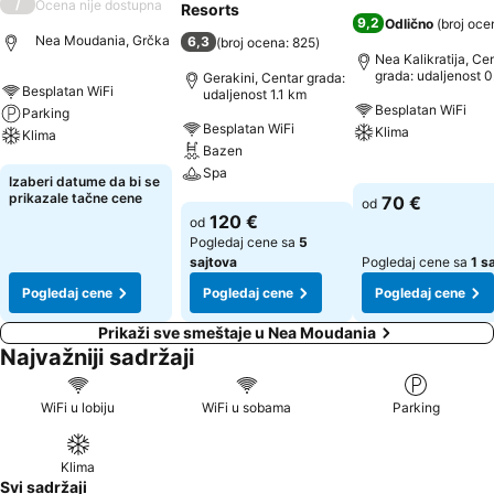
/
Ocena nije dostupna
Resorts
9,2
Odlično
(
broj oce
Nea Moudania, Grčka
6,3
(
broj ocena: 825
)
Nea Kalikratija, Ce
grada: udaljenost 0
Gerakini, Centar grada:
Besplatan WiFi
km
udaljenost 1.1 km
Besplatan WiFi
Parking
Besplatan WiFi
Klima
Klima
Bazen
Spa
Pogledaj cene
Pogledaj cene
Izaberi datume da bi se
prikazale tačne cene
70 €
od
Pogledaj cene
120 €
od
Pogledaj cene sa
5
sajtova
Pogledaj cene sa
1 s
Pogledaj cene
Pogledaj cene
Pogledaj cene
Prikaži sve smeštaje u Nea Moudania
Najvažniji sadržaji
WiFi u lobiju
WiFi u sobama
Parking
Klima
Svi sadržaji