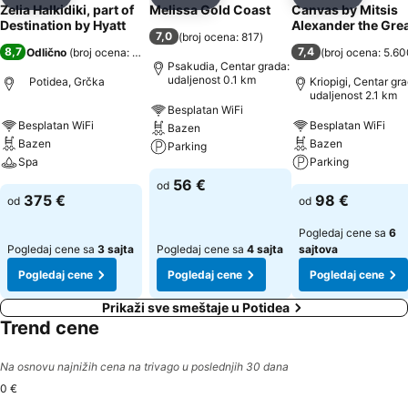
Deli
Dodati u favorite
Deli
Dodati u favorite
Deli
Dodati u 
Zelia Halkidiki, part of
Melissa Gold Coast
Canvas by Mitsis
Destination by Hyatt
Alexander the Gre
7,0
(
broj ocena: 817
)
8,7
7,4
Odlično
(
broj ocena: 444
)
(
broj ocena: 5.6
Psakudia, Centar grada:
udaljenost 0.1 km
Potidea, Grčka
Kriopigi, Centar gra
udaljenost 2.1 km
Besplatan WiFi
Besplatan WiFi
Besplatan WiFi
Bazen
Bazen
Bazen
Parking
Spa
Parking
56 €
od
375 €
98 €
od
od
Pogledaj cene sa
6
Pogledaj cene sa
3 sajta
Pogledaj cene sa
4 sajta
sajtova
Pogledaj cene
Pogledaj cene
Pogledaj cene
Prikaži sve smeštaje u Potidea
Trend cene
Na osnovu najnižih cena na trivago u poslednjih 30 dana
0 €