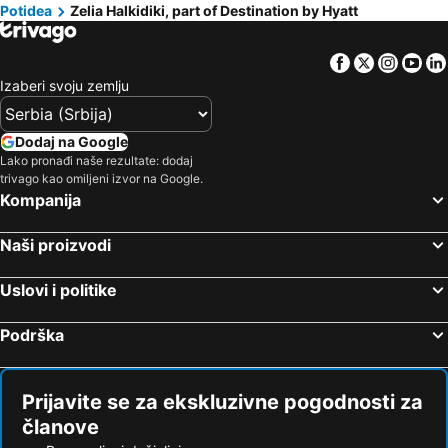
Potidea
Zelia Halkidiki, part of Destination by Hyatt
Facebook
Twitter
Insta
Yo
Izaberi svoju zemlju
Dodaj na Google
Lako pronađi naše rezultate: dodaj
trivago kao omiljeni izvor na Google.
Kompanija
Naši proizvodi
Uslovi i politike
Podrška
Prijavite se za ekskluzivne pogodnosti za
članove