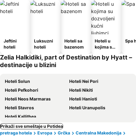
Jeftini
Luksuzni
Hoteli sa
Hoteli u
Spa h
hoteli
hoteli
bazenom
kojima su
dozvoljeni
Zelia Halkidiki, part of Destination by Hyatt –
kućni
destinacije u blizini
ljubimci
Hoteli Solun
Hoteli Nei Pori
Hoteli Pefkohori
Hoteli Nikiti
Hoteli Neos Marmaras
Hoteli Hanioti
Hoteli Stavros
Hoteli Uranupolis
Hoteli Kallithea
Prikaži sve smeštaje u Potidea
pretraga hotela
Evropa
Grčka
Centralna Makedonija