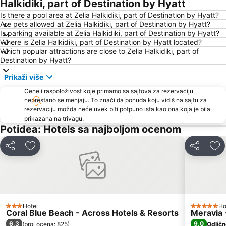
Halkidiki, part of Destination by Hyatt
Sani Marina
Kriopigi
Is there a pool area at Zelia Halkidiki, part of Destination by Hyatt?
Are pets allowed at Zelia Halkidiki, part of Destination by Hyatt?
Develiki
Chalkidiki deutero podi
Is parking available at Zelia Halkidiki, part of Destination by Hyatt?
Where is Zelia Halkidiki, part of Destination by Hyatt located?
Potamos
Plaža Possidi
Which popular attractions are close to Zelia Halkidiki, part of
Fourka
Porto Carras Grand Resort Golf Club
Destination by Hyatt?
Afytos
Livrohio
Prikaži više
Haniotis Melathron
Aerodrom Makedonija Solun
Cene i raspoloživost koje primamo sa sajtova za rezervaciju
neprestano se menjaju. To znači da ponuda koju vidiš na sajtu za
Ormos Panagias
Porto Karas 1
rezervaciju možda neće uvek biti potpuno ista kao ona koja je bila
Gerakini
Mediterranean Cosmos
prikazana na trivagu.
Potidea: Hotels sa najboljom ocenom
Beach Road
Plaža Kalogria
Elia 2
Kavourotripes
Deli
Dodati u favorite
Deli
Dod
Elaionas
Chalkidiki Proto Podi
Plaža Nea Fokea
Nea Skioni
Porto Karas
Plaža Koviou
Pristanište Pirgadikja
Elani
Hotel
Ho
3 Zvezdice
5 Zvezdic
Coral Blue Beach - Across Hotels & Resorts
Meravia 
Traditional Settlement of Nikiti
Sunshine
6,3
9,0
(
broj ocena: 825
)
Odličn