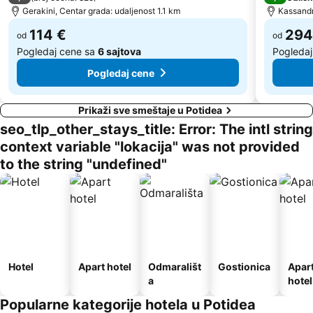
Historical Settlement of Arnaia
Porto Karras 2
Gerakini, Centar grada: udaljenost 1.1 km
Kassandr
114 €
294
od
od
Pogledaj cene sa
6 sajtova
Pogledaj
Pogledaj cene
Prikaži sve smeštaje u Potidea
seo_tlp_other_stays_title: Error: The intl string
context variable "lokacija" was not provided
to the string "undefined"
Hotel
Apart hotel
Odmarališt
Gostionica
Apar
a
hotel
Popularne kategorije hotela u Potidea