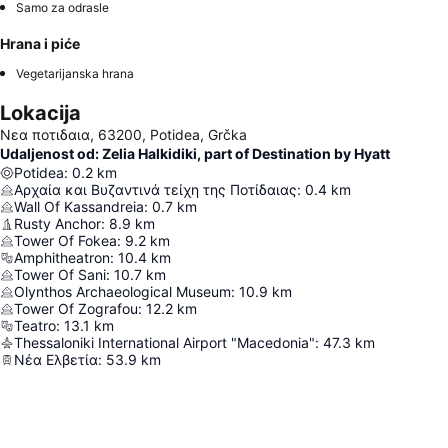
Samo za odrasle
Hrana i piće
Vegetarijanska hrana
Lokacija
Νεα ποτιδαια, 63200, Potidea, Grčka
Udaljenost od: Zelia Halkidiki, part of Destination by Hyatt
Potidea
:
0.2
km
Αρχαία και Βυζαντινά τείχη της Ποτίδαιας
:
0.4
km
Wall Of Kassandreia
:
0.7
km
Rusty Anchor
:
8.9
km
Tower Of Fokea
:
9.2
km
Amphitheatron
:
10.4
km
Tower Of Sani
:
10.7
km
Olynthos Archaeological Museum
:
10.9
km
Tower Of Zografou
:
12.2
km
Teatro
:
13.1
km
Thessaloniki International Airport "Macedonia"
:
47.3
km
Νέα Ελβετία
:
53.9
km