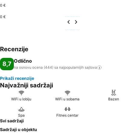
0 €
0 €
Recenzije
Odlično
8,7
na osnovu ocena (444) sa najpopularnijih
sajtova
Prikaži recenzije
Najvažniji sadržaji
WiFi u lobiju
WiFi u sobama
Bazen
Spa
Fitnes centar
Svi sadržaji
Sadržaji u objektu