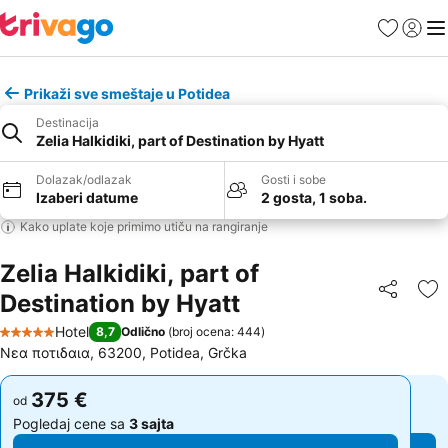
Favoriti
Prijavi
Men
Prikaži sve smeštaje u Potidea
Destinacija
Zelia Halkidiki, part of Destination by Hyatt
Dolazak/odlazak
Gosti i sobe
Izaberi datume
2 gosta, 1 soba.
Kako uplate koje primimo utiču na rangiranje
Zelia Halkidiki, part of
Destination by Hyatt
Deli
Do
Hotel
8,7
Odlično
(
broj ocena: 444
)
5 Zvezdice
Νεα ποτιδαια, 63200, Potidea, Grčka
375 €
375 €
od
od
Pogledaj cene sa
3 sajta
Pogledaj cene sa
3 sajta