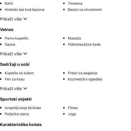
Kafić
Teretana
Hotelski bar kod bazena
Bazen na otvorenom
Prikaži više
Velnes
Parno kupatilo
Masaža
Sauna
Hidromasažna kada
Prikaži više
Sadržaji u sobi
Kupatilo sa tušem
Pribor za peglanje
Fen za kosu
Kozmetičko ogledalo
Prikaži više
Sportski objekti
Iznajmljivanje bicikala
Fitnes
Pešačka staza
Joga
Karakteristike hotela