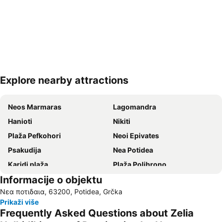
Explore nearby attractions
Proširi mapu
Neos Marmaras
Lagomandra
Hanioti
Nikiti
Plaža Pefkohori
Neoi Epivates
Psakudija
Nea Potidea
Karidi plaža
Plaža Polihrono
Informacije o objektu
Nea Plagija
Kallithea
Νεα ποτιδαια, 63200, Potidea, Grčka
Perea
Plaža Afitos
Prikaži više
Hanioti
Paradisos
Frequently Asked Questions about Zelia
Sani
Siviri