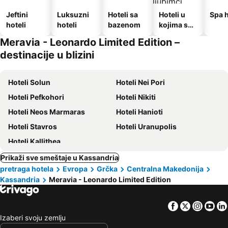
Jeftini
Luksuzni
Hoteli sa
Hoteli u
Spa h
hoteli
hoteli
bazenom
kojima su
dozvoljeni
Meravia - Leonardo Limited Edition –
kućni
destinacije u blizini
ljubimci
Hoteli Solun
Hoteli Nei Pori
Hoteli Pefkohori
Hoteli Nikiti
Hoteli Neos Marmaras
Hoteli Hanioti
Hoteli Stavros
Hoteli Uranupolis
Hoteli Kallithea
Prikaži sve smeštaje u Kassandria
pretraga hotela
Evropa
Grčka
Centralna Makedonija
Kassandria
Meravia - Leonardo Limited Edition
Facebook
Twitter
Insta
Yo
Izaberi svoju zemlju