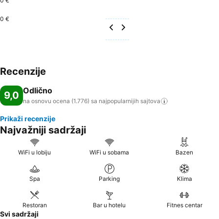
0 €
0 €
Recenzije
Odlično
9,0
na osnovu ocena (1.776) sa najpopularnijih
sajtova
Prikaži recenzije
Najvažniji sadržaji
WiFi u lobiju
WiFi u sobama
Bazen
Spa
Parking
Klima
Restoran
Bar u hotelu
Fitnes centar
Svi sadržaji