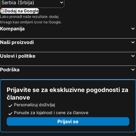
Dodaj na Google
Lako pronađi naše rezultate: dodaj
trivago kao omiljeni izvor na Google.
Kompanija
Naši proizvodi
Uslovi i politike
Podrška
Prijavite se za ekskluzivne pogodnosti za
članove
Personalizuj doživljaj
Ponude za lojalnost i cene za članove
Prijavi se