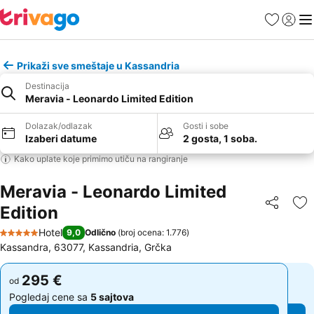
Favoriti
Prijavi
Men
Prikaži sve smeštaje u Kassandria
Destinacija
Meravia - Leonardo Limited Edition
Dolazak/odlazak
Gosti i sobe
Izaberi datume
2 gosta, 1 soba.
Kako uplate koje primimo utiču na rangiranje
Meravia - Leonardo Limited
Edition
Deli
Do
Hotel
9,0
Odlično
(
broj ocena: 1.776
)
5 Zvezdice
Kassandra, 63077, Kassandria, Grčka
295 €
295 €
od
od
Pogledaj cene sa
5 sajtova
Pogledaj cene sa
5 sajtova