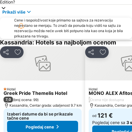
Potamos
Plaža Possidi
Edition?
Limani Ammoulianis
Xiropotami
Prikaži više
Fourka
Porto Carras Grand Resort Golf Club
Cene i raspoloživost koje primamo sa sajtova za rezervaciju
neprestano se menjaju. To znači da ponuda koju vidiš na sajtu za
Afytos
Livrohio
rezervaciju možda neće uvek biti potpuno ista kao ona koja je bila
Haniotis Melathron
Ormos Panagias
prikazana na trivagu.
Kassandria: Hotels sa najboljom ocenom
Porto Karas 1
Plaža Tristinika
Karagatsia
Agios Georgios
Deli
Dodati u favorite
Deli
Dodati u favo
Gerakini
Beach Road
Plaža Kalogria
Elia 2
Kavourotripes
Chalkidiki Proto Podi
Elaionas
Plaža Nea Fokea
Hotel
Hotel
1 Zvezdice
Greek Pride Themelis Hotel
MONO ALEX Afito
Nea Skioni
Porto Karas
7,0
/
(
broj ocena: 99
)
Ocena nije dostupna
Plaža Koviou
Pristanište Pirgadikja
Kassandria, Centar grada: udaljenost 9.7 km
Kassandria, Centar gra
Izaberi datume da bi se prikazale
121 €
od
tačne cene
Pogledaj cene sa
3 
Pogledaj cene
Pogledaj 