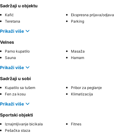
Sadržaji u objektu
Kafić
Ekspresna prijava/odjava
Teretana
Parking
Prikaži više
Velnes
Parno kupatilo
Masaža
Sauna
Hamam
Prikaži više
Sadržaji u sobi
Kupatilo sa tušem
Pribor za peglanje
Fen za kosu
Klimatizacija
Prikaži više
Sportski objekti
Iznajmljivanje bicikala
Fitnes
Pešačka staza