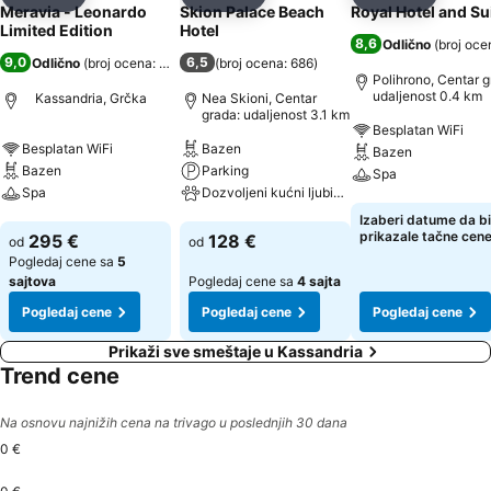
Deli
Dodati u favorite
Deli
Dodati u favorite
Deli
Dodati u 
Meravia - Leonardo
Skion Palace Beach
Royal Hotel and Su
Limited Edition
Hotel
8,6
Odlično
(
broj oce
9,0
6,5
Odlično
(
broj ocena: 1.776
)
(
broj ocena: 686
)
Polihrono, Centar g
udaljenost 0.4 km
Kassandria, Grčka
Nea Skioni, Centar
grada: udaljenost 3.1 km
Besplatan WiFi
Besplatan WiFi
Bazen
Bazen
Bazen
Parking
Spa
Spa
Dozvoljeni kućni ljubimci
Pogledaj cene
Izaberi datume da bi
Pogledaj cene
Pogledaj cene
prikazale tačne cen
295 €
128 €
od
od
Pogledaj cene sa
5
sajtova
Pogledaj cene sa
4 sajta
Pogledaj cene
Pogledaj cene
Pogledaj cene
Prikaži sve smeštaje u Kassandria
Trend cene
Na osnovu najnižih cena na trivago u poslednjih 30 dana
0 €