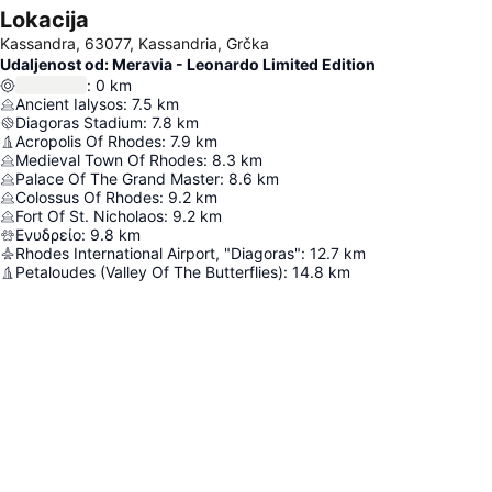
Lokacija
Kassandra, 63077, Kassandria, Grčka
Udaljenost od: Meravia - Leonardo Limited Edition
:
0
km
Ancient Ialysos
:
7.5
km
Diagoras Stadium
:
7.8
km
Acropolis Of Rhodes
:
7.9
km
Medieval Town Of Rhodes
:
8.3
km
Palace Of The Grand Master
:
8.6
km
Colossus Of Rhodes
:
9.2
km
Fort Of St. Nicholaos
:
9.2
km
Ενυδρείο
:
9.8
km
Rhodes International Airport, "Diagoras"
:
12.7
km
Petaloudes (Valley Of The Butterflies)
:
14.8
km