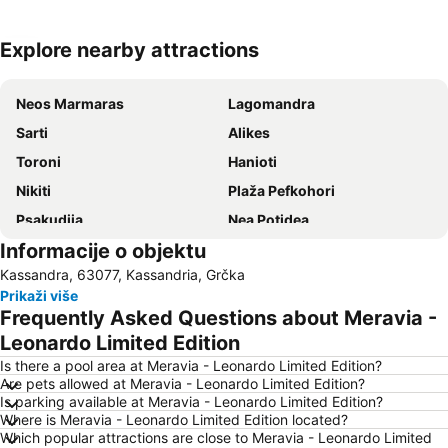
Explore nearby attractions
Proširi mapu
Neos Marmaras
Lagomandra
Sarti
Alikes
Toroni
Hanioti
Nikiti
Plaža Pefkohori
Psakudija
Nea Potidea
Informacije o objektu
Karidi plaža
Kamp Jerisos
Kassandra, 63077, Kassandria, Grčka
Plaža Polihrono
Nea Plagija
Prikaži više
Kallithea
Plaža Afitos
Frequently Asked Questions about Meravia -
Hanioti
Paradisos
Leonardo Limited Edition
Sani
Siviri
Is there a pool area at Meravia - Leonardo Limited Edition?
Are pets allowed at Meravia - Leonardo Limited Edition?
Sani Marina
Kriopigi
Is parking available at Meravia - Leonardo Limited Edition?
Where is Meravia - Leonardo Limited Edition located?
Develiki
Chalkidiki deutero podi
Which popular attractions are close to Meravia - Leonardo Limited