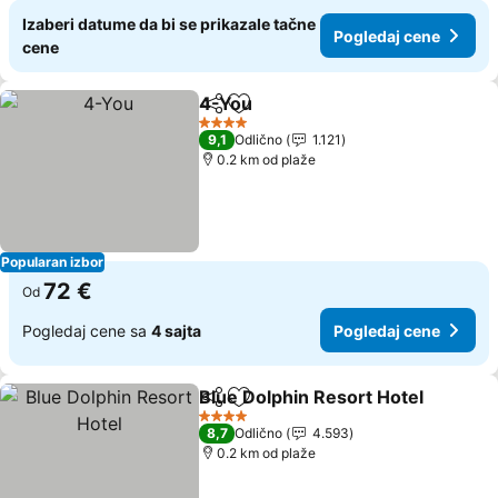
Izaberi datume da bi se prikazale tačne
Pogledaj cene
cene
4-You
Deli
Dodati u favorite
4 Zvezdice
9,1
Odlično
1.121
0.2 km od plaže
Popularan izbor
72 €
Od
Pogledaj cene sa
4 sajta
Pogledaj cene
Blue Dolphin Resort Hotel
Deli
Dodati u favorite
4 Zvezdice
8,7
Odlično
4.593
0.2 km od plaže