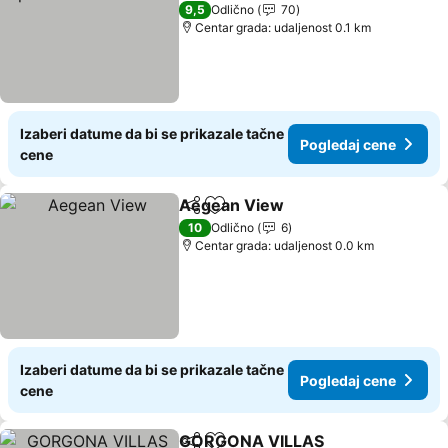
9,5
Odlično
70
Centar grada: udaljenost 0.1 km
Izaberi datume da bi se prikazale tačne
Pogledaj cene
cene
Aegean View
Deli
Dodati u favorite
10
Odlično
6
Centar grada: udaljenost 0.0 km
Izaberi datume da bi se prikazale tačne
Pogledaj cene
cene
GORGONA VILLAS