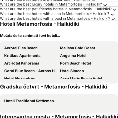
What are the best luxury hotels in Metamorfosis - Halkidiki?
What are the best pet-friendly hotels in Metamorfosis - Halkidiki?
What are the best hotels with a spa in Metamorfosis - Halkidiki?
What are the best hotels with a pool in Metamorfosis - Halkidiki?
Hoteli Metamorfosis - Halkidiki
Možda će te zanimati i ovi hoteli…
Acrotel Elea Beach
Melissa Gold Coast
Kritikos Apartments
Angelina Hotel
Art Hotel Panorama
Porfi Beach Hotel
Coral Blue Beach - Across Hotels & Resorts
Hotel Simeon
Hotel Alexandros
Assa Maris Beach Hotel
Gradska četvrt - Metamorfosis - Halkidiki
Ammoa Luxury Hotel & Spa Resort
Acrotel Athena Pallas
Acrotel Lily Ann Village
Bianco Olympico Beach Resort by Anayia All Inclusive Resorts
Hoteli Traditional Settlement of Nikiti
Hotel Rema
Royalty Suites Seaside
Acrotel Lilyann Boutique Hotel
Oliva Suites
Interesantna mesta - Metamorfosis - Halkidiki
Villa Askamnia And Suites
Lagomandra Hotel & Spa