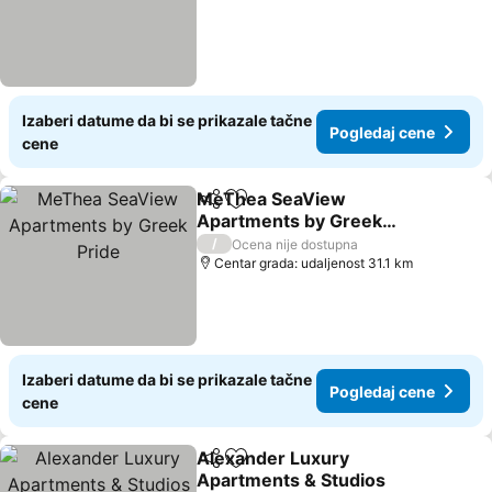
Izaberi datume da bi se prikazale tačne
Pogledaj cene
cene
MeThea SeaView
Deli
Dodati u favorite
Apartments by Greek
Pride
/
Ocena nije dostupna
Centar grada: udaljenost 31.1 km
Izaberi datume da bi se prikazale tačne
Pogledaj cene
cene
Alexander Luxury
Deli
Dodati u favorite
Apartments & Studios