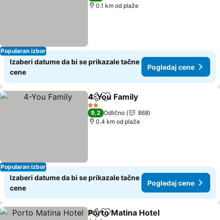
0.1 km od plaže
Popularan izbor
Izaberi datume da bi se prikazale tačne
Pogledaj cene
cene
4-You Family
Deli
Dodati u favorite
2 Zvezdice
9,2
Odlično
868
0.4 km od plaže
Popularan izbor
Izaberi datume da bi se prikazale tačne
Pogledaj cene
cene
Porto Matina Hotel
Deli
Dodati u favorite