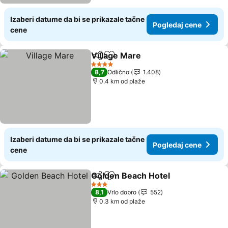
Izaberi datume da bi se prikazale tačne
Pogledaj cene
cene
Village Mare
Deli
Dodati u favorite
4 Zvezdice
8,7
Odlično
1.408
0.4 km od plaže
Izaberi datume da bi se prikazale tačne
Pogledaj cene
cene
Golden Beach Hotel
Deli
Dodati u favorite
3 Zvezdice
8,1
Vrlo dobro
552
0.3 km od plaže