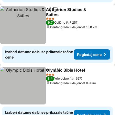
Aetherion Studios &
Deli
Dodati u favorite
Suites
3 Zvezdice
9,7
Odlično
257
Centar grada: udaljenost 18.8 km
Izaberi datume da bi se prikazale tačne
Pogledaj cene
cene
Olympic Bibis Hotel
Deli
Dodati u favorite
3 Zvezdice
8,4
Vrlo dobro
627
Centar grada: udaljenost 0.9 km
Izaberi datume da bi se prikazale tačne