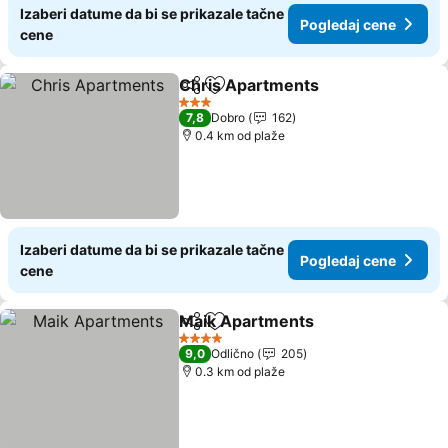
Izaberi datume da bi se prikazale tačne
Pogledaj cene
cene
Chris Apartments
Deli
Dodati u favorite
3 Zvezdice
7,8
Dobro
162
0.4 km od plaže
Izaberi datume da bi se prikazale tačne
Pogledaj cene
cene
Maik Apartments
Deli
Dodati u favorite
4 Zvezdice
9,0
Odlično
205
0.3 km od plaže