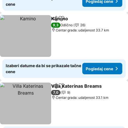
Pogledaj cene
cene
Kamino
Deli
Dodati u favorite
9,3
Odlično
26
Centar grada: udaljenost 33.7 km
Izaberi datume da bi se prikazale tačne
Pogledaj cene
cene
Villa Katerinas Breams
Deli
Dodati u favorite
7,0
9
Centar grada: udaljenost 33.1 km