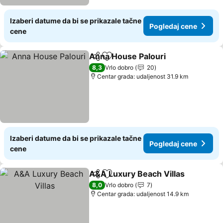
Izaberi datume da bi se prikazale tačne
Pogledaj cene
cene
Anna House Palouri
Deli
Dodati u favorite
8,3
Vrlo dobro
20
Centar grada: udaljenost 31.9 km
Izaberi datume da bi se prikazale tačne
Pogledaj cene
cene
A&A Luxury Beach Villas
Deli
Dodati u favorite
8,0
Vrlo dobro
7
Centar grada: udaljenost 14.9 km