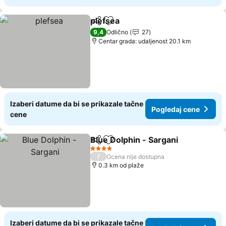
plefsea
Deli
Dodati u favorite
9,4
Odlično
27
Centar grada: udaljenost 20.1 km
Izaberi datume da bi se prikazale tačne
Pogledaj cene
cene
Blue Dolphin - Sargani
Deli
Dodati u favorite
4 Zvezdice
/
Ocena nije dostupna
0.3 km od plaže
Izaberi datume da bi se prikazale tačne