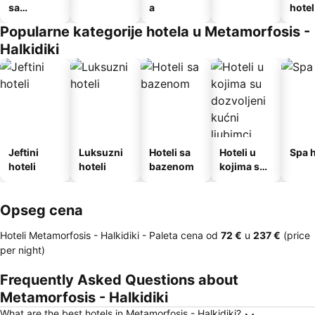
sa
a
hotel
doručkom
Popularne kategorije hotela u Metamorfosis -
Halkidiki
Jeftini
Luksuzni
Hoteli sa
Hoteli u
Spa h
hoteli
hoteli
bazenom
kojima su
dozvoljeni
kućni
Opseg cena
ljubimci
Hoteli Metamorfosis - Halkidiki -
Paleta cena
od
‎72 €
u
‎237 €
(price
per night)
Frequently Asked Questions about
Metamorfosis - Halkidiki
What are the best hotels in Metamorfosis - Halkidiki?