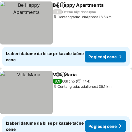
Be Happy Apartments
Deli
Dodati u favorite
/
Ocena nije dostupna
Centar grada: udaljenost 16.5 km
Izaberi datume da bi se prikazale tačne
Pogledaj cene
cene
Villa Maria
Deli
Dodati u favorite
8,9
Odlično
144
Centar grada: udaljenost 35.1 km
Izaberi datume da bi se prikazale tačne
Pogledaj cene
cene