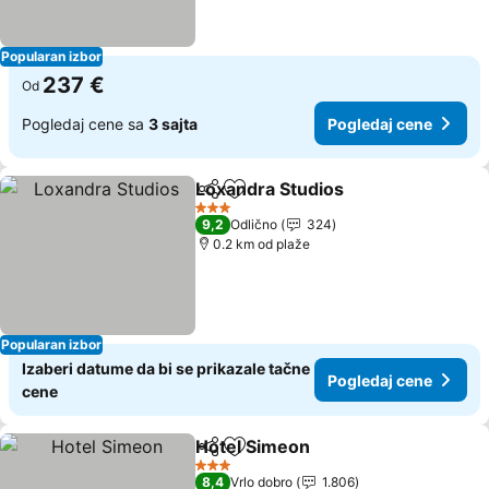
Popularan izbor
237 €
Od
Pogledaj cene sa
3 sajta
Pogledaj cene
Loxandra Studios
Deli
Dodati u favorite
3 Zvezdice
9,2
Odlično
324
0.2 km od plaže
Popularan izbor
Izaberi datume da bi se prikazale tačne
Pogledaj cene
cene
Hotel Simeon
Deli
Dodati u favorite
3 Zvezdice
8,4
Vrlo dobro
1.806