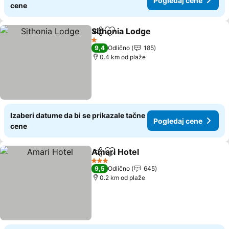
Pogledaj cene
cene
Sithonia Lodge
Deli
Dodati u favorite
1 Zvezdice
9,4
Odlično
185
0.4 km od plaže
Izaberi datume da bi se prikazale tačne
Pogledaj cene
cene
Amari Hotel
Deli
Dodati u favorite
3 Zvezdice
9,5
Odlično
645
0.2 km od plaže