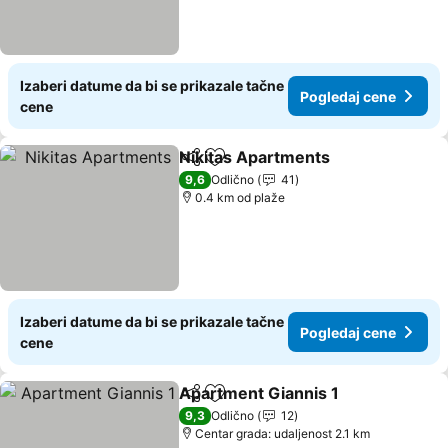
Izaberi datume da bi se prikazale tačne
Pogledaj cene
cene
Nikitas Apartments
Deli
Dodati u favorite
9,6
Odlično
41
0.4 km od plaže
Izaberi datume da bi se prikazale tačne
Pogledaj cene
cene
Apartment Giannis 1
Deli
Dodati u favorite
9,3
Odlično
12
Centar grada: udaljenost 2.1 km