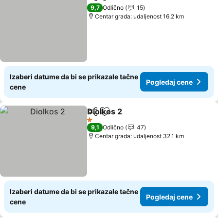
Deli
Dodati u favorite
9,7
Odlično
15
Centar grada: udaljenost 16.2 km
Izaberi datume da bi se prikazale tačne
Pogledaj cene
cene
Diolkos 2
Deli
Dodati u favorite
1 Zvezdice
9,1
Odlično
47
Centar grada: udaljenost 32.1 km
Izaberi datume da bi se prikazale tačne
Pogledaj cene
cene