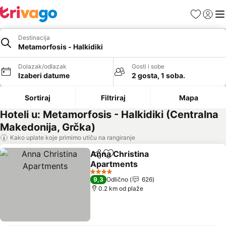
Favoriti
Prijavi
Men
Destinacija
Metamorfosis - Halkidiki
Dolazak/odlazak
Gosti i sobe
Izaberi datume
2 gosta, 1 soba.
Sortiraj
Filtriraj
Mapa
Hoteli u: Metamorfosis - Halkidiki (Centralna
Makedonija, Grčka)
Kako uplate koje primimo utiču na rangiranje
Anna Christina
Deli
Dodati u favorite
Apartments
4 Zvezdice
9,3
Odlično
626
0.2 km od plaže