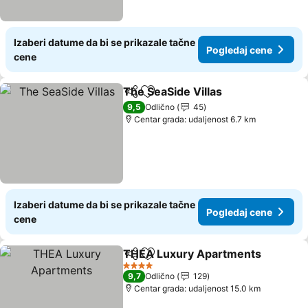
Izaberi datume da bi se prikazale tačne
Pogledaj cene
cene
The SeaSide Villas
Deli
Dodati u favorite
9,5
Odlično
45
Centar grada: udaljenost 6.7 km
Izaberi datume da bi se prikazale tačne
Pogledaj cene
cene
THEA Luxury Apartments
Deli
Dodati u favorite
4 Zvezdice
9,7
Odlično
129
Centar grada: udaljenost 15.0 km