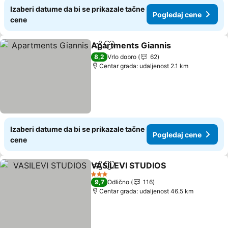
Izaberi datume da bi se prikazale tačne
Pogledaj cene
cene
Apartments Giannis
Deli
Dodati u favorite
8,2
Vrlo dobro
62
Centar grada: udaljenost 2.1 km
Izaberi datume da bi se prikazale tačne
Pogledaj cene
cene
VASILEVI STUDIOS
Deli
Dodati u favorite
3 Zvezdice
9,7
Odlično
116
Centar grada: udaljenost 46.5 km