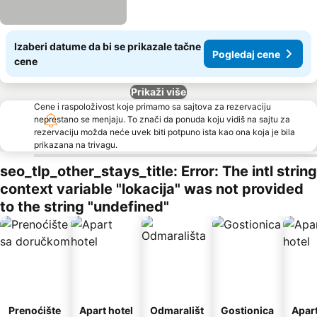
Izaberi datume da bi se prikazale tačne
Pogledaj cene
cene
Prikaži više
Cene i raspoloživost koje primamo sa sajtova za rezervaciju
neprestano se menjaju. To znači da ponuda koju vidiš na sajtu za
rezervaciju možda neće uvek biti potpuno ista kao ona koja je bila
prikazana na trivagu.
seo_tlp_other_stays_title: Error: The intl string
context variable "lokacija" was not provided
to the string "undefined"
Prenoćište
Apart hotel
Odmarališt
Gostionica
Apar