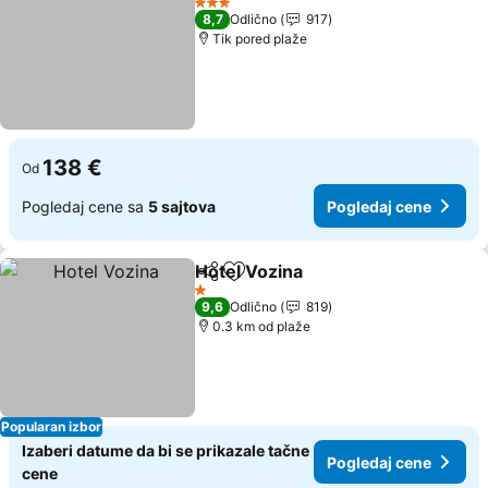
3 Zvezdice
8,7
Odlično
917
Tik pored plaže
138 €
Od
Pogledaj cene sa
5 sajtova
Pogledaj cene
Hotel Vozina
Deli
Dodati u favorite
1 Zvezdice
9,6
Odlično
819
0.3 km od plaže
Popularan izbor
Izaberi datume da bi se prikazale tačne
Pogledaj cene
cene