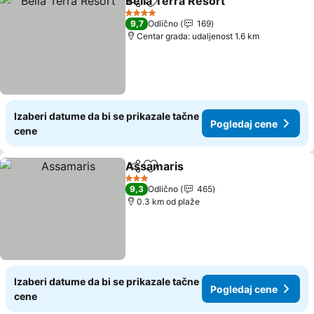
Bella Terra Resort
Deli
Dodati u favorite
4 Zvezdice
9,7
Odlično
169
Centar grada: udaljenost 1.6 km
Izaberi datume da bi se prikazale tačne
Pogledaj cene
cene
Assamaris
Deli
Dodati u favorite
3 Zvezdice
9,3
Odlično
465
0.3 km od plaže
Izaberi datume da bi se prikazale tačne
Pogledaj cene
cene