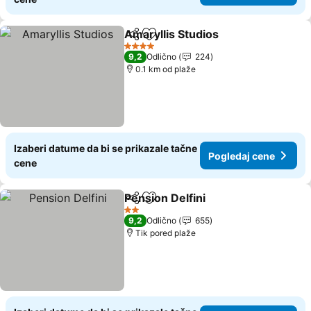
Amaryllis Studios
Deli
Dodati u favorite
4 Zvezdice
9,2
Odlično
224
0.1 km od plaže
Izaberi datume da bi se prikazale tačne
Pogledaj cene
cene
Pension Delfini
Deli
Dodati u favorite
2 Zvezdice
9,2
Odlično
655
Tik pored plaže