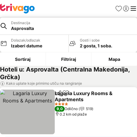
Favoriti
Prijavi
Men
Destinacija
Asprovalta
Dolazak/odlazak
Gosti i sobe
Izaberi datume
2 gosta, 1 soba.
Sortiraj
Filtriraj
Mapa
Hoteli u: Asprovalta (Centralna Makedonija,
Grčka)
Kako uplate koje primimo utiču na rangiranje
Lagaria Luxury Rooms &
Deli
Dodati u favorite
Apartments
4 Zvezdice
9,0
Odlično
519
0.2 km od plaže