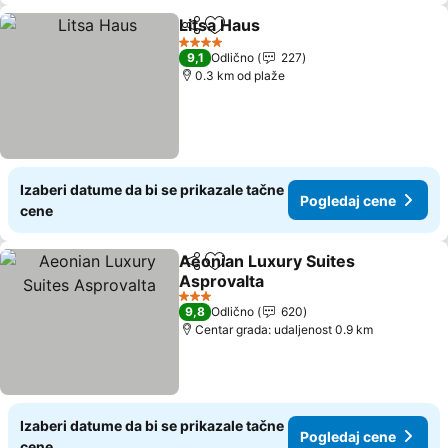
Litsa Haus
Deli
Dodati u favorite
4 Zvezdice
9,1
Odlično
227
0.3 km od plaže
Izaberi datume da bi se prikazale tačne
Pogledaj cene
cene
Aeonian Luxury Suites
Deli
Dodati u favorite
Asprovalta
3 Zvezdice
9,8
Odlično
620
Centar grada: udaljenost 0.9 km
Izaberi datume da bi se prikazale tačne
Pogledaj cene
cene