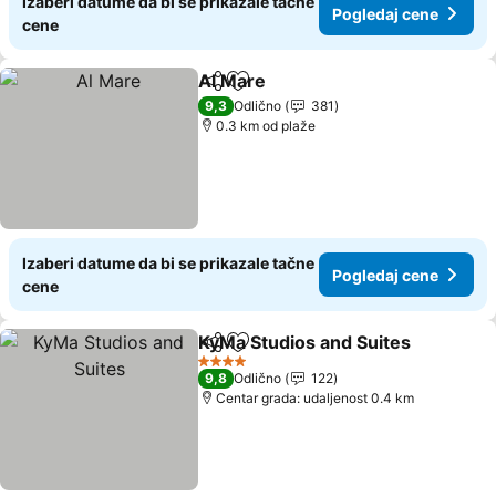
Izaberi datume da bi se prikazale tačne
Pogledaj cene
cene
Al Mare
Deli
Dodati u favorite
9,3
Odlično
381
0.3 km od plaže
Izaberi datume da bi se prikazale tačne
Pogledaj cene
cene
KyMa Studios and Suites
Deli
Dodati u favorite
4 Zvezdice
9,8
Odlično
122
Centar grada: udaljenost 0.4 km