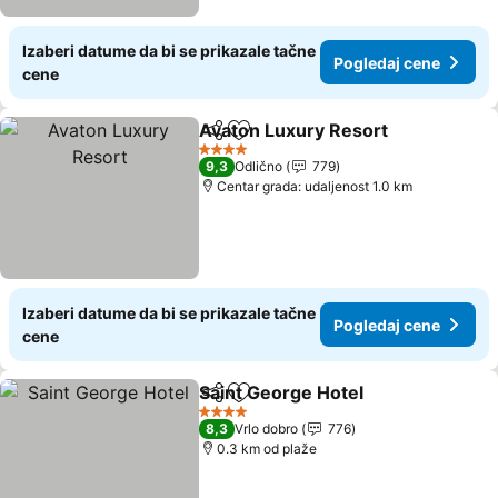
Izaberi datume da bi se prikazale tačne
Pogledaj cene
cene
Avaton Luxury Resort
Deli
Dodati u favorite
4 Zvezdice
9,3
Odlično
779
Centar grada: udaljenost 1.0 km
Izaberi datume da bi se prikazale tačne
Pogledaj cene
cene
Saint George Hotel
Deli
Dodati u favorite
4 Zvezdice
8,3
Vrlo dobro
776
0.3 km od plaže