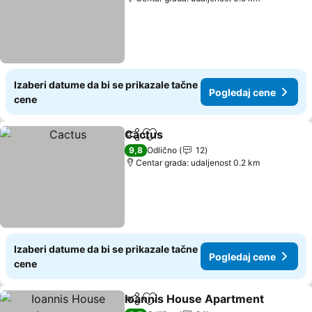
Izaberi datume da bi se prikazale tačne
Pogledaj cene
cene
Cactus
Deli
Dodati u favorite
9,8
Odlično
12
Centar grada: udaljenost 0.2 km
Izaberi datume da bi se prikazale tačne
Pogledaj cene
cene
Ioannis House Apartment
Deli
Dodati u favorite