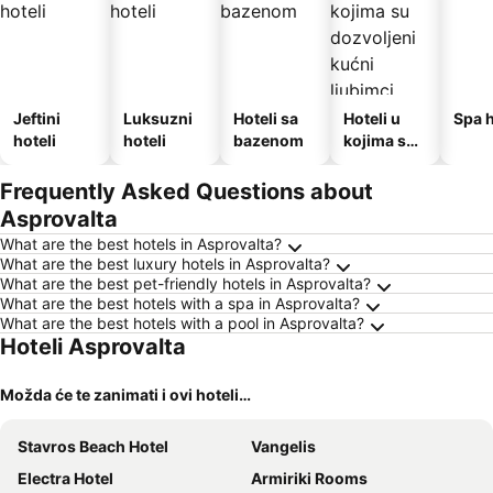
Jeftini
Luksuzni
Hoteli sa
Hoteli u
Spa h
hoteli
hoteli
bazenom
kojima su
dozvoljeni
kućni
Frequently Asked Questions about
ljubimci
Asprovalta
What are the best hotels in Asprovalta?
What are the best luxury hotels in Asprovalta?
What are the best pet-friendly hotels in Asprovalta?
What are the best hotels with a spa in Asprovalta?
What are the best hotels with a pool in Asprovalta?
Hoteli Asprovalta
Možda će te zanimati i ovi hoteli…
Stavros Beach Hotel
Vangelis
Electra Hotel
Armiriki Rooms