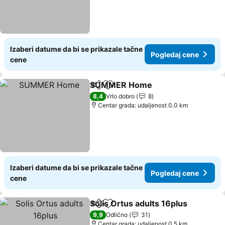
Izaberi datume da bi se prikazale tačne
Pogledaj cene
cene
SUMMER Home
Deli
Dodati u favorite
8,4
Vrlo dobro
8
Centar grada: udaljenost 0.0 km
Izaberi datume da bi se prikazale tačne
Pogledaj cene
cene
Solis Ortus adults 16plus
Deli
Dodati u favorite
9,9
Odlično
31
Centar grada: udaljenost 0.5 km