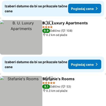
Izaberi datume da bi se prikazale tačne
Pogledaj cene
cene
B. U. Luxury Apartments
Deli
Dodati u favorite
4 Zvezdice
9,9
Odlično
108
0.2 km od plaže
Izaberi datume da bi se prikazale tačne
Pogledaj cene
cene
Stefanie's Rooms
Deli
Dodati u favorite
5 Zvezdice
9,1
Odlično
53
0.3 km od plaže