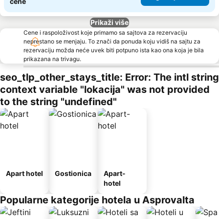
cene
Prikaži više
Cene i raspoloživost koje primamo sa sajtova za rezervaciju
neprestano se menjaju. To znači da ponuda koju vidiš na sajtu za
rezervaciju možda neće uvek biti potpuno ista kao ona koja je bila
prikazana na trivagu.
seo_tlp_other_stays_title: Error: The intl string
context variable "lokacija" was not provided
to the string "undefined"
Apart hotel
Gostionica
Apart-
hotel
Popularne kategorije hotela u Asprovalta