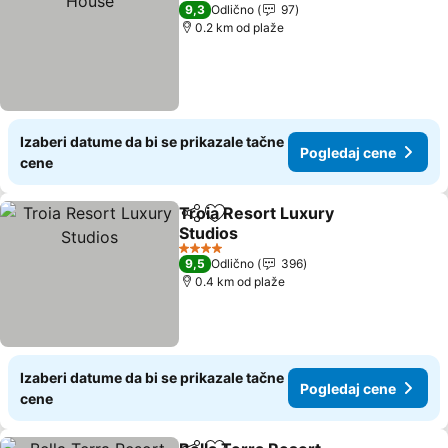
5 Zvezdice
9,3
Odlično
97
0.2 km od plaže
Izaberi datume da bi se prikazale tačne
Pogledaj cene
cene
Troia Resort Luxury
Deli
Dodati u favorite
Studios
4 Zvezdice
9,5
Odlično
396
0.4 km od plaže
Izaberi datume da bi se prikazale tačne
Pogledaj cene
cene