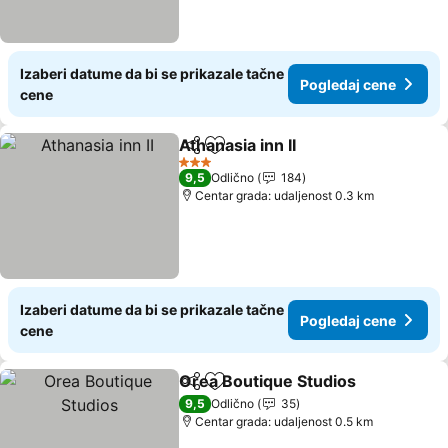
Izaberi datume da bi se prikazale tačne
Pogledaj cene
cene
Athanasia inn II
Deli
Dodati u favorite
3 Zvezdice
9,5
Odlično
184
Centar grada: udaljenost 0.3 km
Izaberi datume da bi se prikazale tačne
Pogledaj cene
cene
Orea Boutique Studios
Deli
Dodati u favorite
9,5
Odlično
35
Centar grada: udaljenost 0.5 km