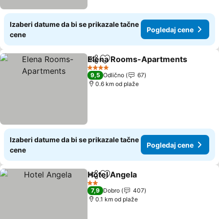
Izaberi datume da bi se prikazale tačne
Pogledaj cene
cene
Elena Rooms-Apartments
Deli
Dodati u favorite
4 Zvezdice
9,5
Odlično
67
0.6 km od plaže
Izaberi datume da bi se prikazale tačne
Pogledaj cene
cene
Hotel Angela
Deli
Dodati u favorite
2 Zvezdice
7,9
Dobro
407
0.1 km od plaže