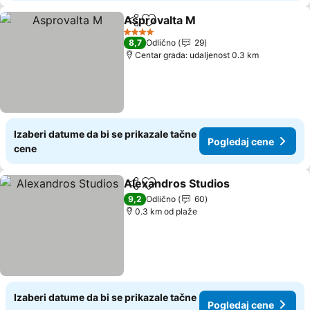
Asprovalta M
Deli
Dodati u favorite
4 Zvezdice
8,7
Odlično
29
Centar grada: udaljenost 0.3 km
Izaberi datume da bi se prikazale tačne
Pogledaj cene
cene
Alexandros Studios
Deli
Dodati u favorite
9,2
Odlično
60
0.3 km od plaže
Izaberi datume da bi se prikazale tačne
Pogledaj cene