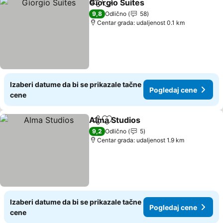
Giorgio Suites
Deli
Dodati u favorite
9,8
Odlično
58
Centar grada: udaljenost 0.1 km
Izaberi datume da bi se prikazale tačne
Pogledaj cene
cene
Alma Studios
Deli
Dodati u favorite
9,2
Odlično
5
Centar grada: udaljenost 1.9 km
Izaberi datume da bi se prikazale tačne
Pogledaj cene
cene