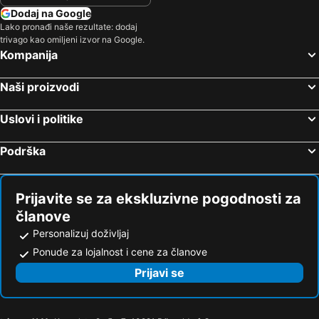
Uranupolis, Centralna Makedonija Hoteli
Kallithea, Centralna Makedonija Hoteli
Dodaj na Google
Lako pronađi naše rezultate: dodaj
Leptokarija, Centralna Makedonija Hoteli
Platamonas, Centralna Makedonija Hoteli
trivago kao omiljeni izvor na Google.
Pefkohori, Centralna Makedonija Hoteli
Neos Marmaras, Centralna Makedonija Hoteli
Kompanija
Hanioti, Centralna Makedonija Hoteli
Atina, Atika Hoteli
Naši proizvodi
Potos, Istočna Makedonija i Trakija Hoteli
Uslovi i politike
Podrška
Prijavite se za ekskluzivne pogodnosti za
članove
Personalizuj doživljaj
Ponude za lojalnost i cene za članove
Prijavi se