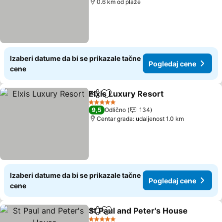
0.6 km od plaže
Izaberi datume da bi se prikazale tačne
Pogledaj cene
cene
Elxis Luxury Resort
Deli
Dodati u favorite
5 Zvezdice
9,5
Odlično
134
Centar grada: udaljenost 1.0 km
Izaberi datume da bi se prikazale tačne
Pogledaj cene
cene
St Paul and Peter's House
Deli
Dodati u favorite