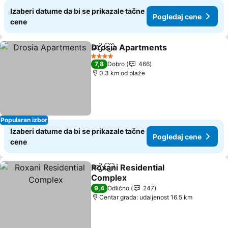
Izaberi datume da bi se prikazale tačne
Pogledaj cene
cene
Drosia Apartments
Deli
Dodati u favorite
4 Zvezdice
7,8
Dobro
466
0.3 km od plaže
Popularan izbor
Izaberi datume da bi se prikazale tačne
Pogledaj cene
cene
Roxani Residential
Deli
Dodati u favorite
Complex
9,4
Odlično
247
Centar grada: udaljenost 16.5 km