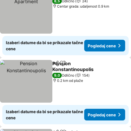
8,5
Odlično
24
Centar grada: udaljenost 0.9 km
Izaberi datume da bi se prikazale tačne
Pogledaj cene
cene
Pension
Deli
Dodati u favorite
Konstantinoupolis
9,0
Odlično
154
0.2 km od plaže
Izaberi datume da bi se prikazale tačne
Pogledaj cene
cene