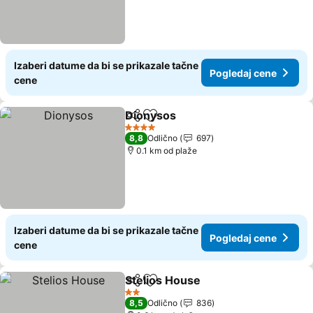
Izaberi datume da bi se prikazale tačne
Pogledaj cene
cene
Dionysos
Deli
Dodati u favorite
4 Zvezdice
8,8
Odlično
697
0.1 km od plaže
Izaberi datume da bi se prikazale tačne
Pogledaj cene
cene
Stelios House
Deli
Dodati u favorite
2 Zvezdice
8,5
Odlično
836