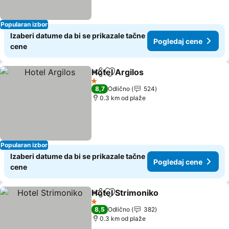
Popularan izbor
Izaberi datume da bi se prikazale tačne
Pogledaj cene
cene
Hotel Argilos
Deli
Dodati u favorite
1 Zvezdice
8,7
Odlično
524
0.3 km od plaže
Popularan izbor
Izaberi datume da bi se prikazale tačne
Pogledaj cene
cene
Hotel Strimoniko
Deli
Dodati u favorite
1 Zvezdice
8,5
Odlično
382
0.3 km od plaže