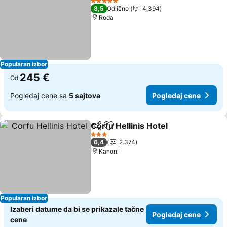
5 Zvezdice
8,5
Odlično
4.394
Roda
Popularan izbor
245 €
Od
Pogledaj cene sa
5 sajtova
Pogledaj cene
Corfu Hellinis Hotel
Deli
Dodati u favorite
3 Zvezdice
6,4
2.374
Kanoni
Popularan izbor
Izaberi datume da bi se prikazale tačne
Pogledaj cene
cene