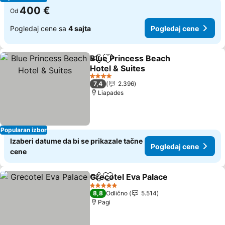
400 €
Od
Pogledaj cene sa
4 sajta
Pogledaj cene
Blue Princess Beach
Deli
Dodati u favorite
Hotel & Suites
4 Zvezdice
7,4
2.396
Liapades
Popularan izbor
Izaberi datume da bi se prikazale tačne
Pogledaj cene
cene
Grecotel Eva Palace
Deli
Dodati u favorite
5 Zvezdice
8,8
Odlično
5.514
Pagi