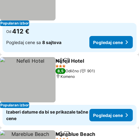
Popularan izbor
412 €
Od
Pogledaj cene sa
8 sajtova
Pogledaj cene
Nefeli Hotel
Deli
Dodati u favorite
3 Zvezdice
8,5
Odlično
901
Komeno
Popularan izbor
Izaberi datume da bi se prikazale tačne
Pogledaj cene
cene
Mareblue Beach
Deli
Dodati u favorite