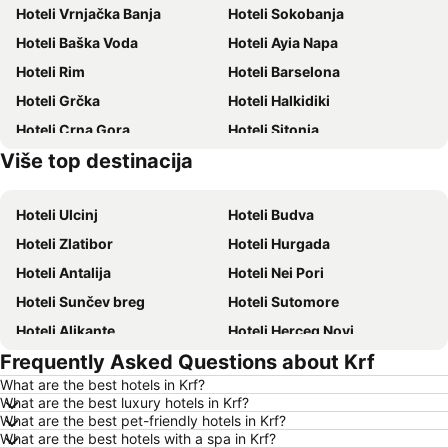
Hoteli Vrnjačka Banja
Hoteli Sokobanja
Hoteli Baška Voda
Hoteli Ayia Napa
Hoteli Rim
Hoteli Barselona
Hoteli Grčka
Hoteli Halkidiki
Hoteli Crna Gora
Hoteli Sitonia
Više top destinacija
Hoteli Krit
Hoteli Ostrvo Tasos
Hoteli Ulcinj
Hoteli Budva
Hoteli Zlatibor
Hoteli Hurgada
Hoteli Antalija
Hoteli Nei Pori
Hoteli Sunčev breg
Hoteli Sutomore
Hoteli Alikante
Hoteli Herceg Novi
Frequently Asked Questions about Krf
Hoteli Bečići
Hoteli Algero
What are the best hotels in Krf?
Hoteli Petrovac
Hoteli Prag
What are the best luxury hotels in Krf?
Hoteli Ohrid
Hoteli Ljoret de Mar
What are the best pet-friendly hotels in Krf?
What are the best hotels with a spa in Krf?
Hoteli Atina
Hoteli Solun