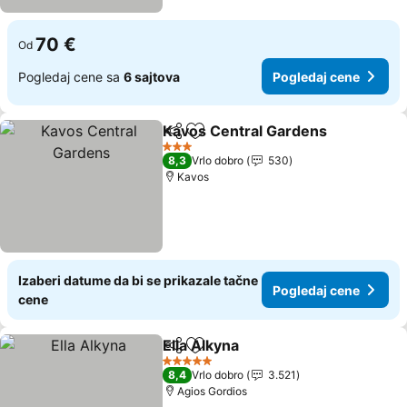
70 €
Od
Pogledaj cene sa
6 sajtova
Pogledaj cene
Kavos Central Gardens
Deli
Dodati u favorite
3 Zvezdice
8,3
Vrlo dobro
530
Kavos
Izaberi datume da bi se prikazale tačne
Pogledaj cene
cene
Ella Alkyna
Deli
Dodati u favorite
5 Zvezdice
8,4
Vrlo dobro
3.521
Agios Gordios