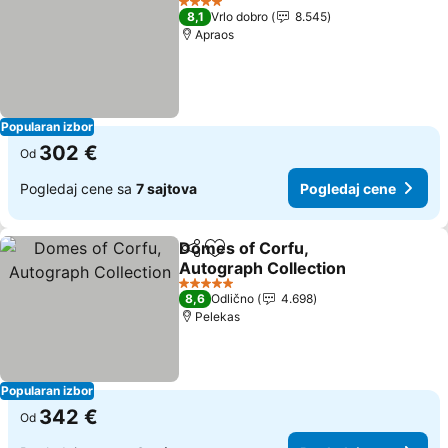
4 Zvezdice
8,1
Vrlo dobro
8.545
Apraos
Popularan izbor
302 €
Od
Pogledaj cene sa
7 sajtova
Pogledaj cene
Domes of Corfu,
Deli
Dodati u favorite
Autograph Collection
5 Zvezdice
8,6
Odlično
4.698
Pelekas
Popularan izbor
342 €
Od