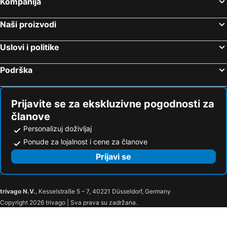
Kompanija
Hoteli Kontokali
Hoteli Pagi
Hoteli Arilas
Hoteli Karousades
Naši proizvodi
Hoteli Agios Mathaios
Hoteli Agios Stefanos Avlioton
Uslovi i politike
Hoteli Kalami
Hoteli Danilia
Hoteli Vatos
Hoteli Almyros
Podrška
Hoteli Argigades
Hoteli Gasturi
Hoteli Glifada
Hoteli Tsaki
Prijavite se za ekskluzivne pogodnosti za
članove
Personalizuj doživljaj
Ponude za lojalnost i cene za članove
Prijavi se
trivago N.V.
, Kesselstraße 5 – 7, 40221 Düsseldorf, Germany
Copyright 2026 trivago | Sva prava su zadržana.