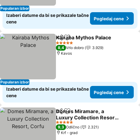
Popularan izbor
Izaberi datume da bi se prikazale tačne
Pogledaj cene
cene
Kairaba Mythos Palace
Deli
Dodati u favorite
5 Zvezdice
8,4
Vrlo dobro
3.929
Kavos
Popularan izbor
Izaberi datume da bi se prikazale tačne
Pogledaj cene
cene
Domes Miramare, a
Deli
Dodati u favorite
Luxury Collection Resort,
Corfu
5 Zvezdice
9,3
Odlično
2.321
Krf - grad