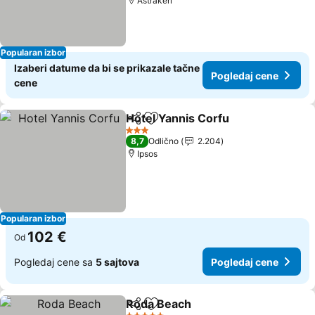
Astrakeri
Popularan izbor
Izaberi datume da bi se prikazale tačne
Pogledaj cene
cene
Hotel Yannis Corfu
Deli
Dodati u favorite
3 Zvezdice
8,7
Odlično
2.204
Ipsos
Popularan izbor
102 €
Od
Pogledaj cene sa
5 sajtova
Pogledaj cene
Roda Beach
Deli
Dodati u favorite