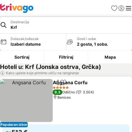
Favoriti
Prijavi
Men
Destinacija
Krf
Dolazak/odlazak
Gosti i sobe
Izaberi datume
2 gosta, 1 soba.
Sortiraj
Filtriraj
Mapa
Hoteli u: Krf (Jonska ostrva, Grčka)
Kako uplate koje primimo utiču na rangiranje
Angsana Corfu
Deli
Dodati u favorite
5 Zvezdice
9,3
Odlično
3.504
Benices
Popularan izbor