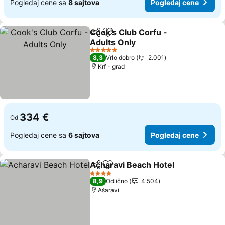
Pogledaj cene sa
8 sajtova
Pogledaj cene
Cook's Club Corfu -
Deli
Dodati u favorite
Adults Only
5 Zvezdice
8,3
Vrlo dobro
2.001
Krf - grad
334 €
Od
Pogledaj cene sa
6 sajtova
Pogledaj cene
Acharavi Beach Hotel
Deli
Dodati u favorite
4 Zvezdice
8,9
Odlično
4.504
Ašaravi