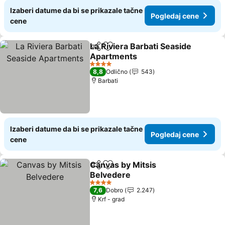
Izaberi datume da bi se prikazale tačne
Pogledaj cene
cene
La Riviera Barbati Seaside
Deli
Dodati u favorite
Apartments
4 Zvezdice
8,8
Odlično
543
Barbati
Izaberi datume da bi se prikazale tačne
Pogledaj cene
cene
Canvas by Mitsis
Deli
Dodati u favorite
Belvedere
4 Zvezdice
7,6
Dobro
2.247
Krf - grad