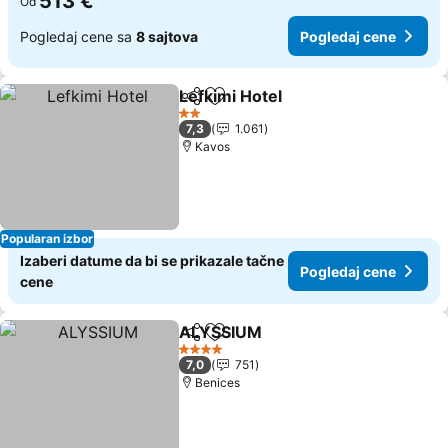
513 €
Od
Pogledaj cene sa
8 sajtova
Pogledaj cene
Lefkimi Hotel
Deli
Dodati u favorite
2 Zvezdice
7,3
1.061
Kavos
Popularan izbor
Izaberi datume da bi se prikazale tačne
Pogledaj cene
cene
ALYSSIUM
Deli
Dodati u favorite
4 Zvezdice
7,0
751
Benices