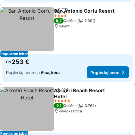
San Antonio Corfu Resort
Deli
Dodati u favorite
4 Zvezdice
9,2
Odlično
2.391
Kalami
Popularan izbor
253 €
Od
Pogledaj cene sa
6 sajtova
Pogledaj cene
Akrotiri Beach Resort
Deli
Dodati u favorite
Hotel
5 Zvezdice
9,1
Odlično
3.764
Paleokastrica
Popularan izbor