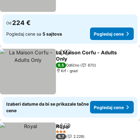
224 €
Od
Pogledaj cene sa
5 sajtova
Pogledaj cene
La Maison Corfu - Adults
Deli
Dodati u favorite
Only
9,5
Odlično
670
Krf - grad
Izaberi datume da bi se prikazale tačne
Pogledaj cene
cene
Royal
Deli
Dodati u favorite
3 Zvezdice
6,7
2.226