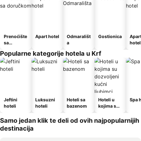
Prenoćište
Apart hotel
Odmarališt
Gostionica
Apar
sa
a
hotel
doručkom
Popularne kategorije hotela u Krf
Jeftini
Luksuzni
Hoteli sa
Hoteli u
Spa h
hoteli
hoteli
bazenom
kojima su
dozvoljeni
kućni
Samo jedan klik te deli od ovih najpopularnijih
ljubimci
destinacija