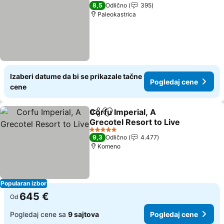
8,5
Odlično
395
Paleokastrica
Izaberi datume da bi se prikazale tačne
Pogledaj cene
cene
Corfu Imperial, A
Deli
Dodati u favorite
Grecotel Resort to Live
5 Zvezdice
9,3
Odlično
4.477
Komeno
Popularan izbor
645 €
Od
Pogledaj cene sa
9 sajtova
Pogledaj cene