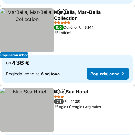
MarBella, Mar-Bella
Deli
Dodati u favorite
Collection
5 Zvezdice
9,0
Odlično
8.141
Lefkimi
Popularan izbor
436 €
Od
Pogledaj cene sa
6 sajtova
Pogledaj cene
Blue Sea Hotel
Deli
Dodati u favorite
3 Zvezdice
7,1
1.129
Agios Georgios Argirades