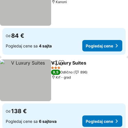
Kanoni
84 €
Od
Pogledaj cene sa
4 sajta
Pogledaj cene
V Luxury Suites
Deli
Dodati u favorite
3 Zvezdice
9,5
Odlično
896
Krf - grad
138 €
Od
Pogledaj cene sa
6 sajtova
Pogledaj cene