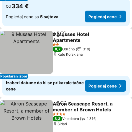
334 €
Od
Pogledaj cene sa
5 sajtova
Pogledaj cene
9 Musses Hotel
Deli
Dodati u favorite
Apartments
2 Zvezdice
8,7
Odlično
319
Kato Korakiana
Popularan izbor
Izaberi datume da bi se prikazale tačne
Pogledaj cene
cene
Akron Seascape Resort, a
Deli
Dodati u favorite
member of Brown Hotels
4 Zvezdice
8,3
Vrlo dobro
1.316
Sidari