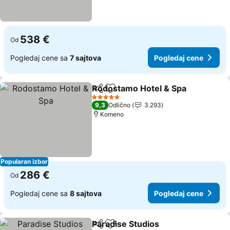
538 €
Od
Pogledaj cene sa
7 sajtova
Pogledaj cene
Rodostamo Hotel & Spa
Deli
Dodati u favorite
5 Zvezdice
9,3
Odlično
3.293
Komeno
Popularan izbor
286 €
Od
Pogledaj cene sa
8 sajtova
Pogledaj cene
Paradise Studios
Deli
Dodati u favorite