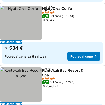
Hyatt Ziva Corfu
Deli
Dodati u favorite
5 Zvezdice
8,9
Odlično
3.551
Guvija
Popularan izbor
534 €
Od
Pogledaj cene sa
6 sajtova
Pogledaj cene
Kontokali Bay Resort &
Deli
Dodati u favorite
Spa
5 Zvezdice
9,2
Odlično
6.273
Kontokali
Popularan izbor