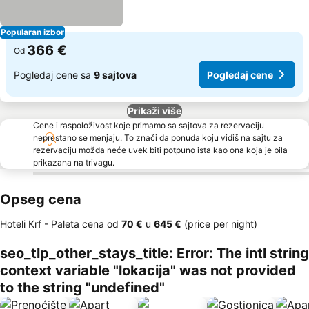
Popularan izbor
366 €
Od
Pogledaj cene sa
9 sajtova
Pogledaj cene
Prikaži više
Cene i raspoloživost koje primamo sa sajtova za rezervaciju
neprestano se menjaju. To znači da ponuda koju vidiš na sajtu za
rezervaciju možda neće uvek biti potpuno ista kao ona koja je bila
prikazana na trivagu.
Opseg cena
Hoteli Krf -
Paleta cena
od
‎70 €
u
‎645 €
(price per night)
seo_tlp_other_stays_title: Error: The intl string
context variable "lokacija" was not provided
to the string "undefined"