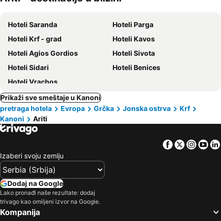
kućni
ljubimci
Hoteli Saranda
Hoteli Parga
Hoteli Krf - grad
Hoteli Kavos
Hoteli Agios Gordios
Hoteli Sivota
Hoteli Sidari
Hoteli Benices
Hoteli Vrachos
Prikaži sve smeštaje u Kanoni
pretraga hotela
Evropa
Grčka
Jonska ostrva
Krf
Kanoni
Ariti
Facebook
Twitter
Insta
Yo
Izaberi svoju zemlju
Dodaj na Google
Lako pronađi naše rezultate: dodaj
trivago kao omiljeni izvor na Google.
Kompanija