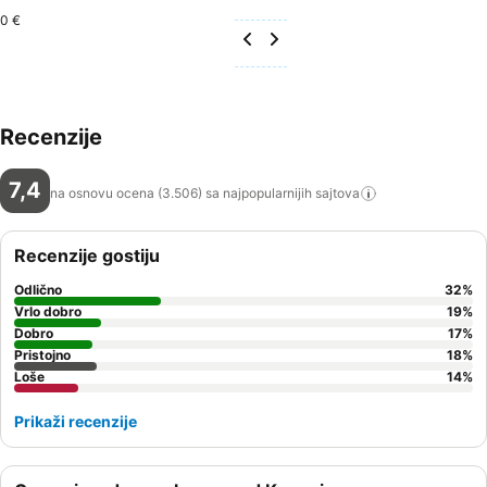
0 €
Recenzije
7,4
na osnovu ocena (3.506) sa najpopularnijih
sajtova
Recenzije gostiju
Odlično
32
%
Vrlo dobro
19
%
Dobro
17
%
Pristojno
18
%
Loše
14
%
Prikaži recenzije