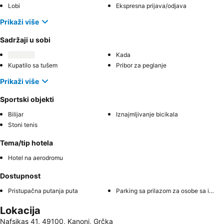
Lobi
Ekspresna prijava/odjava
Prikaži više
Sadržaji u sobi
Kada
Kupatilo sa tušem
Pribor za peglanje
Prikaži više
Sportski objekti
Bilijar
Iznajmljivanje bicikala
Stoni tenis
Tema/tip hotela
Hotel na aerodromu
Dostupnost
Pristupačna putanja puta
Parking sa prilazom za osobe sa invaliditetom
Lokacija
Nafsikas 41, 49100, Kanoni, Grčka