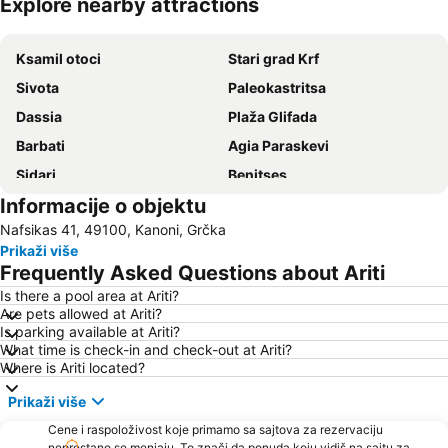
Explore nearby attractions
Proširi mapu
Ksamil otoci
Stari grad Krf
Sivota
Paleokastritsa
Dassia
Plaža Glifada
Barbati
Agia Paraskevi
Sidari
Benitses
Informacije o objektu
Kouloura Beach
Kasiopi
Nafsikas 41, 49100, Kanoni, Grčka
Arillas Beach
Liston
Prikaži više
Nisaki
Aghios Georgios Argirades
Frequently Asked Questions about Ariti
Plaža Bella Vraka
Luka Krf
Is there a pool area at Ariti?
Are pets allowed at Ariti?
Corfu International Airport
Plaža Kavos
Is parking available at Ariti?
Igoumenitsa
Sarakiniko
What time is check-in and check-out at Ariti?
Where is Ariti located?
Lefkas - Town
Μoraitika
Prikaži više
Paralies Kassiopis
Plava laguna
Cene i raspoloživost koje primamo sa sajtova za rezervaciju
Mikri Ammos
K.T.E.L. Corfu
neprestano se menjaju. To znači da ponuda koju vidiš na sajtu za