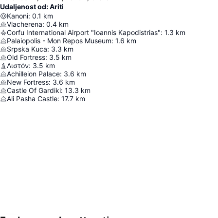
Udaljenost od: Ariti
Kanoni
:
0.1
km
Vlacherena
:
0.4
km
Corfu International Airport "Ioannis Kapodistrias"
:
1.3
km
Palaiopolis - Mon Repos Museum
:
1.6
km
Srpska Kuca
:
3.3
km
Old Fortress
:
3.5
km
Λιστόν
:
3.5
km
Achilleion Palace
:
3.6
km
New Fortress
:
3.6
km
Castle Of Gardiki
:
13.3
km
Ali Pasha Castle
:
17.7
km