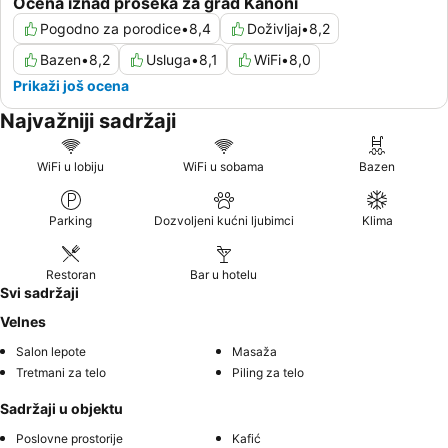
Ocena iznad proseka za grad Kanoni
Pogodno za porodice
•
8,4
Doživljaj
•
8,2
Bazen
•
8,2
Usluga
•
8,1
WiFi
•
8,0
Prikaži još ocena
Najvažniji sadržaji
WiFi u lobiju
WiFi u sobama
Bazen
Parking
Dozvoljeni kućni ljubimci
Klima
Restoran
Bar u hotelu
Svi sadržaji
Velnes
Salon lepote
Masaža
Tretmani za telo
Piling za telo
Sadržaji u objektu
Poslovne prostorije
Kafić