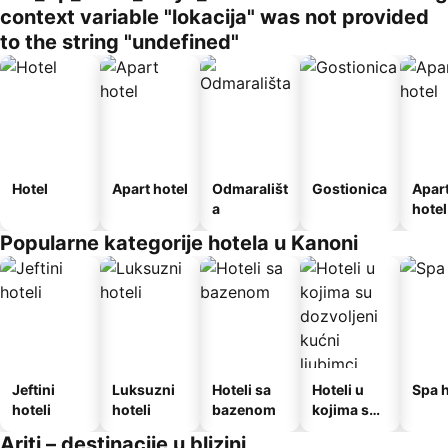
context variable "lokacija" was not provided
to the string "undefined"
Hotel
Apart hotel
Odmarališt
Gostionica
Apar
a
hotel
Popularne kategorije hotela u Kanoni
Jeftini
Luksuzni
Hoteli sa
Hoteli u
Spa h
hoteli
hoteli
bazenom
kojima su
dozvoljeni
Ariti – destinacije u blizini