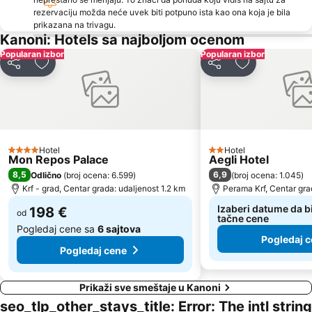
Ionian Academy
Agios Spyridon Church
rezervaciju možda neće uvek biti potpuno ista kao ona koja je bila
prikazana na trivagu.
Alykes Potamou
Kerasia
Kanoni: Hotels sa najboljom ocenom
Acharavi
Syri i Kaltër
Popularan izbor
Popularan izbor
Deli
Dodati u favorite
Deli
Dodati u favo
Paxi
Ekthesiako Kentro Kerkuras Corexpo
Plaža Ipsos
Agios Georgios
Zavia
Prapa Mali
Ali Pasha Fortress
Hotel
Hotel
4 Zvezdice
2 Zvezdice
Mon Repos Palace
Aegli Hotel
8,5
6,9
Odlično
(
broj ocena: 6.599
)
(
broj ocena: 1.045
)
Krf - grad, Centar grada: udaljenost 1.2 km
Perama Krf, Centar gra
Izaberi datume da bi
198 €
od
tačne cene
Pogledaj cene sa
6 sajtova
Pogledaj 
Pogledaj cene
Prikaži sve smeštaje u Kanoni
seo_tlp_other_stays_title: Error: The intl string