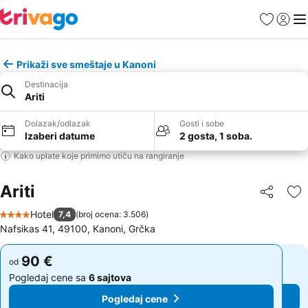
Favoriti
Prijavi
Men
Prikaži sve smeštaje u Kanoni
Destinacija
Ariti
Dolazak/odlazak
Gosti i sobe
Izaberi datume
2 gosta, 1 soba.
Kako uplate koje primimo utiču na rangiranje
Ariti
Deli
Do
Hotel
7,4
(
broj ocena: 3.506
)
4 Zvezdice
Nafsikas 41, 49100, Kanoni, Grčka
90 €
90 €
od
od
Pogledaj cene sa
6 sajtova
Pogledaj cene sa
6 sajtova
Pogledaj cene
Pogledaj cene