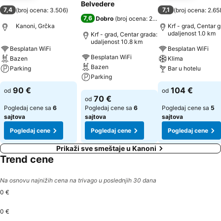
Belvedere
7,4
7,1
(
broj ocena: 3.506
)
(
broj ocena: 2.65
7,6
Dobro
(
broj ocena: 2.247
)
Kanoni, Grčka
Krf - grad, Centar g
udaljenost 1.0 km
Krf - grad, Centar grada:
udaljenost 10.8 km
Besplatan WiFi
Besplatan WiFi
Besplatan WiFi
Bazen
Klima
Bazen
Parking
Bar u hotelu
Parking
Pogledaj cene
Pogledaj cene
90 €
104 €
od
od
Pogledaj cene
70 €
od
Pogledaj cene sa
6
Pogledaj cene sa
6
Pogledaj cene sa
5
sajtova
sajtova
sajtova
Pogledaj cene
Pogledaj cene
Pogledaj cene
Prikaži sve smeštaje u Kanoni
Trend cene
Na osnovu najnižih cena na trivago u poslednjih 30 dana
0 €
0 €