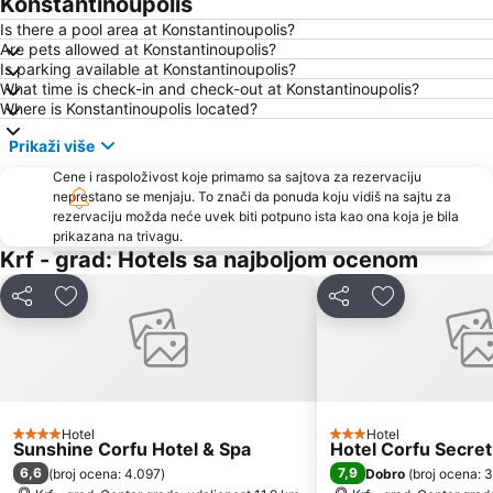
Konstantinoupolis
Corfu International Airport
Plaža Kavos
Is there a pool area at Konstantinoupolis?
Are pets allowed at Konstantinoupolis?
Igoumenitsa
Lefkas - Town
Is parking available at Konstantinoupolis?
What time is check-in and check-out at Konstantinoupolis?
Μoraitika
Paralies Kassiopis
Where is Konstantinoupolis located?
Plava laguna
Mikri Ammos
Prikaži više
Agios Spyridon Church
Ionian Academy
Cene i raspoloživost koje primamo sa sajtova za rezervaciju
K.T.E.L. Corfu
Alykes Potamou
neprestano se menjaju. To znači da ponuda koju vidiš na sajtu za
rezervaciju možda neće uvek biti potpuno ista kao ona koja je bila
Kerasia
Acharavi
prikazana na trivagu.
Syri i Kaltër
Ekthesiako Kentro Kerkuras Corexpo
Krf - grad: Hotels sa najboljom ocenom
Plaža Ipsos
Agios Georgios
Deli
Dodati u favorite
Deli
Dodati u favo
Zavia
Prapa Mali
Plazhi i Borshit
Hotel
Hotel
4 Zvezdice
3 Zvezdice
Sunshine Corfu Hotel & Spa
Hotel Corfu Secret
6,6
7,9
(
broj ocena: 4.097
)
Dobro
(
broj ocena: 