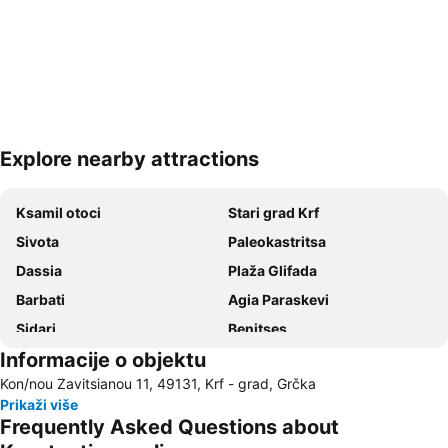
Explore nearby attractions
Proširi mapu
Ksamil otoci
Stari grad Krf
Sivota
Paleokastritsa
Dassia
Plaža Glifada
Barbati
Agia Paraskevi
Sidari
Benitses
Informacije o objektu
Kouloura Beach
Kasiopi
Kon/nou Zavitsianou 11, 49131, Krf - grad, Grčka
Arillas Beach
Liston
Prikaži više
Nisaki
Aghios Georgios Argirades
Frequently Asked Questions about
Plaža Bella Vraka
Luka Krf