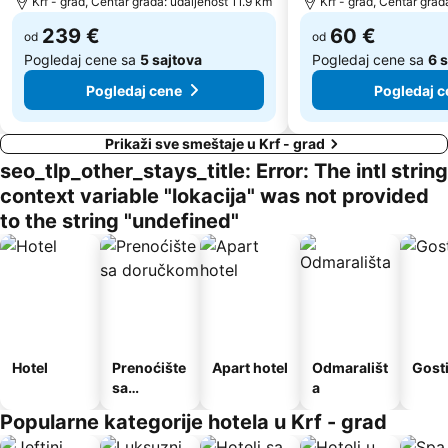
Krf - grad, Centar grada: udaljenost 11.9 km
Krf - grad, Centar grad
239 €
60 €
od
od
Pogledaj cene sa
5 sajtova
Pogledaj cene sa
6 
Pogledaj cene
Pogledaj c
Prikaži sve smeštaje u Krf - grad
seo_tlp_other_stays_title: Error: The intl string
context variable "lokacija" was not provided
to the string "undefined"
Hotel
Prenoćište
Apart hotel
Odmarališt
Gost
sa
a
doručkom
Popularne kategorije hotela u Krf - grad