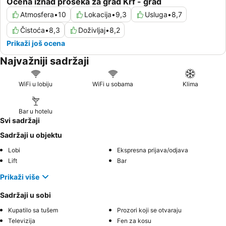
Ocena iznad proseka za grad Krf - grad
Atmosfera
•
10
Lokacija
•
9,3
Usluga
•
8,7
Čistoća
•
8,3
Doživljaj
•
8,2
Prikaži još ocena
Najvažniji sadržaji
WiFi u lobiju
WiFi u sobama
Klima
Bar u hotelu
Svi sadržaji
Sadržaji u objektu
Lobi
Ekspresna prijava/odjava
Lift
Bar
Prikaži više
Sadržaji u sobi
Kupatilo sa tušem
Prozori koji se otvaraju
Televizija
Fen za kosu