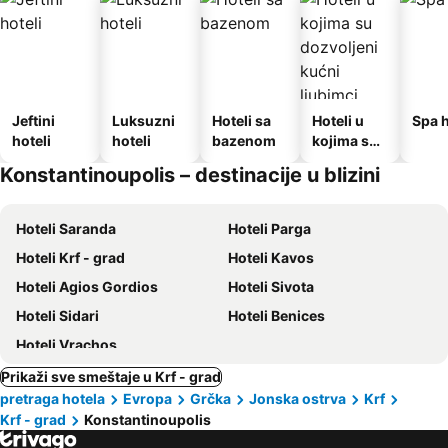
Jeftini
Luksuzni
Hoteli sa
Hoteli u
Spa h
hoteli
hoteli
bazenom
kojima su
dozvoljeni
Konstantinoupolis – destinacije u blizini
kućni
ljubimci
Hoteli Saranda
Hoteli Parga
Hoteli Krf - grad
Hoteli Kavos
Hoteli Agios Gordios
Hoteli Sivota
Hoteli Sidari
Hoteli Benices
Hoteli Vrachos
Prikaži sve smeštaje u Krf - grad
pretraga hotela
Evropa
Grčka
Jonska ostrva
Krf
Krf - grad
Konstantinoupolis