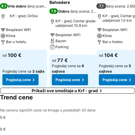
Belvedere
8,1
7,1
Vrlo dobro
(
broj ocena: 2.525
)
(
broj ocena: 2.65
7,6
Dobro
(
broj ocena: 2.247
)
Krf - grad, Grčka
Krf - grad, Centar g
udaljenost 1.0 km
Krf - grad, Centar grada:
udaljenost 10.8 km
Besplatan WiFi
Besplatan WiFi
Besplatan WiFi
Klima
Klima
Bazen
Bar u hotelu
Bar u hotelu
Parking
Pogledaj cene
Pogledaj cene
100 €
104 €
od
od
Pogledaj cene
77 €
od
Pogledaj cene sa
6
Pogledaj cene sa
5
Pogledaj cene sa
3 sajta
sajtova
sajtova
Pogledaj cene
Pogledaj cene
Pogledaj cene
Prikaži sve smeštaje u Krf - grad
Trend cene
Na osnovu najnižih cena na trivago u poslednjih 30 dana
0 €
0 €