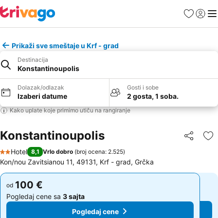
Favoriti
Prijavi
Men
Prikaži sve smeštaje u Krf - grad
Destinacija
Konstantinoupolis
Dolazak/odlazak
Gosti i sobe
Izaberi datume
2 gosta, 1 soba.
Kako uplate koje primimo utiču na rangiranje
Konstantinoupolis
Deli
Do
Hotel
8,1
Vrlo dobro
(
broj ocena: 2.525
)
2 Zvezdice
Kon/nou Zavitsianou 11, 49131, Krf - grad, Grčka
100 €
100 €
od
od
Pogledaj cene sa
3 sajta
Pogledaj cene sa
3 sajta
Pogledaj cene
Pogledaj cene