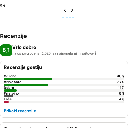
0 €
Recenzije
Vrlo dobro
8,1
na osnovu ocena (2.525) sa najpopularnijih
sajtova
Recenzije gostiju
Odlično
40
%
Vrlo dobro
37
%
Dobro
11
%
Pristojno
8
%
Loše
4
%
Prikaži recenzije