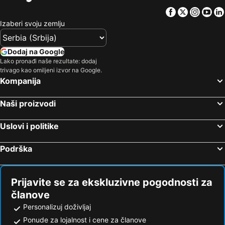
Facebook
Twitter
Insta
Yo
Izaberi svoju zemlju
Dodaj na Google
Lako pronađi naše rezultate: dodaj
trivago kao omiljeni izvor na Google.
Kompanija
Naši proizvodi
Uslovi i politike
Podrška
Prijavite se za ekskluzivne pogodnosti za
članove
Personalizuj doživljaj
Ponude za lojalnost i cene za članove