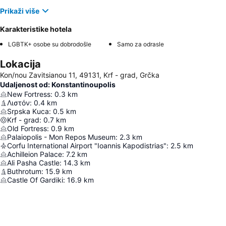
Prikaži više
Karakteristike hotela
LGBTK+ osobe su dobrodošle
Samo za odrasle
Lokacija
Kon/nou Zavitsianou 11, 49131, Krf - grad, Grčka
Udaljenost od: Konstantinoupolis
New Fortress
:
0.3
km
Λιστόν
:
0.4
km
Srpska Kuca
:
0.5
km
Krf - grad
:
0.7
km
Old Fortress
:
0.9
km
Palaiopolis - Mon Repos Museum
:
2.3
km
Corfu International Airport "Ioannis Kapodistrias"
:
2.5
km
Achilleion Palace
:
7.2
km
Ali Pasha Castle
:
14.3
km
Buthrotum
:
15.9
km
Castle Of Gardiki
:
16.9
km