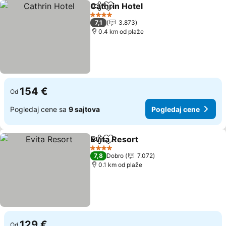
Cathrin Hotel
Deli
Dodati u favorite
Pogledaj cen
4 Zvezdice
7,1
3.873
0.4 km od plaže
154 €
Od
Pogledaj cene sa
9 sajtova
Pogledaj cene
Evita Resort
Deli
Dodati u favorite
Pogledaj cene
4 Zvezdice
7,8
Dobro
7.072
0.1 km od plaže
129 €
Od