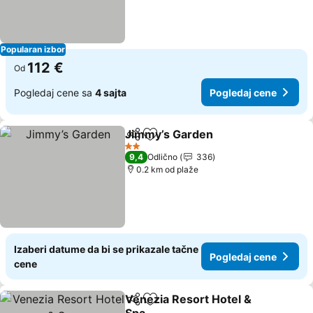
Popularan izbor
112 €
Od
Pogledaj cene sa
4 sajta
Pogledaj cene
Jimmy’s Garden
Deli
Dodati u favorite
Pogledaj 
2 Zvezdice
9,4
Odlično
336
0.2 km od plaže
Izaberi datume da bi se prikazale tačne
Pogledaj cene
cene
Venezia Resort Hotel &
Deli
Dodati u favorite