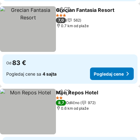
Grecian Fantasia Resort
Deli
Dodati u favorite
Po
3 Zvezdice
7,0
562
0.7 km od plaže
83 €
Od
Pogledaj cene sa
4 sajta
Pogledaj cene
Mon Repos Hotel
Deli
Dodati u favorite
Pogledaj
2 Zvezdice
8,7
Odlično
972
0.6 km od plaže