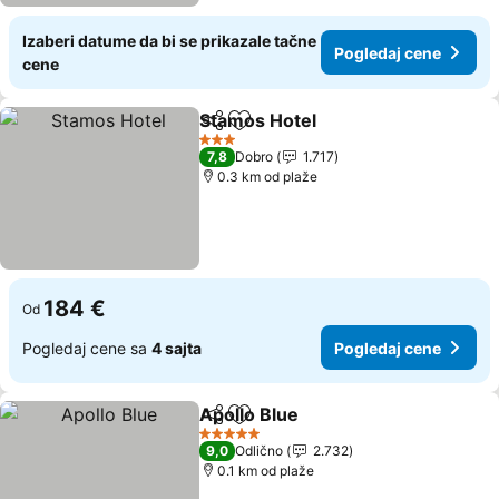
Izaberi datume da bi se prikazale tačne
Pogledaj cene
cene
Stamos Hotel
Deli
Dodati u favorite
Pogledaj cen
3 Zvezdice
7,8
Dobro
1.717
0.3 km od plaže
184 €
Od
Pogledaj cene sa
4 sajta
Pogledaj cene
Apollo Blue
Deli
Dodati u favorite
Pogledaj cene
5 Zvezdice
9,0
Odlično
2.732
0.1 km od plaže