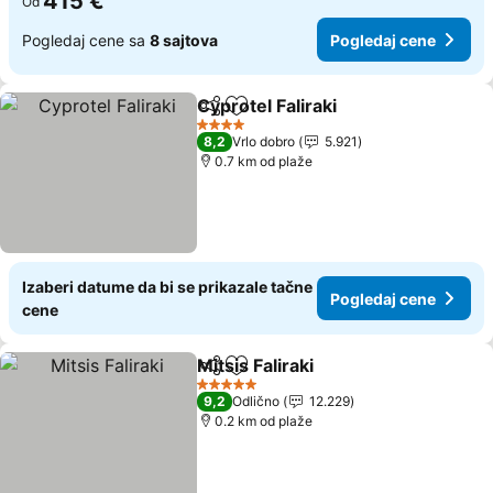
415 €
Od
Pogledaj cene sa
8 sajtova
Pogledaj cene
Cyprotel Faliraki
Deli
Dodati u favorite
Pogledaj 
4 Zvezdice
8,2
Vrlo dobro
5.921
0.7 km od plaže
Izaberi datume da bi se prikazale tačne
Pogledaj cene
cene
Mitsis Faliraki
Deli
Dodati u favorite
Pogledaj cen
5 Zvezdice
9,2
Odlično
12.229
0.2 km od plaže