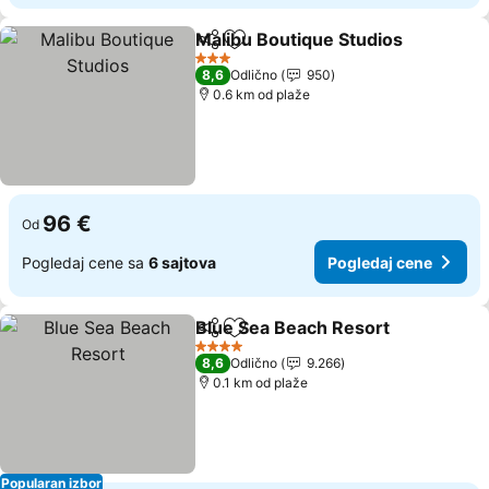
Malibu Boutique Studios
Deli
Dodati u favorite
P
3 Zvezdice
8,6
Odlično
950
0.6 km od plaže
96 €
Od
Pogledaj cene sa
6 sajtova
Pogledaj cene
Blue Sea Beach Resort
Deli
Dodati u favorite
Pog
4 Zvezdice
8,6
Odlično
9.266
0.1 km od plaže
Popularan izbor