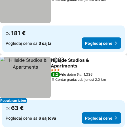
181 €
Od
Pogledaj cene sa
3 sajta
Pogledaj cene
Hillside Studios &
Deli
Dodati u favorite
Apartments
Pogledaj cene
3 Zvezdice
8,2
Vrlo dobro
1.336
Centar grada: udaljenost 2.0 km
Popularan izbor
63 €
Od
Pogledaj cene sa
6 sajtova
Pogledaj cene