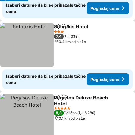
Izaberi datume da bi se prikazale tačne
Pogledaj cene
cene
Sotirakis Hotel
Deli
Dodati u favorite
Pogledaj ce
3 Zvezdice
7,4
639
0.4 km od plaže
Izaberi datume da bi se prikazale tačne
Pogledaj cene
cene
Pegasos Deluxe Beach
Deli
Dodati u favorite
Hotel
Pogledaj cene
5 Zvezdice
8,8
Odlično
8.286
0.1 km od plaže