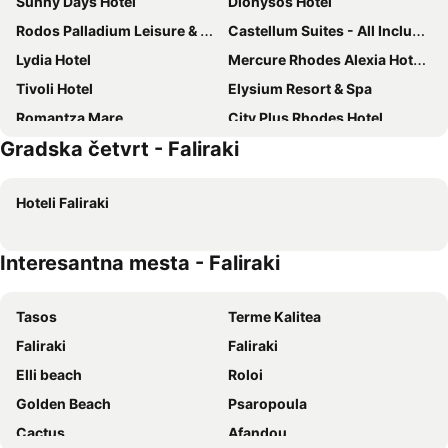
Sunny Days Hotel
Dionysos Hotel
Rodos Palladium Leisure & Wellness
Castellum Suites - All Inclusive
Lydia Hotel
Mercure Rhodes Alexia Hotel & Spa
Tivoli Hotel
Elysium Resort & Spa
Romantza Mare
City Plus Rhodes Hotel
Gradska četvrt - Faliraki
Sotirakis Hotel
Mediterranean Hotel
Kresten Palace Hotel
Delfinia Resort Hotel
Hoteli Faliraki
Golden Odyssey
Best Western Plus Hotel Plaza
Rhodian Sun Hotel
Esperos Palace Resort & Spa
Interesantna mesta - Faliraki
Semiramis City Hotel
Olympic Palace Hotel
Mitsis La Vita
Canvas by Mitsis Petit Palais
Tasos
Terme Kalitea
Ibiscus Hotel
Alkyonides Hotel
Faliraki
Faliraki
Maritime
Amaryllis Hotel
Elli beach
Roloi
Vanik Suites
G92 City Hotel
Golden Beach
Psaropoula
Esperides Beach Resort
Summerland Hotel
Cactus
Afandou
Atlantis Boutique City Hotel
Hotel Parthenon Rodos city