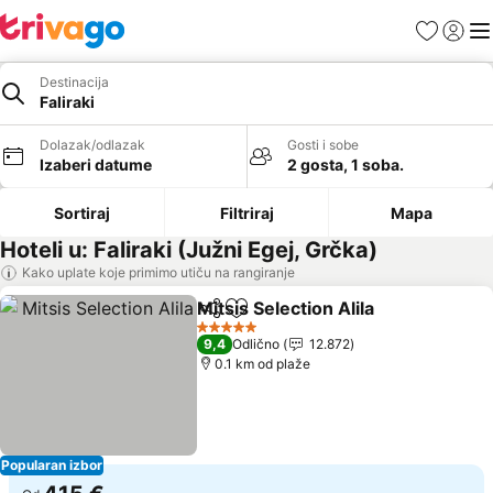
Favoriti
Prijavi
Men
Destinacija
Faliraki
Dolazak/odlazak
Gosti i sobe
Izaberi datume
2 gosta, 1 soba.
Sortiraj
Filtriraj
Mapa
Hoteli u: Faliraki (Južni Egej, Grčka)
Kako uplate koje primimo utiču na rangiranje
Mitsis Selection Alila
Deli
Dodati u favorite
Pogle
5 Zvezdice
9,4
Odlično
12.872
0.1 km od plaže
Popularan izbor