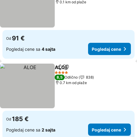
0.1 km od plaže
91 €
Od
Pogledaj cene sa
4 sajta
Pogledaj cene
ALOE
Deli
Dodati u favorite
Pogledaj cene
4 Zvezdice
8,5
Odlično
838
0.7 km od plaže
185 €
Od
Pogledaj cene sa
2 sajta
Pogledaj cene