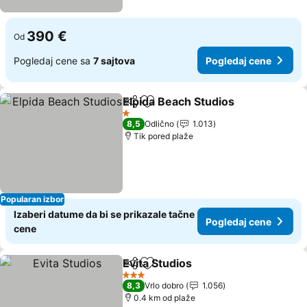
390 €
Od
Pogledaj cene sa
7 sajtova
Pogledaj cene
Elpida Beach Studios
Deli
Dodati u favorite
Pogle
1 Zvezdice
8,5
Odlično
1.013
Tik pored plaže
Popularan izbor
Izaberi datume da bi se prikazale tačne
Pogledaj cene
cene
Evita Studios
Deli
Dodati u favorite
Pogledaj cen
3 Zvezdice
8,3
Vrlo dobro
1.056
0.4 km od plaže