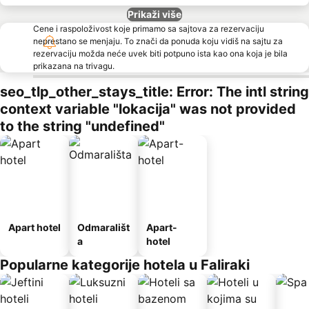
Prikaži više
Cene i raspoloživost koje primamo sa sajtova za rezervaciju
neprestano se menjaju. To znači da ponuda koju vidiš na sajtu za
rezervaciju možda neće uvek biti potpuno ista kao ona koja je bila
prikazana na trivagu.
seo_tlp_other_stays_title: Error: The intl string
context variable "lokacija" was not provided
to the string "undefined"
Apart hotel
Odmarališt
Apart-
a
hotel
Popularne kategorije hotela u Faliraki