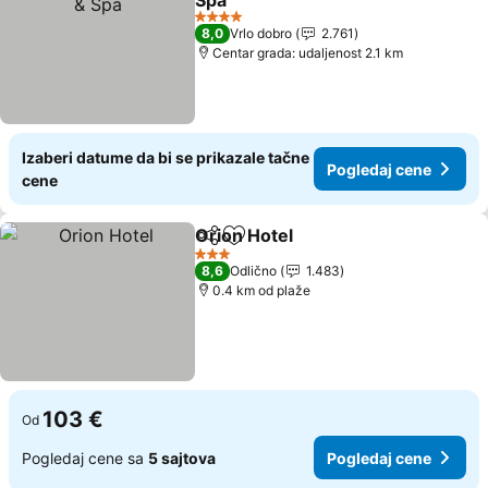
Spa
Pogledaj cene
4 Zvezdice
8,0
Vrlo dobro
2.761
Centar grada: udaljenost 2.1 km
Izaberi datume da bi se prikazale tačne
Pogledaj cene
cene
Orion Hotel
Deli
Dodati u favorite
Pogledaj cene
3 Zvezdice
8,6
Odlično
1.483
0.4 km od plaže
103 €
Od
Pogledaj cene sa
5 sajtova
Pogledaj cene