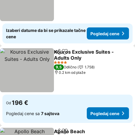
Izaberi datume da bi se prikazale tačne
Pogledaj cene
cene
Kouros Exclusive Suites -
Deli
Dodati u favorite
Adults Only
Pogledaj cene
4 Zvezdice
9,5
Odlično
1.758
0.2 km od plaže
196 €
Od
Pogledaj cene sa
7 sajtova
Pogledaj cene
Apollo Beach
Deli
Dodati u favorite
Pogledaj cen