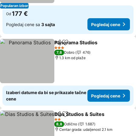
Popularan izbor
177 €
Od
Pogledaj cene sa
3 sajta
Pogledaj cene
Panorama Studios
Deli
Dodati u favorite
Pogleda
3 Zvezdice
7,8
Dobro
476
1.3 km od plaže
Izaberi datume da bi se prikazale tačne
Pogledaj cene
cene
Dias Studios & Suites
Deli
Dodati u favorite
Pogl
2 Zvezdice
8,8
Odlično
1.687
Centar grada: udaljenost 2.1 km