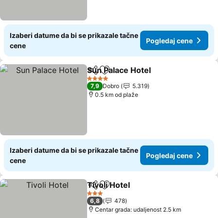
Izaberi datume da bi se prikazale tačne
Pogledaj cene
cene
Sun Palace Hotel
Deli
Dodati u favorite
Pogledaj 
4 Zvezdice
7,9
Dobro
5.319
0.5 km od plaže
Izaberi datume da bi se prikazale tačne
Pogledaj cene
cene
Tivoli Hotel
Deli
Dodati u favorite
Pogledaj cene
3 Zvezdice
6,8
478
Centar grada: udaljenost 2.5 km