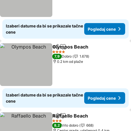
Izaberi datume da bi se prikazale tačne
Pogledaj cene
cene
Olympos Beach
Deli
Dodati u favorite
Pogledaj c
4 Zvezdice
7,9
Dobro
1.678
0.2 km od plaže
Izaberi datume da bi se prikazale tačne
Pogledaj cene
cene
Raffaello Beach
Deli
Dodati u favorite
Pogledaj c
3 Zvezdice
8,2
Vrlo dobro
668
Centar grada: udaljenost 0.4 km