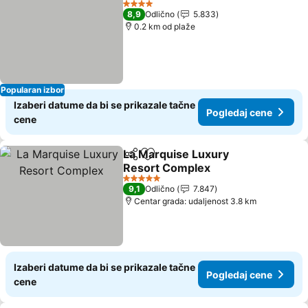
4 Zvezdice
8,9
Odlično
5.833
0.2 km od plaže
Popularan izbor
Izaberi datume da bi se prikazale tačne
Pogledaj cene
cene
La Marquise Luxury
Deli
Dodati u favorite
Resort Complex
Pogledaj cene
5 Zvezdice
9,1
Odlično
7.847
Centar grada: udaljenost 3.8 km
Izaberi datume da bi se prikazale tačne
Pogledaj cene
cene