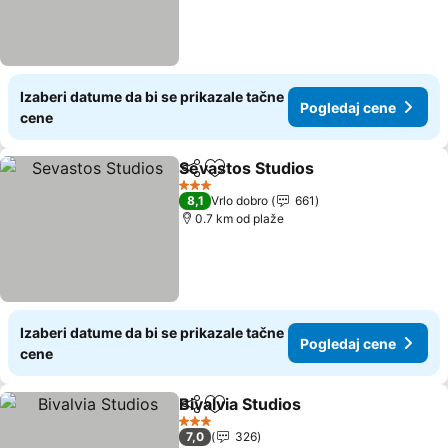
Izaberi datume da bi se prikazale tačne
Pogledaj cene
cene
Sevastos Studios
Deli
Dodati u favorite
Pogledaj
3 Zvezdice
8,1
Vrlo dobro
661
0.7 km od plaže
Izaberi datume da bi se prikazale tačne
Pogledaj cene
cene
Bivalvia Studios
Deli
Dodati u favorite
Pogledaj c
3 Zvezdice
7,0
326