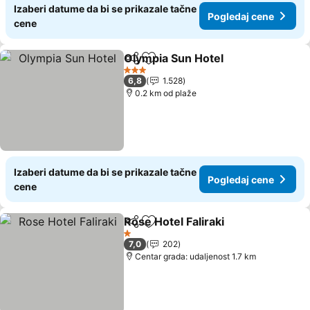
Izaberi datume da bi se prikazale tačne
Pogledaj cene
cene
Olympia Sun Hotel
Deli
Dodati u favorite
Pogleda
3 Zvezdice
6,8
1.528
0.2 km od plaže
Izaberi datume da bi se prikazale tačne
Pogledaj cene
cene
Rose Hotel Faliraki
Deli
Dodati u favorite
Pogleda
1 Zvezdice
7,0
202
Centar grada: udaljenost 1.7 km