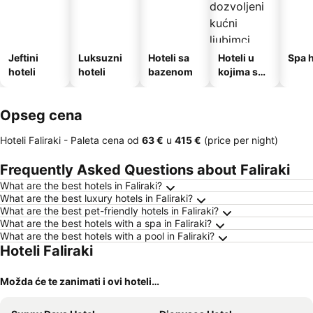
Jeftini
Luksuzni
Hoteli sa
Hoteli u
Spa h
hoteli
hoteli
bazenom
kojima su
dozvoljeni
kućni
Opseg cena
ljubimci
Hoteli Faliraki -
Paleta cena
od
‎63 €
u
‎415 €
(price per night)
Frequently Asked Questions about Faliraki
What are the best hotels in Faliraki?
What are the best luxury hotels in Faliraki?
What are the best pet-friendly hotels in Faliraki?
What are the best hotels with a spa in Faliraki?
What are the best hotels with a pool in Faliraki?
Hoteli Faliraki
Možda će te zanimati i ovi hoteli…