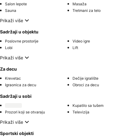
Salon lepote
Masaža
Sauna
Tretmani za telo
Prikaži više
Sadržaji u objektu
Poslovne prostorije
Video igre
Lobi
Lift
Prikaži više
Za decu
Krevetac
Dečije igralište
Igraonica za decu
Obroci za decu
Sadržaji u sobi
Kupatilo sa tušem
Prozori koji se otvaraju
Televizija
Prikaži više
Sportski objekti