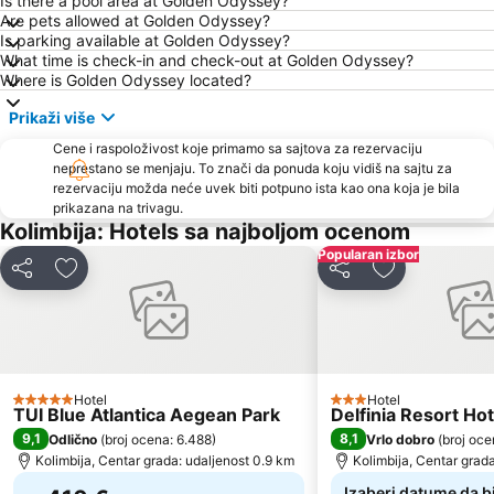
Is there a pool area at Golden Odyssey?
Are pets allowed at Golden Odyssey?
Is parking available at Golden Odyssey?
What time is check-in and check-out at Golden Odyssey?
Where is Golden Odyssey located?
Prikaži više
Cene i raspoloživost koje primamo sa sajtova za rezervaciju
neprestano se menjaju. To znači da ponuda koju vidiš na sajtu za
rezervaciju možda neće uvek biti potpuno ista kao ona koja je bila
prikazana na trivagu.
Kolimbija: Hotels sa najboljom ocenom
Popularan izbor
Deli
Dodati u favorite
Deli
Dodati u favo
Hotel
Hotel
5 Zvezdice
3 Zvezdice
TUI Blue Atlantica Aegean Park
Delfinia Resort Hot
9,1
8,1
Odlično
(
broj ocena: 6.488
)
Vrlo dobro
(
broj oce
Kolimbija, Centar grada: udaljenost 0.9 km
Kolimbija, Centar grad
Izaberi datume da bi