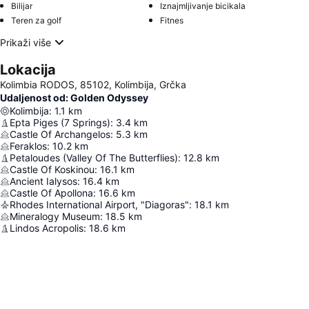
Bilijar
Iznajmljivanje bicikala
Teren za golf
Fitnes
Prikaži više
Lokacija
Kolimbia RODOS, 85102, Kolimbija, Grčka
Udaljenost od: Golden Odyssey
Kolimbija
:
1.1
km
Epta Piges (7 Springs)
:
3.4
km
Castle Of Archangelos
:
5.3
km
Feraklos
:
10.2
km
Petaloudes (Valley Of The Butterflies)
:
12.8
km
Castle Of Koskinou
:
16.1
km
Ancient Ialysos
:
16.4
km
Castle Of Apollona
:
16.6
km
Rhodes International Airport, "Diagoras"
:
18.1
km
Mineralogy Museum
:
18.5
km
Lindos Acropolis
:
18.6
km