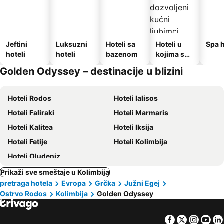
Jeftini
Luksuzni
Hoteli sa
Hoteli u
Spa h
hoteli
hoteli
bazenom
kojima su
dozvoljeni
Golden Odyssey – destinacije u blizini
kućni
ljubimci
Hoteli Rodos
Hoteli Ialisos
Hoteli Faliraki
Hoteli Marmaris
Hoteli Kalitea
Hoteli Iksija
Hoteli Fetije
Hoteli Kolimbija
Hoteli Oludeniz
Prikaži sve smeštaje u Kolimbija
pretraga hotela
Evropa
Grčka
Južni Egej
Ostrvo Rodos
Kolimbija
Golden Odyssey
Facebook
Twitter
Insta
Yo