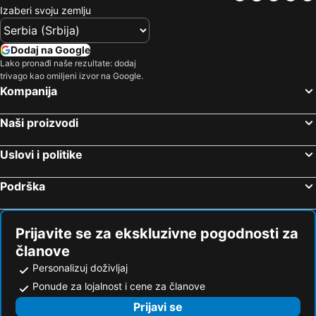
Izaberi svoju zemlju
Dodaj na Google
Lako pronađi naše rezultate: dodaj
trivago kao omiljeni izvor na Google.
Kompanija
Naši proizvodi
Uslovi i politike
Podrška
Prijavite se za ekskluzivne pogodnosti za
članove
Personalizuj doživljaj
Ponude za lojalnost i cene za članove
Prijavi se