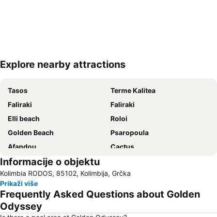
Explore nearby attractions
Proširi mapu
Tasos
Terme Kalitea
Faliraki
Faliraki
Elli beach
Roloi
Golden Beach
Psaropoula
Afandou
Cactus
Informacije o objektu
Rhodes International Airport
«The Blue Orange Band» live Friday's
Kolimbia RODOS, 85102, Kolimbija, Grčka
Kon Tiki
Akvarijum u Rodosu
Prikaži više
29. 25th March – Greece independence day
26. 28th October - NO anniversary
Frequently Asked Questions about Golden
Odyssey