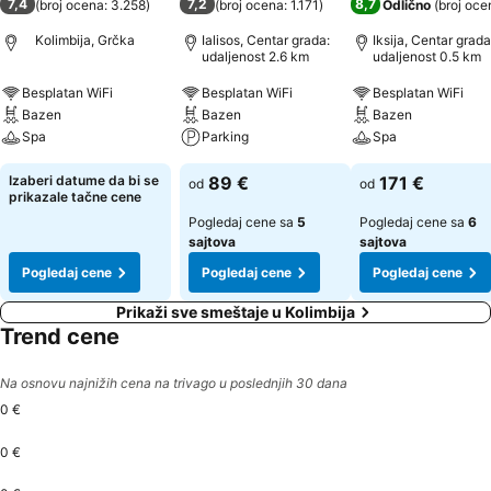
7,4
7,2
8,7
(
broj ocena: 3.258
)
(
broj ocena: 1.171
)
Odlično
(
broj oce
Kolimbija, Grčka
Ialisos, Centar grada:
Iksija, Centar grada
udaljenost 2.6 km
udaljenost 0.5 km
Besplatan WiFi
Besplatan WiFi
Besplatan WiFi
Bazen
Bazen
Bazen
Spa
Parking
Spa
Izaberi datume da bi se
89 €
171 €
od
od
prikazale tačne cene
Pogledaj cene sa
5
Pogledaj cene sa
6
sajtova
sajtova
Pogledaj cene
Pogledaj cene
Pogledaj cene
Prikaži sve smeštaje u Kolimbija
Trend cene
Na osnovu najnižih cena na trivago u poslednjih 30 dana
0 €
0 €