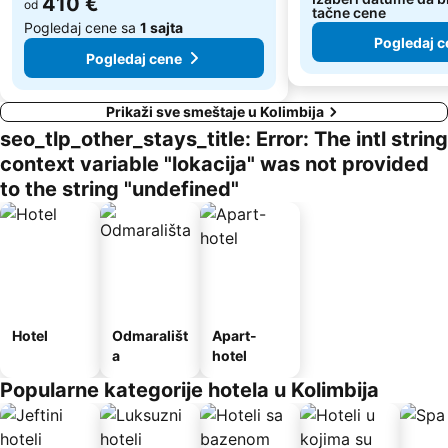
410 €
od
tačne cene
Pogledaj cene sa
1 sajta
Pogledaj c
Pogledaj cene
Prikaži sve smeštaje u Kolimbija
seo_tlp_other_stays_title: Error: The intl string
context variable "lokacija" was not provided
to the string "undefined"
Hotel
Odmarališt
Apart-
a
hotel
Popularne kategorije hotela u Kolimbija