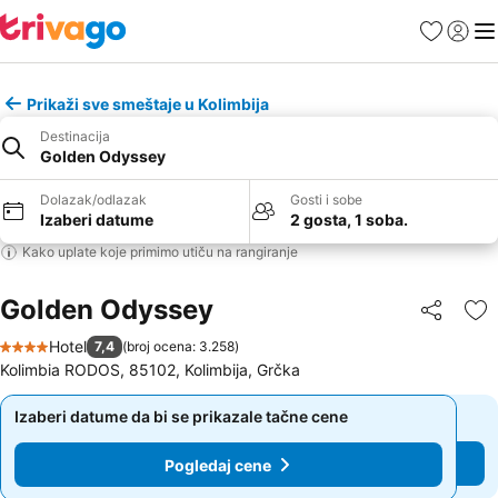
Favoriti
Prijavi
Men
Prikaži sve smeštaje u Kolimbija
Destinacija
Golden Odyssey
Dolazak/odlazak
Gosti i sobe
Izaberi datume
2 gosta, 1 soba.
Kako uplate koje primimo utiču na rangiranje
Golden Odyssey
Deli
Do
Hotel
7,4
(
broj ocena: 3.258
)
4 Zvezdice
Kolimbia RODOS, 85102, Kolimbija, Grčka
Izaberi datume da bi se prikazale tačne cene
Izaberi datume da bi se prikazale tačne cene
Pogledaj cene
Pogledaj cene