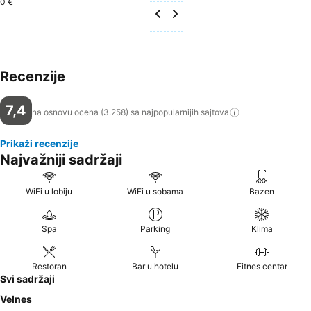
0 €
Recenzije
7,4
na osnovu ocena (3.258) sa najpopularnijih
sajtova
Prikaži recenzije
Najvažniji sadržaji
WiFi u lobiju
WiFi u sobama
Bazen
Spa
Parking
Klima
Restoran
Bar u hotelu
Fitnes centar
Svi sadržaji
Velnes