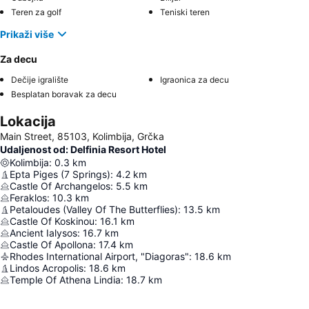
Teren za golf
Teniski teren
Prikaži više
Za decu
Dečije igralište
Igraonica za decu
Besplatan boravak za decu
Lokacija
Main Street, 85103, Kolimbija, Grčka
Udaljenost od: Delfinia Resort Hotel
Kolimbija
:
0.3
km
Epta Piges (7 Springs)
:
4.2
km
Castle Of Archangelos
:
5.5
km
Feraklos
:
10.3
km
Petaloudes (Valley Of The Butterflies)
:
13.5
km
Castle Of Koskinou
:
16.1
km
Ancient Ialysos
:
16.7
km
Castle Of Apollona
:
17.4
km
Rhodes International Airport, "Diagoras"
:
18.6
km
Lindos Acropolis
:
18.6
km
Temple Of Athena Lindia
:
18.7
km