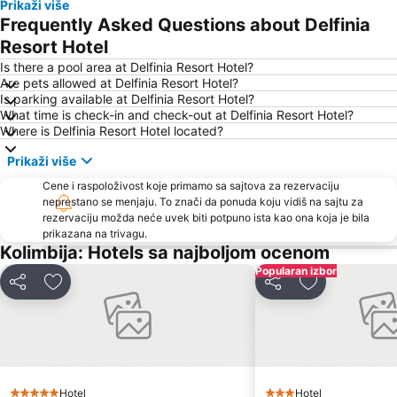
Prikaži više
29. 25th March – Greece independence day
26. 28th October - NO anniversary
Frequently Asked Questions about Delfinia
Resort Hotel
Is there a pool area at Delfinia Resort Hotel?
Are pets allowed at Delfinia Resort Hotel?
Is parking available at Delfinia Resort Hotel?
What time is check-in and check-out at Delfinia Resort Hotel?
Where is Delfinia Resort Hotel located?
Prikaži više
Cene i raspoloživost koje primamo sa sajtova za rezervaciju
neprestano se menjaju. To znači da ponuda koju vidiš na sajtu za
rezervaciju možda neće uvek biti potpuno ista kao ona koja je bila
prikazana na trivagu.
Kolimbija: Hotels sa najboljom ocenom
Popularan izbor
Deli
Dodati u favorite
Deli
Dodati u favo
Hotel
Hotel