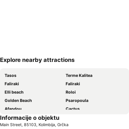
Explore nearby attractions
Proširi mapu
Tasos
Terme Kalitea
Faliraki
Faliraki
Elli beach
Roloi
Golden Beach
Psaropoula
Afandou
Cactus
Informacije o objektu
Rhodes International Airport
«The Blue Orange Band» live Friday's
Main Street, 85103, Kolimbija, Grčka
Kon Tiki
Akvarijum u Rodosu