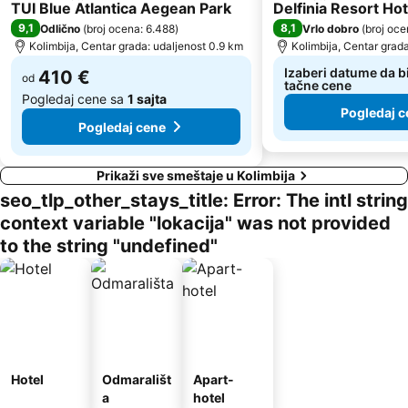
5 Zvezdice
3 Zvezdice
TUI Blue Atlantica Aegean Park
Delfinia Resort Hot
9,1
8,1
Odlično
(
broj ocena: 6.488
)
Vrlo dobro
(
broj oce
Kolimbija, Centar grada: udaljenost 0.9 km
Kolimbija, Centar grad
Izaberi datume da bi
410 €
od
tačne cene
Pogledaj cene sa
1 sajta
Pogledaj c
Pogledaj cene
Prikaži sve smeštaje u Kolimbija
seo_tlp_other_stays_title: Error: The intl string
context variable "lokacija" was not provided
to the string "undefined"
Hotel
Odmarališt
Apart-
a
hotel