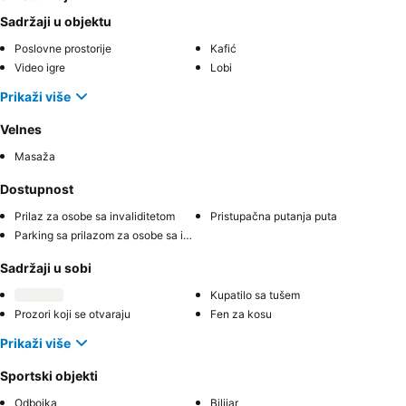
Sadržaji u objektu
Poslovne prostorije
Kafić
Video igre
Lobi
Prikaži više
Velnes
Masaža
Dostupnost
Prilaz za osobe sa invaliditetom
Pristupačna putanja puta
Parking sa prilazom za osobe sa invaliditetom
Sadržaji u sobi
Kupatilo sa tušem
Prozori koji se otvaraju
Fen za kosu
Prikaži više
Sportski objekti
Odbojka
Bilijar