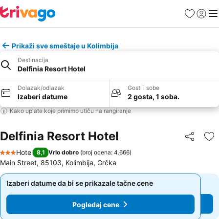
Favoriti
Prijavi
Men
Prikaži sve smeštaje u Kolimbija
Destinacija
Delfinia Resort Hotel
Dolazak/odlazak
Gosti i sobe
Izaberi datume
2 gosta, 1 soba.
Kako uplate koje primimo utiču na rangiranje
Delfinia Resort Hotel
Deli
Do
Hotel
8,1
Vrlo dobro
(
broj ocena: 4.666
)
3 Zvezdice
Main Street, 85103, Kolimbija, Grčka
Izaberi datume da bi se prikazale tačne cene
Izaberi datume da bi se prikazale tačne cene
Pogledaj cene
Pogledaj cene