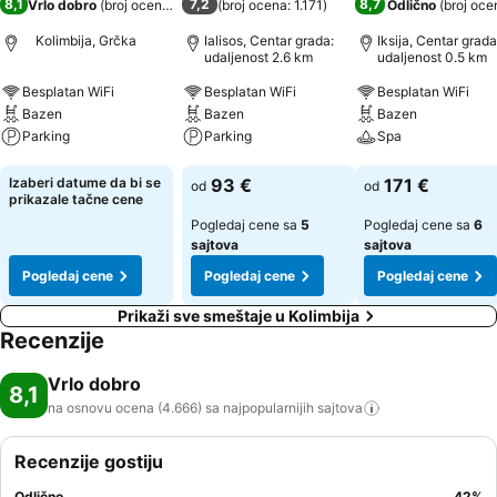
8,1
7,2
8,7
Vrlo dobro
(
broj ocena: 4.666
)
(
broj ocena: 1.171
)
Odlično
(
broj oce
Kolimbija, Grčka
Ialisos, Centar grada:
Iksija, Centar grada
udaljenost 2.6 km
udaljenost 0.5 km
Besplatan WiFi
Besplatan WiFi
Besplatan WiFi
Bazen
Bazen
Bazen
Parking
Parking
Spa
Pogledaj cene
Pogledaj cene
Pogledaj cene
Izaberi datume da bi se
93 €
171 €
od
od
prikazale tačne cene
Pogledaj cene sa
5
Pogledaj cene sa
6
sajtova
sajtova
Pogledaj cene
Pogledaj cene
Pogledaj cene
Prikaži sve smeštaje u Kolimbija
Recenzije
Vrlo dobro
8,1
na osnovu ocena (4.666) sa najpopularnijih
sajtova
Recenzije gostiju
Odlično
42
%