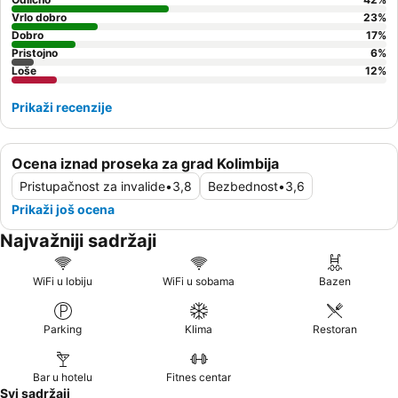
Vrlo dobro
23
%
Dobro
17
%
Pristojno
6
%
Loše
12
%
Prikaži recenzije
Ocena iznad proseka za grad Kolimbija
Pristupačnost za invalide
•
3,8
Bezbednost
•
3,6
Prikaži još ocena
Najvažniji sadržaji
WiFi u lobiju
WiFi u sobama
Bazen
Parking
Klima
Restoran
Bar u hotelu
Fitnes centar
Svi sadržaji