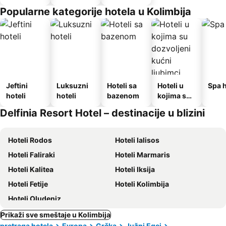
Popularne kategorije hotela u Kolimbija
Jeftini
Luksuzni
Hoteli sa
Hoteli u
Spa h
hoteli
hoteli
bazenom
kojima su
dozvoljeni
Delfinia Resort Hotel – destinacije u blizini
kućni
ljubimci
Hoteli Rodos
Hoteli Ialisos
Hoteli Faliraki
Hoteli Marmaris
Hoteli Kalitea
Hoteli Iksija
Hoteli Fetije
Hoteli Kolimbija
Hoteli Oludeniz
Prikaži sve smeštaje u Kolimbija
pretraga hotela
Evropa
Grčka
Južni Egej