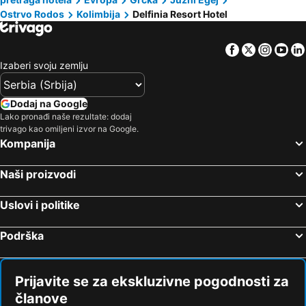
Ostrvo Rodos
Kolimbija
Delfinia Resort Hotel
Facebook
Twitter
Insta
Yo
Izaberi svoju zemlju
Dodaj na Google
Lako pronađi naše rezultate: dodaj
trivago kao omiljeni izvor na Google.
Kompanija
Naši proizvodi
Uslovi i politike
Podrška
Prijavite se za ekskluzivne pogodnosti za
članove