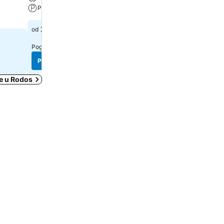
Parking
Bar u hotelu
218 €
125 €
od
od
Pogledaj cene sa
5 sajtova
Pogledaj cene sa
7 sajtova
Pogledaj cene
Pogledaj cene
je u Rodos