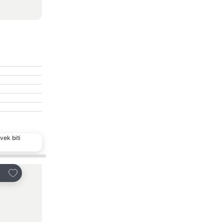
vek biti
Dodati u favorite
Dodati u favorite
li
Deli