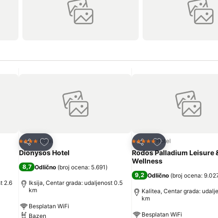
Dodati u favorite
Dodati u favorite
Hotel
Hotel
4 Zvezdice
5 Zvezdice
Deli
Deli
Dionysos Hotel
Rodos Palladium Leisure 
Wellness
8,7
Odlično
(
broj ocena: 5.691
)
9,2
Odlično
(
broj ocena: 9.02
t 2.6
Iksija, Centar grada: udaljenost 0.5
km
Kalitea, Centar grada: udalj
km
Besplatan WiFi
Besplatan WiFi
Bazen