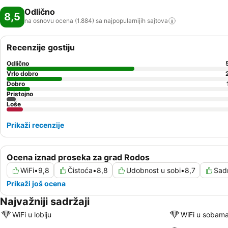
Odlično
8,5
na osnovu ocena (1.884) sa najpopularnijih
sajtova
Recenzije gostiju
Odlično
Vrlo dobro
Dobro
Pristojno
Loše
Prikaži recenzije
Ocena iznad proseka za grad Rodos
WiFi
•
9,8
Čistoća
•
8,8
Udobnost u sobi
•
8,7
Sadr
Prikaži još ocena
Najvažniji sadržaji
WiFi u lobiju
WiFi u sobam