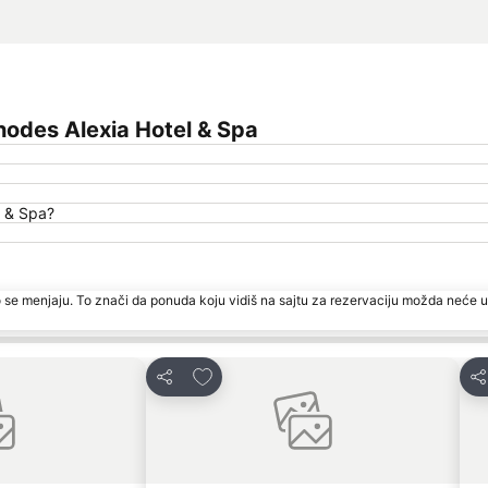
odes Alexia Hotel & Spa
l & Spa?
 se menjaju. To znači da ponuda koju vidiš na sajtu za rezervaciju možda neće u
te
Dodati u favorite
Deli
De