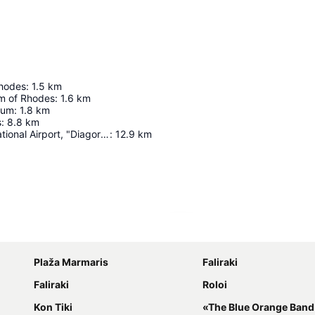
Rhodes
:
1.5
km
m of Rhodes
:
1.6
km
ium
:
1.8
km
s
:
8.8
km
Rhodes International Airport, "Diagoras"
:
12.9
km
Proširi mapu
Plaža Marmaris
Faliraki
Faliraki
Roloi
Kon Tiki
«The Blue Orange Band» live