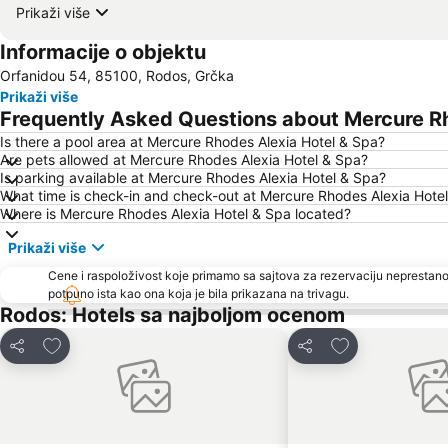
Prikaži više
Informacije o objektu
Orfanidou 54, 85100, Rodos, Grčka
Prikaži više
Frequently Asked Questions about Mercure Rh
Is there a pool area at Mercure Rhodes Alexia Hotel & Spa?
Are pets allowed at Mercure Rhodes Alexia Hotel & Spa?
Is parking available at Mercure Rhodes Alexia Hotel & Spa?
What time is check-in and check-out at Mercure Rhodes Alexia Hote
Where is Mercure Rhodes Alexia Hotel & Spa located?
Prikaži više
Cene i raspoloživost koje primamo sa sajtova za rezervaciju neprestano
potpuno ista kao ona koja je bila prikazana na trivagu.
Rodos: Hotels sa najboljom ocenom
Dodati u favorite
Dodati u favori
Deli
Deli