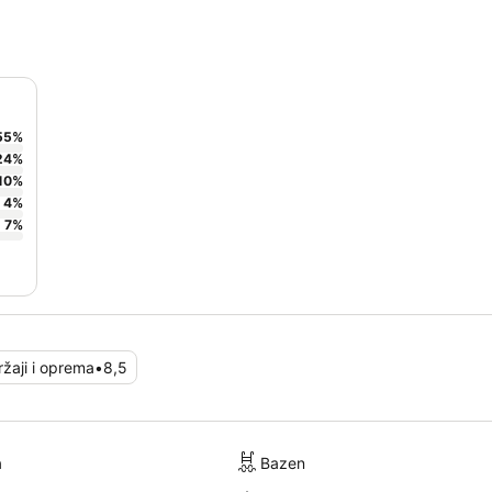
55
%
24
%
10
%
4
%
7
%
žaji i oprema
•
8,5
a
Bazen