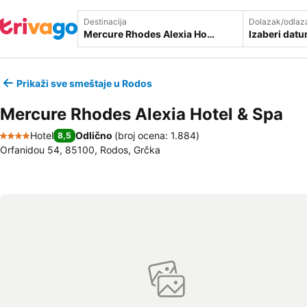
Destinacija
Dolazak/odlaz
Izaberi dat
Prikaži sve smeštaje u Rodos
Mercure Rhodes Alexia Hotel & Spa
Hotel
Odlično
(
broj ocena: 1.884
)
8,5
4 Zvezdice
Orfanidou 54, 85100, Rodos, Grčka