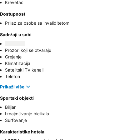
Krevetac
Dostupnost
Prilaz za osobe sa invaliditetom
Sadržaji u sobi
Prozori koji se otvaraju
Grejanje
Klimatizacija
Satelitski TV kanali
Telefon
Prikaži više
Sportski objekti
Bilijar
Iznajmljivanje bicikala
Surfovanje
Karakteristike hotela