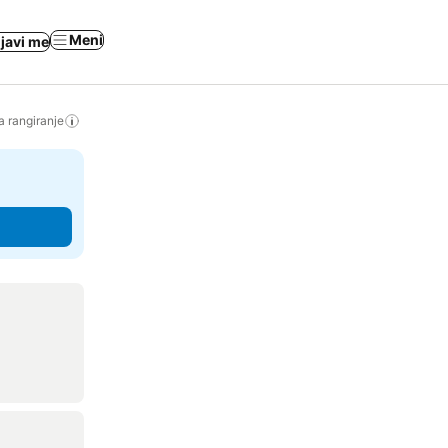
Meni
ijavi me
a rangiranje