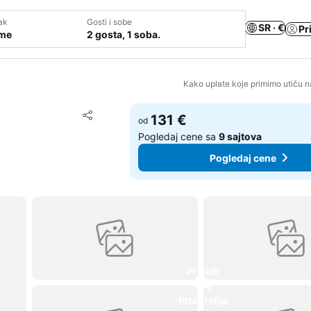
ak
Gosti i sobe
SR · €
Pr
ume
2 gosta, 1 soba.
Kako uplate koje primimo utiču n
Dodati u favorite
131 €
od
Deli
Pogledaj cene sa
9 sajtova
Pogledaj cene