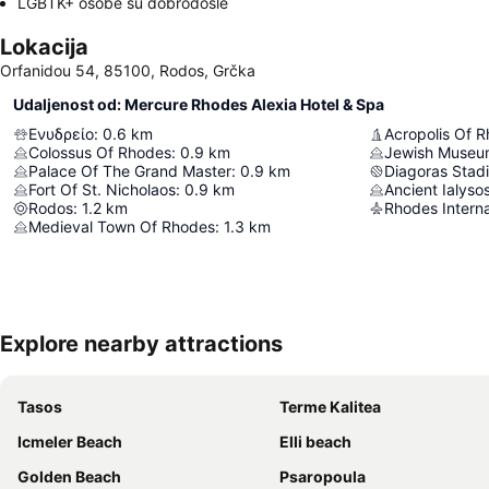
LGBTK+ osobe su dobrodošle
Lokacija
Orfanidou 54, 85100, Rodos, Grčka
Udaljenost od: Mercure Rhodes Alexia Hotel & Spa
Ενυδρείο
:
0.6
km
Acropolis Of 
Colossus Of Rhodes
:
0.9
km
Jewish Museu
Palace Of The Grand Master
:
0.9
km
Diagoras Stad
Fort Of St. Nicholaos
:
0.9
km
Ancient Ialyso
Rodos
:
1.2
km
Medieval Town Of Rhodes
:
1.3
km
Explore nearby attractions
Tasos
Terme Kalitea
Icmeler Beach
Elli beach
Golden Beach
Psaropoula