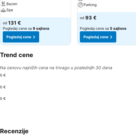
Bazen
Parking
Spa
93 €
od
131 €
od
Pogledaj cene sa
9 sajtova
Pogledaj cene sa
5 sajtova
Pogledaj cene
Pogledaj cene
Trend cene
Na osnovu najnižih cena na trivago u poslednjih 30 dana
0 €
0 €
0 €
Recenzije