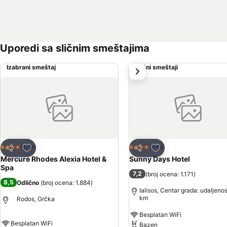
Uporedi sa sličnim smeštajima
Izabrani smeštaj
Slični smeštaji
sledeće
Dodati u favorite
Dodati u favorite
Hotel
Hotel
4 Zvezdice
4 Zvezdice
Deli
Deli
Mercure Rhodes Alexia Hotel &
Sunny Days Hotel
Spa
7,2
(
broj ocena: 1.171
)
8,5
Odlično
(
broj ocena: 1.884
)
Ialisos, Centar grada: udaljenos
km
Rodos, Grčka
Besplatan WiFi
Besplatan WiFi
Bazen