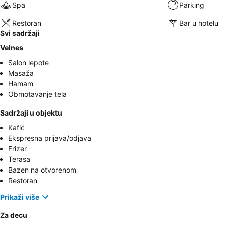
Spa
Parking
Restoran
Bar u hotelu
Svi sadržaji
Velnes
Salon lepote
Masaža
Hamam
Obmotavanje tela
Sadržaji u objektu
Kafić
Ekspresna prijava/odjava
Frizer
Terasa
Bazen na otvorenom
Restoran
Prikaži više
Za decu