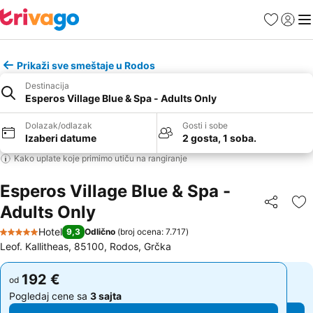
Favoriti
Prijavi
Men
Prikaži sve smeštaje u Rodos
Destinacija
Esperos Village Blue & Spa - Adults Only
Dolazak/odlazak
Gosti i sobe
Izaberi datume
2 gosta, 1 soba.
Kako uplate koje primimo utiču na rangiranje
Esperos Village Blue & Spa -
Adults Only
Deli
Do
Hotel
9,3
Odlično
(
broj ocena: 7.717
)
5 Zvezdice
Leof. Kallitheas, 85100, Rodos, Grčka
192 €
192 €
od
od
Pogledaj cene sa
3 sajta
Pogledaj cene sa
3 sajta