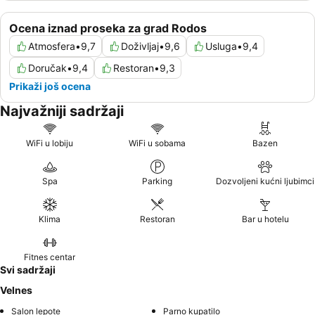
Ocena iznad proseka za grad Rodos
Atmosfera
•
9,7
Doživljaj
•
9,6
Usluga
•
9,4
Doručak
•
9,4
Restoran
•
9,3
Prikaži još ocena
Najvažniji sadržaji
WiFi u lobiju
WiFi u sobama
Bazen
Spa
Parking
Dozvoljeni kućni ljubimci
Klima
Restoran
Bar u hotelu
Fitnes centar
Svi sadržaji
Velnes
Salon lepote
Parno kupatilo