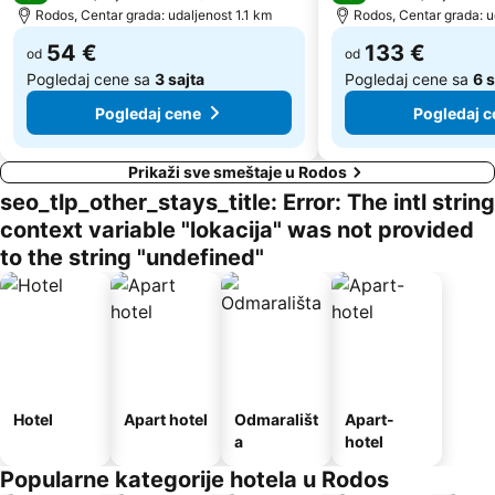
Rodos, Centar grada: udaljenost 1.1 km
Rodos, Centar grada: u
54 €
133 €
od
od
Pogledaj cene sa
3 sajta
Pogledaj cene sa
6 
Pogledaj cene
Pogledaj c
Prikaži sve smeštaje u Rodos
seo_tlp_other_stays_title: Error: The intl string
context variable "lokacija" was not provided
to the string "undefined"
Hotel
Apart hotel
Odmarališt
Apart-
a
hotel
Popularne kategorije hotela u Rodos