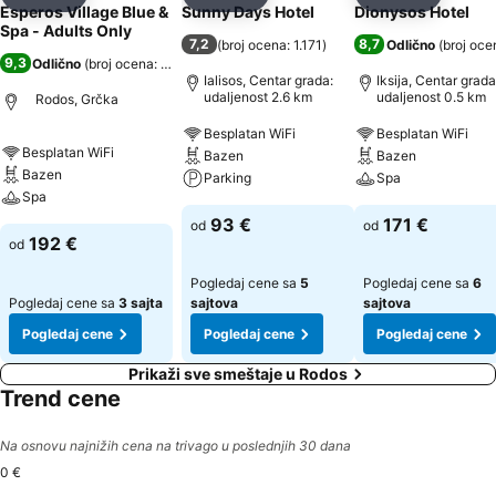
Deli
Dodati u favorite
Deli
Dodati u favorite
Deli
Dodati u 
Esperos Village Blue &
Sunny Days Hotel
Dionysos Hotel
Spa - Adults Only
7,2
8,7
(
broj ocena: 1.171
)
Odlično
(
broj oce
9,3
Odlično
(
broj ocena: 7.717
)
Ialisos, Centar grada:
Iksija, Centar grada
udaljenost 2.6 km
udaljenost 0.5 km
Rodos, Grčka
Besplatan WiFi
Besplatan WiFi
Besplatan WiFi
Bazen
Bazen
Bazen
Parking
Spa
Spa
93 €
171 €
od
od
192 €
od
Pogledaj cene sa
5
Pogledaj cene sa
6
Pogledaj cene sa
3 sajta
sajtova
sajtova
Pogledaj cene
Pogledaj cene
Pogledaj cene
Prikaži sve smeštaje u Rodos
Trend cene
Na osnovu najnižih cena na trivago u poslednjih 30 dana
0 €