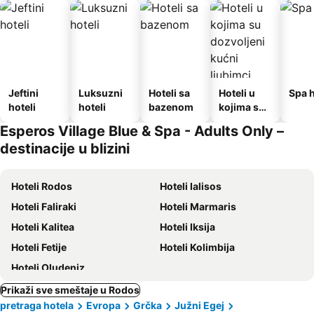
Jeftini
Luksuzni
Hoteli sa
Hoteli u
Spa h
hoteli
hoteli
bazenom
kojima su
dozvoljeni
Esperos Village Blue & Spa - Adults Only –
kućni
destinacije u blizini
ljubimci
Hoteli Rodos
Hoteli Ialisos
Hoteli Faliraki
Hoteli Marmaris
Hoteli Kalitea
Hoteli Iksija
Hoteli Fetije
Hoteli Kolimbija
Hoteli Oludeniz
Prikaži sve smeštaje u Rodos
pretraga hotela
Evropa
Grčka
Južni Egej