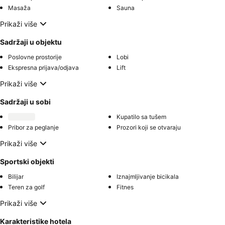
Masaža
Sauna
Prikaži više
Sadržaji u objektu
Poslovne prostorije
Lobi
Ekspresna prijava/odjava
Lift
Prikaži više
Sadržaji u sobi
Kupatilo sa tušem
Pribor za peglanje
Prozori koji se otvaraju
Prikaži više
Sportski objekti
Bilijar
Iznajmljivanje bicikala
Teren za golf
Fitnes
Prikaži više
Karakteristike hotela