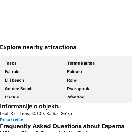
Explore nearby attractions
Proširi mapu
Tasos
Terme Kalitea
Faliraki
Faliraki
Elli beach
Roloi
Golden Beach
Psaropoula
Cactus
Afandou
Informacije o objektu
«The Blue Orange Band» live Friday's
Kon Tiki
Leof. Kallitheas, 85100, Rodos, Grčka
Rhodes International Airport
Turunc Public Beach
Prikaži više
Icmeler II Public Beach
Akvarijum u Rodosu
Frequently Asked Questions about Esperos
29. 25th March – Greece independence day
26. 28th October - NO anniversary