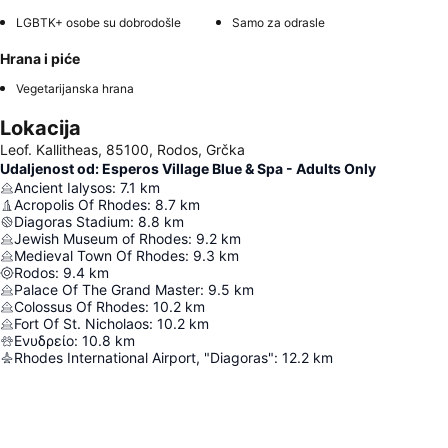
LGBTK+ osobe su dobrodošle
Samo za odrasle
Hrana i piće
Vegetarijanska hrana
Lokacija
Leof. Kallitheas, 85100, Rodos, Grčka
Udaljenost od: Esperos Village Blue & Spa - Adults Only
Ancient Ialysos
:
7.1
km
Acropolis Of Rhodes
:
8.7
km
Diagoras Stadium
:
8.8
km
Jewish Museum of Rhodes
:
9.2
km
Medieval Town Of Rhodes
:
9.3
km
Rodos
:
9.4
km
Palace Of The Grand Master
:
9.5
km
Colossus Of Rhodes
:
10.2
km
Fort Of St. Nicholaos
:
10.2
km
Ενυδρείο
:
10.8
km
Rhodes International Airport, "Diagoras"
:
12.2
km