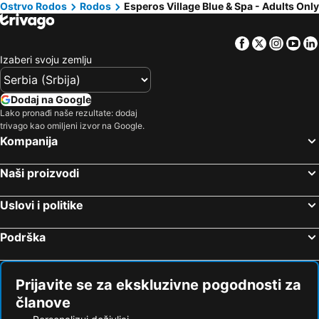
Ostrvo Rodos
Rodos
Esperos Village Blue & Spa - Adults Only
Facebook
Twitter
Insta
Yo
Izaberi svoju zemlju
Dodaj na Google
Lako pronađi naše rezultate: dodaj
trivago kao omiljeni izvor na Google.
Kompanija
Naši proizvodi
Uslovi i politike
Podrška
Prijavite se za ekskluzivne pogodnosti za
članove