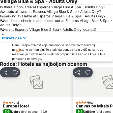
Village Blue & Spa - Adults Only
Is there a pool area at Esperos Village Blue & Spa - Adults Only?
Are pets allowed at Esperos Village Blue & Spa - Adults Only?
Is parking available at Esperos Village Blue & Spa - Adults Only?
What time is check-in and check-out at Esperos Village Blue & Spa -
Adults Only?
Where is Esperos Village Blue & Spa - Adults Only located?
Prikaži više
Cene i raspoloživost koje primamo sa sajtova za rezervaciju
neprestano se menjaju. To znači da ponuda koju vidiš na sajtu za
rezervaciju možda neće uvek biti potpuno ista kao ona koja je bila
prikazana na trivagu.
Rodos: Hotels sa najboljom ocenom
Deli
Dodati u favorite
Deli
Dodati u favo
Hotel
Hotel
3 Zvezdice
4 Zvezdice
Europa Hotel
Canvas by Mitsis Pe
7,6
9,1
Dobro
(
broj ocena: 1.492
)
Odlično
(
broj ocena: