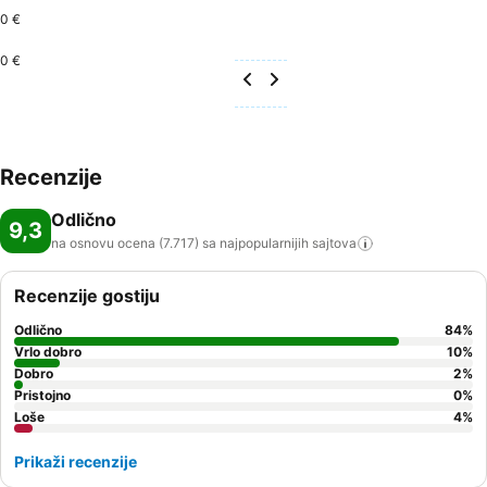
0 €
0 €
Recenzije
Odlično
9,3
na osnovu ocena (7.717) sa najpopularnijih
sajtova
Recenzije gostiju
Odlično
84
%
Vrlo dobro
10
%
Dobro
2
%
Pristojno
0
%
Loše
4
%
Prikaži recenzije