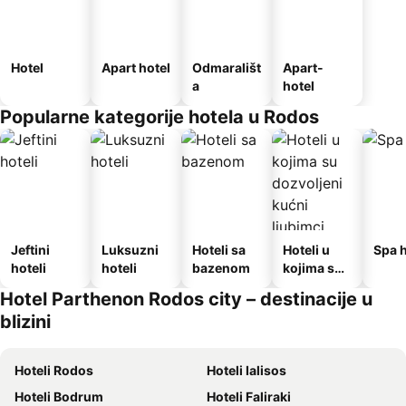
Hotel
Apart hotel
Odmarališt
Apart-
a
hotel
Popularne kategorije hotela u Rodos
Jeftini
Luksuzni
Hoteli sa
Hoteli u
Spa h
hoteli
hoteli
bazenom
kojima su
dozvoljeni
Hotel Parthenon Rodos city – destinacije u
kućni
blizini
ljubimci
Hoteli Rodos
Hoteli Ialisos
Hoteli Bodrum
Hoteli Faliraki