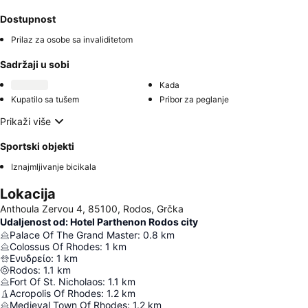
Dostupnost
Prilaz za osobe sa invaliditetom
Sadržaji u sobi
Kada
Kupatilo sa tušem
Pribor za peglanje
Prikaži više
Sportski objekti
Iznajmljivanje bicikala
Lokacija
Anthoula Zervou 4, 85100, Rodos, Grčka
Udaljenost od: Hotel Parthenon Rodos city
Palace Of The Grand Master
:
0.8
km
Colossus Of Rhodes
:
1
km
Ενυδρείο
:
1
km
Rodos
:
1.1
km
Fort Of St. Nicholaos
:
1.1
km
Acropolis Of Rhodes
:
1.2
km
Medieval Town Of Rhodes
:
1.2
km