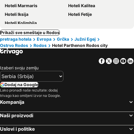
Hoteli Marmaris
Hoteli Kalitea
Hoteli Iksija
Hoteli Fetije
Hoteli Kolimbija
Prikaži sve smeštaje u Rodos
pretraga hotela
Evropa
Grčka
Južni Egej
Ostrvo Rodos
Rodos
Hotel Parthenon Rodos city
Facebook
Twitter
Insta
Yo
Izaberi svoju zemlju
Dodaj na Google
Lako pronađi naše rezultate: dodaj
trivago kao omiljeni izvor na Google.
Kompanija
Naši proizvodi
Uslovi i politike