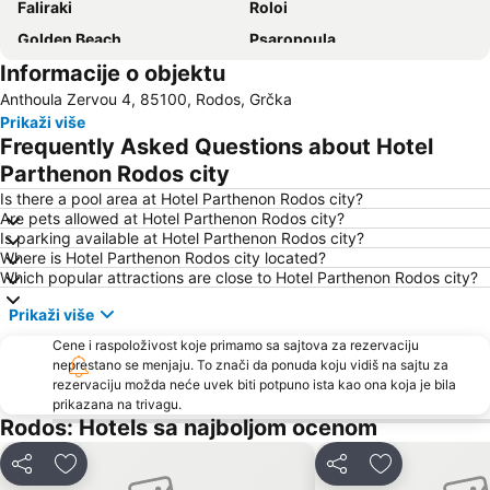
Faliraki
Roloi
Golden Beach
Psaropoula
Informacije o objektu
Kon Tiki
«The Blue Orange Band» live Friday's
Anthoula Zervou 4, 85100, Rodos, Grčka
Cactus
Rhodes International Airport
Prikaži više
Afandou
Turunc Public Beach
Frequently Asked Questions about Hotel
Icmeler II Public Beach
29. 25th March – Greece independence day
Parthenon Rodos city
26. 28th October - NO anniversary
Akvarijum u Rodosu
Is there a pool area at Hotel Parthenon Rodos city?
Are pets allowed at Hotel Parthenon Rodos city?
Aqua Dream Water Park
Sogutkoy
Is parking available at Hotel Parthenon Rodos city?
Where is Hotel Parthenon Rodos city located?
Which popular attractions are close to Hotel Parthenon Rodos city?
Prikaži više
Cene i raspoloživost koje primamo sa sajtova za rezervaciju
neprestano se menjaju. To znači da ponuda koju vidiš na sajtu za
rezervaciju možda neće uvek biti potpuno ista kao ona koja je bila
prikazana na trivagu.
Rodos: Hotels sa najboljom ocenom
Deli
Dodati u favorite
Deli
Dodati u favo