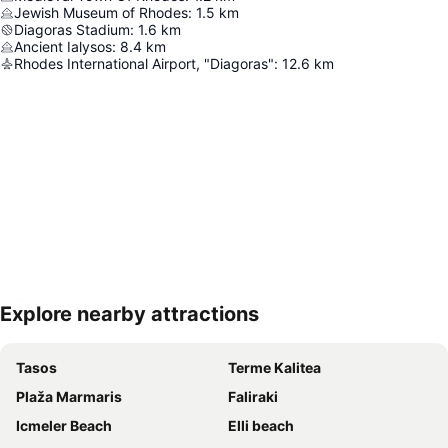
Jewish Museum of Rhodes
:
1.5
km
Diagoras Stadium
:
1.6
km
Ancient Ialysos
:
8.4
km
Rhodes International Airport, "Diagoras"
:
12.6
km
Explore nearby attractions
Proširi mapu
Tasos
Terme Kalitea
Plaža Marmaris
Faliraki
Icmeler Beach
Elli beach