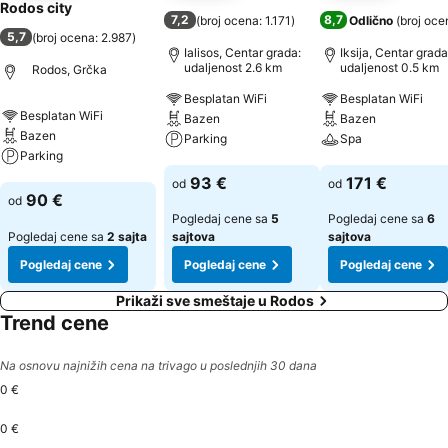
Rodos city
7,2
8,7
(
broj ocena: 1.171
)
Odlično
(
broj oce
5,7
(
broj ocena: 2.987
)
Ialisos, Centar grada:
Iksija, Centar grada
udaljenost 2.6 km
udaljenost 0.5 km
Rodos, Grčka
Besplatan WiFi
Besplatan WiFi
Besplatan WiFi
Bazen
Bazen
Bazen
Parking
Spa
Parking
Pogledaj cene
Pogledaj cene
93 €
171 €
od
od
Pogledaj cene
90 €
od
Pogledaj cene sa
5
Pogledaj cene sa
6
Pogledaj cene sa
2 sajta
sajtova
sajtova
Pogledaj cene
Pogledaj cene
Pogledaj cene
Prikaži sve smeštaje u Rodos
Trend cene
Na osnovu najnižih cena na trivago u poslednjih 30 dana
0 €
0 €