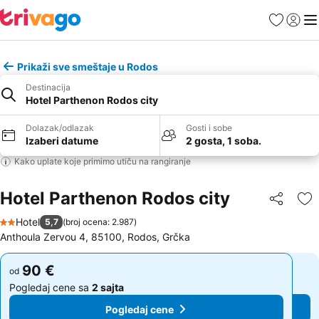
Favoriti
Prijavi
Men
Prikaži sve smeštaje u Rodos
Destinacija
Hotel Parthenon Rodos city
Dolazak/odlazak
Gosti i sobe
Izaberi datume
2 gosta, 1 soba.
Kako uplate koje primimo utiču na rangiranje
Hotel Parthenon Rodos city
Deli
Do
Hotel
5,7
(
broj ocena: 2.987
)
2 Zvezdice
Anthoula Zervou 4, 85100, Rodos, Grčka
90 €
90 €
od
od
Pogledaj cene sa
2 sajta
Pogledaj cene sa
2 sajta
Pogledaj cene
Pogledaj cene