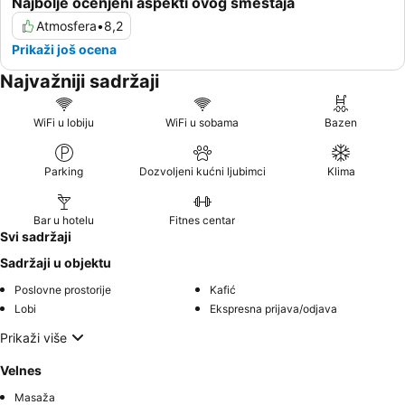
Najbolje ocenjeni aspekti ovog smeštaja
Atmosfera
•
8,2
Prikaži još ocena
Najvažniji sadržaji
WiFi u lobiju
WiFi u sobama
Bazen
Parking
Dozvoljeni kućni ljubimci
Klima
Bar u hotelu
Fitnes centar
Svi sadržaji
Sadržaji u objektu
Poslovne prostorije
Kafić
Lobi
Ekspresna prijava/odjava
Prikaži više
Velnes
Masaža