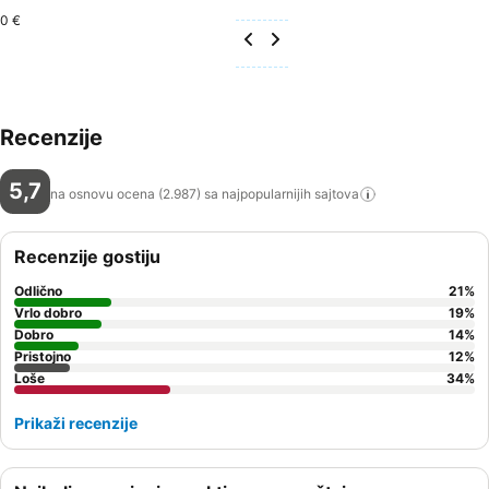
0 €
Recenzije
5,7
na osnovu ocena (2.987) sa najpopularnijih
sajtova
Recenzije gostiju
Odlično
21
%
Vrlo dobro
19
%
Dobro
14
%
Pristojno
12
%
Loše
34
%
Prikaži recenzije