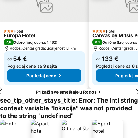
Hotel
Hotel
3 Zvezdice
4 Zvezdice
Europa Hotel
Canvas by Mitsis Pe
7,6
9,1
Dobro
(
broj ocena: 1.492
)
Odlično
(
broj ocena:
Rodos, Centar grada: udaljenost 1.1 km
Rodos, Centar grada: u
54 €
133 €
od
od
Pogledaj cene sa
3 sajta
Pogledaj cene sa
6 
Pogledaj cene
Pogledaj c
Prikaži sve smeštaje u Rodos
seo_tlp_other_stays_title: Error: The intl string
context variable "lokacija" was not provided
to the string "undefined"