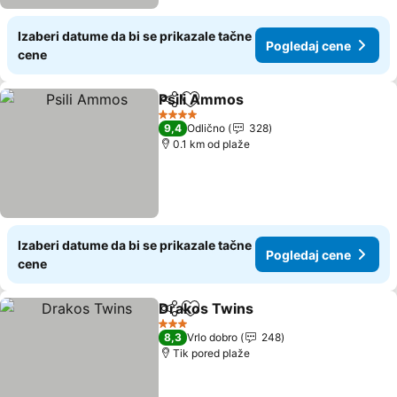
Izaberi datume da bi se prikazale tačne
Pogledaj cene
cene
Psili Ammos
Deli
Dodati u favorite
Pogledaj cene
4 Zvezdice
9,4
Odlično
328
0.1 km od plaže
Izaberi datume da bi se prikazale tačne
Pogledaj cene
cene
Drakos Twins
Deli
Dodati u favorite
Pogledaj cen
3 Zvezdice
8,3
Vrlo dobro
248
Tik pored plaže