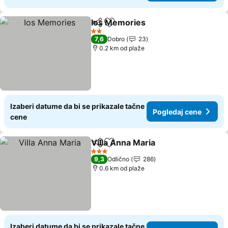
Ios Memories
Deli
Dodati u favorite
Pogledaj cen
2 Zvezdice
7,6
Dobro
23
0.2 km od plaže
Izaberi datume da bi se prikazale tačne
Pogledaj cene
cene
Villa Anna Maria
Deli
Dodati u favorite
Pogledaj 
3 Zvezdice
9,3
Odlično
286
0.6 km od plaže
Izaberi datume da bi se prikazale tačne