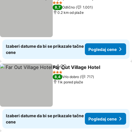
Deli
Dodati u favorite
Pogled
3 Zvezdice
8,7
Odlično
1.001
0.2 km od plaže
Izaberi datume da bi se prikazale tačne
Pogledaj cene
cene
Far Out Village Hotel
Deli
Dodati u favorite
Pogle
3 Zvezdice
8,4
Vrlo dobro
717
Tik pored plaže
Izaberi datume da bi se prikazale tačne
Pogledaj cene
cene