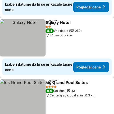
Izaberi datume da bi se prikazale tačne
Pogledaj cene
cene
Galaxy Hotel
Deli
Dodati u favorite
Pogledaj cene
2 Zvezdice
8,4
Vrlo dobro
250
0.1 km od plaže
Izaberi datume da bi se prikazale tačne
Pogledaj cene
cene
Ios Grand Pool Suites
Deli
Dodati u favorite
Pogl
4 Zvezdice
9,6
Odlično
131
Centar grada: udaljenost 0.3 km