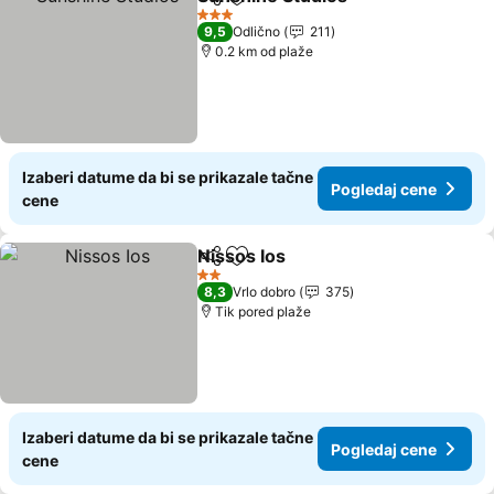
Deli
Dodati u favorite
Pogledaj
3 Zvezdice
9,5
Odlično
211
0.2 km od plaže
Izaberi datume da bi se prikazale tačne
Pogledaj cene
cene
Nissos Ios
Deli
Dodati u favorite
Pogledaj cene
2 Zvezdice
8,3
Vrlo dobro
375
Tik pored plaže
Izaberi datume da bi se prikazale tačne
Pogledaj cene
cene