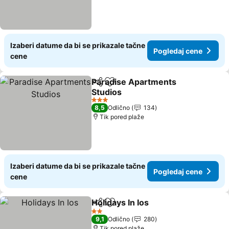
Izaberi datume da bi se prikazale tačne
Pogledaj cene
cene
Paradise Apartments
Deli
Dodati u favorite
Studios
Pogledaj cene
3 Zvezdice
8,5
Odlično
134
Tik pored plaže
Izaberi datume da bi se prikazale tačne
Pogledaj cene
cene
Holidays In Ios
Deli
Dodati u favorite
Pogledaj ce
2 Zvezdice
9,1
Odlično
280
Tik pored plaže