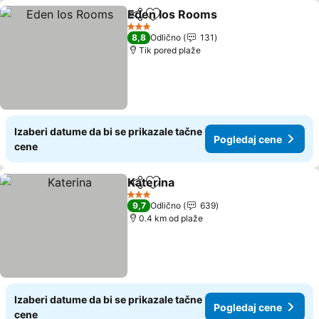
Eden Ios Rooms
Deli
Dodati u favorite
Pogledaj 
3 Zvezdice
8,8
Odlično
131
Tik pored plaže
Izaberi datume da bi se prikazale tačne
Pogledaj cene
cene
Katerina
Deli
Dodati u favorite
Pogledaj cene
3 Zvezdice
9,7
Odlično
639
0.4 km od plaže
Izaberi datume da bi se prikazale tačne
Pogledaj cene
cene