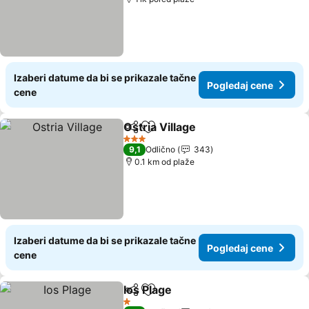
Izaberi datume da bi se prikazale tačne
Pogledaj cene
cene
Ostria Village
Deli
Dodati u favorite
Pogledaj cen
3 Zvezdice
9,1
Odlično
343
0.1 km od plaže
Izaberi datume da bi se prikazale tačne
Pogledaj cene
cene
Ios Plage
Deli
Dodati u favorite
Pogledaj cene
1 Zvezdice