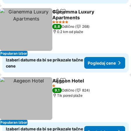
Gianemma Luxury
Deli
Dodati u favorite
Apartments
Pogledaj cene
5 Zvezdice
8,8
Odlično
268
0.2 km od plaže
Popularan izbor
Izaberi datume da bi se prikazale tačne
Pogledaj cene
cene
Aegeon Hotel
Deli
Dodati u favorite
Pogledaj ce
1 Zvezdice
9,1
Odlično
824
Tik pored plaže
Popularan izbor
Izaberi datume da bi se prikazale tačne