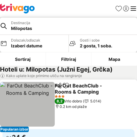
Favoriti
Prijavi
Men
Destinacija
Milopotas
Dolazak/odlazak
Gosti i sobe
Izaberi datume
2 gosta, 1 soba.
Sortiraj
Filtriraj
Mapa
Hoteli u: Milopotas (Južni Egej, Grčka)
Kako uplate koje primimo utiču na rangiranje
FarOut BeachClub -
Deli
Dodati u favorite
Rooms & Camping
Pogledaj cene
3 Zvezdice
8,2
Vrlo dobro
5.014
0.2 km od plaže
Popularan izbor