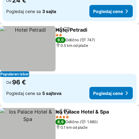
24 €
Od
Pogledaj cene sa
3 sajta
Pogledaj cene
Hotel Petradi
Deli
Dodati u favorite
Pogledaj cen
2 Zvezdice
9,0
Odlično
747
0.5 km od plaže
Popularan izbor
96 €
Od
Pogledaj cene sa
5 sajtova
Pogledaj cene
Ios Palace Hotel & Spa
Deli
Dodati u favorite
Pogl
4 Zvezdice
8,9
Odlično
1.680
0.1 km od plaže