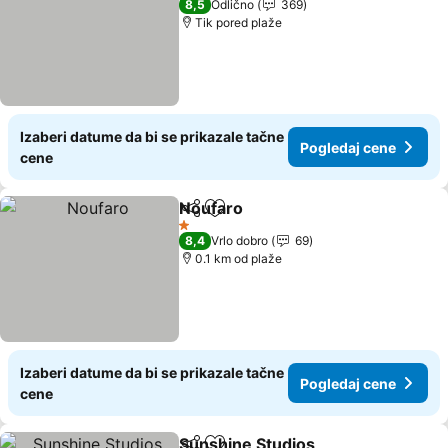
8,5
Odlično
369
Tik pored plaže
Izaberi datume da bi se prikazale tačne
Pogledaj cene
cene
Noufaro
Deli
Dodati u favorite
Pogledaj cene
1 Zvezdice
8,4
Vrlo dobro
69
0.1 km od plaže
Izaberi datume da bi se prikazale tačne
Pogledaj cene
cene
Sunshine Studios