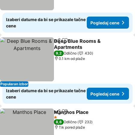
Izaberi datume da bi se prikazale tačne
Pogledaj cene
cene
Deep Blue Rooms &
Deli
Dodati u favorite
Apartments
Pogledaj cene
9,2
Odlično
430
0.1 km od plaže
Popularan izbor
Izaberi datume da bi se prikazale tačne
Pogledaj cene
cene
Manthos Place
Deli
Dodati u favorite
Pogledaj ce
1 Zvezdice
8,6
Odlično
232
Tik pored plaže