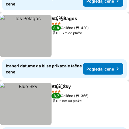
Pogledaj cene
cene
Ios Pelagos
Deli
Dodati u favorite
Pogledaj cene
3 Zvezdice
8,8
Odlično
420
0.3 km od plaže
Izaberi datume da bi se prikazale tačne
Pogledaj cene
cene
Blue Sky
Deli
Dodati u favorite
Pogledaj cene
3 Zvezdice
8,7
Odlično
366
0.5 km od plaže