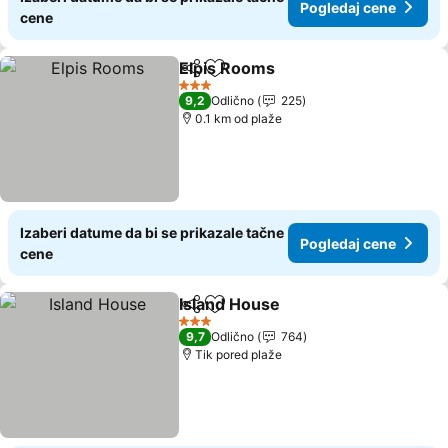
Pogledaj cene
cene
Elpis Rooms
Deli
Dodati u favorite
Pogledaj cene
3 Zvezdice
9,2
Odlično
225
0.1 km od plaže
Izaberi datume da bi se prikazale tačne
Pogledaj cene
cene
Island House
Deli
Dodati u favorite
Pogledaj cen
3 Zvezdice
9,7
Odlično
764
Tik pored plaže