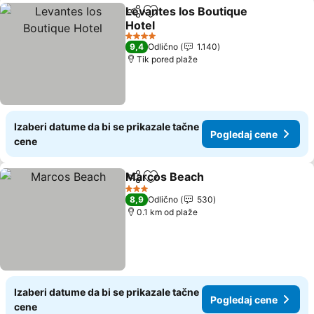
Levantes Ios Boutique
Deli
Dodati u favorite
Hotel
Pogledaj cene
4 Zvezdice
9,4
Odlično
1.140
Tik pored plaže
Izaberi datume da bi se prikazale tačne
Pogledaj cene
cene
Marcos Beach
Deli
Dodati u favorite
Pogledaj ce
3 Zvezdice
8,9
Odlično
530
0.1 km od plaže
Izaberi datume da bi se prikazale tačne
Pogledaj cene
cene