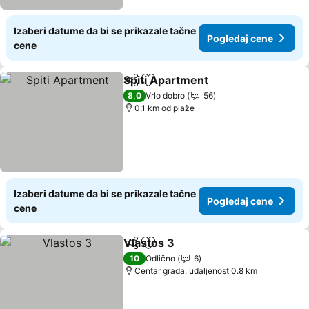
Izaberi datume da bi se prikazale tačne
Pogledaj cene
cene
Spiti Apartment
Deli
Dodati u favorite
Pogledaj c
8,0
Vrlo dobro
56
0.1 km od plaže
Izaberi datume da bi se prikazale tačne
Pogledaj cene
cene
Vlastos 3
Deli
Dodati u favorite
Pogledaj cene
10
Odlično
6
Centar grada: udaljenost 0.8 km