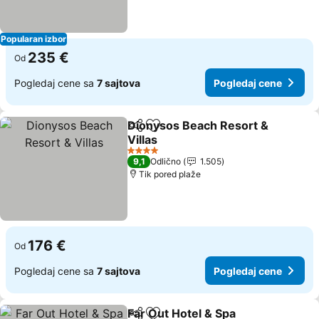
Popularan izbor
235 €
Od
Pogledaj cene sa
7 sajtova
Pogledaj cene
Dionysos Beach Resort &
Deli
Dodati u favorite
Villas
Pogledaj cene
4 Zvezdice
9,1
Odlično
1.505
Tik pored plaže
176 €
Od
Pogledaj cene sa
7 sajtova
Pogledaj cene
Far Out Hotel & Spa