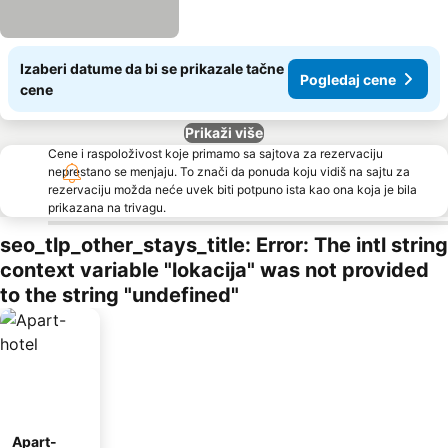
Izaberi datume da bi se prikazale tačne
Pogledaj cene
cene
Prikaži više
Cene i raspoloživost koje primamo sa sajtova za rezervaciju
neprestano se menjaju. To znači da ponuda koju vidiš na sajtu za
rezervaciju možda neće uvek biti potpuno ista kao ona koja je bila
prikazana na trivagu.
seo_tlp_other_stays_title: Error: The intl string
context variable "lokacija" was not provided
to the string "undefined"
Apart-