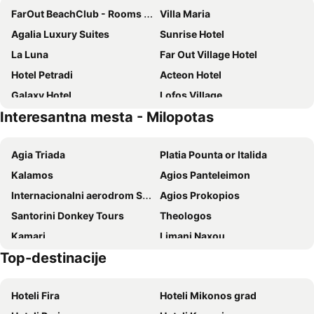
FarOut BeachClub - Rooms & Camping
Villa Maria
Agalia Luxury Suites
Sunrise Hotel
La Luna
Far Out Village Hotel
Hotel Petradi
Acteon Hotel
Galaxy Hotel
Lofos Village
Interesantna mesta - Milopotas
Flisvos Hotel
Relux Ios Hotel
Dimitris Rooms
Ios Plage
Agia Triada
Platia Pounta or Italida
Aphrodite Hotel & Apartments
Armadoros Hotel Ios Backpackers
Kalamos
Agios Panteleimon
Pension Irini-Vicky
Mare Monte
Internacionalni aerodrom Santorini
Agios Prokopios
Eden Ios Rooms
Elpis Rooms
Santorini Donkey Tours
Theologos
Skala Sunset Hotel and spa
Markos Village Pension
Kamari
Limani Naxou
Nefeli rooms Ios
Ios Palace Hotel & Spa
Top-destinacije
Mylopotas Beach
Traditional Settlement of Ios
Dionysos Beach Resort & Villas
Levantes Ios Boutique Hotel
Gyalos
Koumpara
Aegeon Hotel
Noufaro
Hoteli Fira
Hoteli Mikonos grad
Aghia Theodoti
Trypiti - Manganari Beach
Hotel Delfini
Parthenon