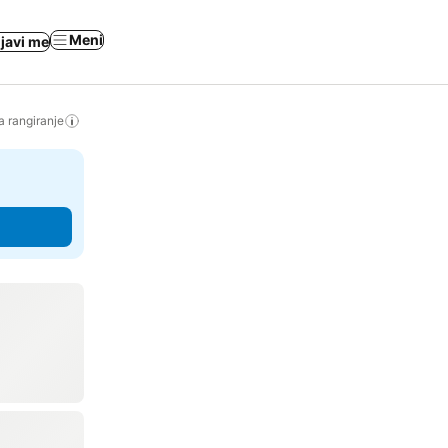
Meni
ijavi me
a rangiranje