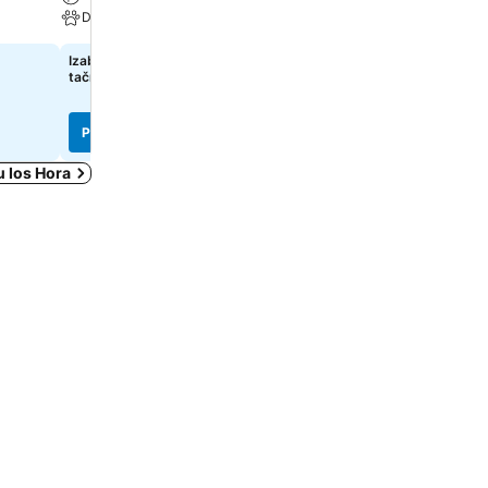
Dozvoljeni kućni ljubimci
Parking
Izaberi datume da bi se prikazale
Izaberi datume da bi se pr
tačne cene
tačne cene
Pogledaj cene
Pogledaj cene
u Ios Hora