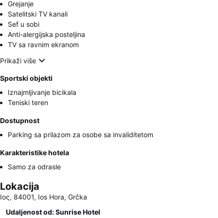
Grejanje
Satelitski TV kanali
Sef u sobi
Anti-alergijska posteljina
TV sa ravnim ekranom
Prikaži više
Sportski objekti
Iznajmljivanje bicikala
Teniski teren
Dostupnost
Parking sa prilazom za osobe sa invaliditetom
Karakteristike hotela
Samo za odrasle
Lokacija
Ιος, 84001, Ios Hora, Grčka
Udaljenost od: Sunrise Hotel