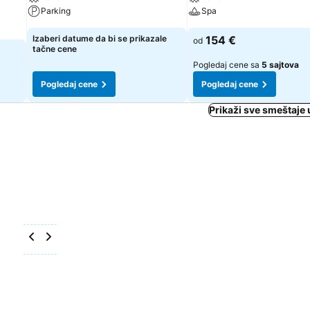
Parking
Spa
Izaberi datume da bi se prikazale
154 €
od
tačne cene
Pogledaj cene sa
5 sajtova
Pogledaj cene
Pogledaj cene
Prikaži sve smeštaje 