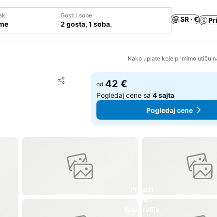
ak
Gosti i sobe
SR · €
Pr
ume
2 gosta, 1 soba.
Kako uplate koje primimo utiču n
Dodati u favorite
42 €
od
Deli
Pogledaj cene sa
4 sajta
Pogledaj cene