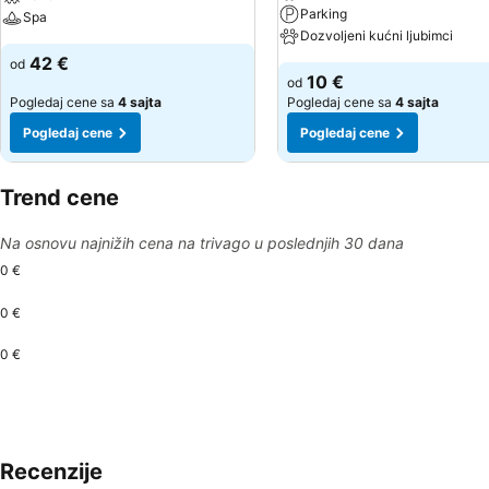
Parking
Spa
Dozvoljeni kućni ljubimci
42 €
od
10 €
od
Pogledaj cene sa
4 sajta
Pogledaj cene sa
4 sajta
Pogledaj cene
Pogledaj cene
Trend cene
Na osnovu najnižih cena na trivago u poslednjih 30 dana
0 €
0 €
0 €
Recenzije