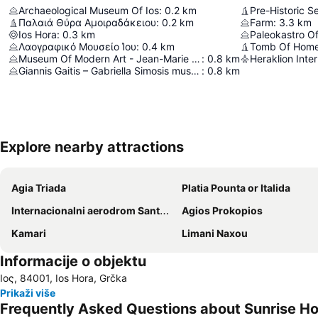
Archaeological Museum Of Ios
:
0.2
km
Pre-Historic S
Παλαιά Θύρα Αμοιραδάκειου
:
0.2
km
Farm
:
3.3
km
Ios Hora
:
0.3
km
Paleokastro Of
Λαογραφικό Μουσείο Ίου
:
0.4
km
Tomb Of Home
Museum Of Modern Art - Jean-Marie Drot
:
0.8
km
Giannis Gaitis – Gabriella Simosis museum
:
0.8
km
Explore nearby attractions
Agia Triada
Platia Pounta or Italida
Internacionalni aerodrom Santorini
Agios Prokopios
Kamari
Limani Naxou
Informacije o objektu
Ιος, 84001, Ios Hora, Grčka
Prikaži više
Frequently Asked Questions about Sunrise Ho