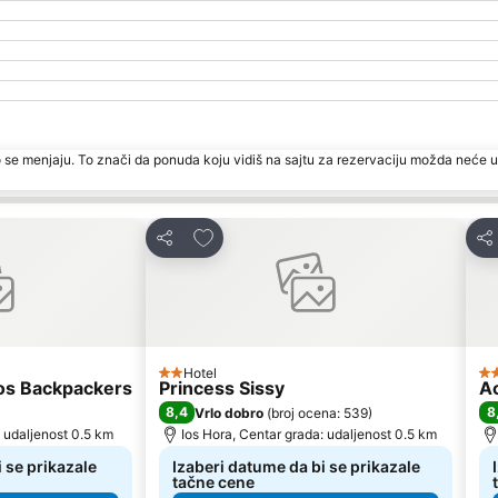
 se menjaju. To znači da ponuda koju vidiš na sajtu za rezervaciju možda neće u
te
Dodati u favorite
Deli
Del
Hotel
2 Zvezdice
2 
os Backpackers
Princess Sissy
A
8,4
8
Vrlo dobro
(
broj ocena: 539
)
: udaljenost 0.5 km
Ios Hora, Centar grada: udaljenost 0.5 km
 se prikazale
Izaberi datume da bi se prikazale
tačne cene