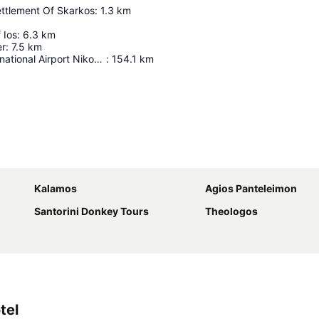
ettlement Of Skarkos
:
1.3
km
 Ios
:
6.3
km
r
:
7.5
km
Heraklion International Airport Nikos Kazantzakis
:
154.1
km
Proširi mapu
Kalamos
Agios Panteleimon
Santorini Donkey Tours
Theologos
tel