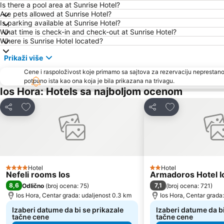
Is there a pool area at Sunrise Hotel?
Are pets allowed at Sunrise Hotel?
Is parking available at Sunrise Hotel?
What time is check-in and check-out at Sunrise Hotel?
Where is Sunrise Hotel located?
Prikaži više
Cene i raspoloživost koje primamo sa sajtova za rezervaciju neprestano
potpuno ista kao ona koja je bila prikazana na trivagu.
Ios Hora: Hotels sa najboljom ocenom
Dodati u favorite
Dodati u favori
Deli
Deli
Hotel
Hotel
4 Zvezdice
2 Zvezdice
Nefeli rooms Ios
Armadoros Hotel I
8,6
7,1
Odlično
(
broj ocena: 75
)
(
broj ocena: 721
)
Ios Hora, Centar grada: udaljenost 0.3 km
Ios Hora, Centar grada
Izaberi datume da bi se prikazale
Izaberi datume da bi
tačne cene
tačne cene