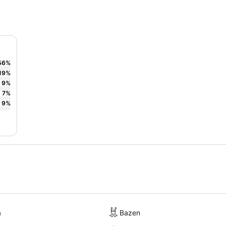
56
%
19
%
9
%
7
%
9
%
a
Bazen