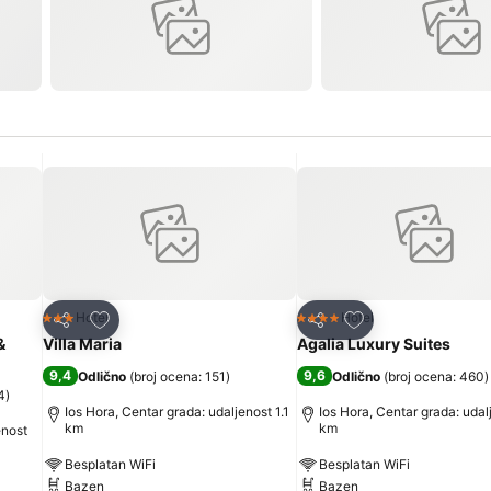
Dodati u favorite
Dodati u favorite
Hotel
Hotel
3 Zvezdice
4 Zvezdice
Deli
Deli
&
Villa Maria
Agalia Luxury Suites
9,4
9,6
Odlično
(
broj ocena: 151
)
Odlično
(
broj ocena: 460
)
4
)
Ios Hora, Centar grada: udaljenost 1.1
Ios Hora, Centar grada: udal
km
km
enost
Besplatan WiFi
Besplatan WiFi
Bazen
Bazen