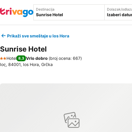
Destinacija
Dolazak/odlaz
Izaberi dat
Prikaži sve smeštaje u Ios Hora
Sunrise Hotel
Hotel
Vrlo dobro
(
broj ocena: 667
)
8,3
2 Zvezdice
Ιος, 84001, Ios Hora, Grčka