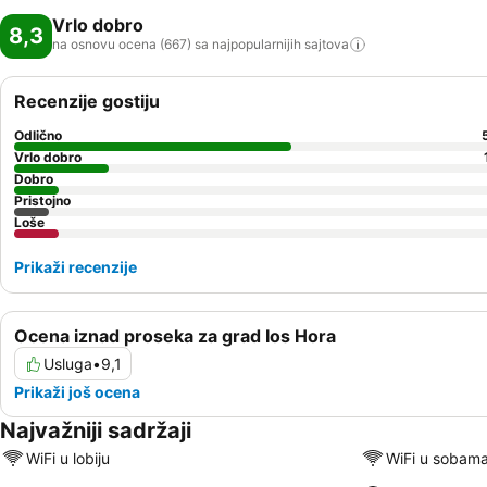
Vrlo dobro
8,3
na osnovu ocena (667) sa najpopularnijih
sajtova
Recenzije gostiju
Odlično
Vrlo dobro
Dobro
Pristojno
Loše
Prikaži recenzije
Ocena iznad proseka za grad Ios Hora
Usluga
•
9,1
Prikaži još ocena
Najvažniji sadržaji
WiFi u lobiju
WiFi u sobam