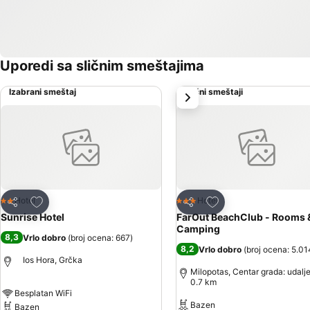
Uporedi sa sličnim smeštajima
Izabrani smeštaj
Slični smeštaji
sledeće
Dodati u favorite
Dodati u favorite
Hotel
Hotel
2 Zvezdice
3 Zvezdice
Deli
Deli
Sunrise Hotel
FarOut BeachClub - Rooms 
Camping
8,3
Vrlo dobro
(
broj ocena: 667
)
8,2
Vrlo dobro
(
broj ocena: 5.01
Ios Hora, Grčka
Milopotas, Centar grada: udalj
0.7 km
Besplatan WiFi
Bazen
Bazen