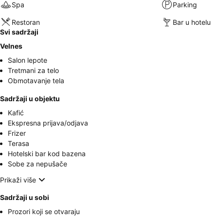
Spa
Parking
Restoran
Bar u hotelu
Svi sadržaji
Velnes
Salon lepote
Tretmani za telo
Obmotavanje tela
Sadržaji u objektu
Kafić
Ekspresna prijava/odjava
Frizer
Terasa
Hotelski bar kod bazena
Sobe za nepušače
Prikaži više
Sadržaji u sobi
Prozori koji se otvaraju