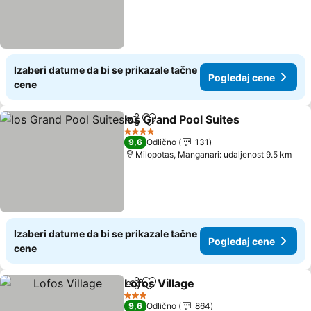
Izaberi datume da bi se prikazale tačne
Pogledaj cene
cene
Ios Grand Pool Suites
Deli
Dodati u favorite
4 Zvezdice
9,6
Odlično
131
Milopotas, Manganari: udaljenost 9.5 km
Izaberi datume da bi se prikazale tačne
Pogledaj cene
cene
Lofos Village
Deli
Dodati u favorite
3 Zvezdice
9,6
Odlično
864