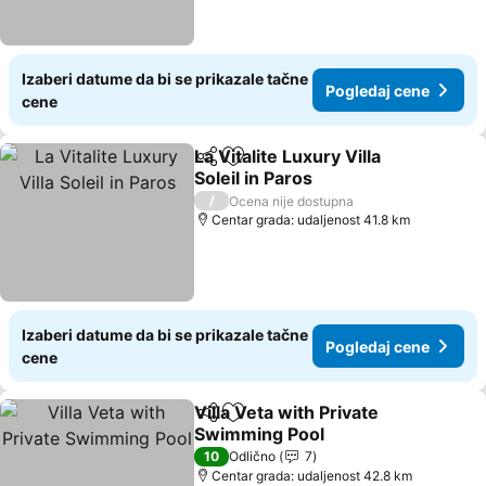
Izaberi datume da bi se prikazale tačne
Pogledaj cene
cene
La Vitalite Luxury Villa
Deli
Dodati u favorite
Soleil in Paros
/
Ocena nije dostupna
Centar grada: udaljenost 41.8 km
Izaberi datume da bi se prikazale tačne
Pogledaj cene
cene
Villa Veta with Private
Deli
Dodati u favorite
Swimming Pool
10
Odlično
7
Centar grada: udaljenost 42.8 km