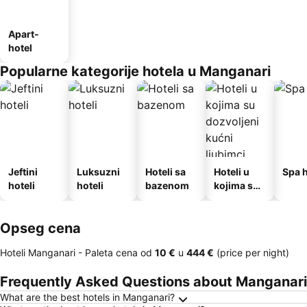
Apart-
hotel
Popularne kategorije hotela u Manganari
Jeftini
Luksuzni
Hoteli sa
Hoteli u
Spa h
hoteli
hoteli
bazenom
kojima su
dozvoljeni
kućni
Opseg cena
ljubimci
Hoteli Manganari -
Paleta cena
od
‎10 €
u
‎444 €
(price per night)
Frequently Asked Questions about Manganari
What are the best hotels in Manganari?