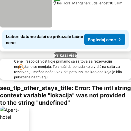
Ios Hora, Manganari: udaljenost 10.5 km
Izaberi datume da bi se prikazale tačne
Pogledaj cene
cene
Prikaži više
Cene i raspoloživost koje primamo sa sajtova za rezervaciju
neprestano se menjaju. To znači da ponuda koju vidiš na sajtu za
rezervaciju možda neće uvek biti potpuno ista kao ona koja je bila
prikazana na trivagu.
seo_tlp_other_stays_title: Error: The intl string
context variable "lokacija" was not provided
to the string "undefined"