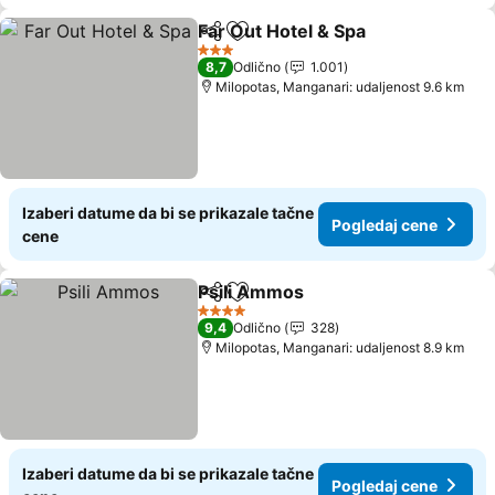
Far Out Hotel & Spa
Deli
Dodati u favorite
3 Zvezdice
8,7
Odlično
1.001
Milopotas, Manganari: udaljenost 9.6 km
Izaberi datume da bi se prikazale tačne
Pogledaj cene
cene
Psili Ammos
Deli
Dodati u favorite
4 Zvezdice
9,4
Odlično
328
Milopotas, Manganari: udaljenost 8.9 km
Izaberi datume da bi se prikazale tačne
Pogledaj cene