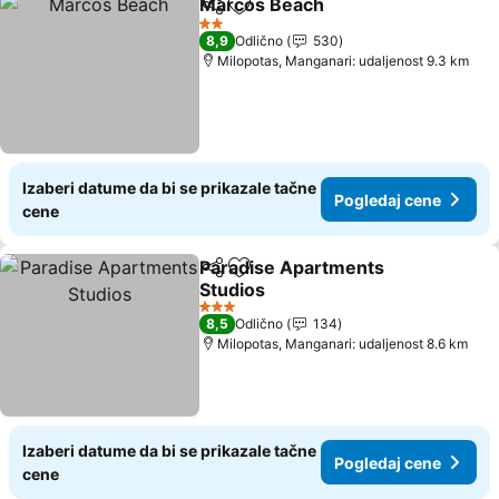
Marcos Beach
Deli
Dodati u favorite
2 Zvezdice
8,9
Odlično
530
Milopotas, Manganari: udaljenost 9.3 km
Izaberi datume da bi se prikazale tačne
Pogledaj cene
cene
Paradise Apartments
Deli
Dodati u favorite
Studios
3 Zvezdice
8,5
Odlično
134
Milopotas, Manganari: udaljenost 8.6 km
Izaberi datume da bi se prikazale tačne
Pogledaj cene
cene