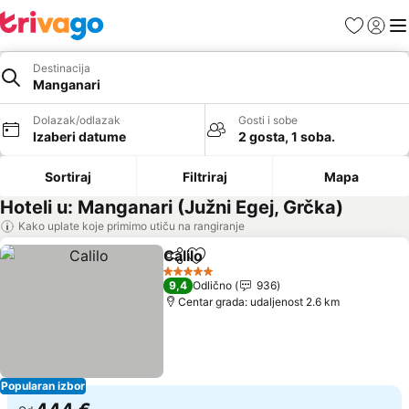
Favoriti
Prijavi
Men
Destinacija
Manganari
Dolazak/odlazak
Gosti i sobe
Izaberi datume
2 gosta, 1 soba.
Sortiraj
Filtriraj
Mapa
Hoteli u: Manganari (Južni Egej, Grčka)
Kako uplate koje primimo utiču na rangiranje
Calilo
Deli
Dodati u favorite
5 Zvezdice
9,4
Odlično
936
Centar grada: udaljenost 2.6 km
Popularan izbor