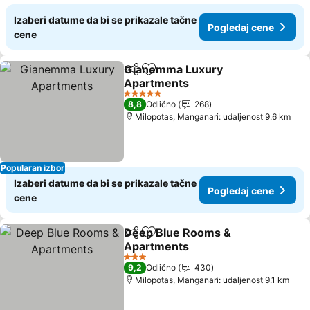
Izaberi datume da bi se prikazale tačne
Pogledaj cene
cene
Gianemma Luxury
Deli
Dodati u favorite
Apartments
5 Zvezdice
8,8
Odlično
268
Milopotas, Manganari: udaljenost 9.6 km
Popularan izbor
Izaberi datume da bi se prikazale tačne
Pogledaj cene
cene
Deep Blue Rooms &
Deli
Dodati u favorite
Apartments
3 Zvezdice
9,2
Odlično
430
Milopotas, Manganari: udaljenost 9.1 km