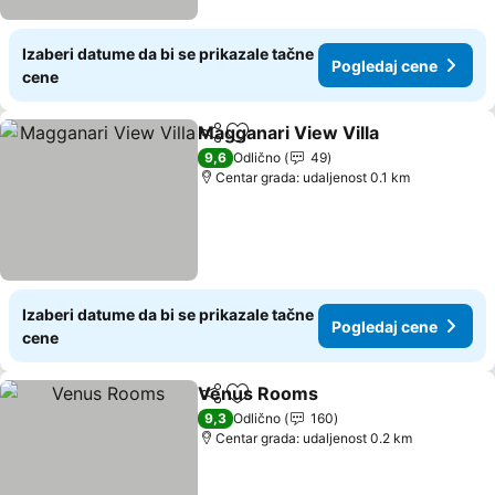
Izaberi datume da bi se prikazale tačne
Pogledaj cene
cene
Magganari View Villa
Deli
Dodati u favorite
9,6
Odlično
49
Centar grada: udaljenost 0.1 km
Izaberi datume da bi se prikazale tačne
Pogledaj cene
cene
Venus Rooms
Deli
Dodati u favorite
9,3
Odlično
160
Centar grada: udaljenost 0.2 km