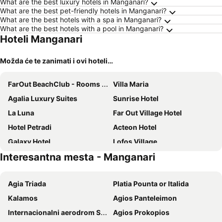
What are the best luxury hotels in Manganari?
What are the best pet-friendly hotels in Manganari?
What are the best hotels with a spa in Manganari?
What are the best hotels with a pool in Manganari?
Hoteli Manganari
Možda će te zanimati i ovi hoteli…
FarOut BeachClub - Rooms & Camping
Villa Maria
Agalia Luxury Suites
Sunrise Hotel
La Luna
Far Out Village Hotel
Hotel Petradi
Acteon Hotel
Galaxy Hotel
Lofos Village
Interesantna mesta - Manganari
Flisvos Hotel
Dimitris Rooms
Relux Ios Hotel
Ios Plage
Agia Triada
Platia Pounta or Italida
Aphrodite Hotel & Apartments
Armadoros Hotel Ios Backpackers
Kalamos
Agios Panteleimon
Pension Irini-Vicky
Mare Monte
Internacionalni aerodrom Santorini
Agios Prokopios
Eden Ios Rooms
Elpis Rooms