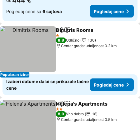
444 €
Od
Pogledaj cene sa
6 sajtova
Pogledaj cene
Dimitris Rooms
Deli
Dodati u favorite
1 Zvezdice
8,8
Odlično
130
Centar grada: udaljenost 0.2 km
Popularan izbor
Izaberi datume da bi se prikazale tačne
Pogledaj cene
cene
Helena's Apartments
Deli
Dodati u favorite
2 Zvezdice
8,0
Vrlo dobro
18
Centar grada: udaljenost 0.5 km