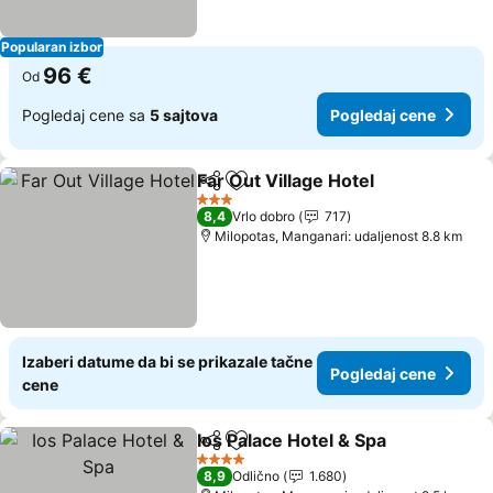
Popularan izbor
96 €
Od
Pogledaj cene sa
5 sajtova
Pogledaj cene
Far Out Village Hotel
Deli
Dodati u favorite
3 Zvezdice
8,4
Vrlo dobro
717
Milopotas, Manganari: udaljenost 8.8 km
Izaberi datume da bi se prikazale tačne
Pogledaj cene
cene
Ios Palace Hotel & Spa
Deli
Dodati u favorite
4 Zvezdice
8,9
Odlično
1.680