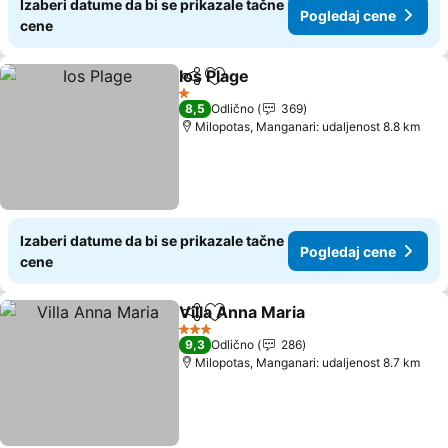
Izaberi datume da bi se prikazale tačne
Pogledaj cene
cene
Ios Plage
Deli
Dodati u favorite
1 Zvezdice
8,5
Odlično
369
Milopotas, Manganari: udaljenost 8.8 km
Izaberi datume da bi se prikazale tačne
Pogledaj cene
cene
Villa Anna Maria
Deli
Dodati u favorite
3 Zvezdice
9,3
Odlično
286
Milopotas, Manganari: udaljenost 8.7 km