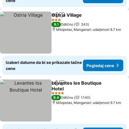
cene
Ostria Village
Deli
Dodati u favorite
3 Zvezdice
9,1
Odlično
343
Milopotas, Manganari: udaljenost 8.7 km
Izaberi datume da bi se prikazale tačne
Pogledaj cene
cene
Levantes Ios Boutique
Deli
Dodati u favorite
Hotel
4 Zvezdice
9,4
Odlično
1.140
Milopotas, Manganari: udaljenost 9.7 km