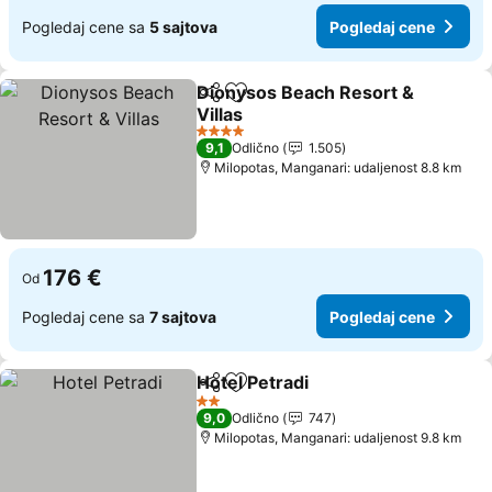
Pogledaj cene sa
5 sajtova
Pogledaj cene
Dionysos Beach Resort &
Deli
Dodati u favorite
Villas
4 Zvezdice
9,1
Odlično
1.505
Milopotas, Manganari: udaljenost 8.8 km
176 €
Od
Pogledaj cene sa
7 sajtova
Pogledaj cene
Hotel Petradi
Deli
Dodati u favorite
2 Zvezdice
9,0
Odlično
747
Milopotas, Manganari: udaljenost 9.8 km