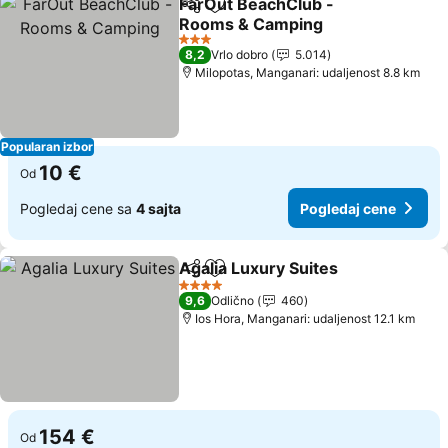
FarOut BeachClub -
Deli
Dodati u favorite
Rooms & Camping
3 Zvezdice
8,2
Vrlo dobro
5.014
Milopotas, Manganari: udaljenost 8.8 km
Popularan izbor
10 €
Od
Pogledaj cene sa
4 sajta
Pogledaj cene
Agalia Luxury Suites
Deli
Dodati u favorite
4 Zvezdice
9,6
Odlično
460
Ios Hora, Manganari: udaljenost 12.1 km
154 €
Od