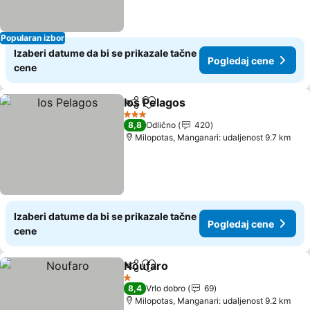
Popularan izbor
Izaberi datume da bi se prikazale tačne
Pogledaj cene
cene
Ios Pelagos
Deli
Dodati u favorite
3 Zvezdice
8,8
Odlično
420
Milopotas, Manganari: udaljenost 9.7 km
Izaberi datume da bi se prikazale tačne
Pogledaj cene
cene
Noufaro
Deli
Dodati u favorite
1 Zvezdice
8,4
Vrlo dobro
69
Milopotas, Manganari: udaljenost 9.2 km