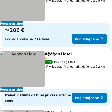
Milopotas, Manganari: udaljenost 9.5 km
Popularan izbor
206 €
Od
Pogledaj cene sa
7 sajtova
Pogledaj cene
Aegeon Hotel
Deli
Dodati u favorite
1 Zvezdice
9,1
Odlično
824
Milopotas, Manganari: udaljenost 9.2 km
Popularan izbor
Izaberi datume da bi se prikazale tačne
Pogledaj cene
cene