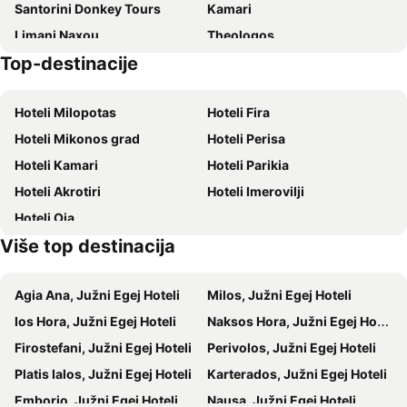
Santorini Donkey Tours
Kamari
Skala Sunset Hotel and spa
Markos Village Pension
Limani Naxou
Theologos
Nefeli rooms Ios
Dionysos Beach Resort & Villas
Top-destinacije
Maganari
Trypiti - Manganari Beach
Aegeon Hotel
Noufaro
Mylopotas Beach
Traditional Settlement of Ios
Hotel Delfini
Ios Palace Hotel & Spa
Hoteli Milopotas
Hoteli Fira
Aghia Theodoti
Gyalos
Levantes Ios Boutique Hotel
Hotel Lofos - The Hill
Hoteli Mikonos grad
Hoteli Perisa
Koumpara
Maltas
Parthenon
Hotel Kolitsani View
Hoteli Kamari
Hoteli Parikia
Glyfada
Santorineika
Hotel George & Irene
Ios Resort
Hoteli Akrotiri
Hoteli Imerovilji
Agrilia
Traditional settlement of Megalochori
Mediterraneo
Princess Sissy
Hoteli Oia
Agii Anargyri
Antiparos Cave
Rita's Place Hotel
Avra Pension
Više top destinacija
Kokkini Paralia - Red Beach
Yialos Ios Hotel
Brothers Hotel
Agia Ana, Južni Egej Hoteli
Milos, Južni Egej Hoteli
Ios Hora, Južni Egej Hoteli
Naksos Hora, Južni Egej Hoteli
Firostefani, Južni Egej Hoteli
Perivolos, Južni Egej Hoteli
Platis Ialos, Južni Egej Hoteli
Karterados, Južni Egej Hoteli
Emborio, Južni Egej Hoteli
Nausa, Južni Egej Hoteli