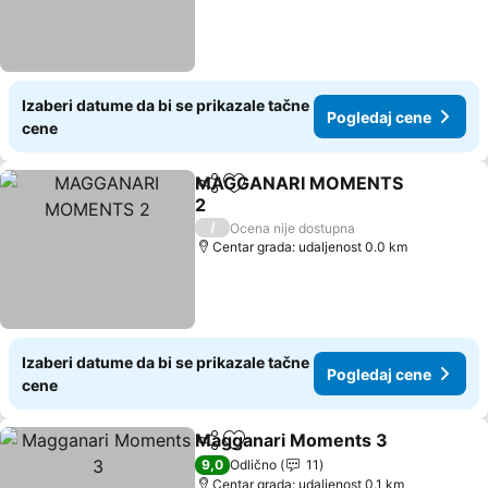
Izaberi datume da bi se prikazale tačne
Pogledaj cene
cene
MAGGANARI MOMENTS
Deli
Dodati u favorite
2
/
Ocena nije dostupna
Centar grada: udaljenost 0.0 km
Izaberi datume da bi se prikazale tačne
Pogledaj cene
cene
Magganari Moments 3
Deli
Dodati u favorite
9,0
Odlično
11
Centar grada: udaljenost 0.1 km