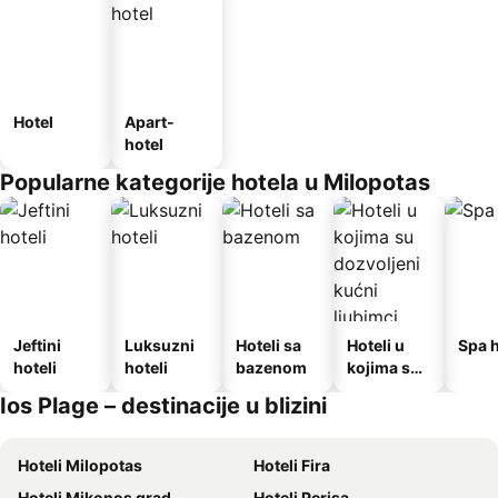
Hotel
Apart-
hotel
Popularne kategorije hotela u Milopotas
Jeftini
Luksuzni
Hoteli sa
Hoteli u
Spa h
hoteli
hoteli
bazenom
kojima su
dozvoljeni
Ios Plage – destinacije u blizini
kućni
ljubimci
Hoteli Milopotas
Hoteli Fira
Hoteli Mikonos grad
Hoteli Perisa