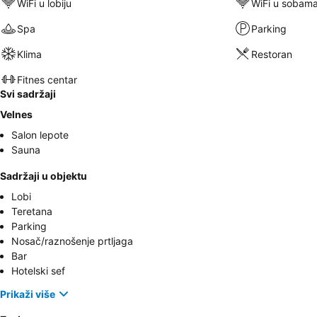
WiFi u lobiju
WiFi u sobam
Spa
Parking
Klima
Restoran
Fitnes centar
Svi sadržaji
Velnes
Salon lepote
Sauna
Sadržaji u objektu
Lobi
Teretana
Parking
Nosač/raznošenje prtljaga
Bar
Hotelski sef
Prikaži više