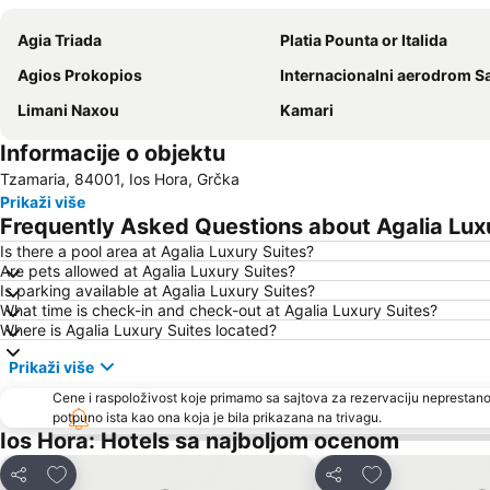
Agia Triada
Platia Pounta or Italida
Agios Prokopios
Internacionalni aerodrom Santor
Limani Naxou
Kamari
Informacije o objektu
Tzamaria, 84001, Ios Hora, Grčka
Prikaži više
Frequently Asked Questions about Agalia Lux
Is there a pool area at Agalia Luxury Suites?
Are pets allowed at Agalia Luxury Suites?
Is parking available at Agalia Luxury Suites?
What time is check-in and check-out at Agalia Luxury Suites?
Where is Agalia Luxury Suites located?
Prikaži više
Cene i raspoloživost koje primamo sa sajtova za rezervaciju neprestano
potpuno ista kao ona koja je bila prikazana na trivagu.
Ios Hora: Hotels sa najboljom ocenom
Dodati u favorite
Dodati u favori
Deli
Deli