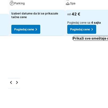
Parking
Spa
Pogledaj cene
Pogledaj cene
Izaberi datume da bi se prikazale
42 €
od
tačne cene
Pogledaj cene sa
4 sajta
Pogledaj cene
Pogledaj cene
Prikaži sve smeštaje 