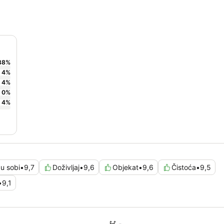
88
%
4
%
4
%
0
%
4
%
u sobi
•
9,7
Doživljaj
•
9,6
Objekat
•
9,6
Čistoća
•
9,5
•
9,1