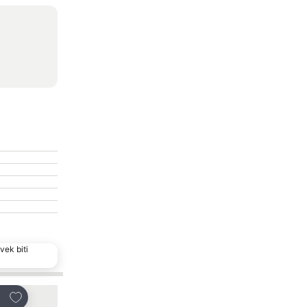
vek biti
Dodati u favorite
Dodati u favorite
i
Deli