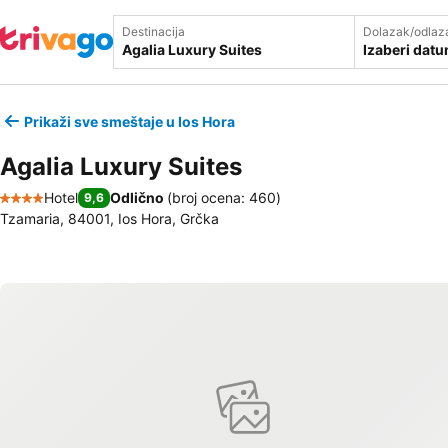
Destinacija
Dolazak/odlaz
Izaberi dat
Prikaži sve smeštaje u Ios Hora
Agalia Luxury Suites
Hotel
Odlično
(
broj ocena: 460
)
9,6
4 Zvezdice
Tzamaria, 84001, Ios Hora, Grčka