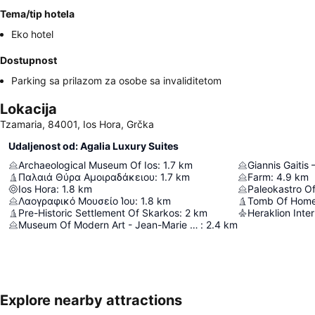
Tema/tip hotela
Eko hotel
Dostupnost
Parking sa prilazom za osobe sa invaliditetom
Lokacija
Tzamaria, 84001, Ios Hora, Grčka
Udaljenost od: Agalia Luxury Suites
Archaeological Museum Of Ios
:
1.7
km
Παλαιά Θύρα Αμοιραδάκειου
:
1.7
km
Farm
:
4.9
km
Ios Hora
:
1.8
km
Paleokastro Of
Λαογραφικό Μουσείο Ίου
:
1.8
km
Tomb Of Home
Pre-Historic Settlement Of Skarkos
:
2
km
Museum Of Modern Art - Jean-Marie Drot
:
2.4
km
Explore nearby attractions