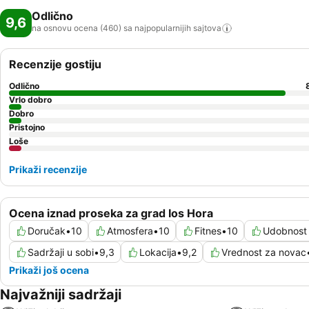
Odlično
9,6
na osnovu ocena (460) sa najpopularnijih
sajtova
Recenzije gostiju
Odlično
Vrlo dobro
Dobro
Pristojno
Loše
Prikaži recenzije
Ocena iznad proseka za grad Ios Hora
Doručak
•
10
Atmosfera
•
10
Fitnes
•
10
Udobnost 
Sadržaji u sobi
•
9,3
Lokacija
•
9,2
Vrednost za novac
Prikaži još ocena
Najvažniji sadržaji