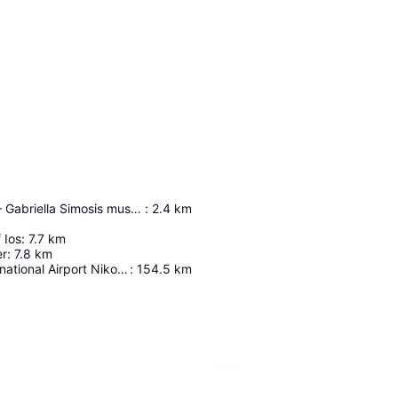
Giannis Gaitis – Gabriella Simosis museum
:
2.4
km
 Ios
:
7.7
km
r
:
7.8
km
Heraklion International Airport Nikos Kazantzakis
:
154.5
km
Proširi mapu