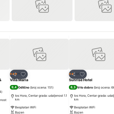
Dodati u favorite
Dodati u favorite
Hotel
Hotel
3 Zvezdice
2 Zvezdice
Deli
Deli
&
Villa Maria
Sunrise Hotel
9,4
8,3
Odlično
(
broj ocena: 151
)
Vrlo dobro
(
broj ocena: 6
4
)
Ios Hora, Centar grada: udaljenost 1.1
Ios Hora, Centar grada: udal
km
km
enost
Besplatan WiFi
Besplatan WiFi
Bazen
Bazen