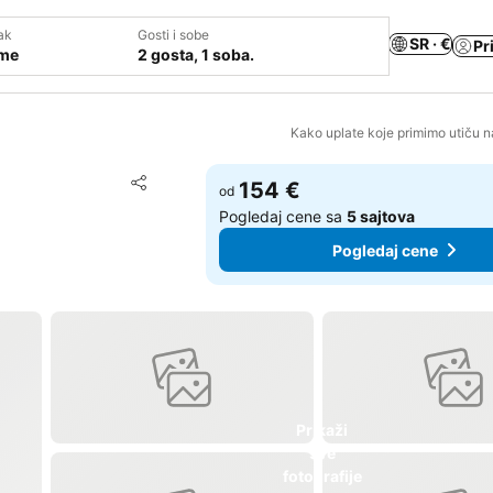
ak
Gosti i sobe
SR · €
Pr
ume
2 gosta, 1 soba.
Kako uplate koje primimo utiču n
Dodati u favorite
154 €
od
Deli
Pogledaj cene sa
5 sajtova
Pogledaj cene