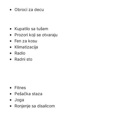
Obroci za decu
Kupatilo sa tušem
Prozori koji se otvaraju
Fen za kosu
Klimatizacija
Radio
Radni sto
Fitnes
Pešačka staza
Joga
Ronjenje sa disalicom