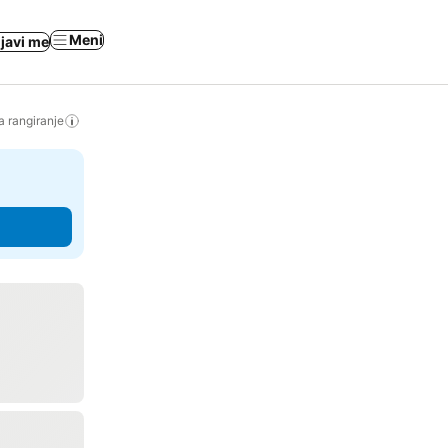
Meni
ijavi me
a rangiranje