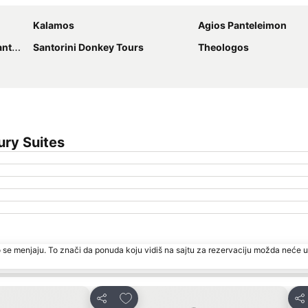
Kalamos
Agios Panteleimon
ini
Santorini Donkey Tours
Theologos
ury Suites
 se menjaju. To znači da ponuda koju vidiš na sajtu za rezervaciju možda neće u
te
Dodati u favorite
Deli
Del