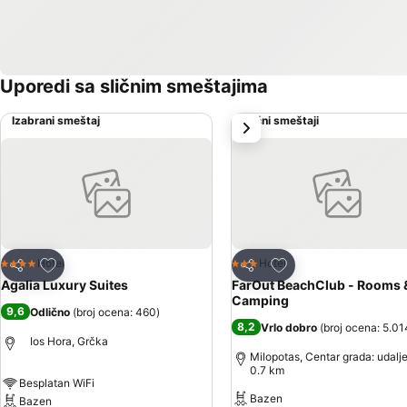
Uporedi sa sličnim smeštajima
Izabrani smeštaj
Slični smeštaji
sledeće
Dodati u favorite
Dodati u favorite
Hotel
Hotel
4 Zvezdice
3 Zvezdice
Deli
Deli
Agalia Luxury Suites
FarOut BeachClub - Rooms 
Camping
9,6
Odlično
(
broj ocena: 460
)
8,2
Vrlo dobro
(
broj ocena: 5.01
Ios Hora, Grčka
Milopotas, Centar grada: udalj
0.7 km
Besplatan WiFi
Bazen
Bazen