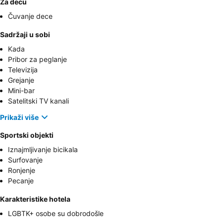
Za decu
Čuvanje dece
Sadržaji u sobi
Kada
Pribor za peglanje
Televizija
Grejanje
Mini-bar
Satelitski TV kanali
Prikaži više
Sportski objekti
Iznajmljivanje bicikala
Surfovanje
Ronjenje
Pecanje
Karakteristike hotela
LGBTK+ osobe su dobrodošle