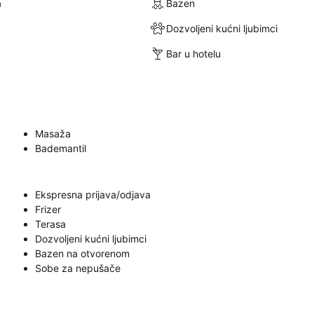
a
Bazen
Dozvoljeni kućni ljubimci
Bar u hotelu
Masaža
Bademantil
Ekspresna prijava/odjava
Frizer
Terasa
Dozvoljeni kućni ljubimci
Bazen na otvorenom
Sobe za nepušače