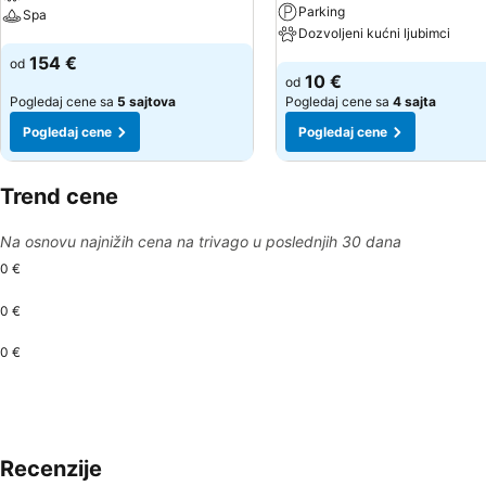
Parking
Spa
Dozvoljeni kućni ljubimci
Pogledaj cene
154 €
od
Pogledaj cene
10 €
od
Pogledaj cene sa
5 sajtova
Pogledaj cene sa
4 sajta
Pogledaj cene
Pogledaj cene
Trend cene
Na osnovu najnižih cena na trivago u poslednjih 30 dana
0 €
0 €
0 €
Recenzije