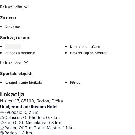
Prikaži više
Za decu
Krevetac
Sadržaji u sobi
Kupatilo sa tušem
Pribor za peglanje
Prozori koji se otvaraju
Prikaži više
Sportski objekti
Iznajmljivanje bicikala
Fitnes
Lokacija
Nisirou 17, 85100, Rodos, Grčka
Udaljenost od: Ibiscus Hotel
Ενυδρείο
:
0.2
km
Colossus Of Rhodes
:
0.7
km
Fort Of St. Nicholaos
:
0.8
km
Palace Of The Grand Master
:
1.1
km
Rodos
:
1.3
km