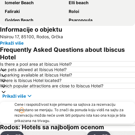
Icmeler Beach
Elli beach
Faliraki
Roloi
Golden Beach
Psaropoula
Informacije o objektu
Kon Tiki
«The Blue Orange Band» live Friday's
Nisirou 17, 85100, Rodos, Grčka
Cactus
Rhodes International Airport
Prikaži više
Afandou
Turunc Public Beach
Frequently Asked Questions about Ibiscus
Icmeler II Public Beach
29. 25th March – Greece independence day
Hotel
26. 28th October - NO anniversary
Akvarijum u Rodosu
Is there a pool area at Ibiscus Hotel?
Are pets allowed at Ibiscus Hotel?
Aqua Dream Water Park
Sogutkoy
Is parking available at Ibiscus Hotel?
Where is Ibiscus Hotel located?
Which popular attractions are close to Ibiscus Hotel?
Prikaži više
Cene i raspoloživost koje primamo sa sajtova za rezervaciju
neprestano se menjaju. To znači da ponuda koju vidiš na sajtu za
rezervaciju možda neće uvek biti potpuno ista kao ona koja je bila
prikazana na trivagu.
Rodos: Hotels sa najboljom ocenom