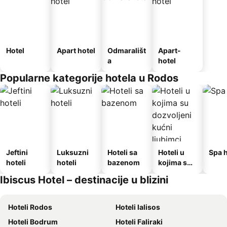
Hotel
Apart hotel
Odmarališt
Apart-
a
hotel
Popularne kategorije hotela u Rodos
Jeftini
Luksuzni
Hoteli sa
Hoteli u
Spa h
hoteli
hoteli
bazenom
kojima su
dozvoljeni
Ibiscus Hotel – destinacije u blizini
kućni
ljubimci
Hoteli Rodos
Hoteli Ialisos
Hoteli Bodrum
Hoteli Faliraki