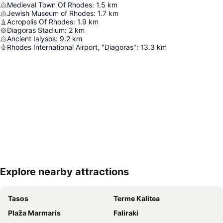
Medieval Town Of Rhodes
:
1.5
km
Jewish Museum of Rhodes
:
1.7
km
Acropolis Of Rhodes
:
1.9
km
Diagoras Stadium
:
2
km
Ancient Ialysos
:
9.2
km
Rhodes International Airport, "Diagoras"
:
13.3
km
Explore nearby attractions
Proširi mapu
Tasos
Terme Kalitea
Plaža Marmaris
Faliraki