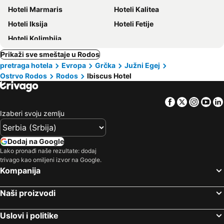
Hoteli Marmaris
Hoteli Kalitea
Hoteli Iksija
Hoteli Fetije
Hoteli Kolimbija
Prikaži sve smeštaje u Rodos
pretraga hotela
Evropa
Grčka
Južni Egej
Ostrvo Rodos
Rodos
Ibiscus Hotel
Facebook
Twitter
Insta
Yo
Izaberi svoju zemlju
Dodaj na Google
Lako pronađi naše rezultate: dodaj
trivago kao omiljeni izvor na Google.
Kompanija
Naši proizvodi
Uslovi i politike