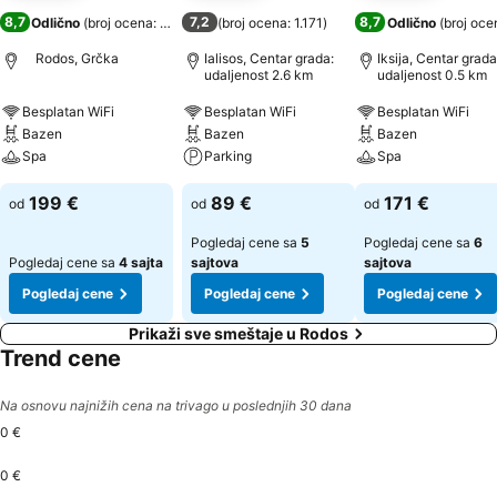
8,7
7,2
8,7
Odlično
(
broj ocena: 4.636
)
(
broj ocena: 1.171
)
Odlično
(
broj oce
Rodos, Grčka
Ialisos, Centar grada:
Iksija, Centar grada
udaljenost 2.6 km
udaljenost 0.5 km
Besplatan WiFi
Besplatan WiFi
Besplatan WiFi
Bazen
Bazen
Bazen
Spa
Parking
Spa
199 €
89 €
171 €
od
od
od
Pogledaj cene sa
5
Pogledaj cene sa
6
Pogledaj cene sa
4 sajta
sajtova
sajtova
Pogledaj cene
Pogledaj cene
Pogledaj cene
Prikaži sve smeštaje u Rodos
Trend cene
Na osnovu najnižih cena na trivago u poslednjih 30 dana
0 €
0 €