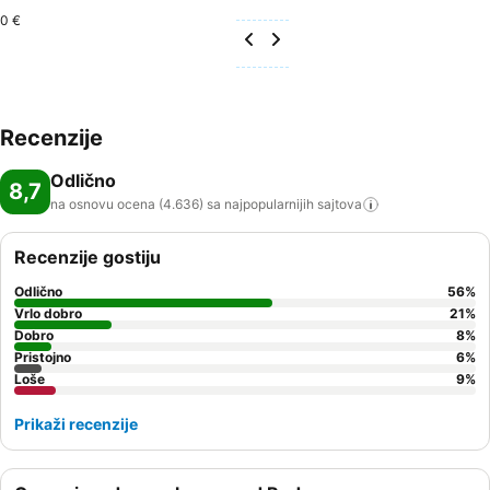
0 €
Recenzije
Odlično
8,7
na osnovu ocena (4.636) sa najpopularnijih
sajtova
Recenzije gostiju
Odlično
56
%
Vrlo dobro
21
%
Dobro
8
%
Pristojno
6
%
Loše
9
%
Prikaži recenzije