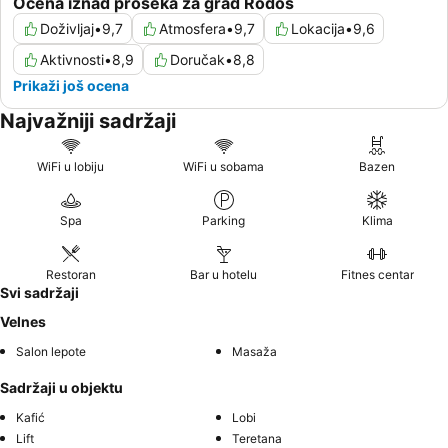
Ocena iznad proseka za grad Rodos
Doživljaj
•
9,7
Atmosfera
•
9,7
Lokacija
•
9,6
Aktivnosti
•
8,9
Doručak
•
8,8
Prikaži još ocena
Najvažniji sadržaji
WiFi u lobiju
WiFi u sobama
Bazen
Spa
Parking
Klima
Restoran
Bar u hotelu
Fitnes centar
Svi sadržaji
Velnes
Salon lepote
Masaža
Sadržaji u objektu
Kafić
Lobi
Lift
Teretana