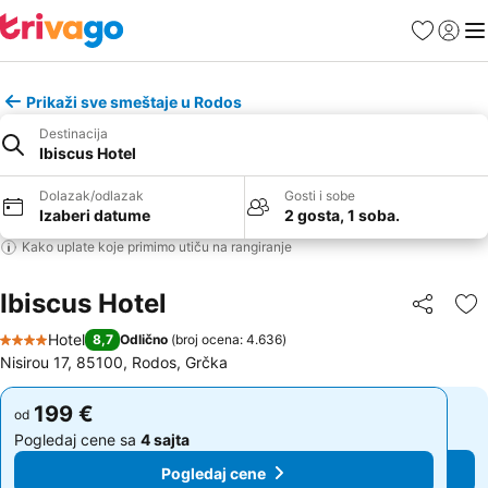
Favoriti
Prijavi
Men
Prikaži sve smeštaje u Rodos
Destinacija
Ibiscus Hotel
Dolazak/odlazak
Gosti i sobe
Izaberi datume
2 gosta, 1 soba.
Kako uplate koje primimo utiču na rangiranje
Ibiscus Hotel
Deli
Do
Hotel
8,7
Odlično
(
broj ocena: 4.636
)
4 Zvezdice
Nisirou 17, 85100, Rodos, Grčka
199 €
199 €
od
od
Pogledaj cene sa
4 sajta
Pogledaj cene sa
4 sajta
Pogledaj cene
Pogledaj cene