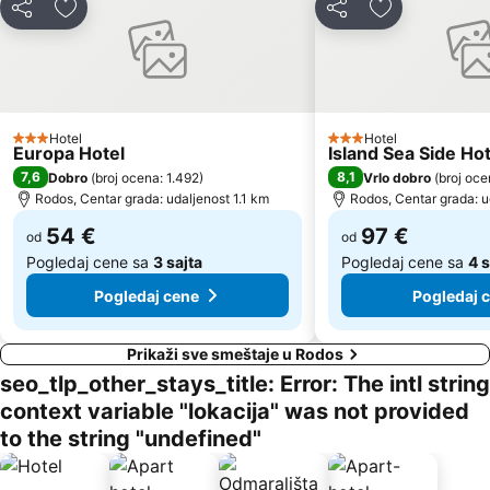
Deli
Dodati u favorite
Deli
Dodati u favo
Hotel
Hotel
3 Zvezdice
3 Zvezdice
Europa Hotel
Island Sea Side Hot
7,6
8,1
Dobro
(
broj ocena: 1.492
)
Vrlo dobro
(
broj oce
Rodos, Centar grada: udaljenost 1.1 km
Rodos, Centar grada: u
54 €
97 €
od
od
Pogledaj cene sa
3 sajta
Pogledaj cene sa
4 s
Pogledaj cene
Pogledaj 
Prikaži sve smeštaje u Rodos
seo_tlp_other_stays_title: Error: The intl string
context variable "lokacija" was not provided
to the string "undefined"