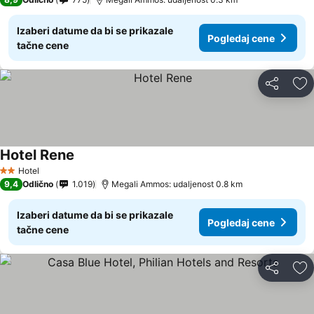
Izaberi datume da bi se prikazale
Pogledaj cene
tačne cene
Deli
Do
Hotel Rene
Hotel
2 Zvezdice
9,4
Odlično
1.019
Megali Ammos: udaljenost 0.8 km
Izaberi datume da bi se prikazale
Pogledaj cene
tačne cene
Deli
Do