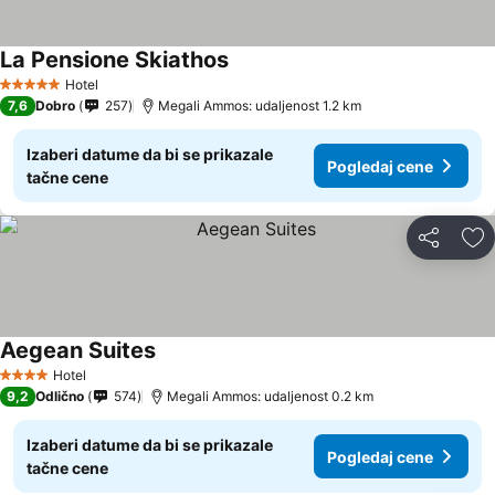
La Pensione Skiathos
Hotel
5 Zvezdice
7,6
Dobro
257
Megali Ammos: udaljenost 1.2 km
Izaberi datume da bi se prikazale
Pogledaj cene
tačne cene
Deli
Do
Aegean Suites
Hotel
4 Zvezdice
9,2
Odlično
574
Megali Ammos: udaljenost 0.2 km
Izaberi datume da bi se prikazale
Pogledaj cene
tačne cene