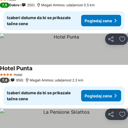
2 Zvezdice
7,5
Dobro
250
Megali Ammos: udaljenost 0.5 km
Izaberi datume da bi se prikazale
Pogledaj cene
tačne cene
Deli
Do
Hotel Punta
Hotel
4 Zvezdice
7,4
956
Megali Ammos: udaljenost 2.3 km
Izaberi datume da bi se prikazale
Pogledaj cene
tačne cene
Deli
Do