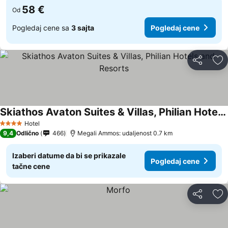
58 €
Od
Pogledaj cene sa
3 sajta
Pogledaj cene
Deli
Do
Skiathos Avaton Suites & Villas, Philian Hotels and Resorts
Hotel
4 Zvezdice
9,4
Odlično
466
Megali Ammos: udaljenost 0.7 km
Izaberi datume da bi se prikazale
Pogledaj cene
tačne cene
Deli
Do