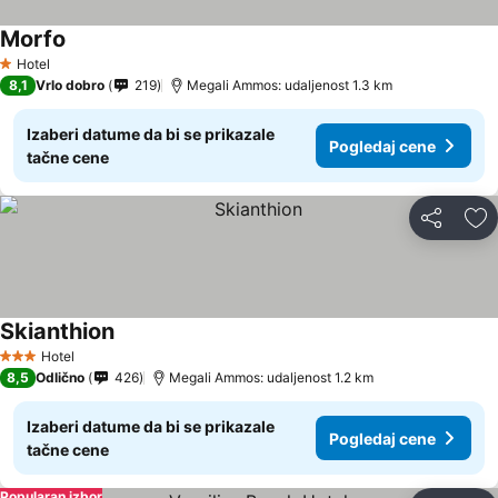
Morfo
Hotel
1 Zvezdice
8,1
Vrlo dobro
219
Megali Ammos: udaljenost 1.3 km
Izaberi datume da bi se prikazale
Pogledaj cene
tačne cene
Deli
Do
Skianthion
Hotel
3 Zvezdice
8,5
Odlično
426
Megali Ammos: udaljenost 1.2 km
Izaberi datume da bi se prikazale
Pogledaj cene
tačne cene
Popularan izbor