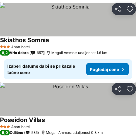
Deli
Do
Skiathos Somnia
Apart hotel
3 Zvezdice
8,2
Vrlo dobro
657
Megali Ammos: udaljenost 1.6 km
Izaberi datume da bi se prikazale
Pogledaj cene
tačne cene
Deli
Do
Poseidon Villas
Apart hotel
3 Zvezdice
9,0
Odlično
586
Megali Ammos: udaljenost 0.8 km