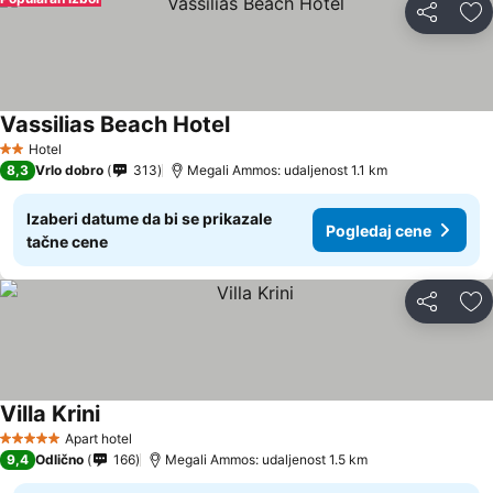
Deli
Do
Vassilias Beach Hotel
Hotel
2 Zvezdice
8,3
Vrlo dobro
313
Megali Ammos: udaljenost 1.1 km
Izaberi datume da bi se prikazale
Pogledaj cene
tačne cene
Deli
Do
Villa Krini
Apart hotel
5 Zvezdice
9,4
Odlično
166
Megali Ammos: udaljenost 1.5 km