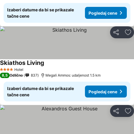
Izaberi datume da bi se prikazale
Pogledaj cene
tačne cene
Deli
Do
Skiathos Living
Hotel
4 Zvezdice
8,5
Odlično
837
Megali Ammos: udaljenost 1.5 km
Izaberi datume da bi se prikazale
Pogledaj cene
tačne cene
Deli
Do