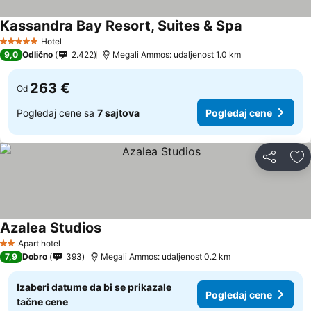
Kassandra Bay Resort, Suites & Spa
Hotel
5 Zvezdice
9,0
Odlično
2.422
Megali Ammos: udaljenost 1.0 km
263 €
Od
Pogledaj cene sa
7 sajtova
Pogledaj cene
Deli
Do
Azalea Studios
Apart hotel
2 Zvezdice
7,9
Dobro
393
Megali Ammos: udaljenost 0.2 km
Izaberi datume da bi se prikazale
Pogledaj cene
tačne cene