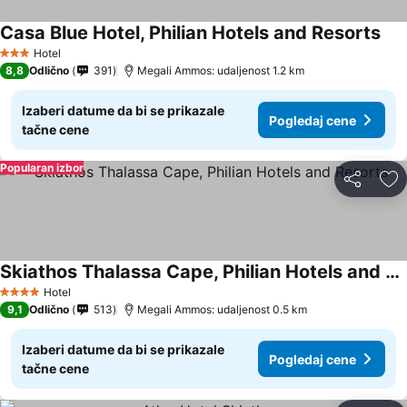
Casa Blue Hotel, Philian Hotels and Resorts
Hotel
3 Zvezdice
8,8
Odlično
391
Megali Ammos: udaljenost 1.2 km
Izaberi datume da bi se prikazale
Pogledaj cene
tačne cene
Popularan izbor
Deli
Do
Skiathos Thalassa Cape, Philian Hotels and Resorts
Hotel
4 Zvezdice
9,1
Odlično
513
Megali Ammos: udaljenost 0.5 km
Izaberi datume da bi se prikazale
Pogledaj cene
tačne cene