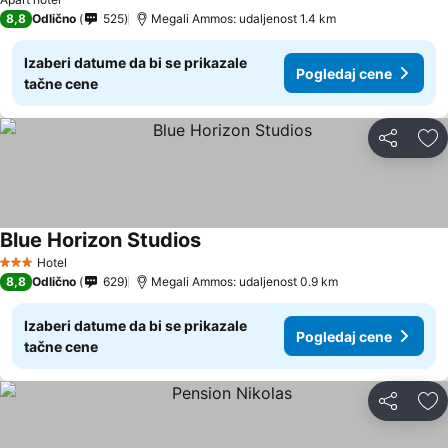
8,8
Odlično
525
Megali Ammos: udaljenost 1.4 km
Izaberi datume da bi se prikazale
Pogledaj cene
tačne cene
Deli
Do
Blue Horizon Studios
Hotel
3 Zvezdice
8,8
Odlično
629
Megali Ammos: udaljenost 0.9 km
Izaberi datume da bi se prikazale
Pogledaj cene
tačne cene
Deli
Do