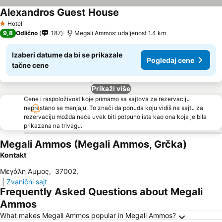
Alexandros Guest House
Hotel
1 Zvezdice
9,8
Odlično
187
Megali Ammos: udaljenost 1.4 km
Izaberi datume da bi se prikazale
Pogledaj cene
tačne cene
Prikaži više
Cene i raspoloživost koje primamo sa sajtova za rezervaciju
neprestano se menjaju. To znači da ponuda koju vidiš na sajtu za
rezervaciju možda neće uvek biti potpuno ista kao ona koja je bila
prikazana na trivagu.
Megali Ammos (Megali Ammos, Grčka)
Kontakt
Μεγάλη Άμμος
,
37002
,
|
Zvanični sajt
Frequently Asked Questions about Megali
Ammos
What makes Megali Ammos popular in Megali Ammos?