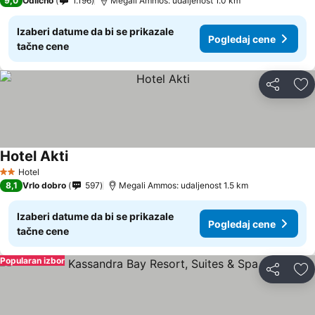
9,0
Odlično
1.196
Megali Ammos: udaljenost 1.0 km
Izaberi datume da bi se prikazale
Pogledaj cene
tačne cene
Deli
Do
Hotel Akti
Hotel
2 Zvezdice
8,1
Vrlo dobro
597
Megali Ammos: udaljenost 1.5 km
Izaberi datume da bi se prikazale
Pogledaj cene
tačne cene
Popularan izbor
Deli
Do