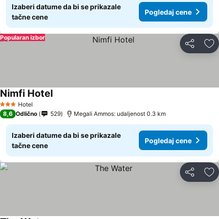
Izaberi datume da bi se prikazale
Pogledaj cene
tačne cene
Popularan izbor
Deli
Do
Nimfi Hotel
Hotel
3 Zvezdice
8,6
Odlično
529
Megali Ammos: udaljenost 0.3 km
Izaberi datume da bi se prikazale
Pogledaj cene
tačne cene
Deli
Do