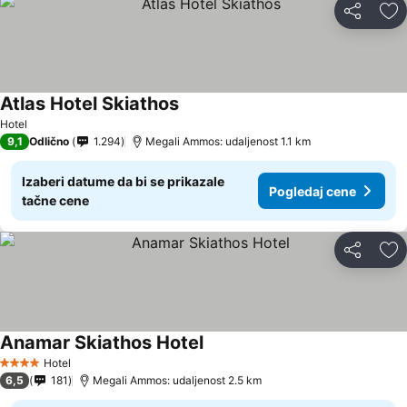
Deli
Do
Atlas Hotel Skiathos
Hotel
9,1
Odlično
1.294
Megali Ammos: udaljenost 1.1 km
Izaberi datume da bi se prikazale
Pogledaj cene
tačne cene
Deli
Do
Anamar Skiathos Hotel
Hotel
4 Zvezdice
6,5
181
Megali Ammos: udaljenost 2.5 km