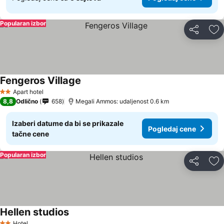
Popularan izbor
Deli
Do
Fengeros Village
Apart hotel
2 Zvezdice
8,8
Odlično
658
Megali Ammos: udaljenost 0.6 km
Izaberi datume da bi se prikazale
Pogledaj cene
tačne cene
Popularan izbor
Deli
Do
Hellen studios
Hotel