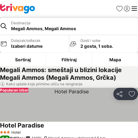
Favoriti
Prijavi
Men
Destinacija
Megali Ammos, Megali Ammos
Dolazak/odlazak
Gosti i sobe
Izaberi datume
2 gosta, 1 soba.
Sortiraj
Filtriraj
Mapa
Megali Ammos: smeštaji u blizini lokacije
Megali Ammos (Megali Ammos, Grčka)
Kako uplate koje primimo utiču na rangiranje
Popularan izbor
Deli
Do
Hotel Paradise
Hotel
3 Zvezdice