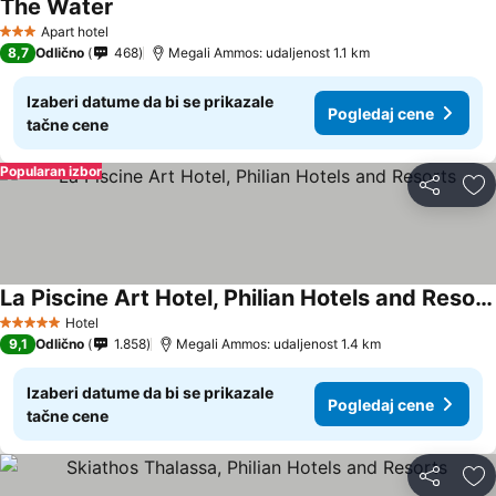
The Water
Apart hotel
3 Zvezdice
8,7
Odlično
468
Megali Ammos: udaljenost 1.1 km
Izaberi datume da bi se prikazale
Pogledaj cene
tačne cene
Popularan izbor
Deli
Do
La Piscine Art Hotel, Philian Hotels and Resorts
Hotel
5 Zvezdice
9,1
Odlično
1.858
Megali Ammos: udaljenost 1.4 km
Izaberi datume da bi se prikazale
Pogledaj cene
tačne cene
Deli
Do