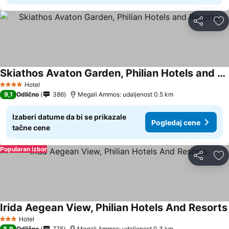
Deli
Do
Skiathos Avaton Garden, Philian Hotels and Resorts
Hotel
4 Zvezdice
9,1
Odlično
386
Megali Ammos: udaljenost 0.5 km
Izaberi datume da bi se prikazale
Pogledaj cene
tačne cene
Popularan izbor
Deli
Do
Irida Aegean View, Philian Hotels And Resorts
Hotel
3 Zvezdice
8,9
Odlično
775
Megali Ammos: udaljenost 0.3 km