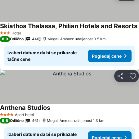
Skiathos Thalassa, Philian Hotels and Resorts
Hotel
3 Zvezdice
8,9
Odlično
446
Megali Ammos: udaljenost 0.5 km
Izaberi datume da bi se prikazale
Pogledaj cene
tačne cene
Deli
Do
Anthena Studios
Apart hotel
4 Zvezdice
9,6
Odlično
461
Megali Ammos: udaljenost 1.3 km
Izaberi datume da bi se prikazale
Pogledaj cene