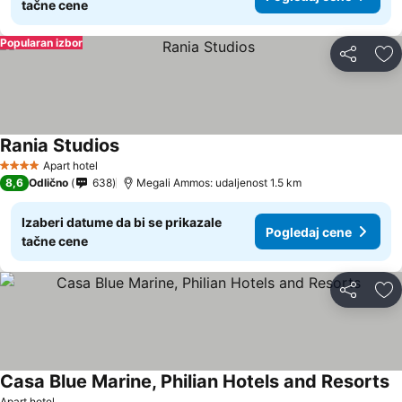
tačne cene
Popularan izbor
Deli
Do
Rania Studios
Apart hotel
4 Zvezdice
8,6
Odlično
638
Megali Ammos: udaljenost 1.5 km
Izaberi datume da bi se prikazale
Pogledaj cene
tačne cene
Deli
Do
Casa Blue Marine, Philian Hotels and Resorts
Apart hotel