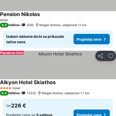
Pension Nikolas
Hotel
9,0
Odlično
209
Megali Ammos: udaljenost 1.1 km
Izaberi datume da bi se prikazale
Pogledaj cene
tačne cene
Popularan izbor
Deli
Do
Alkyon Hotel Skiathos
Hotel
4 Zvezdice
8,9
Odlično
1.533
Megali Ammos: udaljenost 1.7 km
226 €
Od
Pogledaj cene sa
5 sajtova
Pogledaj cene