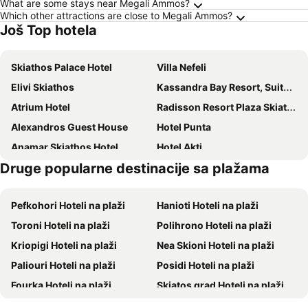
What are some stays near Megali Ammos?
Which other attractions are close to Megali Ammos?
Još Top hotela
Skiathos Palace Hotel
Villa Nefeli
Elivi Skiathos
Kassandra Bay Resort, Suites & Spa
Atrium Hotel
Radisson Resort Plaza Skiathos
Alexandros Guest House
Hotel Punta
Anamar Skiathos Hotel
Hotel Akti
Druge popularne destinacije sa plažama
Hotel Rene
Hotel Paradise
Cape Kanapitsa Hotel & Suites
Des Roses Hotel
Pefkohori Hoteli na plaži
Hanioti Hoteli na plaži
Tsopela
Pension Laura
Toroni Hoteli na plaži
Polihrono Hoteli na plaži
Atlas Hotel Skiathos
Vista Mare Skiathos
Kriopigi Hoteli na plaži
Nea Skioni Hoteli na plaži
Hellen studios
Vassilias Beach Hotel
Paliouri Hoteli na plaži
Posidi Hoteli na plaži
Pension Pineapple
Capella Skiathos Town
Fourka Hoteli na plaži
Skiatos grad Hoteli na plaži
Adrina Beach Hotel
Magic Hotel
Siviri Hoteli na plaži
Edipsos Hoteli na plaži
Mandraki Village Boutique Hotel
Pandora Studios Skiathos