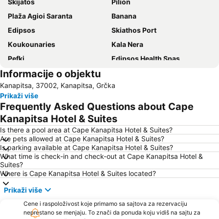
Skijatos
Pilion
Plaža Agioi Saranta
Banana
Edipsos
Skiathos Port
Κoukounaries
Kala Nera
Pefki
Edipsos Health Spas
Informacije o objektu
Agios Ioannis
Skiathos Island National Airport
Kanapitsa, 37002, Kanapitsa, Grčka
Agria
Chorefto
Prikaži više
Achladies
Milopotamos
Frequently Asked Questions about Cape
Damouchari
Alykes
Kanapitsa Hotel & Suites
Plaka
Kastri
Is there a pool area at Cape Kanapitsa Hotel & Suites?
Are pets allowed at Cape Kanapitsa Hotel & Suites?
To τρενάκι του Πηλίου
Ovrios
Is parking available at Cape Kanapitsa Hotel & Suites?
What time is check-in and check-out at Cape Kanapitsa Hotel &
Kolios
Agia Paraskevi
Suites?
Agia Eleni
Neo Klima
Where is Cape Kanapitsa Hotel & Suites located?
Μilia
Traditional settelement Paleo Trikeri-Panagia
Prikaži više
Papa Nero
Volos stadium
Cene i raspoloživost koje primamo sa sajtova za rezervaciju
neprestano se menjaju. To znači da ponuda koju vidiš na sajtu za