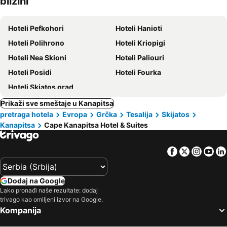
blizini
ljubimci
Hoteli Pefkohori
Hoteli Hanioti
Hoteli Polihrono
Hoteli Kriopigi
Hoteli Nea Skioni
Hoteli Paliouri
Hoteli Posidi
Hoteli Fourka
Hoteli Skiatos grad
Prikaži sve smeštaje u Kanapitsa
pretraga hotela
Evropa
Grčka
Tesalija
Skijatos
Kanapitsa
Cape Kanapitsa Hotel & Suites
Facebook
Twitter
Insta
Yo
Dodaj na Google
Lako pronađi naše rezultate: dodaj
trivago kao omiljeni izvor na Google.
Kompanija