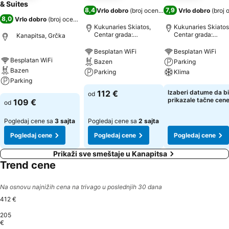
& Suites
8,4
7,9
Vrlo dobro
(
broj ocena: 4.506
Vrlo dobro
)
(
broj 
8,0
Vrlo dobro
(
broj ocena: 458
)
Kukunaries Skiatos,
Kukunaries Skiatos
Centar grada:
Centar grada:
Kanapitsa, Grčka
udaljenost 0.7 km
udaljenost 1.0 km
Besplatan WiFi
Besplatan WiFi
Besplatan WiFi
Bazen
Parking
Bazen
Parking
Klima
Parking
112 €
Izaberi datume da bi
od
prikazale tačne cen
109 €
od
Pogledaj cene sa
3 sajta
Pogledaj cene sa
2 sajta
Pogledaj cene
Pogledaj cene
Pogledaj cene
Prikaži sve smeštaje u Kanapitsa
Trend cene
Na osnovu najnižih cena na trivago u poslednjih 30 dana
412 €
205
€
星期六, 八月 22
412 €
星期日, 八月 16
381 €