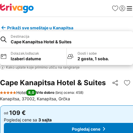
Favoriti
Prijavi
Men
Prikaži sve smeštaje u Kanapitsa
Destinacija
Cape Kanapitsa Hotel & Suites
Dolazak/odlazak
Gosti i sobe
Izaberi datume
2 gosta, 1 soba.
Kako uplate koje primimo utiču na rangiranje
Cape Kanapitsa Hotel & Suites
Deli
Do
Hotel
8,0
Vrlo dobro
(
broj ocena: 458
)
5 Zvezdice
Kanapitsa, 37002, Kanapitsa, Grčka
109 €
109 €
od
od
Pogledaj cene sa
3 sajta
Pogledaj cene sa
3 sajta
Pogledaj cene
Pogledaj cene