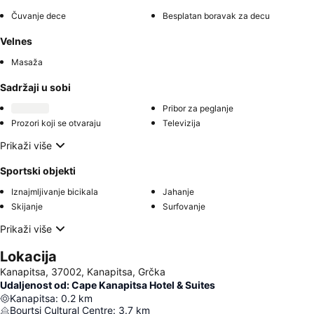
Čuvanje dece
Besplatan boravak za decu
Velnes
Masaža
Sadržaji u sobi
Pribor za peglanje
Prozori koji se otvaraju
Televizija
Prikaži više
Sportski objekti
Iznajmljivanje bicikala
Jahanje
Skijanje
Surfovanje
Prikaži više
Lokacija
Kanapitsa, 37002, Kanapitsa, Grčka
Udaljenost od: Cape Kanapitsa Hotel & Suites
Kanapitsa
:
0.2
km
Bourtsi Cultural Centre
:
3.7
km