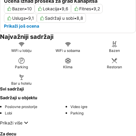
Ocena iznad proseka za grad Kanapitsa
Bazen
•
10
Lokacija
•
9,6
Fitnes
•
9,2
Usluga
•
9,1
Sadržaji u sobi
•
8,8
Prikaži još ocena
Najvažniji sadržaji
WiFi u lobiju
WiFi u sobama
Bazen
Parking
Klima
Restoran
Bar u hotelu
Svi sadržaji
Sadržaji u objektu
Poslovne prostorije
Video igre
Lobi
Parking
Prikaži više
Za decu