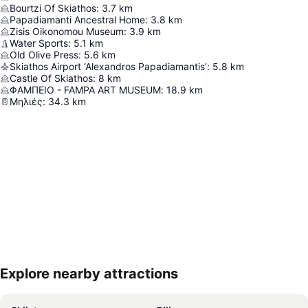
Bourtzi Of Skiathos
:
3.7
km
Papadiamanti Ancestral Home
:
3.8
km
Zisis Oikonomou Museum
:
3.9
km
Water Sports
:
5.1
km
Old Olive Press
:
5.6
km
Skiathos Airport ‘Alexandros Papadiamantis’
:
5.8
km
Castle Of Skiathos
:
8
km
ΦΑΜΠΕΙΟ - FAMPA ART MUSEUM
:
18.9
km
Μηλιές
:
34.3
km
Explore nearby attractions
Proširi mapu