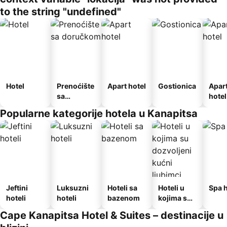
to the string "undefined"
Hotel
Prenoćište
Apart hotel
Gostionica
Apar
sa
hotel
doručkom
Popularne kategorije hotela u Kanapitsa
Jeftini
Luksuzni
Hoteli sa
Hoteli u
Spa h
hoteli
hoteli
bazenom
kojima su
dozvoljeni
Cape Kanapitsa Hotel & Suites – destinacije u
kućni