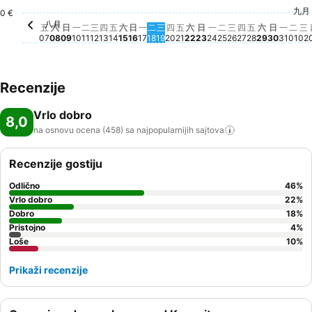
星期三, 八月 12
310 €
星期一, 八月 17
285 €
星期二, 八月 25
268 €
星期六, 八月 08
231 €
九月
星期一, 八月 24
206 €
星期
205
0 €
星期一, 八月 10
157 €
星期六, 八
149 €
星期日, 
147 €
八月
星期五, 八月 07
Cena nije dostupna za ovaj datum
星期日, 八月 09
Cena nije dostupna za ovaj datum
星期二, 八月 11
Cena nije dostupna za ovaj datum
星期四, 八月 13
Cena nije dostupna za ovaj datum
星期五, 八月 14
Cena nije dostupna za ovaj datum
星期六, 八月 15
Cena nije dostupna za ovaj datum
星期二, 八月 18
Cena nije dostupna za ovaj d
星期三, 八月 19
Cena nije dostupna za ovaj
星期四, 八月 20
Cena nije dostupna za ova
星期五, 八月 21
Cena nije dostupna za o
星期日, 八月 23
Cena nije dostupna 
星期三, 八月 26
Cena nije dost
星期四, 八月 2
Cena nije do
星期五, 八月
Cena nije 
星期一
Cena 
星
C
五
六
日
一
二
三
四
五
六
日
一
二
三
四
五
六
日
一
二
三
四
五
六
日
一
二
三
07
08
09
10
11
12
13
14
15
16
17
18
19
20
21
22
23
24
25
26
27
28
29
30
31
01
02
Recenzije
Vrlo dobro
8,0
na osnovu ocena (458) sa najpopularnijih
sajtova
Recenzije gostiju
Odlično
46
%
Vrlo dobro
22
%
Dobro
18
%
Pristojno
4
%
Loše
10
%
Prikaži recenzije