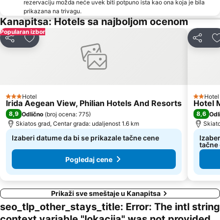
rezervaciju možda neće uvek biti potpuno ista kao ona koja je bila
prikazana na trivagu.
Kanapitsa: Hotels sa najboljom ocenom
Popularan izbor
Deli
Dodati u favorite
Deli
Hotel
Hotel
3 Zvezdice
2 Zvezd
Irida Aegean View, Philian Hotels And Resorts
Hotel 
8,9
8,6
Odlično
(
broj ocena: 775
)
Odl
Skiatos grad, Centar grada: udaljenost 1.6 km
Skiato
Izaberi datume da bi se prikazale tačne cene
Izaber
tačne
Pogledaj cene
Prikaži sve smeštaje u Kanapitsa
seo_tlp_other_stays_title: Error: The intl string
context variable "lokacija" was not provided