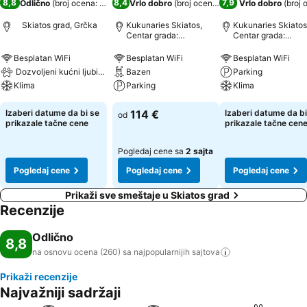
8,8
8,4
7,9
Odlično
(
broj ocena: 260
)
Vrlo dobro
(
broj ocena: 4.506
Vrlo dobro
)
(
broj 
Skiatos grad, Grčka
Kukunaries Skiatos,
Kukunaries Skiatos
Centar grada:
Centar grada:
udaljenost 0.7 km
udaljenost 1.0 km
Besplatan WiFi
Besplatan WiFi
Besplatan WiFi
Dozvoljeni kućni ljubimci
Bazen
Parking
Klima
Parking
Klima
Izaberi datume da bi se
114 €
Izaberi datume da bi
od
prikazale tačne cene
prikazale tačne cen
Pogledaj cene sa
2 sajta
Pogledaj cene
Pogledaj cene
Pogledaj cene
Prikaži sve smeštaje u Skiatos grad
Recenzije
Odlično
8,8
na osnovu ocena (260) sa najpopularnijih
sajtova
Prikaži recenzije
Najvažniji sadržaji