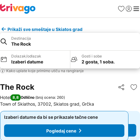
Favoriti
Prijavi
Men
Prikaži sve smeštaje u Skiatos grad
Destinacija
The Rock
Dolazak/odlazak
Gosti i sobe
Izaberi datume
2 gosta, 1 soba.
Kako uplate koje primimo utiču na rangiranje
The Rock
Deli
Do
Hotel
8,8
Odlično
(
broj ocena: 260
)
Town of Skiathos, 37002, Skiatos grad, Grčka
Izaberi datume da bi se prikazale tačne cene
Izaberi datume da bi se prikazale tačne cene
Pogledaj cene
Pogledaj cene