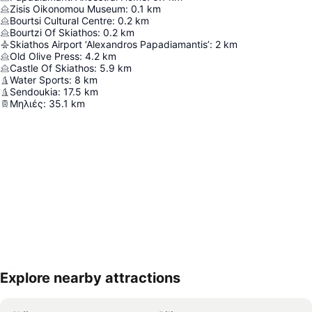
Zisis Oikonomou Museum
:
0.1
km
Bourtsi Cultural Centre
:
0.2
km
Bourtzi Of Skiathos
:
0.2
km
Skiathos Airport ‘Alexandros Papadiamantis’
:
2
km
Old Olive Press
:
4.2
km
Castle Of Skiathos
:
5.9
km
Water Sports
:
8
km
Sendoukia
:
17.5
km
Μηλιές
:
35.1
km
Explore nearby attractions
Proširi mapu