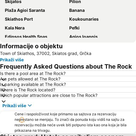
Skijatos
Pilion
Plaža Agioi Saranta
Banana
Skiathos Port
Κoukounaries
Kala Nera
Pefki
Edipsos Health Spas
Agios Ioannis
Informacije o objektu
Skiathos Island National Airport
Chorefto
Town of Skiathos, 37002, Skiatos grad, Grčka
Agria
Achladies
Prikaži više
Milopotamos
Damouchari
Frequently Asked Questions about The Rock
Plaka
Kastri
Is there a pool area at The Rock?
Are pets allowed at The Rock?
To τρενάκι του Πηλίου
Ovrios
Is parking available at The Rock?
Kolios
Agia Paraskevi
Where is The Rock located?
Which popular attractions are close to The Rock?
Agia Eleni
Neo Klima
Prikaži više
Μilia
Traditional settelement Paleo Trikeri-Panagia
Cene i raspoloživost koje primamo sa sajtova za rezervaciju
Papa Nero
Volos stadium
neprestano se menjaju. To znači da ponuda koju vidiš na sajtu za
rezervaciju možda neće uvek biti potpuno ista kao ona koja je bila
prikazana na trivagu.