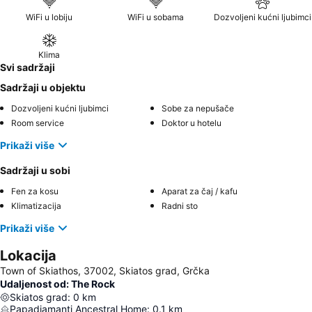
WiFi u lobiju
WiFi u sobama
Dozvoljeni kućni ljubimci
Klima
Svi sadržaji
Sadržaji u objektu
Dozvoljeni kućni ljubimci
Sobe za nepušače
Room service
Doktor u hotelu
Prikaži više
Sadržaji u sobi
Fen za kosu
Aparat za čaj / kafu
Klimatizacija
Radni sto
Prikaži više
Lokacija
Town of Skiathos, 37002, Skiatos grad, Grčka
Udaljenost od: The Rock
Skiatos grad
:
0
km
Papadiamanti Ancestral Home
:
0.1
km