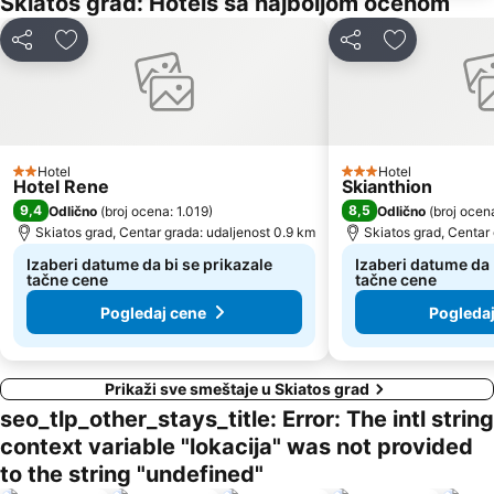
Skiatos grad: Hotels sa najboljom ocenom
Deli
Dodati u favorite
Deli
Dodati u fav
Hotel
Hotel
2 Zvezdice
3 Zvezdice
Hotel Rene
Skianthion
9,4
8,5
Odlično
(
broj ocena: 1.019
)
Odlično
(
broj ocen
Skiatos grad, Centar grada: udaljenost 0.9 km
Skiatos grad, Centar
Izaberi datume da bi se prikazale
Izaberi datume da 
tačne cene
tačne cene
Pogledaj cene
Pogleda
Prikaži sve smeštaje u Skiatos grad
seo_tlp_other_stays_title: Error: The intl string
context variable "lokacija" was not provided
to the string "undefined"