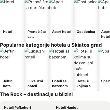
Hotel
Prenoćište
Apart hotel
Gostionica
Apar
sa
hotel
doručkom
Popularne kategorije hotela u Skiatos grad
Jeftini
Luksuzni
Hoteli sa
Hoteli u
Spa h
hoteli
hoteli
bazenom
kojima su
dozvoljeni
The Rock – destinacije u blizini
kućni
ljubimci
Hoteli Pefkohori
Hoteli Hanioti