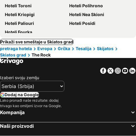
Hoteli Toroni
Hoteli Polihrono
Hoteli Kriopigi
Hoteli Nea Skioni
Hoteli Paliouri
Hoteli Posidi
Hoteli Fourka
Prikaži sve smeštaje u Skiatos grad
pretraga hotela
Evropa
Grčka
Tesalija
Skijatos
Skiatos grad
The Rock
Facebook
Twitter
Insta
Yo
Izaberi svoju zemlju
Dodaj na Google
Lako pronađi naše rezultate: dodaj
trivago kao omiljeni izvor na Google.
Kompanija
Naši proizvodi