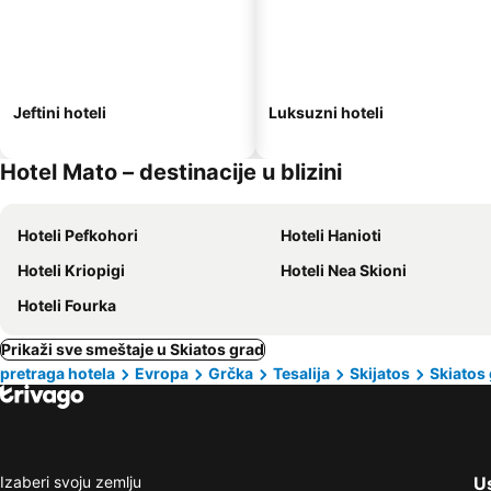
Jeftini hoteli
Luksuzni hoteli
Hotel Mato – destinacije u blizini
Hoteli Pefkohori
Hoteli Hanioti
Hoteli Kriopigi
Hoteli Nea Skioni
Hoteli Fourka
Prikaži sve smeštaje u Skiatos grad
pretraga hotela
Evropa
Grčka
Tesalija
Skijatos
Skiatos
Izaberi svoju zemlju
Us