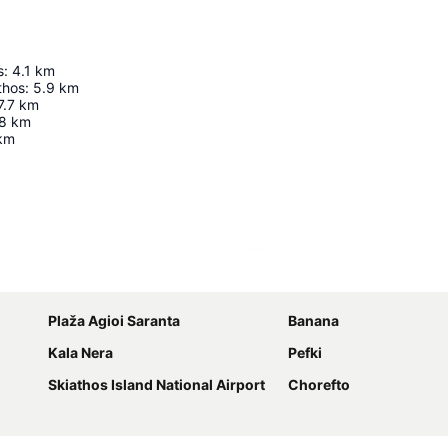
s
:
4.1
km
thos
:
5.9
km
7.7
km
.8
km
km
Proširi mapu
Plaža Agioi Saranta
Banana
Kala Nera
Pefki
Skiathos Island National Airport
Chorefto