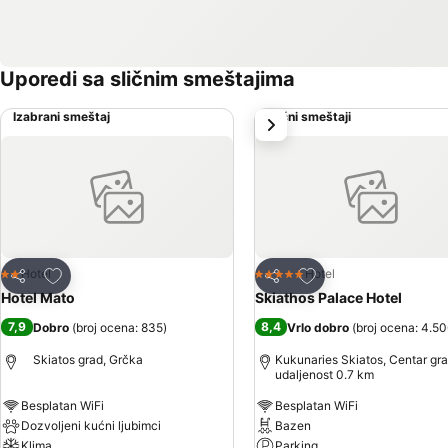
Uporedi sa sličnim smeštajima
Izabrani smeštaj
Slični smeštaji
sledeće
Dodati u favorite
Dodati u favorite
Hotel
Hotel
2 Zvezdice
5 Zvezdice
Deli
Deli
Hotel Mato
Skiathos Palace Hotel
7,9
8,4
Dobro
(
broj ocena: 835
)
Vrlo dobro
(
broj ocena: 4.5
Skiatos grad, Grčka
Kukunaries Skiatos, Centar gra
udaljenost 0.7 km
Besplatan WiFi
Besplatan WiFi
Dozvoljeni kućni ljubimci
Bazen
Klima
Parking