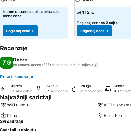
Pogledaj cene
Pogledaj cene
Izaberi datume da bi se prikazale
112 €
od
tačne cene
Pogledaj cene sa
2 sajta
Pogledaj cene
Pogledaj cene
Recenzije
Dobro
7,9
na osnovu ocena (835) sa najpopularnijih
sajtova
Prikaži recenzije
Čistoća
Lokacija
Usluga
Komfor
8,4
Vrlo dobro
8,4
Vrlo dobro
8,1
Vrlo dobro
8,0
Vrlo d
Najvažniji sadržaji
WiFi u lobiju
WiFi u sobam
Klima
Bar u hotelu
Svi sadržaji
Sadržaji u objektu