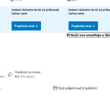
Pogledaj cene
Pogledaj cene
Izaberi datume da bi se prikazale
Izaberi datume da bi se prik
tačne cene
tačne cene
Pogledaj cene
Pogledaj cene
Prikaži sve smeštaje u Sk
Vrednost za novac
obro
8,0
Vrlo dobro
a
Dozvoljeni kućni ljubimci