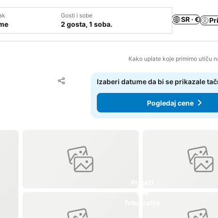
ak
Gosti i sobe
SR · €
Pr
ume
2 gosta, 1 soba.
Kako uplate koje primimo utiču n
Dodati u favorite
Izaberi datume da bi se prikazale ta
Deli
Pogledaj cene