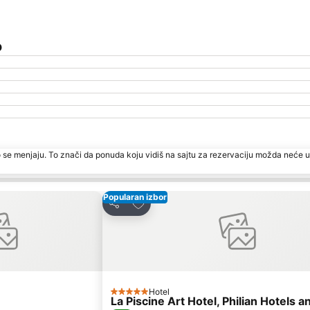
o
 se menjaju. To znači da ponuda koju vidiš na sajtu za rezervaciju možda neće u
Popularan izbor
ite
Dodati u favorite
Deli
Hotel
5 Zvezdice
La Piscine Art Hotel, Philian Hotels 