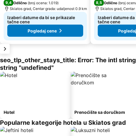
9,4
8,5
Odlično
(
broj ocena: 1.019
)
Odlično
(
broj ocen
Skiatos grad, Centar grada: udaljenost 0.9 km
Skiatos grad, Centar
Izaberi datume da bi se prikazale
Izaberi datume da 
tačne cene
tačne cene
Pogledaj cene
Pogleda
seo_tlp_other_stays_title: Error: The intl stri
string "undefined"
Hotel
Prenoćište sa doručkom
Popularne kategorije hotela u Skiatos grad