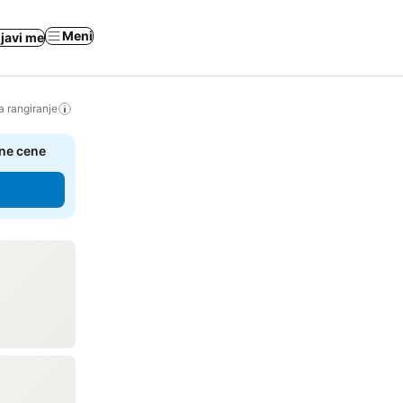
Meni
ijavi me
a rangiranje
čne cene