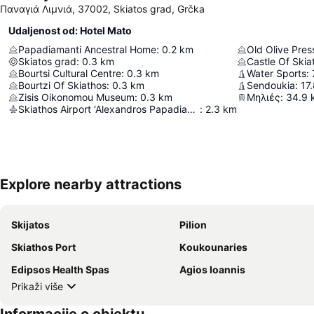
Παναγιά Λιμνιά, 37002, Skiatos grad, Grčka
Udaljenost od: Hotel Mato
Papadiamanti Ancestral Home
:
0.2
km
Old Olive Pres
Skiatos grad
:
0.3
km
Castle Of Skia
Bourtsi Cultural Centre
:
0.3
km
Water Sports
:
Bourtzi Of Skiathos
:
0.3
km
Sendoukia
:
17
Zisis Oikonomou Museum
:
0.3
km
Μηλιές
:
34.9
Skiathos Airport ‘Alexandros Papadiamantis’
:
2.3
km
Explore nearby attractions
Skijatos
Pilion
Skiathos Port
Κoukounaries
Edipsos Health Spas
Agios Ioannis
Prikaži više