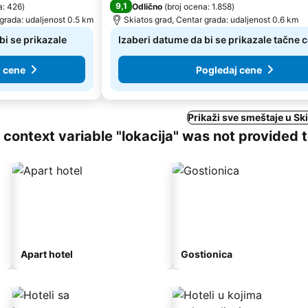
9,1
a: 426
)
Odlično
(
broj ocena: 1.858
)
 grada: udaljenost 0.5 km
Skiatos grad, Centar grada: udaljenost 0.6 km
bi se prikazale
Izaberi datume da bi se prikazale tačne 
j cene
Pogledaj cene
Prikaži sve smeštaje u Sk
ng context variable "lokacija" was not provided 
Apart hotel
Gostionica