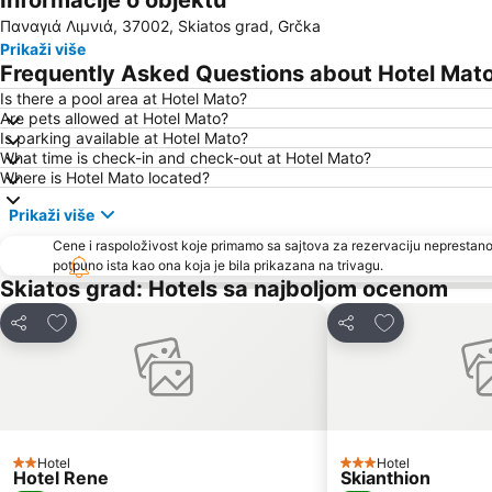
Informacije o objektu
Παναγιά Λιμνιά, 37002, Skiatos grad, Grčka
Prikaži više
Frequently Asked Questions about Hotel Mat
Is there a pool area at Hotel Mato?
Are pets allowed at Hotel Mato?
Is parking available at Hotel Mato?
What time is check-in and check-out at Hotel Mato?
Where is Hotel Mato located?
Prikaži više
Cene i raspoloživost koje primamo sa sajtova za rezervaciju neprestano
potpuno ista kao ona koja je bila prikazana na trivagu.
Skiatos grad: Hotels sa najboljom ocenom
Dodati u favorite
Dodati u favor
Deli
Deli
Hotel
Hotel
2 Zvezdice
3 Zvezdice
Hotel Rene
Skianthion