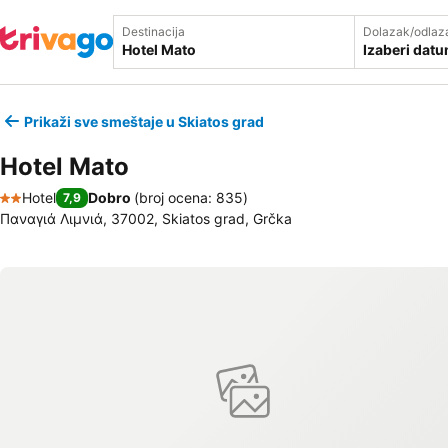
Destinacija
Dolazak/odlaz
Izaberi dat
Prikaži sve smeštaje u Skiatos grad
Hotel Mato
Hotel
Dobro
(
broj ocena: 835
)
7,9
2 Zvezdice
Παναγιά Λιμνιά, 37002, Skiatos grad, Grčka