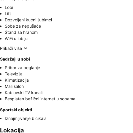
Lobi
Lift
Dozvoljeni kućni ljubimci
Sobe za nepušače
Štand sa hranom
WiFi u lobiju
Prikaži više
Sadržaji u sobi
Pribor za peglanje
Televizija
Klimatizacija
Mali salon
Kablovski TV kanali
Besplatan bežični internet u sobama
Sportski objekti
Iznajmljivanje bicikala
Lokacija