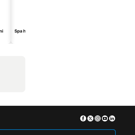
ni
Spa hoteli
Hoteli na plaži
Facebook
Twitter
Instagram
Youtube
Linkedin