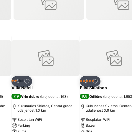
Dodati u favorite
Dodati u favorite
Hotel
Hotel
2 Zvezdice
5 Zvezdice
Deli
Deli
Villa Nefeli
Elivi Skiathos
7,9
8,8
06
)
Vrlo dobro
(
broj ocena: 163
)
Odlično
(
broj ocena: 1.65
da:
Kukunaries Skiatos, Centar grada:
Kukunaries Skiatos, Centar 
udaljenost 1.0 km
udaljenost 0.9 km
Besplatan WiFi
Besplatan WiFi
Parking
Bazen
Klima
Spa