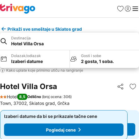
Favoriti
Prijavi
Men
Prikaži sve smeštaje u Skiatos grad
Destinacija
Hotel Villa Orsa
Dolazak/odlazak
Gosti i sobe
Izaberi datume
2 gosta, 1 soba.
Kako uplate koje primimo utiču na rangiranje
Hotel Villa Orsa
Deli
Do
Hotel
8,5
Odlično
(
broj ocena: 306
)
2 Zvezdice
Town, 37002, Skiatos grad, Grčka
Izaberi datume da bi se prikazale tačne cene
Izaberi datume da bi se prikazale tačne cene
Pogledaj cene
Pogledaj cene