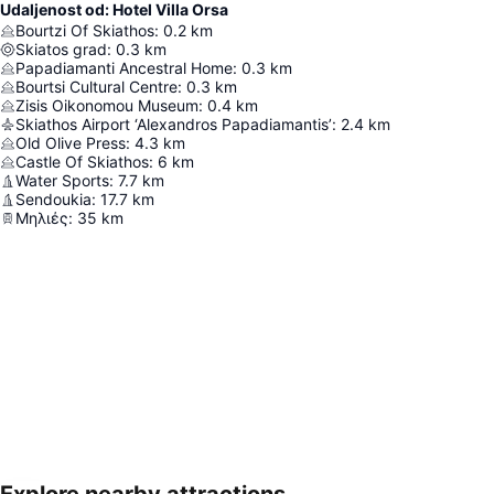
Udaljenost od: Hotel Villa Orsa
Bourtzi Of Skiathos
:
0.2
km
Skiatos grad
:
0.3
km
Papadiamanti Ancestral Home
:
0.3
km
Bourtsi Cultural Centre
:
0.3
km
Zisis Oikonomou Museum
:
0.4
km
Skiathos Airport ‘Alexandros Papadiamantis’
:
2.4
km
Old Olive Press
:
4.3
km
Castle Of Skiathos
:
6
km
Water Sports
:
7.7
km
Sendoukia
:
17.7
km
Μηλιές
:
35
km