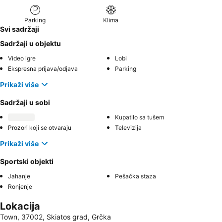
Parking
Klima
Svi sadržaji
Sadržaji u objektu
Video igre
Lobi
Ekspresna prijava/odjava
Parking
Prikaži više
Sadržaji u sobi
Kupatilo sa tušem
Prozori koji se otvaraju
Televizija
Prikaži više
Sportski objekti
Jahanje
Pešačka staza
Ronjenje
Lokacija
Town, 37002, Skiatos grad, Grčka