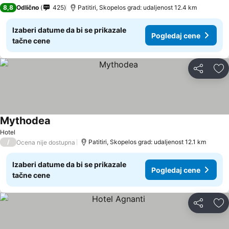
2 Zvezdice
8,8
Odlično
425
Patitiri, Skopelos grad: udaljenost 12.4 km
Izaberi datume da bi se prikazale
Pogledaj cene
tačne cene
Deli
Do
Mythodea
Hotel
/
Patitiri, Skopelos grad: udaljenost 12.1 km
Ocena nije dostupna
Izaberi datume da bi se prikazale
Pogledaj cene
tačne cene
Deli
Do