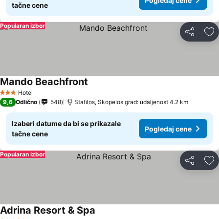
Pogledaj cene
tačne cene
Popularan izbor
Deli
Do
Mando Beachfront
Hotel
3 Zvezdice
9,6
Odlično
548
Stafilos, Skopelos grad: udaljenost 4.2 km
Izaberi datume da bi se prikazale
Pogledaj cene
tačne cene
Popularan izbor
Deli
Do
Adrina Resort & Spa