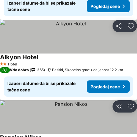
Izaberi datume da bi se prikazale
Pogledaj cene
tačne cene
Deli
Do
Alkyon Hotel
Hotel
2 Zvezdice
8,1
Vrlo dobro
365
Patitiri, Skopelos grad: udaljenost 12.2 km
Izaberi datume da bi se prikazale
Pogledaj cene
tačne cene
Deli
Do