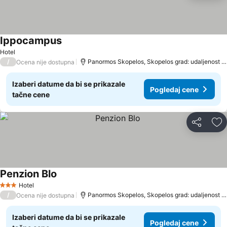
Ippocampus
Hotel
/
Panormos Skopelos, Skopelos grad: udaljenost 5.5 km
Ocena nije dostupna
Izaberi datume da bi se prikazale
Pogledaj cene
tačne cene
Deli
Do
Penzion Blo
Hotel
3 Zvezdice
/
Panormos Skopelos, Skopelos grad: udaljenost 5.6 km
Ocena nije dostupna
Izaberi datume da bi se prikazale
Pogledaj cene