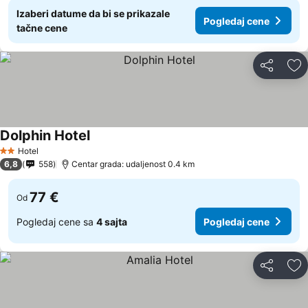
Izaberi datume da bi se prikazale
Pogledaj cene
tačne cene
Deli
Do
Dolphin Hotel
Hotel
2 Zvezdice
6,8
558
Centar grada: udaljenost 0.4 km
77 €
Od
Pogledaj cene sa
4 sajta
Pogledaj cene
Deli
Do