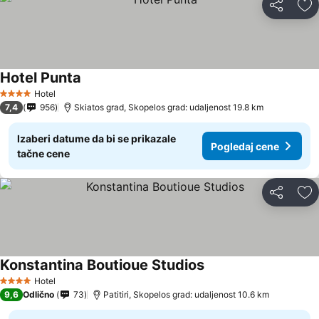
Deli
Do
Hotel Punta
Hotel
4 Zvezdice
7,4
956
Skiatos grad, Skopelos grad: udaljenost 19.8 km
Izaberi datume da bi se prikazale
Pogledaj cene
tačne cene
Deli
Do
Konstantina Boutioue Studios
Hotel
4 Zvezdice
9,6
Odlično
73
Patitiri, Skopelos grad: udaljenost 10.6 km