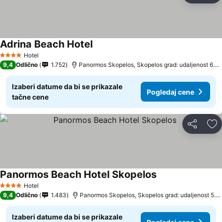
Adrina Beach Hotel
Hotel
4 Zvezdice
9,4
Odlično
1.752
Panormos Skopelos, Skopelos grad: udaljenost 6.2 km
Izaberi datume da bi se prikazale
Pogledaj cene
tačne cene
Deli
Do
Panormos Beach Hotel Skopelos
Hotel
4 Zvezdice
9,4
Odlično
1.483
Panormos Skopelos, Skopelos grad: udaljenost 5.4 km
Izaberi datume da bi se prikazale