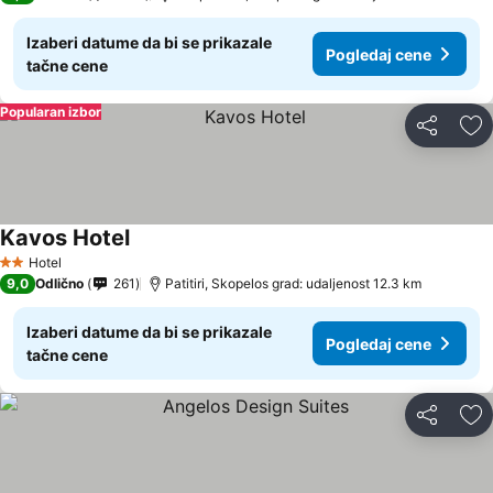
Izaberi datume da bi se prikazale
Pogledaj cene
tačne cene
Popularan izbor
Deli
Do
Kavos Hotel
Hotel
2 Zvezdice
9,0
Odlično
261
Patitiri, Skopelos grad: udaljenost 12.3 km
Izaberi datume da bi se prikazale
Pogledaj cene
tačne cene
Deli
Do