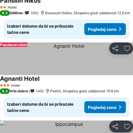
Pansion Nikos
Hotel
2 Zvezdice
9,3
Odlično
100
Rousoum Gialos, Skopelos grad: udaljenost 12.6 km
Izaberi datume da bi se prikazale
Pogledaj cene
tačne cene
Popularan izbor
Deli
Do
Agnanti Hotel
Hotel
3 Zvezdice
8,3
Vrlo dobro
145
Patitiri, Skopelos grad: udaljenost 19.6 km
Izaberi datume da bi se prikazale
Pogledaj cene
tačne cene
Deli
Do