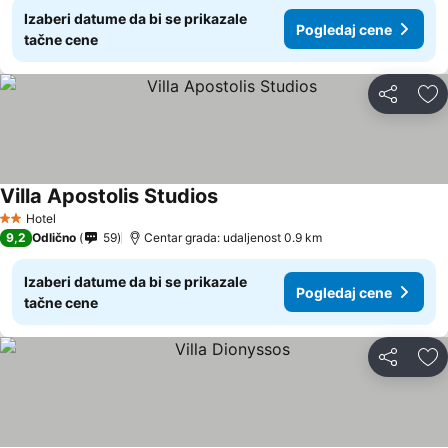
Izaberi datume da bi se prikazale
Pogledaj cene
tačne cene
Deli
Do
Villa Apostolis Studios
Hotel
2 Zvezdice
9,2
Odlično
59
Centar grada: udaljenost 0.9 km
Izaberi datume da bi se prikazale
Pogledaj cene
tačne cene
Deli
Do