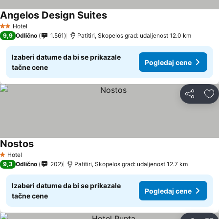
Angelos Design Suites
Hotel
2 Zvezdice
9,9
Odlično
1.561
Patitiri, Skopelos grad: udaljenost 12.0 km
Izaberi datume da bi se prikazale
Pogledaj cene
tačne cene
Deli
Do
Nostos
Hotel
1 Zvezdice
9,3
Odlično
202
Patitiri, Skopelos grad: udaljenost 12.7 km
Izaberi datume da bi se prikazale
Pogledaj cene
tačne cene