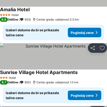
Amalia Hotel
Hotel
4 Zvezdice
8,6
Odlično
935
Centar grada: udaljenost 0.5 km
Izaberi datume da bi se prikazale
Pogledaj cene
tačne cene
Deli
Do
Sunrise Village Hotel Apartments
Hotel
3 Zvezdice
8,7
Odlično
850
Centar grada: udaljenost 1.0 km
Izaberi datume da bi se prikazale
Pogledaj cene
tačne cene