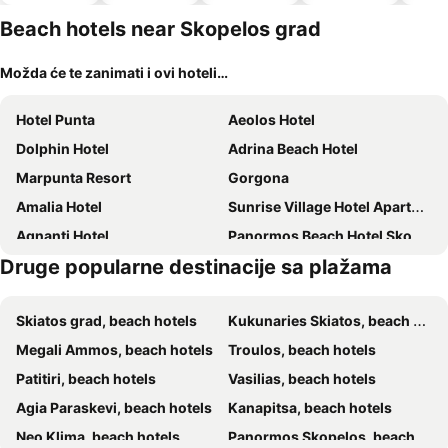
dozvoljeni
kućni
Beach hotels near Skopelos grad
ljubimci
Možda će te zanimati i ovi hoteli…
Hotel Punta
Aeolos Hotel
Dolphin Hotel
Adrina Beach Hotel
Marpunta Resort
Gorgona
Amalia Hotel
Sunrise Village Hotel Apartments
Agnanti Hotel
Panormos Beach Hotel Skopelos
Druge popularne destinacije sa plažama
Penzion Blo
GEORGIOS L
Hotel Nereides
Haravgi Hotel
Skiatos grad, beach hotels
Kukunaries Skiatos, beach hotels
Akti Fine Rooms
Amalia 2
Megali Ammos, beach hotels
Troulos, beach hotels
Mando Beachfront
Adrina Resort & Spa
Patitiri, beach hotels
Vasilias, beach hotels
Kavos Hotel
Agia Paraskevi, beach hotels
Kanapitsa, beach hotels
Neo Klima, beach hotels
Panormos Skopelos, beach hotels