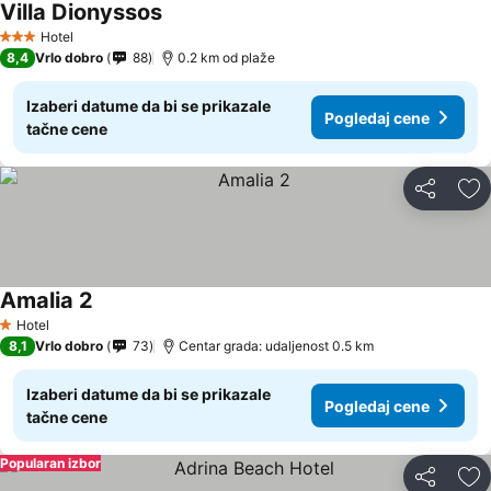
Villa Dionyssos
Hotel
3 Zvezdice
8,4
Vrlo dobro
88
0.2 km od plaže
Izaberi datume da bi se prikazale
Pogledaj cene
tačne cene
Deli
Do
Amalia 2
Hotel
1 Zvezdice
8,1
Vrlo dobro
73
Centar grada: udaljenost 0.5 km
Izaberi datume da bi se prikazale
Pogledaj cene
tačne cene
Popularan izbor
Deli
Do