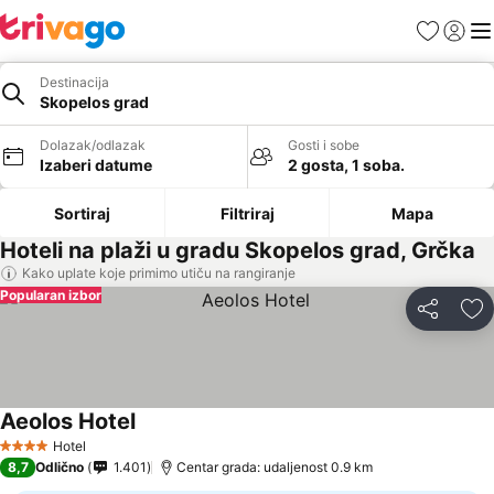
Favoriti
Prijavi
Men
Destinacija
Skopelos grad
Dolazak/odlazak
Gosti i sobe
Izaberi datume
2 gosta, 1 soba.
Sortiraj
Filtriraj
Mapa
Hoteli na plaži u gradu Skopelos grad, Grčka
Kako uplate koje primimo utiču na rangiranje
Popularan izbor
Deli
Do
Aeolos Hotel
Hotel
4 Zvezdice
8,7
Odlično
1.401
Centar grada: udaljenost 0.9 km