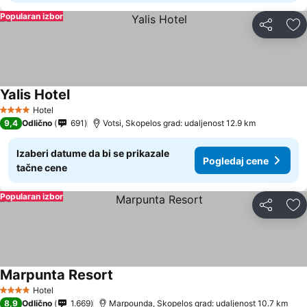
Popularan izbor
Deli
Do
Yalis Hotel
Hotel
4 Zvezdice
9,4
Odlično
691
Votsi, Skopelos grad: udaljenost 12.9 km
Izaberi datume da bi se prikazale
Pogledaj cene
tačne cene
Popularan izbor
Deli
Do
Marpunta Resort
Hotel
4 Zvezdice
8,9
Odlično
1.669
Marpounda, Skopelos grad: udaljenost 10.7 km