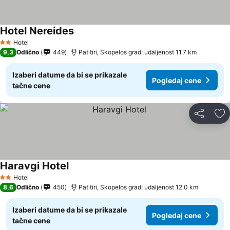
Hotel Nereides
Hotel
2 Zvezdice
9,3
Odlično
449
Patitiri, Skopelos grad: udaljenost 11.7 km
Izaberi datume da bi se prikazale
Pogledaj cene
tačne cene
Deli
Do
Haravgi Hotel
Hotel
2 Zvezdice
8,6
Odlično
450
Patitiri, Skopelos grad: udaljenost 12.0 km
Izaberi datume da bi se prikazale
Pogledaj cene
tačne cene