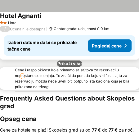
Hotel Agnanti
Hotel
2 Zvezdice
/
Centar grada: udaljenost 0.0 km
Ocena nije dostupna
Izaberi datume da bi se prikazale
Pogledaj cene
tačne cene
Prikaži više
Cene i raspoloživost koje primamo sa sajtova za rezervaciju
neprestano se menjaju. To znači da ponuda koju vidiš na sajtu za
rezervaciju možda neće uvek biti potpuno ista kao ona koja je bila
prikazana na trivagu.
Frequently Asked Questions about Skopelos
grad
Opseg cena
Cene za hotele na plaži Skopelos grad su od
‎77 €
do
‎77 €
za noć.