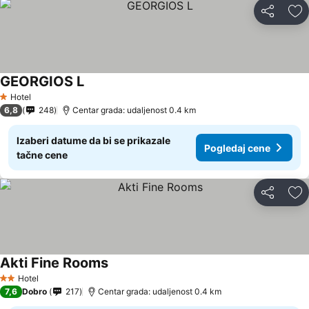
Deli
Do
GEORGIOS L
Hotel
1 Zvezdice
6,8
248
Centar grada: udaljenost 0.4 km
Izaberi datume da bi se prikazale
Pogledaj cene
tačne cene
Deli
Do
Akti Fine Rooms
Hotel
2 Zvezdice
7,6
Dobro
217
Centar grada: udaljenost 0.4 km