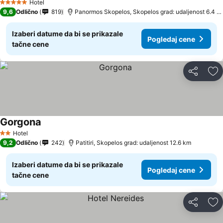
Hotel
5 Zvezdice
9,6
Odlično
819
Panormos Skopelos, Skopelos grad: udaljenost 6.4 km
Izaberi datume da bi se prikazale
Pogledaj cene
tačne cene
Deli
Do
Gorgona
Hotel
2 Zvezdice
9,2
Odlično
242
Patitiri, Skopelos grad: udaljenost 12.6 km
Izaberi datume da bi se prikazale
Pogledaj cene
tačne cene
Deli
Do