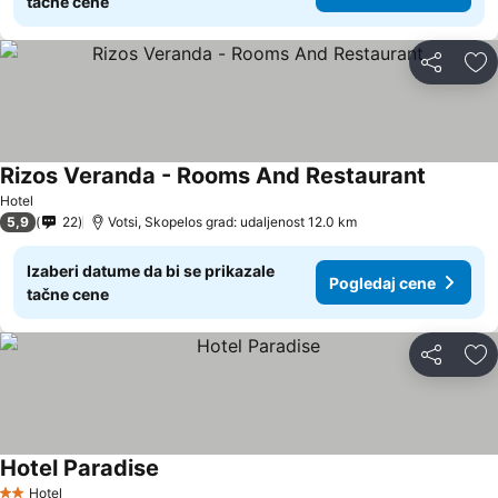
tačne cene
Deli
Do
Rizos Veranda - Rooms And Restaurant
Hotel
5,9
22
Votsi, Skopelos grad: udaljenost 12.0 km
Izaberi datume da bi se prikazale
Pogledaj cene
tačne cene
Deli
Do
Hotel Paradise
Hotel