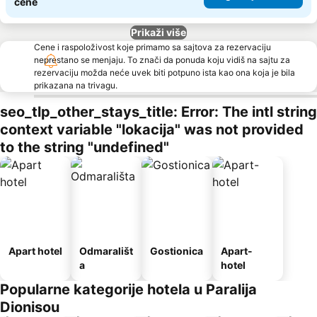
cene
Prikaži više
Cene i raspoloživost koje primamo sa sajtova za rezervaciju
neprestano se menjaju. To znači da ponuda koju vidiš na sajtu za
rezervaciju možda neće uvek biti potpuno ista kao ona koja je bila
prikazana na trivagu.
seo_tlp_other_stays_title: Error: The intl string
context variable "lokacija" was not provided
to the string "undefined"
Apart hotel
Odmarališt
Gostionica
Apart-
a
hotel
Popularne kategorije hotela u Paralija
Dionisou