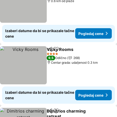
0.6 km od plaže
Izaberi datume da bi se prikazale tačne
Pogledaj cene
cene
Vicky Rooms
Deli
Dodati u favorite
4 Zvezdice
9,5
Odlično
268
Centar grada: udaljenost 0.3 km
Izaberi datume da bi se prikazale tačne
Pogledaj cene
cene
Dimitrios charming
Deli
Dodati u favorite
retreat