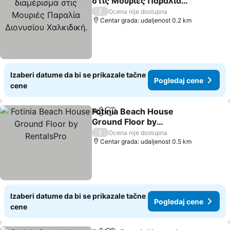
στις Μουριές Παραλία
Διονυσίου Χαλκιδική.
/
Ocena nije dostupna
Centar grada: udaljenost 0.2 km
Izaberi datume da bi se prikazale tačne
Pogledaj cene
cene
Fotinia Beach House
Deli
Dodati u favorite
Ground Floor by
RentalsPro
/
Ocena nije dostupna
Centar grada: udaljenost 0.5 km
Izaberi datume da bi se prikazale tačne
Pogledaj cene
cene