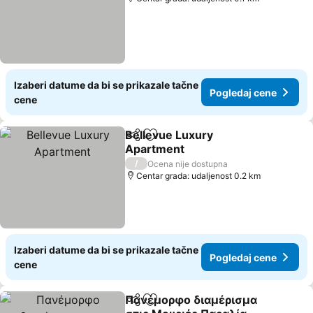
Izaberi datume da bi se prikazale tačne
Pogledaj cene
cene
Bellevue Luxury
Deli
Dodati u favorite
Apartment
/
Ocena nije dostupna
Centar grada: udaljenost 0.2 km
Izaberi datume da bi se prikazale tačne
Pogledaj cene
cene
Πανέμορφο διαμέρισμα
Deli
Dodati u favorite