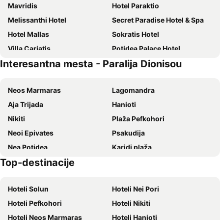
Mavridis
Hotel Paraktio
Melissanthi Hotel
Secret Paradise Hotel & Spa
Hotel Mallas
Sokratis Hotel
Villa Cariatis
Potidea Palace Hotel
Interesantna mesta - Paralija Dionisou
Kalives Resort
Iris Hotel
Villa Eleni
Marialena
Neos Marmaras
Lagomandra
Hotel Cariatis
Ikos Olivia
Aja Trijada
Hanioti
Filippos
Potidea Golden Beach - Across Hotels & Resorts
Nikiti
Plaža Pefkohori
Asteris Village
Hotel Atlantis
Neoi Epivates
Psakudija
Plagia Relax Hotel
Sunny Hill
Nea Potidea
Karidi plaža
Alkyonis Hotel
TUI BLUE Lagoon Princess
Top-destinacije
Plaža Polihrono
Nea Plagija
Hotel Eleni
Olympion Beach Hotel
Kallithea
Perea
Villa Maria Apartments by BookVillaEU
Alkinoos Beach Hotel
Hoteli Solun
Hoteli Nei Pori
Plaža Afitos
Hanioti
Istion Club & Spa
Moudania Mare
Hoteli Pefkohori
Hoteli Nikiti
Paradisos
Sani
Sani Polyastron Hotel & Spa
Zonita Guest House
Hoteli Neos Marmaras
Hoteli Hanioti
Siviri
Sani Marina
Hotel Nautilos
Aetherion Studios & Suites