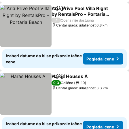
Aria Prive Pool Villa Right
Deli
Dodati u favorite
by RentalsPro - Portaria
Beach
/
Ocena nije dostupna
Centar grada: udaljenost 0.8 km
Izaberi datume da bi se prikazale tačne
Pogledaj cene
cene
Haras Houses A
Deli
Dodati u favorite
9,3
Odlično
10
Centar grada: udaljenost 3.3 km
Izaberi datume da bi se prikazale tačne
Pogledaj cene