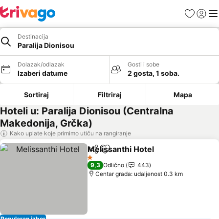
Favoriti
Prijavi
Men
Destinacija
Paralija Dionisou
Dolazak/odlazak
Gosti i sobe
Izaberi datume
2 gosta, 1 soba.
Sortiraj
Filtriraj
Mapa
Hoteli u: Paralija Dionisou (Centralna
Makedonija, Grčka)
Kako uplate koje primimo utiču na rangiranje
Melissanthi Hotel
Deli
Dodati u favorite
1 Zvezdice
9,3
Odlično
443
Centar grada: udaljenost 0.3 km
Popularan izbor