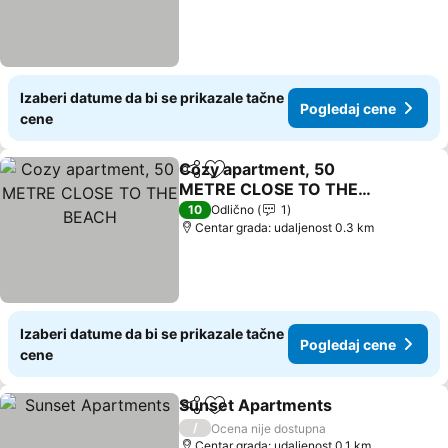
Izaberi datume da bi se prikazale tačne
Pogledaj cene
cene
Cozy apartment, 50
Deli
Dodati u favorite
METRE CLOSE TO THE
BEACH
10
Odlično
1
Centar grada: udaljenost 0.3 km
Izaberi datume da bi se prikazale tačne
Pogledaj cene
cene
Sunset Apartments
Deli
Dodati u favorite
/
Ocena nije dostupna
Centar grada: udaljenost 0.1 km