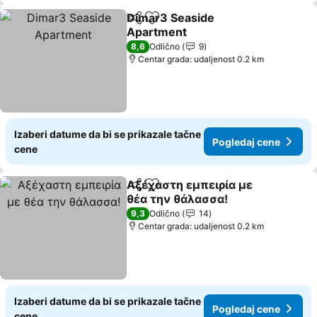
Dimar3 Seaside
Deli
Dodati u favorite
Apartment
8,6
Odlično
9
Centar grada: udaljenost 0.2 km
Izaberi datume da bi se prikazale tačne
Pogledaj cene
cene
Αξέχαστη εμπειρία με
Deli
Dodati u favorite
θέα την θάλασσα!
9,3
Odlično
14
Centar grada: udaljenost 0.2 km
Izaberi datume da bi se prikazale tačne
Pogledaj cene
cene