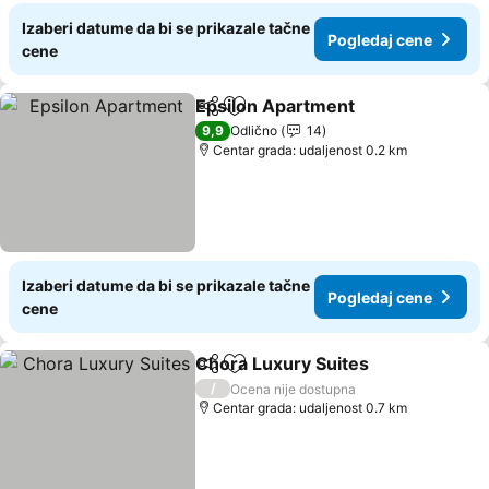
Izaberi datume da bi se prikazale tačne
Pogledaj cene
cene
Epsilon Apartment
Deli
Dodati u favorite
9,9
Odlično
14
Centar grada: udaljenost 0.2 km
Izaberi datume da bi se prikazale tačne
Pogledaj cene
cene
Chora Luxury Suites
Deli
Dodati u favorite
/
Ocena nije dostupna
Centar grada: udaljenost 0.7 km