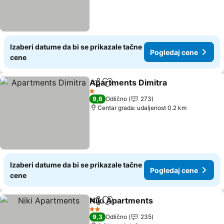
Izaberi datume da bi se prikazale tačne
Pogledaj cene
cene
Apartments Dimitra
Deli
Dodati u favorite
1 Zvezdice
9,6
Odlično
273
Centar grada: udaljenost 0.2 km
Izaberi datume da bi se prikazale tačne
Pogledaj cene
cene
Niki Apartments
Deli
Dodati u favorite
2 Zvezdice
9,3
Odlično
235