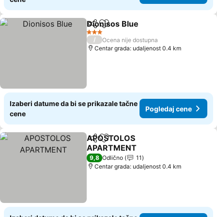
Dionisos Blue
Deli
Dodati u favorite
3 Zvezdice
/
Ocena nije dostupna
Centar grada: udaljenost 0.4 km
Izaberi datume da bi se prikazale tačne
Pogledaj cene
cene
APOSTOLOS
Deli
Dodati u favorite
APARTMENT
9,8
Odlično
11
Centar grada: udaljenost 0.4 km