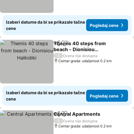
Izaberi datume da bi se prikazale tačne
Pogledaj cene
cene
Themis 40 steps from
Deli
Dodati u favorite
beach - Dionisiou
Halkidiki
/
Ocena nije dostupna
Centar grada: udaljenost 0.2 km
Izaberi datume da bi se prikazale tačne
Pogledaj cene
cene
Central Apartments
Deli
Dodati u favorite
/
Ocena nije dostupna
Centar grada: udaljenost 0.2 km