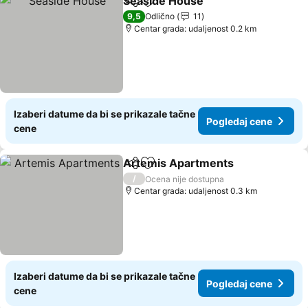
Seaside House
Deli
Dodati u favorite
9,5
Odlično
11
Centar grada: udaljenost 0.2 km
Izaberi datume da bi se prikazale tačne
Pogledaj cene
cene
Artemis Apartments
Deli
Dodati u favorite
/
Ocena nije dostupna
Centar grada: udaljenost 0.3 km
Izaberi datume da bi se prikazale tačne
Pogledaj cene
cene