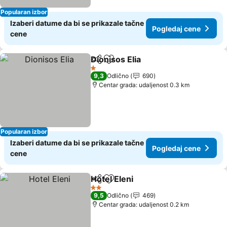
Popularan izbor
Izaberi datume da bi se prikazale tačne
Pogledaj cene
cene
Dionisos Elia
Deli
Dodati u favorite
1 Zvezdice
9,3
Odlično
690
Centar grada: udaljenost 0.3 km
Popularan izbor
Izaberi datume da bi se prikazale tačne
Pogledaj cene
cene
Hotel Eleni
Deli
Dodati u favorite
2 Zvezdice
9,5
Odlično
469
Centar grada: udaljenost 0.2 km