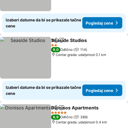
Izaberi datume da bi se prikazale tačne
Pogledaj cene
cene
Seaside Studios
Deli
Dodati u favorite
2 Zvezdice
9,0
Odlično
114
Centar grada: udaljenost 0.1 km
Izaberi datume da bi se prikazale tačne
Pogledaj cene
cene
Dionisos Apartments
Deli
Dodati u favorite
5 Zvezdice
8,9
Odlično
389
Centar grada: udaljenost 0.4 km