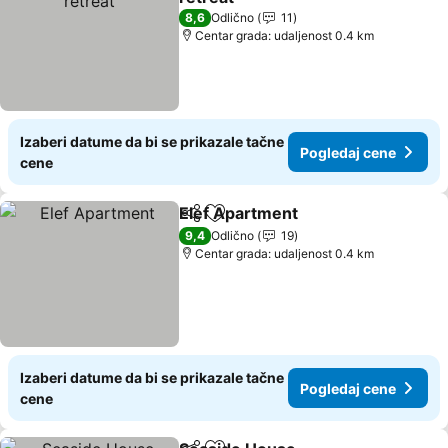
8,6
Odlično
11
Centar grada: udaljenost 0.4 km
Izaberi datume da bi se prikazale tačne
Pogledaj cene
cene
Elef Apartment
Deli
Dodati u favorite
9,4
Odlično
19
Centar grada: udaljenost 0.4 km
Izaberi datume da bi se prikazale tačne
Pogledaj cene
cene