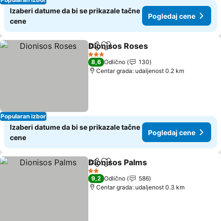
Izaberi datume da bi se prikazale tačne
Pogledaj cene
cene
Dionisos Roses
Deli
Dodati u favorite
3 Zvezdice
8,6
Odlično
130
Centar grada: udaljenost 0.2 km
Popularan izbor
Izaberi datume da bi se prikazale tačne
Pogledaj cene
cene
Dionisos Palms
Deli
Dodati u favorite
2 Zvezdice
9,2
Odlično
586
Centar grada: udaljenost 0.3 km