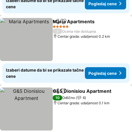
Izaberi datume da bi se prikazale tačne
Pogledaj cene
cene
Maria Apartments
Deli
Dodati u favorite
5 Zvezdice
/
Ocena nije dostupna
Centar grada: udaljenost 0.2 km
Izaberi datume da bi se prikazale tačne
Pogledaj cene
cene
G&S Dionisiou Apartment
Deli
Dodati u favorite
10
Odlično
6
Centar grada: udaljenost 0.1 km