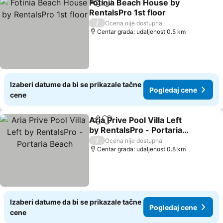
Fotinia Beach House by
Deli
Dodati u favorite
RentalsPro 1st floor
/
Ocena nije dostupna
Centar grada: udaljenost 0.5 km
Izaberi datume da bi se prikazale tačne
Pogledaj cene
cene
Aria Prive Pool Villa Left
Deli
Dodati u favorite
by RentalsPro - Portaria
Beach
/
Ocena nije dostupna
Centar grada: udaljenost 0.8 km
Izaberi datume da bi se prikazale tačne
Pogledaj cene
cene