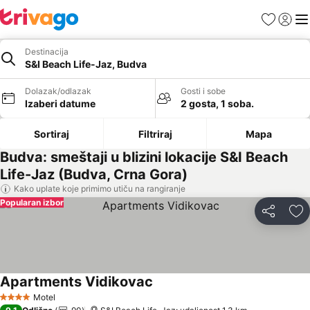
Favoriti
Prijavi
Men
Destinacija
S&I Beach Life-Jaz, Budva
Dolazak/odlazak
Gosti i sobe
Izaberi datume
2 gosta, 1 soba.
Sortiraj
Filtriraj
Mapa
Budva: smeštaji u blizini lokacije S&I Beach
Life-Jaz (Budva, Crna Gora)
Kako uplate koje primimo utiču na rangiranje
Popularan izbor
Deli
Do
Apartments Vidikovac
Pogledaj cene
Motel
4 Zvezdice