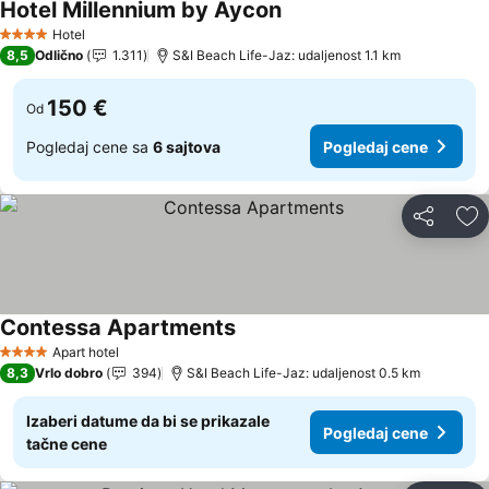
Hotel Millennium by Aycon
Pogledaj cene
Hotel
4 Zvezdice
8,5
Odlično
1.311
S&I Beach Life-Jaz: udaljenost 1.1 km
150 €
Od
Pogledaj cene sa
6 sajtova
Pogledaj cene
Deli
Do
Contessa Apartments
Pogledaj cene
Apart hotel
4 Zvezdice
8,3
Vrlo dobro
394
S&I Beach Life-Jaz: udaljenost 0.5 km
Izaberi datume da bi se prikazale
Pogledaj cene
tačne cene