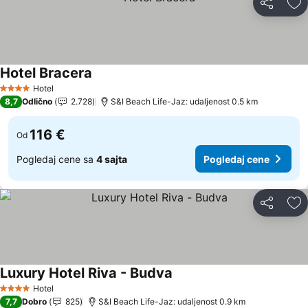
Deli
Do
Hotel Bracera
Pogledaj cene
Hotel
4 Zvezdice
8,7
Odlično
2.728
S&I Beach Life-Jaz: udaljenost 0.5 km
116 €
Od
Pogledaj cene sa
4 sajta
Pogledaj cene
Deli
Do
Luxury Hotel Riva - Budva
Pogledaj cene
Hotel
4 Zvezdice
7,7
Dobro
825
S&I Beach Life-Jaz: udaljenost 0.9 km