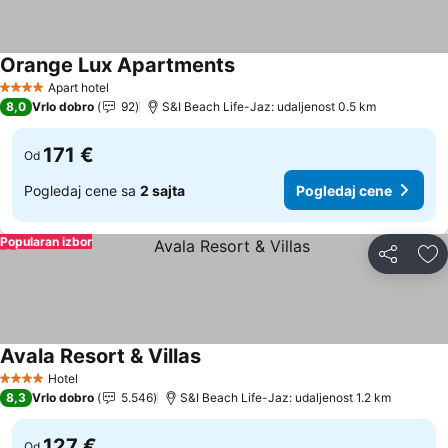
Orange Lux Apartments
Pogledaj cene
Apart hotel
4 Zvezdice
8,0
Vrlo dobro
92
S&I Beach Life-Jaz: udaljenost 0.5 km
171 €
Od
Pogledaj cene sa
2 sajta
Pogledaj cene
Popularan izbor
Deli
Do
Avala Resort & Villas
Pogledaj cene
Hotel
4 Zvezdice
8,3
Vrlo dobro
5.546
S&I Beach Life-Jaz: udaljenost 1.2 km
127 €
Od