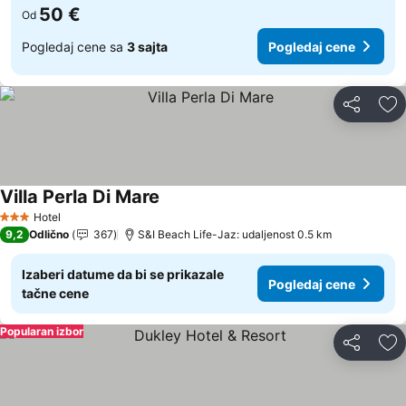
50 €
Od
Pogledaj cene sa
3 sajta
Pogledaj cene
Deli
Do
Villa Perla Di Mare
Pogledaj cene
Hotel
3 Zvezdice
9,2
Odlično
367
S&I Beach Life-Jaz: udaljenost 0.5 km
Izaberi datume da bi se prikazale
Pogledaj cene
tačne cene
Popularan izbor
Deli
Do