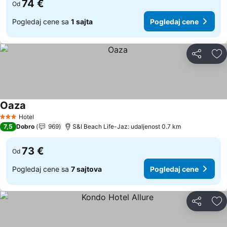
74 €
Od
Pogledaj cene sa
1 sajta
Pogledaj cene
Deli
Do
Oaza
Pogledaj cene
Hotel
3 Zvezdice
7,5
Dobro
969
S&I Beach Life-Jaz: udaljenost 0.7 km
73 €
Od
Pogledaj cene sa
7 sajtova
Pogledaj cene
Deli
Do