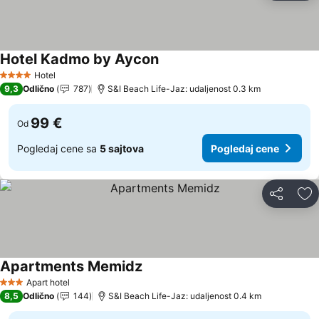
Hotel Kadmo by Aycon
Pogledaj cene
Hotel
4 Zvezdice
9,3
Odlično
787
S&I Beach Life-Jaz: udaljenost 0.3 km
99 €
Od
Pogledaj cene sa
5 sajtova
Pogledaj cene
Deli
Do
Apartments Memidz
Pogledaj cene
Apart hotel
3 Zvezdice
8,5
Odlično
144
S&I Beach Life-Jaz: udaljenost 0.4 km