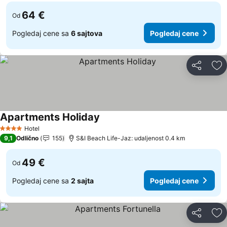
64 €
Od
Pogledaj cene sa
6 sajtova
Pogledaj cene
Deli
Do
Apartments Holiday
Pogledaj cene
Hotel
4 Zvezdice
9,1
Odlično
155
S&I Beach Life-Jaz: udaljenost 0.4 km
49 €
Od
Pogledaj cene sa
2 sajta
Pogledaj cene
Deli
Do