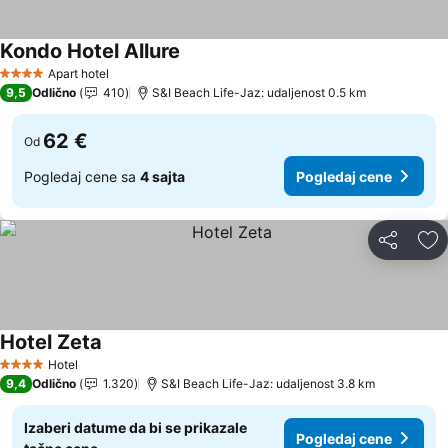
Kondo Hotel Allure
Pogledaj cene
Apart hotel
4 Zvezdice
9,5
Odlično
410
S&I Beach Life-Jaz: udaljenost 0.5 km
62 €
Od
Pogledaj cene sa
4 sajta
Pogledaj cene
Deli
Do
Hotel Zeta
Pogledaj cene
Hotel
4 Zvezdice
9,4
Odlično
1.320
S&I Beach Life-Jaz: udaljenost 3.8 km
Izaberi datume da bi se prikazale
Pogledaj cene