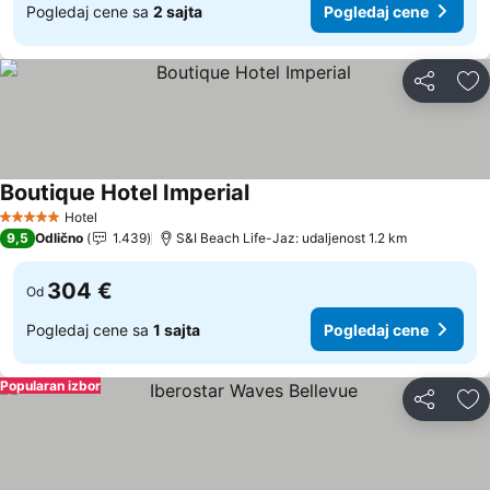
Pogledaj cene sa
2 sajta
Pogledaj cene
Deli
Do
Boutique Hotel Imperial
Pogledaj cene
Hotel
5 Zvezdice
9,5
Odlično
1.439
S&I Beach Life-Jaz: udaljenost 1.2 km
304 €
Od
Pogledaj cene sa
1 sajta
Pogledaj cene
Popularan izbor
Deli
Do