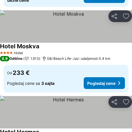
tačne cene
Deli
Do
Hotel Moskva
Pogledaj cene
Hotel
4 Zvezdice
8,9
Odlično
1.913
S&I Beach Life-Jaz: udaljenost 0.4 km
233 €
Od
Pogledaj cene sa
3 sajta
Pogledaj cene
Deli
Do