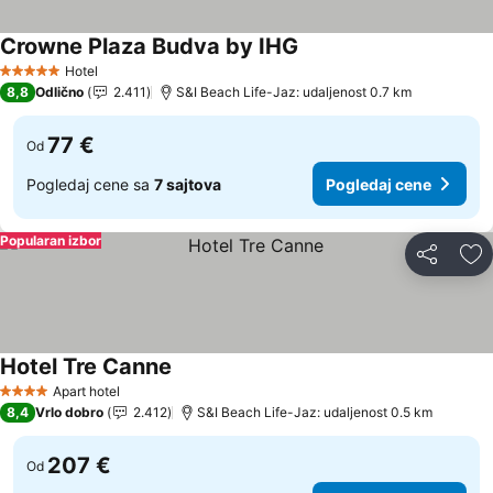
Crowne Plaza Budva by IHG
Pogledaj cene
Hotel
5 Zvezdice
8,8
Odlično
2.411
S&I Beach Life-Jaz: udaljenost 0.7 km
77 €
Od
Pogledaj cene sa
7 sajtova
Pogledaj cene
Popularan izbor
Deli
Do
Hotel Tre Canne
Pogledaj cene
Apart hotel
4 Zvezdice
8,4
Vrlo dobro
2.412
S&I Beach Life-Jaz: udaljenost 0.5 km
207 €
Od