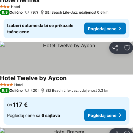
Hotel Hermes
Pogledaj cene
Hotel
3 Zvezdice
8,9
Odlično
797
S&I Beach Life-Jaz: udaljenost 0.6 km
Izaberi datume da bi se prikazale
Pogledaj cene
tačne cene
Deli
Do
Hotel Twelve by Aycon
Pogledaj cene
Hotel
4 Zvezdice
9,3
Odlično
420
S&I Beach Life-Jaz: udaljenost 0.3 km
117 €
Od
Pogledaj cene sa
6 sajtova
Pogledaj cene