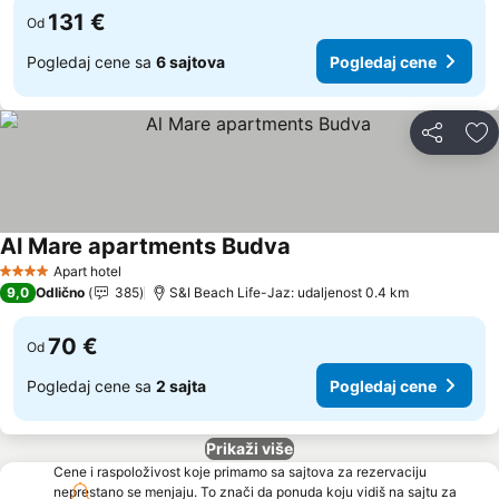
131 €
Od
Pogledaj cene sa
6 sajtova
Pogledaj cene
Deli
Do
Al Mare apartments Budva
Pogledaj cene
Apart hotel
4 Zvezdice
9,0
Odlično
385
S&I Beach Life-Jaz: udaljenost 0.4 km
70 €
Od
Pogledaj cene sa
2 sajta
Pogledaj cene
Prikaži više
Cene i raspoloživost koje primamo sa sajtova za rezervaciju
neprestano se menjaju. To znači da ponuda koju vidiš na sajtu za