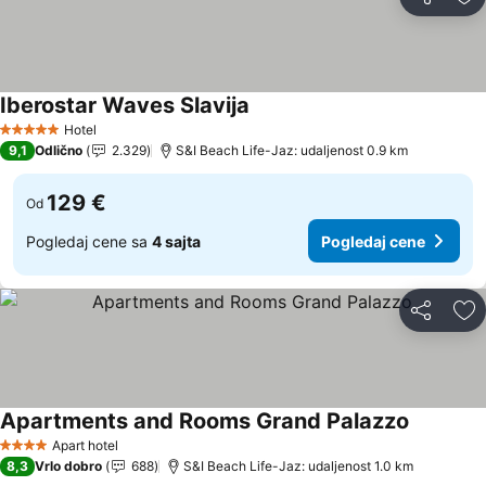
Deli
Do
Iberostar Waves Slavija
Pogledaj cene
Hotel
5 Zvezdice
9,1
Odlično
2.329
S&I Beach Life-Jaz: udaljenost 0.9 km
129 €
Od
Pogledaj cene sa
4 sajta
Pogledaj cene
Deli
Do
Apartments and Rooms Grand Palazzo
Pogledaj
Apart hotel
4 Zvezdice
8,3
Vrlo dobro
688
S&I Beach Life-Jaz: udaljenost 1.0 km