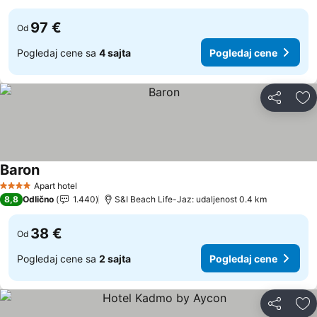
97 €
Od
Pogledaj cene sa
4 sajta
Pogledaj cene
Deli
Do
Baron
Pogledaj cene
Apart hotel
4 Zvezdice
8,8
Odlično
1.440
S&I Beach Life-Jaz: udaljenost 0.4 km
38 €
Od
Pogledaj cene sa
2 sajta
Pogledaj cene
Deli
Do