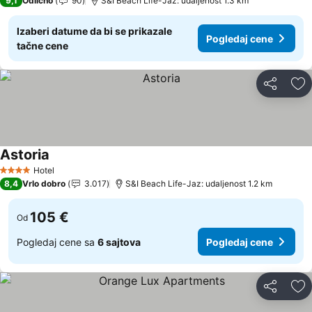
9,1
Odlično
90
S&I Beach Life-Jaz: udaljenost 1.3 km
Izaberi datume da bi se prikazale
Pogledaj cene
tačne cene
Deli
Do
Astoria
Pogledaj cene
Hotel
4 Zvezdice
8,4
Vrlo dobro
3.017
S&I Beach Life-Jaz: udaljenost 1.2 km
105 €
Od
Pogledaj cene sa
6 sajtova
Pogledaj cene
Deli
Do