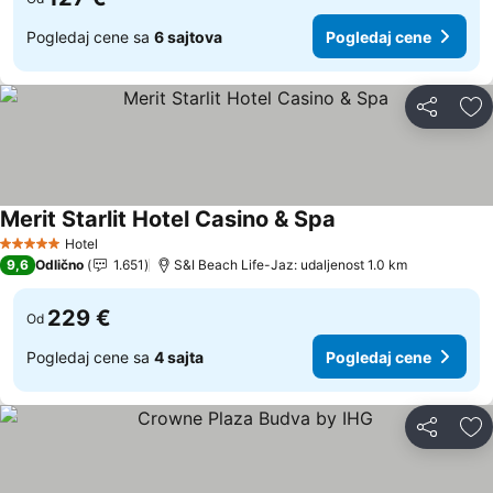
Pogledaj cene sa
6 sajtova
Pogledaj cene
Deli
Do
Merit Starlit Hotel Casino & Spa
Pogledaj cene
Hotel
5 Zvezdice
9,6
Odlično
1.651
S&I Beach Life-Jaz: udaljenost 1.0 km
229 €
Od
Pogledaj cene sa
4 sajta
Pogledaj cene
Deli
Do