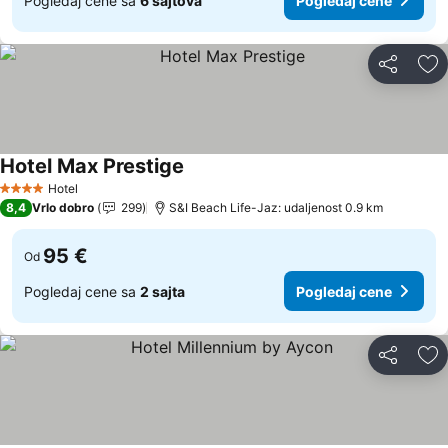
Pogledaj cene sa
6 sajtova
Pogledaj cene
Deli
Do
Hotel Max Prestige
Pogledaj cene
Hotel
4 Zvezdice
8,4
Vrlo dobro
299
S&I Beach Life-Jaz: udaljenost 0.9 km
95 €
Od
Pogledaj cene sa
2 sajta
Pogledaj cene
Deli
Do