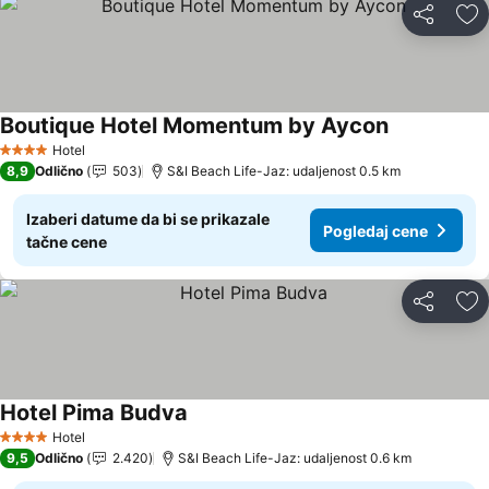
Deli
Do
Boutique Hotel Momentum by Aycon
Pogledaj ce
Hotel
4 Zvezdice
8,9
Odlično
503
S&I Beach Life-Jaz: udaljenost 0.5 km
Izaberi datume da bi se prikazale
Pogledaj cene
tačne cene
Deli
Do
Hotel Pima Budva
Pogledaj cene
Hotel
4 Zvezdice
9,5
Odlično
2.420
S&I Beach Life-Jaz: udaljenost 0.6 km