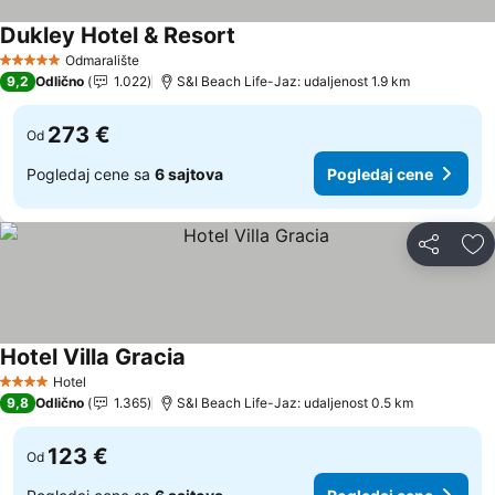
Dukley Hotel & Resort
Pogledaj cene
Odmaralište
5 Zvezdice
9,2
Odlično
1.022
S&I Beach Life-Jaz: udaljenost 1.9 km
273 €
Od
Pogledaj cene sa
6 sajtova
Pogledaj cene
Deli
Do
Hotel Villa Gracia
Pogledaj cene
Hotel
4 Zvezdice
9,8
Odlično
1.365
S&I Beach Life-Jaz: udaljenost 0.5 km
123 €
Od