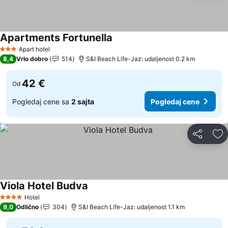
Apartments Fortunella
Pogledaj cene
Apart hotel
3 Zvezdice
8,4
Vrlo dobro
514
S&I Beach Life-Jaz: udaljenost 0.2 km
42 €
Od
Pogledaj cene sa
2 sajta
Pogledaj cene
Deli
Do
Viola Hotel Budva
Pogledaj cene
Hotel
4 Zvezdice
9,0
Odlično
304
S&I Beach Life-Jaz: udaljenost 1.1 km