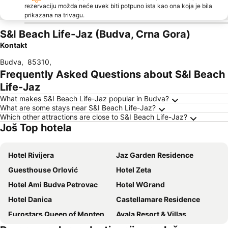
rezervaciju možda neće uvek biti potpuno ista kao ona koja je bila
prikazana na trivagu.
S&I Beach Life-Jaz (Budva, Crna Gora)
Kontakt
Budva
,
85310
,
Frequently Asked Questions about S&I Beach
Life-Jaz
What makes S&I Beach Life-Jaz popular in Budva?
What are some stays near S&I Beach Life-Jaz?
Which other attractions are close to S&I Beach Life-Jaz?
Još Top hotela
Hotel Rivijera
Jaz Garden Residence
Guesthouse Orlović
Hotel Zeta
Hotel Ami Budva Petrovac
Hotel WGrand
Hotel Danica
Castellamare Residence
Eurostars Queen of Montenegro
Avala Resort & Villas