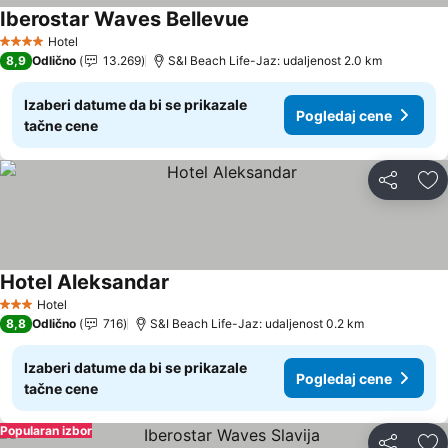
Iberostar Waves Bellevue
Pogledaj cene
Hotel
4 Zvezdice
8,9
Odlično
13.269
S&I Beach Life-Jaz: udaljenost 2.0 km
Izaberi datume da bi se prikazale
Pogledaj cene
tačne cene
Deli
Do
Hotel Aleksandar
Pogledaj cene
Hotel
3 Zvezdice
8,8
Odlično
716
S&I Beach Life-Jaz: udaljenost 0.2 km
Izaberi datume da bi se prikazale
Pogledaj cene
tačne cene
Popularan izbor