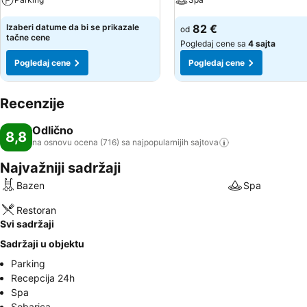
Izaberi datume da bi se prikazale
82 €
od
tačne cene
Pogledaj cene sa
4 sajta
Pogledaj cene
Pogledaj cene
Recenzije
Odlično
8,8
na osnovu ocena (716) sa najpopularnijih
sajtova
Najvažniji sadržaji
Bazen
Spa
Restoran
Svi sadržaji
Sadržaji u objektu
Parking
Recepcija 24h
Spa
Sobarica