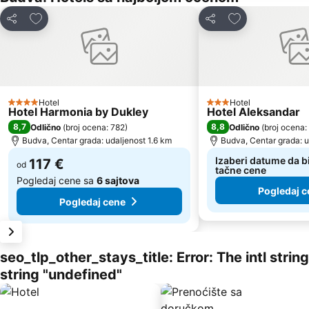
Dodati u favorite
Dodati u favori
Deli
Deli
Hotel
Hotel
4 Zvezdice
3 Zvezdice
Hotel Harmonia by Dukley
Hotel Aleksandar
8,7
8,8
Odlično
(
broj ocena: 782
)
Odlično
(
broj ocena:
Budva, Centar grada: udaljenost 1.6 km
Budva, Centar grada: u
Izaberi datume da bi
117 €
od
tačne cene
Pogledaj cene sa
6 sajtova
Pogledaj c
Pogledaj cene
seo_tlp_other_stays_title: Error: The intl stri
string "undefined"