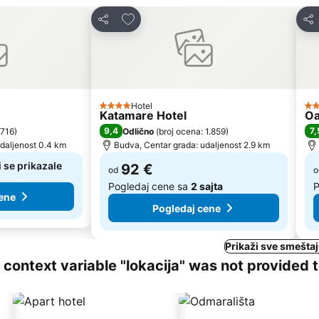
te
Dodati u favorite
Deli
Del
Hotel
4 Zvezdice
3 
Katamare Hotel
Oa
9,4
7,
 716
)
Odlično
(
broj ocena: 1.859
)
daljenost 0.4 km
Budva, Centar grada: udaljenost 2.9 km
 se prikazale
92 €
od
o
Pogledaj cene sa
2 sajta
P
ene
Pogledaj cene
Prikaži sve smešta
ng context variable "lokacija" was not provided 