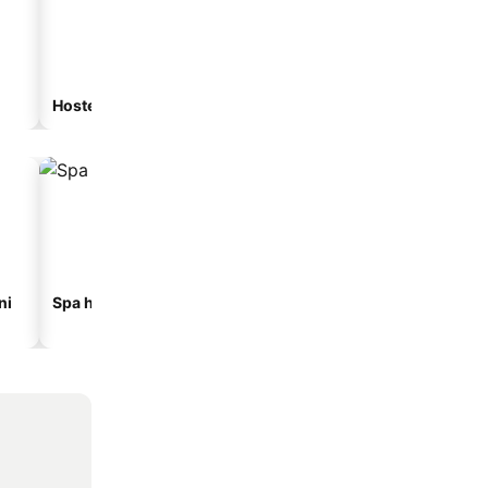
Hostel
Gostionica
ni
Spa hoteli
Hoteli na plaži