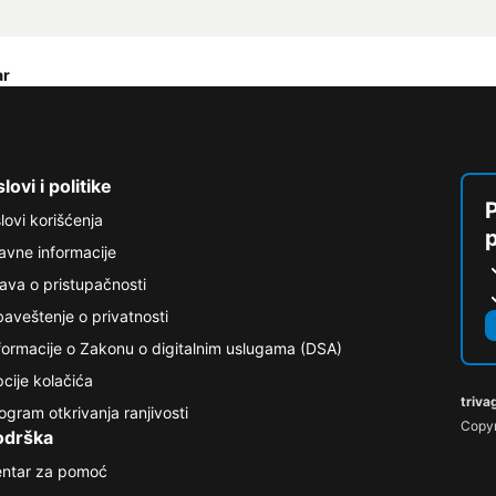
ar
lovi i politike
P
lovi korišćenja
avne informacije
java o pristupačnosti
aveštenje o privatnosti
formacije o Zakonu o digitalnim uslugama (DSA)
cije kolačića
triva
ogram otkrivanja ranjivosti
Copyr
odrška
ntar za pomoć