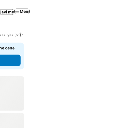
Meni
ijavi me
a rangiranje
čne cene