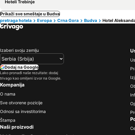
Hoteli Trebinje
Prikaži sve smeštaje u Budva
pretraga hotela
Evropa
Crna Gora
Budva
Hotel Aleksand
Izaberi svoju zemlju
Us
Us
Dodaj na Google
Pr
Lako pronađi naše rezultate: dodaj
Iz
trivago kao omiljeni izvor na Google.
Kompanija
Ob
O nama
In
Sve otvorene pozicije
Op
Odnosi sa investitorima
Pr
P
Štampa
Naši proizvodi
Ce