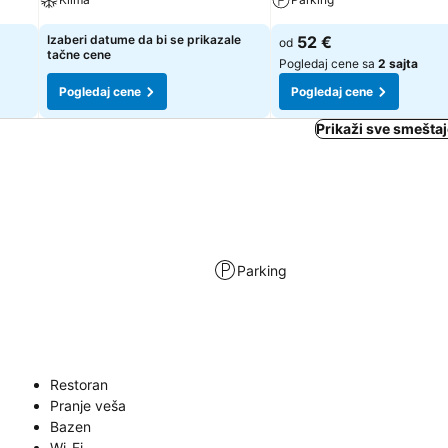
Izaberi datume da bi se prikazale
52 €
od
tačne cene
Pogledaj cene sa
2 sajta
Pogledaj cene
Pogledaj cene
Prikaži sve smešta
Parking
Restoran
Pranje veša
Bazen
Wi-Fi