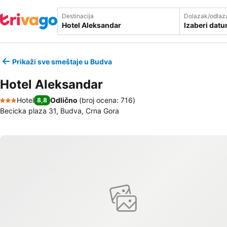
Destinacija
Dolazak/odlaz
Izaberi dat
Prikaži sve smeštaje u Budva
Hotel Aleksandar
Hotel
Odlično
(
broj ocena: 716
)
8,8
3 Zvezdice
Becicka plaza 31, Budva, Crna Gora