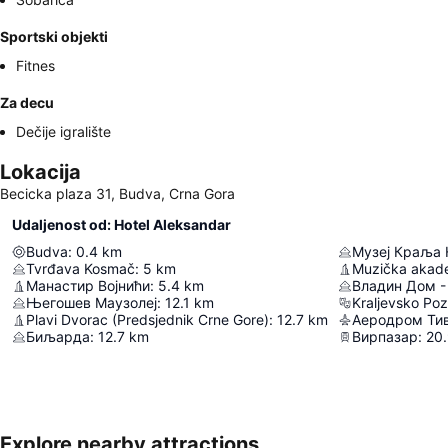
Sportski objekti
Fitnes
Za decu
Dečije igralište
Lokacija
Becicka plaza 31, Budva, Crna Gora
Udaljenost od: Hotel Aleksandar
Budva
:
0.4
km
Музеј Краља 
Tvrđava Kosmač
:
5
km
Манастир Војнићи
:
5.4
km
Његошев Маузолеј
:
12.1
km
Kraljevsko Poz
Plavi Dvorac (Predsjednik Crne Gore)
:
12.7
km
Аеродром Ти
Биљарда
:
12.7
km
Вирпазар
:
20
Explore nearby attractions