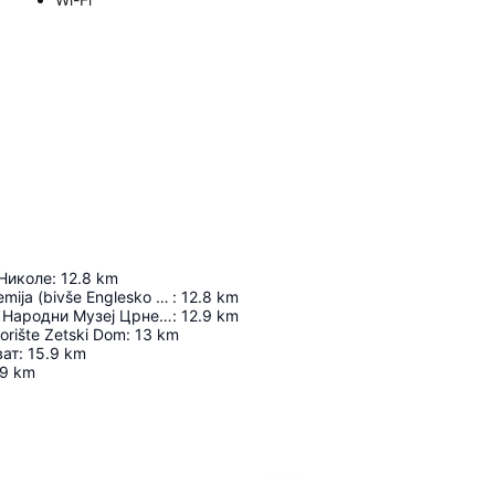
Николе
:
12.8
km
Muzička akademija (bivše Englesko poslanstvo)
:
12.8
km
Владин Дом - Народни Музеј Црне Горе
:
12.9
km
orište Zetski Dom
:
13
km
ват
:
15.9
km
.9
km