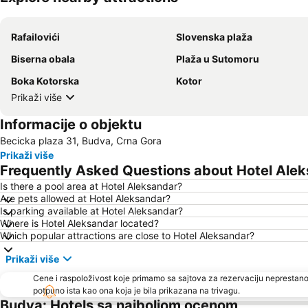
Rafailovići
Slovenska plaža
Biserna obala
Plaža u Sutomoru
Boka Kotorska
Kotor
Prikaži više
Informacije o objektu
Becicka plaza 31, Budva, Crna Gora
Prikaži više
Frequently Asked Questions about Hotel Ale
Is there a pool area at Hotel Aleksandar?
Are pets allowed at Hotel Aleksandar?
Is parking available at Hotel Aleksandar?
Where is Hotel Aleksandar located?
Which popular attractions are close to Hotel Aleksandar?
Prikaži više
Cene i raspoloživost koje primamo sa sajtova za rezervaciju neprestano
potpuno ista kao ona koja je bila prikazana na trivagu.
Budva: Hotels sa najboljom ocenom