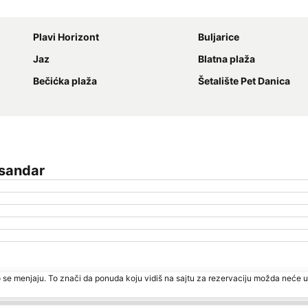
Proširi mapu
Plavi Horizont
Buljarice
Jaz
Blatna plaža
Bečićka plaža
Šetalište Pet Danica
ksandar
 se menjaju. To znači da ponuda koju vidiš na sajtu za rezervaciju možda neće u