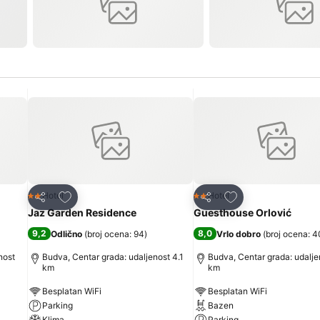
Dodati u favorite
Dodati u favorite
Hotel
Hotel
2 Zvezdice
2 Zvezdice
Deli
Deli
Jaz Garden Residence
Guesthouse Orlović
9,2
8,0
Odlično
(
broj ocena: 94
)
Vrlo dobro
(
broj ocena: 
nost
Budva, Centar grada: udaljenost 4.1
Budva, Centar grada: udalje
km
km
Besplatan WiFi
Besplatan WiFi
Parking
Bazen
Klima
Parking