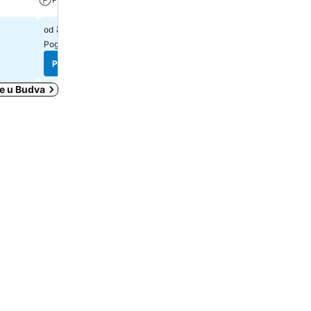
83 €
103 €
od
od
Pogledaj cene sa
5 sajtova
Pogledaj cene sa
5 sajtova
Pogledaj cene
Pogledaj cene
je u Budva