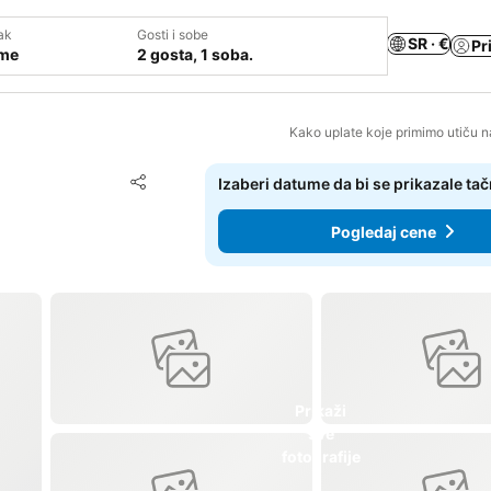
ak
Gosti i sobe
SR · €
Pr
ume
2 gosta, 1 soba.
Kako uplate koje primimo utiču n
Dodati u favorite
Izaberi datume da bi se prikazale ta
Deli
Pogledaj cene