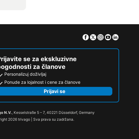
Facebook
Twitter
Instagram
Youtube
Linkedin
rijavite se za ekskluzivne
pogodnosti za članove
Personalizuj doživljaj
Ponude za lojalnost i cene za članove
Prijavi se
go N.V.
, Kesselstraße 5 – 7, 40221 Düsseldorf, Germany
ight 2026 trivago | Sva prava su zadržana.