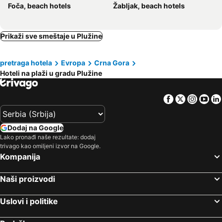
Foča, beach hotels
Žabljak, beach hotels
Prikaži sve smeštaje u Plužine
pretraga hotela
Evropa
Crna Gora
Hoteli na plaži u gradu Plužine
Facebook
Twitter
Insta
Yo
Dodaj na Google
Lako pronađi naše rezultate: dodaj
trivago kao omiljeni izvor na Google.
Kompanija
Naši proizvodi
Uslovi i politike