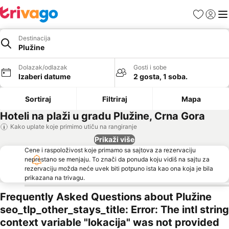
Favoriti
Prijavi
Men
Destinacija
Plužine
Dolazak/odlazak
Gosti i sobe
Izaberi datume
2 gosta, 1 soba.
Sortiraj
Filtriraj
Mapa
Hoteli na plaži u gradu Plužine, Crna Gora
Kako uplate koje primimo utiču na rangiranje
Prikaži više
Cene i raspoloživost koje primamo sa sajtova za rezervaciju
neprestano se menjaju. To znači da ponuda koju vidiš na sajtu za
rezervaciju možda neće uvek biti potpuno ista kao ona koja je bila
prikazana na trivagu.
Frequently Asked Questions about Plužine
seo_tlp_other_stays_title: Error: The intl string
context variable "lokacija" was not provided