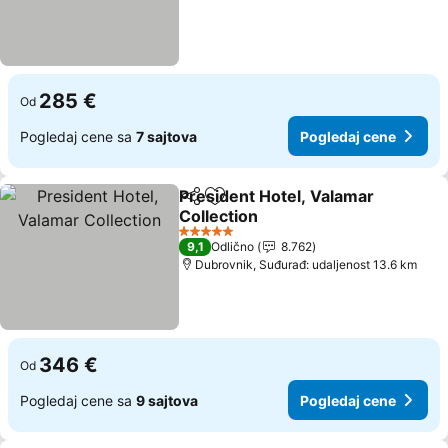
285 €
Od
Pogledaj cene sa
7 sajtova
Pogledaj cene
President Hotel, Valamar
Deli
Dodati u favorite
Collection
Pogledaj cene
5 Zvezdice
9,1
Odlično
8.762
Dubrovnik, Suđurađ: udaljenost 13.6 km
346 €
Od
Pogledaj cene sa
9 sajtova
Pogledaj cene