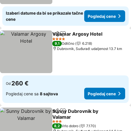
Izaberi datume da bi se prikazale tačne
Pogledaj cene
cene
Valamar Argosy Hotel
Deli
Dodati u favorite
Pogl
4 Zvezdice
9,1
Odlično
6.218
Dubrovnik, Suđurađ: udaljenost 13.7 km
260 €
Od
Pogledaj cene sa
8 sajtova
Pogledaj cene
Sunny Dubrovnik by
Deli
Dodati u favorite
Valamar
Pogledaj cene
3 Zvezdice
8,2
Vrlo dobro
7.170