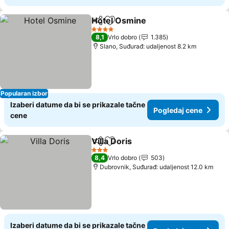
Hotel Osmine
Deli
Dodati u favorite
Pogledaj cen
4 Zvezdice
8,1
Vrlo dobro
1.385
Slano, Suđurađ: udaljenost 8.2 km
Popularan izbor
Izaberi datume da bi se prikazale tačne
Pogledaj cene
cene
Villa Doris
Deli
Dodati u favorite
Pogledaj cene
3 Zvezdice
8,4
Vrlo dobro
503
Dubrovnik, Suđurađ: udaljenost 12.0 km
Izaberi datume da bi se prikazale tačne