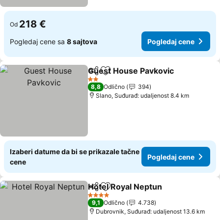
218 €
Od
Pogledaj cene sa
8 sajtova
Pogledaj cene
Guest House Pavkovic
Deli
Dodati u favorite
Pog
2 Zvezdice
8,8
Odlično
394
Slano, Suđurađ: udaljenost 8.4 km
Izaberi datume da bi se prikazale tačne
Pogledaj cene
cene
Hotel Royal Neptun
Deli
Dodati u favorite
Pogled
4 Zvezdice
9,1
Odlično
4.738
Dubrovnik, Suđurađ: udaljenost 13.6 km