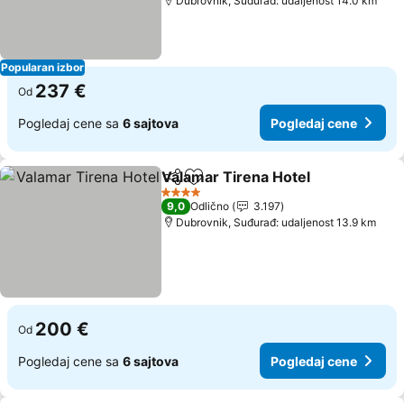
Dubrovnik, Suđurađ: udaljenost 14.0 km
Popularan izbor
237 €
Od
Pogledaj cene sa
6 sajtova
Pogledaj cene
Valamar Tirena Hotel
Deli
Dodati u favorite
Pogl
4 Zvezdice
9,0
Odlično
3.197
Dubrovnik, Suđurađ: udaljenost 13.9 km
200 €
Od
Pogledaj cene sa
6 sajtova
Pogledaj cene