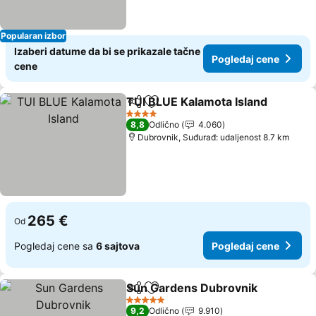
Popularan izbor
Izaberi datume da bi se prikazale tačne
Pogledaj cene
cene
TUI BLUE Kalamota Island
Deli
Dodati u favorite
4 Zvezdice
8,8
Odlično
4.060
Dubrovnik, Suđurađ: udaljenost 8.7 km
265 €
Od
Pogledaj cene sa
6 sajtova
Pogledaj cene
Sun Gardens Dubrovnik
Deli
Dodati u favorite
Po
5 Zvezdice
9,2
Odlično
9.910