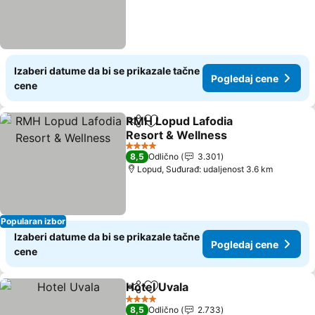
Izaberi datume da bi se prikazale tačne
Pogledaj cene
cene
RMH Lopud Lafodia
Deli
Dodati u favorite
Resort & Wellness
Pogledaj cene
4 Zvezdice
8,5
Odlično
3.301
Lopud, Suđurađ: udaljenost 3.6 km
Popularan izbor
Izaberi datume da bi se prikazale tačne
Pogledaj cene
cene
Hotel Uvala
Deli
Dodati u favorite
Pogledaj cene
4 Zvezdice
8,5
Odlično
2.733