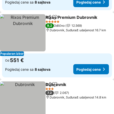
Pogledaj cene sa
8 sajtova
Pogledaj cene
Rixos Premium Dubrovnik
Deli
Dodati u favorite
5 Zvezdice
9,2
Odlično
12.569
Dubrovnik, Suđurađ: udaljenost 16.7 km
Popularan izbor
551 €
Od
Pogledaj cene sa
8 sajtova
Pogledaj cene
Dubrovnik
Deli
Dodati u favorite
Pogledaj cene
3 Zvezdice
7,2
2.067
Dubrovnik, Suđurađ: udaljenost 14.8 km