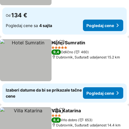
134 €
Od
Pogledaj cene sa
4 sajta
Pogledaj cene
Hotel Sumratin
Deli
Dodati u favorite
Pogledaj c
5 Zvezdice
9,4
Odlično
460
Dubrovnik, Suđurađ: udaljenost 15.2 km
Izaberi datume da bi se prikazale tačne
Pogledaj cene
cene
Villa Katarina
Deli
Dodati u favorite
Pogledaj cen
3 Zvezdice
8,4
Vrlo dobro
653
Dubrovnik, Suđurađ: udaljenost 14.4 km