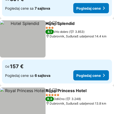
Pogledaj cene sa
7 sajtova
Pogledaj cene
Hotel Splendid
Deli
Dodati u favorite
Pogledaj ce
3 Zvezdice
8,1
Vrlo dobro
3.853
Dubrovnik, Suđurađ: udaljenost 14.4 km
157 €
Od
Pogledaj cene sa
6 sajtova
Pogledaj cene
Royal Princess Hotel
Deli
Dodati u favorite
Pogle
5 Zvezdice
9,3
Odlično
3.248
Dubrovnik, Suđurađ: udaljenost 13.8 km