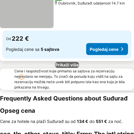
Dubrovnik, Suđurađ: udaljenost 14.7 km
222 €
Od
Pogledaj cene sa
5 sajtova
Pogledaj cene
Prikaži više
Cene i raspoloživost koje primamo sa sajtova za rezervaciju
neprestano se menjaju. To znači da ponuda koju vidiš na sajtu za
rezervaciju možda neće uvek biti potpuno ista kao ona koja je bila
prikazana na trivagu.
Frequently Asked Questions about Suđurađ
Opseg cena
Cene za hotele na plaži Suđurađ su od
‎134 €
do
‎551 €
za noć.