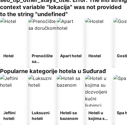
seo_tlp_other_stays_title: Error: The intl string
context variable "lokacija" was not provided
to the string "undefined"
Hotel
Prenoćište
Apart hotel
Hostel
Gost
sa
doručkom
Popularne kategorije hotela u Suđurađ
Jeftini
Luksuzni
Hoteli sa
Hoteli u
Spa h
hoteli
hoteli
bazenom
kojima su
dozvoljeni