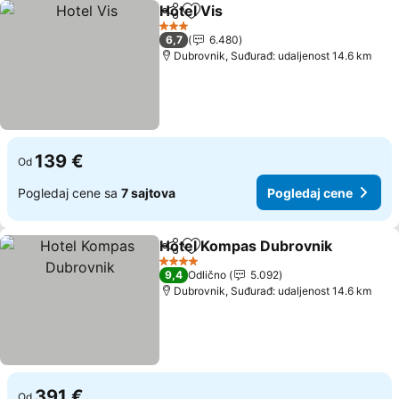
Hotel Vis
Deli
Dodati u favorite
Pogledaj cene
3 Zvezdice
6,7
6.480
Dubrovnik, Suđurađ: udaljenost 14.6 km
139 €
Od
Pogledaj cene sa
7 sajtova
Pogledaj cene
Hotel Kompas Dubrovnik
Deli
Dodati u favorite
P
4 Zvezdice
9,4
Odlično
5.092
Dubrovnik, Suđurađ: udaljenost 14.6 km
391 €
Od