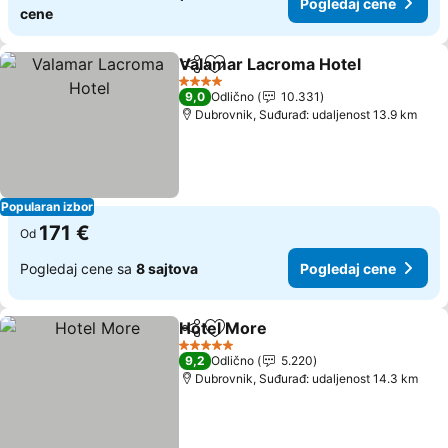
Pogledaj cene
cene
Valamar Lacroma Hotel
Deli
Dodati u favorite
Po
4 Zvezdice
9,0
Odlično
10.331
Dubrovnik, Suđurađ: udaljenost 13.9 km
Popularan izbor
171 €
Od
Pogledaj cene sa
8 sajtova
Pogledaj cene
Hotel More
Deli
Dodati u favorite
Pogledaj cene
5 Zvezdice
9,2
Odlično
5.220
Dubrovnik, Suđurađ: udaljenost 14.3 km