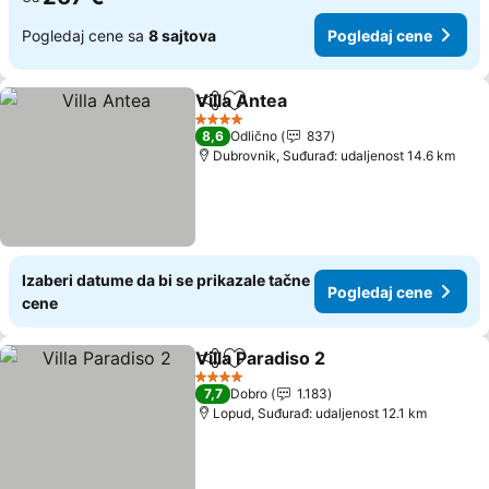
Pogledaj cene sa
8 sajtova
Pogledaj cene
Villa Antea
Deli
Dodati u favorite
Pogledaj cene
4 Zvezdice
8,6
Odlično
837
Dubrovnik, Suđurađ: udaljenost 14.6 km
Izaberi datume da bi se prikazale tačne
Pogledaj cene
cene
Villa Paradiso 2
Deli
Dodati u favorite
Pogledaj c
4 Zvezdice
7,7
Dobro
1.183
Lopud, Suđurađ: udaljenost 12.1 km