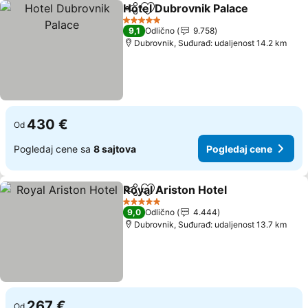
Hotel Dubrovnik Palace
Deli
Dodati u favorite
Po
5 Zvezdice
9,1
Odlično
9.758
Dubrovnik, Suđurađ: udaljenost 14.2 km
430 €
Od
Pogledaj cene sa
8 sajtova
Pogledaj cene
Royal Ariston Hotel
Deli
Dodati u favorite
Pogled
5 Zvezdice
9,0
Odlično
4.444
Dubrovnik, Suđurađ: udaljenost 13.7 km
267 €
Od