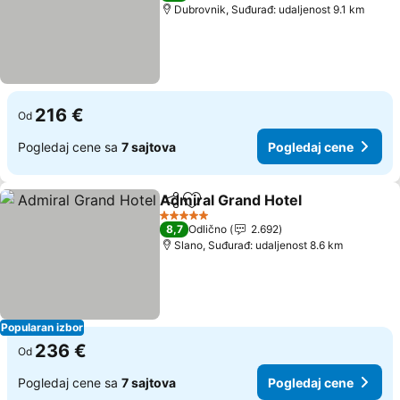
Dubrovnik, Suđurađ: udaljenost 9.1 km
216 €
Od
Pogledaj cene sa
7 sajtova
Pogledaj cene
Admiral Grand Hotel
Deli
Dodati u favorite
Pogle
5 Zvezdice
8,7
Odlično
2.692
Slano, Suđurađ: udaljenost 8.6 km
Popularan izbor
236 €
Od
Pogledaj cene sa
7 sajtova
Pogledaj cene