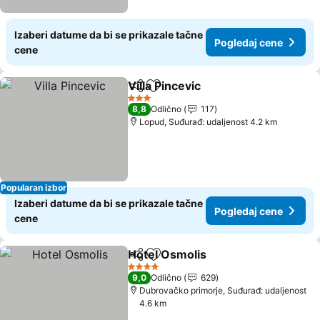
Izaberi datume da bi se prikazale tačne
Pogledaj cene
cene
Villa Pincevic
Deli
Dodati u favorite
Pogledaj cen
3 Zvezdice
8,8
Odlično
117
Lopud, Suđurađ: udaljenost 4.2 km
Popularan izbor
Izaberi datume da bi se prikazale tačne
Pogledaj cene
cene
Hotel Osmolis
Deli
Dodati u favorite
Pogledaj ce
4 Zvezdice
9,0
Odlično
629
Dubrovačko primorje, Suđurađ: udaljenost
4.6 km