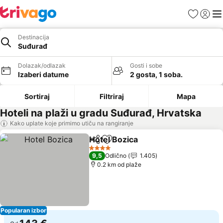
Favoriti
Prijavi
Men
Destinacija
Suđurađ
Dolazak/odlazak
Gosti i sobe
Izaberi datume
2 gosta, 1 soba.
Sortiraj
Filtriraj
Mapa
Hoteli na plaži u gradu Suđurađ, Hrvatska
Kako uplate koje primimo utiču na rangiranje
Hotel Bozica
Deli
Dodati u favorite
Pogledaj cene
4 Zvezdice
9,5
Odlično
1.405
0.2 km od plaže
Popularan izbor