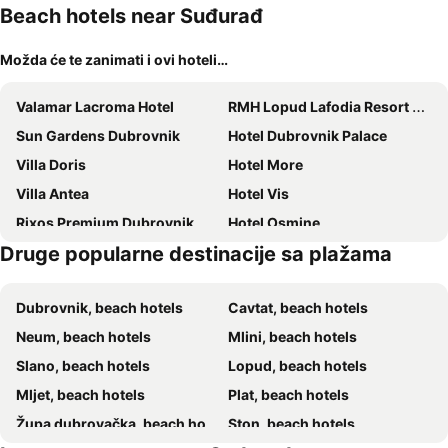
kućni
Beach hotels near Suđurađ
ljubimci
Možda će te zanimati i ovi hoteli…
Valamar Lacroma Hotel
RMH Lopud Lafodia Resort & Wellness
Sun Gardens Dubrovnik
Hotel Dubrovnik Palace
Villa Doris
Hotel More
Villa Antea
Hotel Vis
Rixos Premium Dubrovnik
Hotel Osmine
Druge popularne destinacije sa plažama
Hotel Bozica
Hotel Royal Neptun
Royal Ariston Hotel
Sunny Dubrovnik by Valamar
Dubrovnik, beach hotels
Cavtat, beach hotels
Admiral Grand Hotel
Royal Princess Hotel
Neum, beach hotels
Mlini, beach hotels
Hotel Splendid
TUI BLUE Kalamota Island
Slano, beach hotels
Lopud, beach hotels
President Hotel, Valamar Collection
Dubrovnik
Mljet, beach hotels
Plat, beach hotels
Hotel Komodor
Royal Palm
Župa dubrovačka, beach hotels
Ston, beach hotels
Guest House Pavkovic
Valamar Tirena Hotel