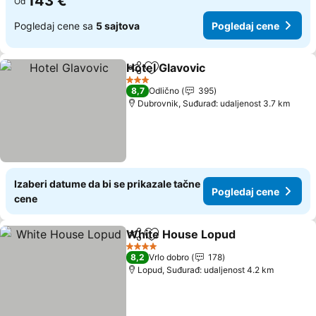
143 €
Od
Pogledaj cene sa
5 sajtova
Pogledaj cene
Hotel Glavovic
Deli
Dodati u favorite
Pogledaj ce
3 Zvezdice
8,7
Odlično
395
Dubrovnik, Suđurađ: udaljenost 3.7 km
Izaberi datume da bi se prikazale tačne
Pogledaj cene
cene
White House Lopud
Deli
Dodati u favorite
Pogled
4 Zvezdice
8,2
Vrlo dobro
178
Lopud, Suđurađ: udaljenost 4.2 km