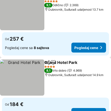
5 Zvezdice
9,1
Odlično
2.369
Dubrovnik, Suđurađ: udaljenost 13.7 km
257 €
Od
Pogledaj cene sa
8 sajtova
Pogledaj cene
Grand Hotel Park
Deli
Dodati u favorite
Pogledaj
4 Zvezdice
8,1
Vrlo dobro
4.969
Dubrovnik, Suđurađ: udaljenost 14.9 km
184 €
Od