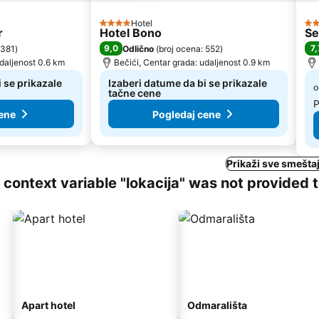
Hotel
4 Zvezdice
2 
r
Hotel Bono
Se
9,0
7,
 381
)
Odlično
(
broj ocena: 552
)
udaljenost 0.6 km
Bečići, Centar grada: udaljenost 0.9 km
 se prikazale
Izaberi datume da bi se prikazale
o
tačne cene
P
ene
Pogledaj cene
Prikaži sve smeštaj
ng context variable "lokacija" was not provided 
Apart hotel
Odmarališta