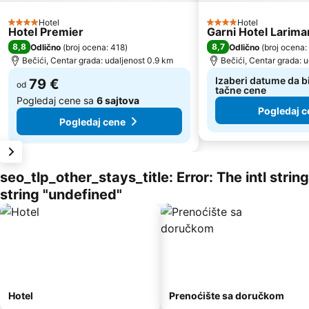
Hotel
Hotel
4 Zvezdice
4 Zvezdice
Hotel Premier
Garni Hotel Larima
8,8
8,7
Odlično
(
broj ocena: 418
)
Odlično
(
broj ocena:
Bečići, Centar grada: udaljenost 0.9 km
Bečići, Centar grada: 
Izaberi datume da bi
79 €
od
tačne cene
Pogledaj cene sa
6 sajtova
Pogledaj c
Pogledaj cene
seo_tlp_other_stays_title: Error: The intl stri
string "undefined"
Hotel
Prenoćište sa doručkom