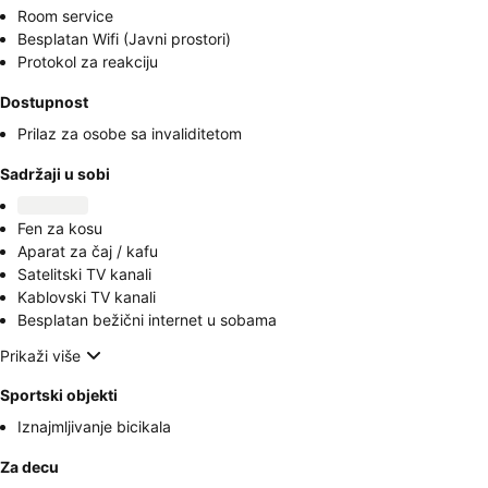
Room service
Besplatan Wifi (Javni prostori)
Protokol za reakciju
Dostupnost
Prilaz za osobe sa invaliditetom
Sadržaji u sobi
Fen za kosu
Aparat za čaj / kafu
Satelitski TV kanali
Kablovski TV kanali
Besplatan bežični internet u sobama
Prikaži više
Sportski objekti
Iznajmljivanje bicikala
Za decu