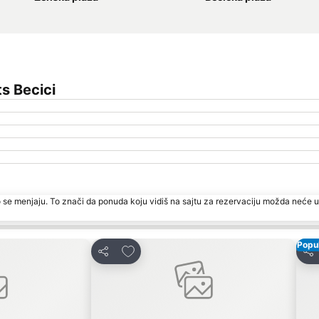
s Becici
 se menjaju. To znači da ponuda koju vidiš na sajtu za rezervaciju možda neće u
Popul
te
Dodati u favorite
Deli
Del