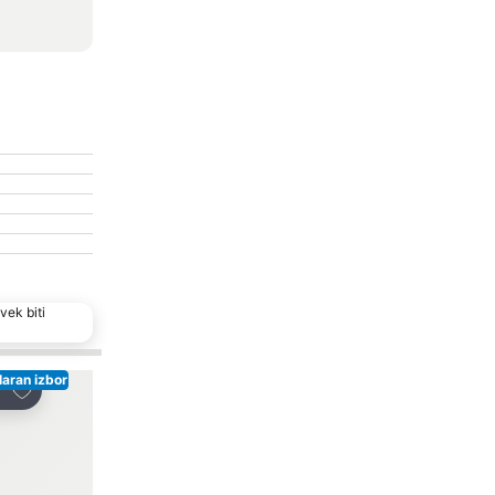
vek biti
aran izbor
Dodati u favorite
Dodati u favorite
i
Deli