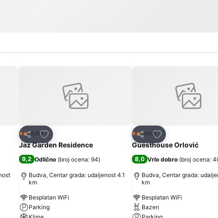
Dodati u favorite
Dodati u favorite
Hotel
Hotel
2 Zvezdice
2 Zvezdice
Deli
Deli
Jaz Garden Residence
Guesthouse Orlović
9,2
8,0
Odlično
(
broj ocena: 94
)
Vrlo dobro
(
broj ocena: 
nost
Budva, Centar grada: udaljenost 4.1
Budva, Centar grada: udalje
km
km
Besplatan WiFi
Besplatan WiFi
Parking
Bazen
Klima
Parking