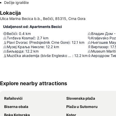
Dečije igralište
Lokacija
Ulica Marina Becica b.b., Bečići, 85315, Crna Gora
Udaljenost od: Apartments Becici
Bečići
:
0.4
km
Tvrđava Kosmač
:
2.7
km
Kraljevsko Poz
Plavi Dvorac (Predsjednik Crne Gore)
:
12.1
km
Његошев Мау
Музеј Краља Николе
:
12.2
km
Вирпазар
:
17.
Биљарда
:
12.2
km
Museum Marit
Muzička akademija (bivše Englesko poslanstvo)
:
12.2
km
Аеродром Ти
Explore nearby attractions
Rafailovići
Slovenska plaža
Biserna obala
Plaža u Sutomoru
Boka Kotorska
Kotor