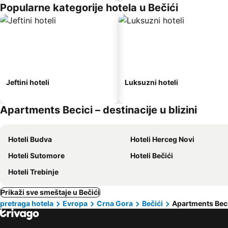
Popularne kategorije hotela u Bečići
Jeftini hoteli
Luksuzni hoteli
Apartments Becici – destinacije u blizini
Hoteli Budva
Hoteli Herceg Novi
Hoteli Sutomore
Hoteli Bečići
Hoteli Trebinje
Prikaži sve smeštaje u Bečići
pretraga hotela
Evropa
Crna Gora
Bečići
Apartments Bec