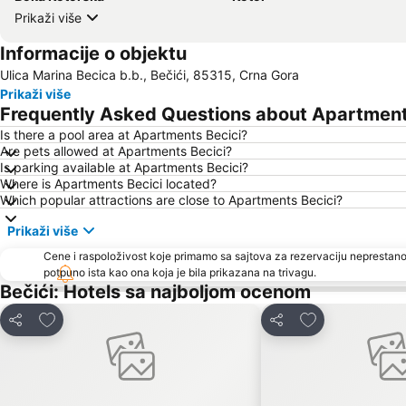
Prikaži više
Informacije o objektu
Ulica Marina Becica b.b., Bečići, 85315, Crna Gora
Prikaži više
Frequently Asked Questions about Apartment
Is there a pool area at Apartments Becici?
Are pets allowed at Apartments Becici?
Is parking available at Apartments Becici?
Where is Apartments Becici located?
Which popular attractions are close to Apartments Becici?
Prikaži više
Cene i raspoloživost koje primamo sa sajtova za rezervaciju neprestano
potpuno ista kao ona koja je bila prikazana na trivagu.
Bečići: Hotels sa najboljom ocenom
Dodati u favorite
Dodati u favori
Deli
Deli