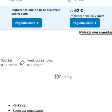
Pogledaj cene
Pogledaj cene
Izaberi datume da bi se prikazale
52 €
od
tačne cene
Pogledaj cene sa
2 sajta
Pogledaj cene
Pogledaj cene
Prikaži sve smeštaj
Sadržaji
Vrednost za novac
8,5
Odlično
8,6
Odlično
a
Parking
Parking
Sobe za nepušače