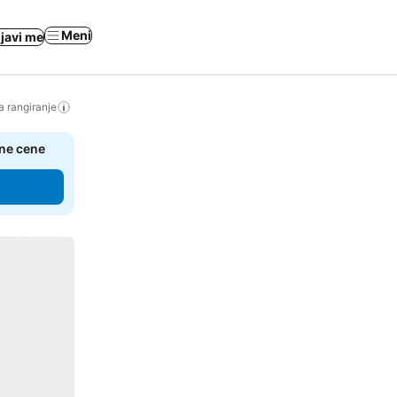
Meni
ijavi me
a rangiranje
čne cene