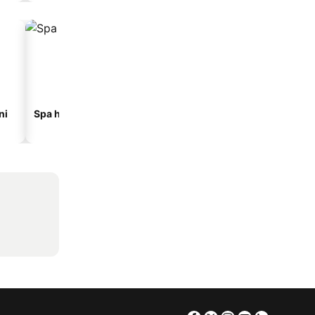
ni
Spa hoteli
Hoteli na plaži