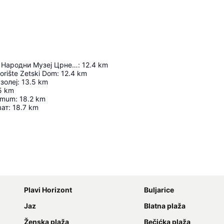
Владин Дом - Народни Музеј Црне Горе
:
12.4
km
orište Zetski Dom
:
12.4
km
золеј
:
13.5
km
5
km
imum
:
18.2
km
ват
:
18.7
km
Proširi mapu
Plavi Horizont
Buljarice
Jaz
Blatna plaža
Ženska plaža
Bečićka plaža