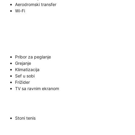
Aerodromski transfer
Wi-Fi
Pribor za peglanje
Grejanje
Klimatizacija
Sef u sobi
Frižider
TV sa ravnim ekranom
Stoni tenis