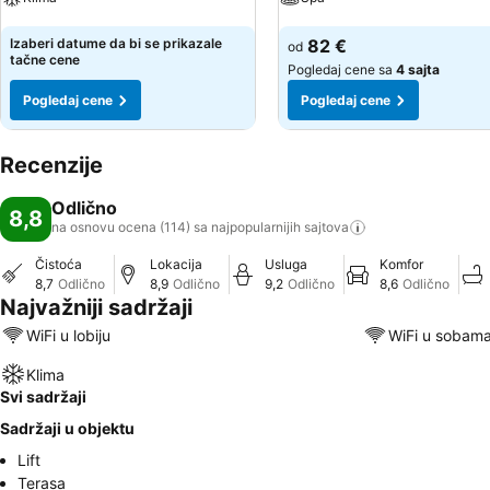
Pogledaj cene
Pogledaj cene
Izaberi datume da bi se prikazale
82 €
od
tačne cene
Pogledaj cene sa
4 sajta
Pogledaj cene
Pogledaj cene
Recenzije
Odlično
8,8
na osnovu ocena (114) sa najpopularnijih
sajtova
Čistoća
Lokacija
Usluga
Komfor
8,7
Odlično
8,9
Odlično
9,2
Odlično
8,6
Odlično
Najvažniji sadržaji
WiFi u lobiju
WiFi u sobam
Klima
Svi sadržaji
Sadržaji u objektu
Lift
Terasa