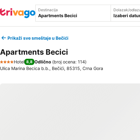
Destinacija
Dolazak/odlaz
Izaberi dat
Prikaži sve smeštaje u Bečići
Apartments Becici
Hotel
Odlično
(
broj ocena: 114
)
8,8
4 Zvezdice
Ulica Marina Becica b.b., Bečići, 85315, Crna Gora