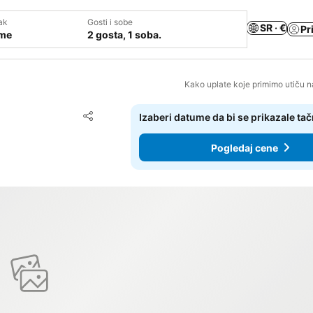
ak
Gosti i sobe
SR · €
Pr
ume
2 gosta, 1 soba.
Kako uplate koje primimo utiču n
Dodati u favorite
Izaberi datume da bi se prikazale ta
Deli
Pogledaj cene