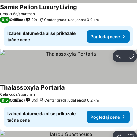
Samis Pelion LuxuryLiving
Cela kuća/apartman
9,4
Odlično
29
Centar grada: udaljenost 0.0 km
Izaberi datume da bi se prikazale
Pogledaj cene
tačne cene
Deli
Do
Thalassoxyla Portaria
Cela kuća/apartman
9,5
Odlično
35
Centar grada: udaljenost 0.2 km
Izaberi datume da bi se prikazale
Pogledaj cene
tačne cene