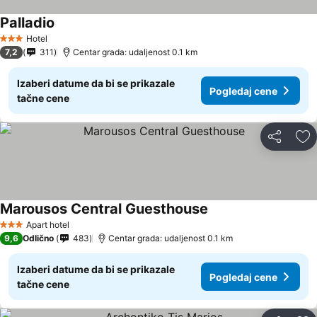
Palladio
Hotel
3 Zvezdice
7,2
311
Centar grada: udaljenost 0.1 km
Izaberi datume da bi se prikazale
Pogledaj cene
tačne cene
Deli
Do
Marousos Central Guesthouse
Apart hotel
3 Zvezdice
9,6
Odlično
483
Centar grada: udaljenost 0.1 km
Izaberi datume da bi se prikazale
Pogledaj cene
tačne cene