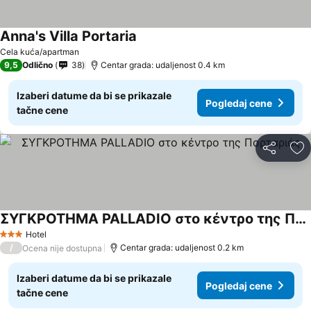
Anna's Villa Portaria
Cela kuća/apartman
9,5
Odlično
38
Centar grada: udaljenost 0.4 km
Izaberi datume da bi se prikazale
Pogledaj cene
tačne cene
Deli
Do
ΣΥΓΚΡΟΤΗΜΑ PALLADIO στο κέντρο της Πορταριάς
Hotel
3 Zvezdice
/
Centar grada: udaljenost 0.2 km
Ocena nije dostupna
Izaberi datume da bi se prikazale
Pogledaj cene
tačne cene