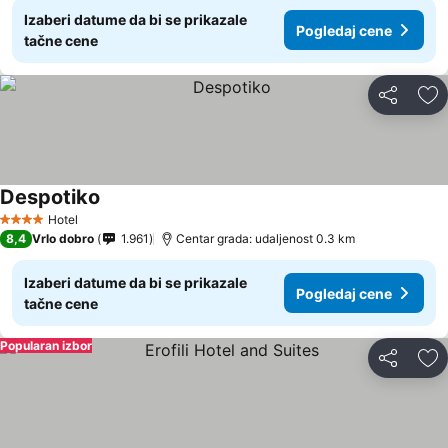
Izaberi datume da bi se prikazale
Pogledaj cene
tačne cene
Deli
Do
Despotiko
Hotel
4 Zvezdice
8,4
Vrlo dobro
1.961
Centar grada: udaljenost 0.3 km
Izaberi datume da bi se prikazale
Pogledaj cene
tačne cene
Popularan izbor
Deli
Do