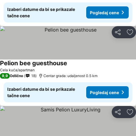
Izaberi datume da bi se prikazale
Pogledaj cene
tačne cene
Deli
Do
Pelion bee guesthouse
Cela kuća/apartman
9,9
Odlično
18
Centar grada: udaljenost 0.5 km
Izaberi datume da bi se prikazale
Pogledaj cene
tačne cene
Deli
Do