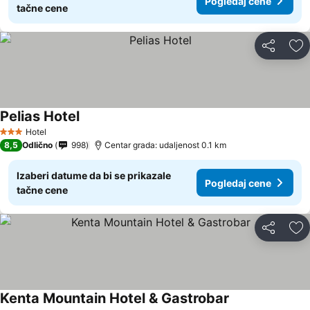
Pogledaj cene
tačne cene
Deli
Do
Pelias Hotel
Hotel
3 Zvezdice
8,5
Odlično
998
Centar grada: udaljenost 0.1 km
Izaberi datume da bi se prikazale
Pogledaj cene
tačne cene
Deli
Do
Kenta Mountain Hotel & Gastrobar