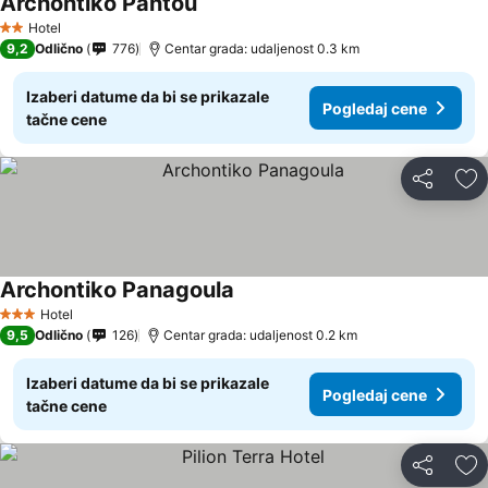
Archontiko Pantou
Hotel
2 Zvezdice
9,2
Odlično
776
Centar grada: udaljenost 0.3 km
Izaberi datume da bi se prikazale
Pogledaj cene
tačne cene
Deli
Do
Archontiko Panagoula
Hotel
3 Zvezdice
9,5
Odlično
126
Centar grada: udaljenost 0.2 km
Izaberi datume da bi se prikazale
Pogledaj cene
tačne cene
Deli
Do