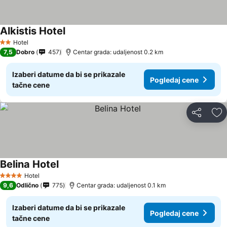
Alkistis Hotel
Hotel
2 Zvezdice
7,5
Dobro
457
Centar grada: udaljenost 0.2 km
Izaberi datume da bi se prikazale
Pogledaj cene
tačne cene
Deli
Do
Belina Hotel
Hotel
4 Zvezdice
9,6
Odlično
775
Centar grada: udaljenost 0.1 km
Izaberi datume da bi se prikazale
Pogledaj cene
tačne cene