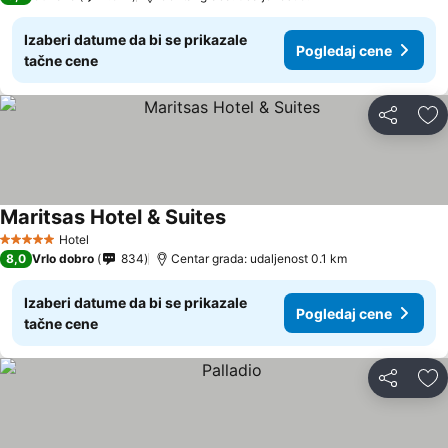
Izaberi datume da bi se prikazale
Pogledaj cene
tačne cene
Deli
Do
Maritsas Hotel & Suites
Hotel
5 Zvezdice
8,0
Vrlo dobro
834
Centar grada: udaljenost 0.1 km
Izaberi datume da bi se prikazale
Pogledaj cene
tačne cene
Deli
Do