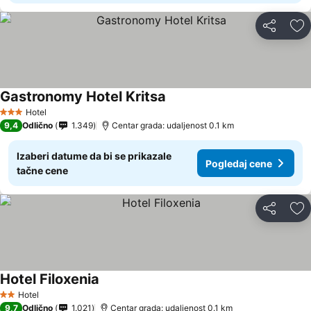
Deli
Do
Gastronomy Hotel Kritsa
Hotel
3 Zvezdice
9,4
Odlično
1.349
Centar grada: udaljenost 0.1 km
Izaberi datume da bi se prikazale
Pogledaj cene
tačne cene
Deli
Do
Hotel Filoxenia
Hotel
2 Zvezdice
9,7
Odlično
1.021
Centar grada: udaljenost 0.1 km