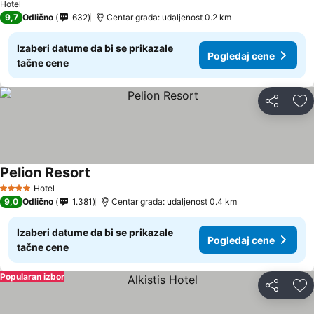
Hotel
9,7
Odlično
632
Centar grada: udaljenost 0.2 km
Izaberi datume da bi se prikazale
Pogledaj cene
tačne cene
Deli
Do
Pelion Resort
Hotel
4 Zvezdice
9,0
Odlično
1.381
Centar grada: udaljenost 0.4 km
Izaberi datume da bi se prikazale
Pogledaj cene
tačne cene
Popularan izbor
Deli
Do