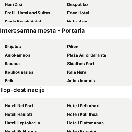
Hani Zisi
Despotiko
Erofili Hotel and Suites
Eden Hotel
Kenta Beach Hotel
Hotel Argo
Interesantna mesta - Portaria
Astromeria
Hotel Ainareti
Portaria Hotel
Domotel Xenia Volos
Skijatos
Pilion
Hotel Votsala
Alkistis Hotel
Agiokampos
Plaža Agioi Saranta
Mansion Theodora
Hotel Dryades and Spa
Banana
Skiathos Port
Hotel Sevilli
Hotel Anastasia
Κoukounaries
Kala Nera
Filoxenia Hotel
Katia Hotel
Pefki
Agios Ioannis
Philippos Hotel
Valis Resort Hotel
Top-destinacije
Port of Volos
Agria
Santikos Mansion
To Hani Tou Kokkini, Pelion
Chorefto
Skiathos Island National Airport
Kenta Mountain Hotel & Gastrobar
Pelion Resort
Hoteli Nei Pori
Hoteli Pefkohori
Alykes
Damouchari
Makrinitsa Village
Hotel Electra
Hoteli Hanioti
Hoteli Kallithea
Milopotamos
Velika
Tasia Mountain Hotel
Archontiko Samara
Hoteli Leptokarija
Hoteli Platamonas
Achladies
Plaka
Thelxis
Figalia
Hoteli Polihrono
Hoteli Kriopigi
Floricas
Traditional settlement of Makrinitsa