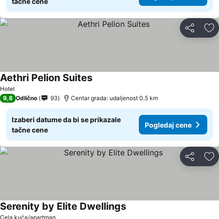
tačne cene
Deli
Do
Aethri Pelion Suites
Hotel
9,8
Odlično
93
Centar grada: udaljenost 0.5 km
Izaberi datume da bi se prikazale
Pogledaj cene
tačne cene
Deli
Do
Serenity by Elite Dwellings
Cela kuća/apartman