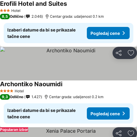
Erofili Hotel and Suites
Hotel
3 Zvezdice
8,5
Odlično
2.046
Centar grada: udaljenost 0.1 km
Izaberi datume da bi se prikazale
Pogledaj cene
tačne cene
Deli
Do
Archontiko Naoumidi
Hotel
4 Zvezdice
9,3
Odlično
1.427
Centar grada: udaljenost 0.2 km
Izaberi datume da bi se prikazale
Pogledaj cene
tačne cene
Popularan izbor
Deli
Do