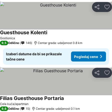
Deli
Do
Guesthouse Kolenti
Gostionica
9,5
Odlično
146
Centar grada: udaljenost 0.8 km
Izaberi datume da bi se prikazale
Pogledaj cene
tačne cene
Deli
Do
Filias Guesthouse Portaria
Cela kuća/apartman
9,6
Odlično
15
Centar grada: udaljenost 0.1 km