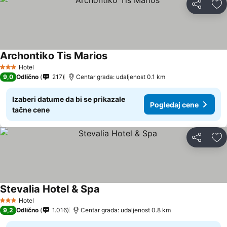
Deli
Do
Αrchontiko Tis Marios
Hotel
3 Zvezdice
9,0
Odlično
217
Centar grada: udaljenost 0.1 km
Izaberi datume da bi se prikazale
Pogledaj cene
tačne cene
Deli
Do
Stevalia Hotel & Spa
Hotel
3 Zvezdice
9,2
Odlično
1.016
Centar grada: udaljenost 0.8 km