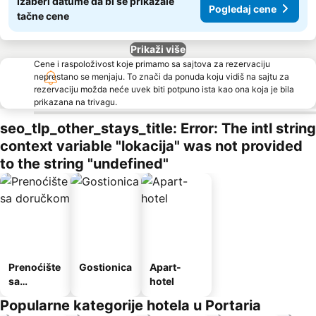
Izaberi datume da bi se prikazale
Pogledaj cene
tačne cene
Prikaži više
Cene i raspoloživost koje primamo sa sajtova za rezervaciju
neprestano se menjaju. To znači da ponuda koju vidiš na sajtu za
rezervaciju možda neće uvek biti potpuno ista kao ona koja je bila
prikazana na trivagu.
seo_tlp_other_stays_title: Error: The intl string
context variable "lokacija" was not provided
to the string "undefined"
Prenoćište
Gostionica
Apart-
sa
hotel
doručkom
Popularne kategorije hotela u Portaria