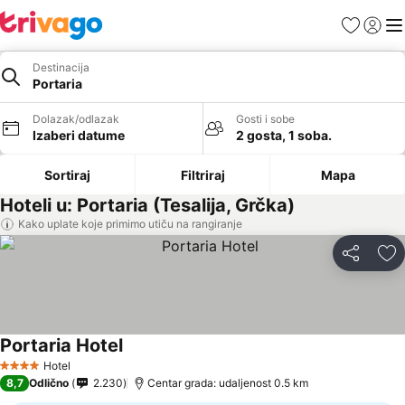
Favoriti
Prijavi
Men
Destinacija
Portaria
Dolazak/odlazak
Gosti i sobe
Izaberi datume
2 gosta, 1 soba.
Sortiraj
Filtriraj
Mapa
Hoteli u: Portaria (Tesalija, Grčka)
Kako uplate koje primimo utiču na rangiranje
Deli
Do
Portaria Hotel
Hotel
4 Zvezdice
8,7
Odlično
2.230
Centar grada: udaljenost 0.5 km