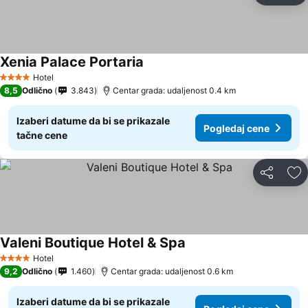
Xenia Palace Portaria
Hotel
4 Zvezdice
8,5
Odlično
3.843
Centar grada: udaljenost 0.4 km
Izaberi datume da bi se prikazale
Pogledaj cene
tačne cene
Deli
Do
Valeni Boutique Hotel & Spa
Hotel
4 Zvezdice
9,2
Odlično
1.460
Centar grada: udaljenost 0.6 km
Izaberi datume da bi se prikazale