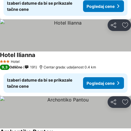
Izaberi datume da bi se prikazale
Pogledaj cene
tačne cene
Deli
Do
Hotel Ilianna
Hotel
3 Zvezdice
9,3
Odlično
191
Centar grada: udaljenost 0.4 km
Izaberi datume da bi se prikazale
Pogledaj cene
tačne cene
Deli
Do