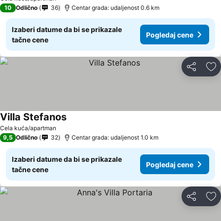
10
Odlično
36
Centar grada: udaljenost 0.6 km
Izaberi datume da bi se prikazale
Pogledaj cene
tačne cene
Deli
Do
Villa Stefanos
Cela kuća/apartman
9,5
Odlično
32
Centar grada: udaljenost 1.0 km
Izaberi datume da bi se prikazale
Pogledaj cene
tačne cene
Deli
Do