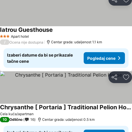
Deli
Do
Iatrou Guesthouse
Apart hotel
3 Zvezdice
/
Centar grada: udaljenost 1.1 km
Ocena nije dostupna
Izaberi datume da bi se prikazale
Pogledaj cene
tačne cene
Deli
Do
Chrysanthe [ Portaria ] Traditional Pelion House
Cela kuća/apartman
10
Odlično
16
Centar grada: udaljenost 0.5 km