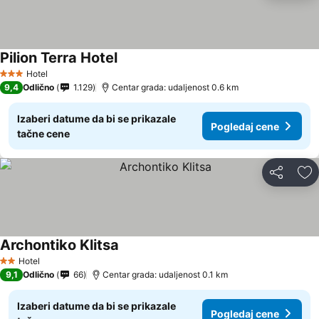
Pilion Terra Hotel
Hotel
3 Zvezdice
9,4
Odlično
1.129
Centar grada: udaljenost 0.6 km
Izaberi datume da bi se prikazale
Pogledaj cene
tačne cene
Deli
Do
Archontiko Klitsa
Hotel
2 Zvezdice
9,1
Odlično
66
Centar grada: udaljenost 0.1 km
Izaberi datume da bi se prikazale
Pogledaj cene