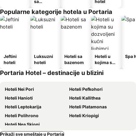
sa
hotel
doručkom
Popularne kategorije hotela u Portaria
Jeftini
Luksuzni
Hoteli sa
Hoteli u
Spa h
hoteli
hoteli
bazenom
kojima su
dozvoljeni
Portaria Hotel – destinacije u blizini
kućni
ljubimci
Hoteli Nei Pori
Hoteli Pefkohori
Hoteli Hanioti
Hoteli Kallithea
Hoteli Leptokarija
Hoteli Platamonas
Hoteli Polihrono
Hoteli Kriopigi
Hoteli Nea Skioni
Prikaži sve smeštaje u Portaria