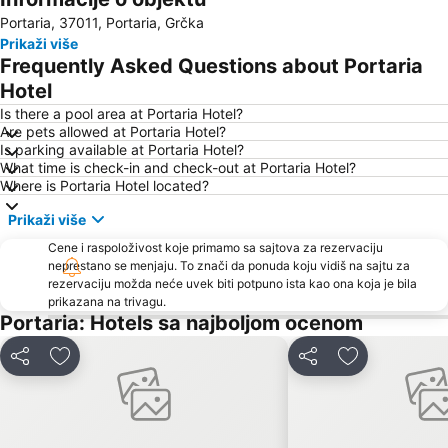
Portaria, 37011, Portaria, Grčka
Chorefto
Skiathos Island National Airport
Prikaži više
Alykes
Damouchari
Frequently Asked Questions about Portaria
Milopotamos
Velika
Hotel
Achladies
Plaka
Is there a pool area at Portaria Hotel?
Are pets allowed at Portaria Hotel?
Ovrios
To τρενάκι του Πηλίου
Is parking available at Portaria Hotel?
What time is check-in and check-out at Portaria Hotel?
Ρrehistoric settlement of Sesklo
Kastri
Where is Portaria Hotel located?
Volos stadium
Papa Nero
Prikaži više
Traditional settelement Paleo Trikeri-Panagia
Agia Eleni
Cene i raspoloživost koje primamo sa sajtova za rezervaciju
Agia Paraskevi
Kolios
neprestano se menjaju. To znači da ponuda koju vidiš na sajtu za
rezervaciju možda neće uvek biti potpuno ista kao ona koja je bila
prikazana na trivagu.
Portaria: Hotels sa najboljom ocenom
Deli
Dodati u favorite
Deli
Dodati u favo