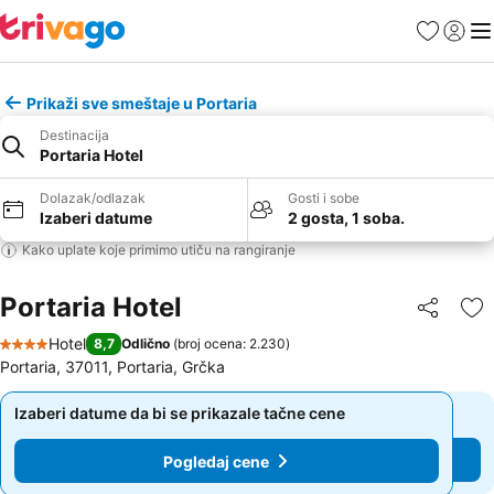
Favoriti
Prijavi
Men
Prikaži sve smeštaje u Portaria
Destinacija
Portaria Hotel
Dolazak/odlazak
Gosti i sobe
Izaberi datume
2 gosta, 1 soba.
Kako uplate koje primimo utiču na rangiranje
Portaria Hotel
Deli
Do
Hotel
8,7
Odlično
(
broj ocena: 2.230
)
4 Zvezdice
Portaria, 37011, Portaria, Grčka
Izaberi datume da bi se prikazale tačne cene
Izaberi datume da bi se prikazale tačne cene
Pogledaj cene
Pogledaj cene