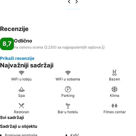
Recenzije
Odlično
8,7
na osnovu ocena (2.230) sa najpopularnijih
sajtova
Prikaži recenzije
Najvažniji sadržaji
WiFi u lobiju
WiFi u sobama
Bazen
Spa
Parking
Klima
Restoran
Bar u hotelu
Fitnes centar
Svi sadržaji
Sadržaji u objektu
Poslovne prostorije
Kafić