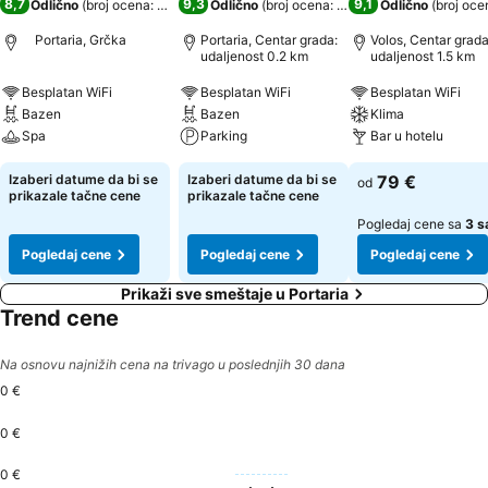
8,7
9,3
9,1
Odlično
(
broj ocena: 2.230
)
Odlično
(
broj ocena: 1.427
)
Odlično
(
broj oce
Portaria, Grčka
Portaria, Centar grada:
Volos, Centar grada
udaljenost 0.2 km
udaljenost 1.5 km
Besplatan WiFi
Besplatan WiFi
Besplatan WiFi
Bazen
Bazen
Klima
Spa
Parking
Bar u hotelu
Izaberi datume da bi se
Izaberi datume da bi se
79 €
od
prikazale tačne cene
prikazale tačne cene
Pogledaj cene sa
3 s
Pogledaj cene
Pogledaj cene
Pogledaj cene
Prikaži sve smeštaje u Portaria
Trend cene
Na osnovu najnižih cena na trivago u poslednjih 30 dana
0 €
0 €
0 €