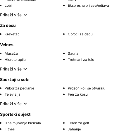
Lobi
Ekspresna prijava/odjava
Prikaži više
Za decu
Krevetac
Obroci za decu
Velnes
Masaža
Sauna
Hidroterapija
Tretmani za telo
Prikaži više
Sadržaji u sobi
Pribor za peglanje
Prozori koji se otvaraju
Televizija
Fen za kosu
Prikaži više
Sportski objekti
Iznajmljivanje bicikala
Teren za golf
Fitnes
Jahanje