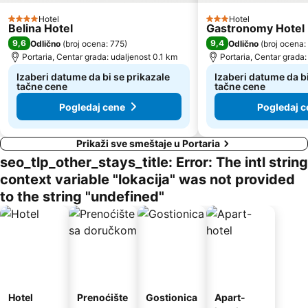
Hotel
Hotel
4 Zvezdice
3 Zvezdice
Belina Hotel
Gastronomy Hotel 
9,6
9,4
Odlično
(
broj ocena: 775
)
Odlično
(
broj ocena:
Portaria, Centar grada: udaljenost 0.1 km
Portaria, Centar grada:
Izaberi datume da bi se prikazale
Izaberi datume da bi
tačne cene
tačne cene
Pogledaj cene
Pogledaj c
Prikaži sve smeštaje u Portaria
seo_tlp_other_stays_title: Error: The intl string
context variable "lokacija" was not provided
to the string "undefined"
Hotel
Prenoćište
Gostionica
Apart-