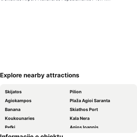
Explore nearby attractions
Proširi mapu
Skijatos
Pilion
Agiokampos
Plaža Agioi Saranta
Banana
Skiathos Port
Κoukounaries
Kala Nera
Pefki
Agios Ioannis
Informacije o objektu
Agria
Port of Volos