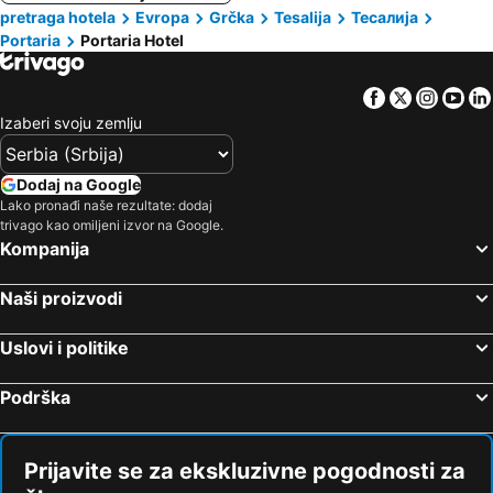
pretraga hotela
Evropa
Grčka
Tesalija
Тесалија
Portaria
Portaria Hotel
Facebook
Twitter
Insta
Yo
Izaberi svoju zemlju
Dodaj na Google
Lako pronađi naše rezultate: dodaj
trivago kao omiljeni izvor na Google.
Kompanija
Naši proizvodi
Uslovi i politike
Podrška
Prijavite se za ekskluzivne pogodnosti za