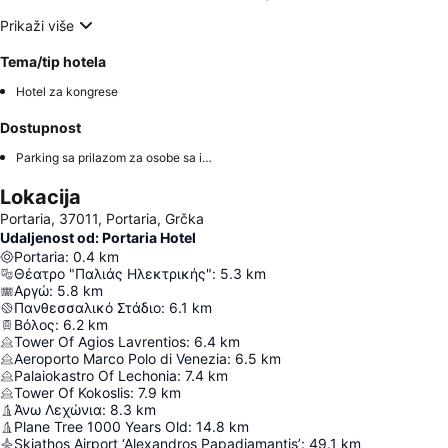
Prikaži više
Tema/tip hotela
Hotel za kongrese
Dostupnost
Parking sa prilazom za osobe sa invaliditetom
Lokacija
Portaria, 37011, Portaria, Grčka
Udaljenost od: Portaria Hotel
Portaria
:
0.4
km
Θέατρο "Παλιάς Ηλεκτρικής"
:
5.3
km
Αργώ
:
5.8
km
Πανθεσσαλικό Στάδιο
:
6.1
km
Βόλος
:
6.2
km
Tower Of Agios Lavrentios
:
6.4
km
Aeroporto Marco Polo di Venezia
:
6.5
km
Palaiokastro Of Lechonia
:
7.4
km
Tower Of Kokoslis
:
7.9
km
Άνω Λεχώνια
:
8.3
km
Plane Tree 1000 Years Old
:
14.8
km
Skiathos Airport ‘Alexandros Papadiamantis’
:
49.1
km