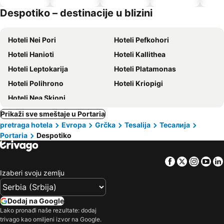
dozvoljeni
Despotiko – destinacije u blizini
kućni
ljubimci
Hoteli Nei Pori
Hoteli Pefkohori
Hoteli Hanioti
Hoteli Kallithea
Hoteli Leptokarija
Hoteli Platamonas
Hoteli Polihrono
Hoteli Kriopigi
Hoteli Nea Skioni
Prikaži sve smeštaje u Portaria
pretraga hotela
Evropa
Grčka
Tesalija
Тесалија
Portaria
Despotiko
Facebook
Twitter
Insta
Yo
Izaberi svoju zemlju
Dodaj na Google
Lako pronađi naše rezultate: dodaj
trivago kao omiljeni izvor na Google.