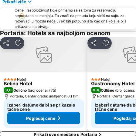
Prikaži više
Volos stadium
Papa Nero
Cene i raspoloživost koje primamo sa sajtova za rezervaciju
Traditional settelement Paleo Trikeri-Panagia
Agia Eleni
neprestano se menjaju. To znači da ponuda koju vidiš na sajtu za
Agia Paraskevi
Kolios
rezervaciju možda neće uvek biti potpuno ista kao ona koja je bila
prikazana na trivagu.
Portaria: Hotels sa najboljom ocenom
Deli
Dodati u favorite
Deli
Dodati u favo
Hotel
Hotel
4 Zvezdice
3 Zvezdice
Belina Hotel
Gastronomy Hotel 
9,6
9,4
Odlično
(
broj ocena: 775
)
Odlično
(
broj ocena:
Portaria, Centar grada: udaljenost 0.1 km
Portaria, Centar grada:
Izaberi datume da bi se prikazale
Izaberi datume da bi
tačne cene
tačne cene
Pogledaj cene
Pogledaj c
Prikaži sve smeštaje u Portaria