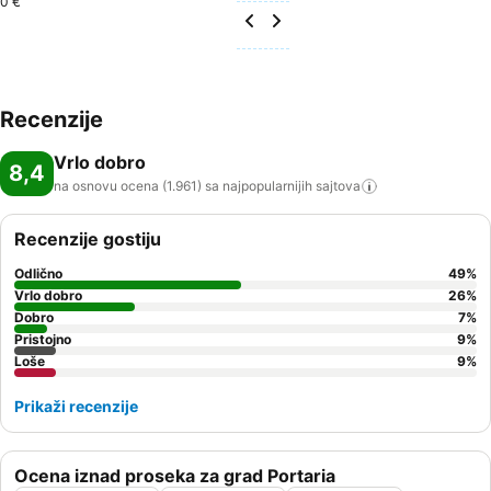
0 €
Recenzije
Vrlo dobro
8,4
na osnovu ocena (1.961) sa najpopularnijih
sajtova
Recenzije gostiju
Odlično
49
%
Vrlo dobro
26
%
Dobro
7
%
Pristojno
9
%
Loše
9
%
Prikaži recenzije
Ocena iznad proseka za grad Portaria