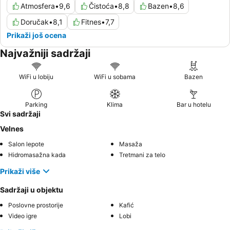
Atmosfera
•
9,6
Čistoća
•
8,8
Bazen
•
8,6
Doručak
•
8,1
Fitnes
•
7,7
Prikaži još ocena
Najvažniji sadržaji
WiFi u lobiju
WiFi u sobama
Bazen
Parking
Klima
Bar u hotelu
Svi sadržaji
Velnes
Salon lepote
Masaža
Hidromasažna kada
Tretmani za telo
Prikaži više
Sadržaji u objektu
Poslovne prostorije
Kafić
Video igre
Lobi