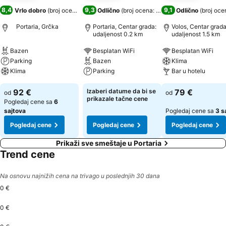
8,4
9,3
9,1
Vrlo dobro
(
broj ocena: 1.961
)
Odlično
(
broj ocena: 1.427
)
Odlično
(
broj oce
Portaria, Grčka
Portaria, Centar grada:
Volos, Centar grada
udaljenost 0.2 km
udaljenost 1.5 km
Bazen
Besplatan WiFi
Besplatan WiFi
Parking
Bazen
Klima
Klima
Parking
Bar u hotelu
92 €
Izaberi datume da bi se
79 €
od
od
prikazale tačne cene
Pogledaj cene sa
6
sajtova
Pogledaj cene sa
3 s
Pogledaj cene
Pogledaj cene
Pogledaj cene
Prikaži sve smeštaje u Portaria
Trend cene
Na osnovu najnižih cena na trivago u poslednjih 30 dana
0 €
0 €