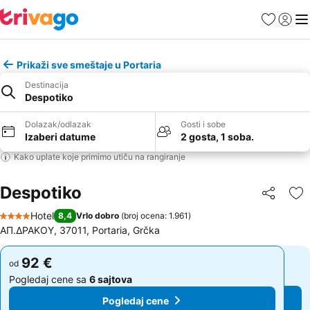
Favoriti
Prijavi
Men
Prikaži sve smeštaje u Portaria
Destinacija
Despotiko
Dolazak/odlazak
Gosti i sobe
Izaberi datume
2 gosta, 1 soba.
Kako uplate koje primimo utiču na rangiranje
Despotiko
Deli
Do
Hotel
8,4
Vrlo dobro
(
broj ocena: 1.961
)
4 Zvezdice
ΑΠ.ΔΡΑΚΟΥ, 37011, Portaria, Grčka
92 €
92 €
od
od
Pogledaj cene sa
6 sajtova
Pogledaj cene sa
6 sajtova
Pogledaj cene
Pogledaj cene