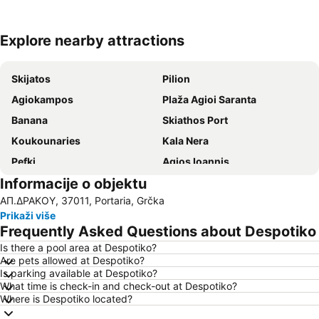
Explore nearby attractions
Proširi mapu
Skijatos
Pilion
Agiokampos
Plaža Agioi Saranta
Banana
Skiathos Port
Κoukounaries
Kala Nera
Pefki
Agios Ioannis
Informacije o objektu
Agria
Port of Volos
ΑΠ.ΔΡΑΚΟΥ, 37011, Portaria, Grčka
Chorefto
Skiathos Island National Airport
Prikaži više
Alykes
Damouchari
Frequently Asked Questions about Despotiko
Milopotamos
Velika
Is there a pool area at Despotiko?
Are pets allowed at Despotiko?
Achladies
Plaka
Is parking available at Despotiko?
Ovrios
Ρrehistoric settlement of Sesklo
What time is check-in and check-out at Despotiko?
Where is Despotiko located?
To τρενάκι του Πηλίου
Kastri