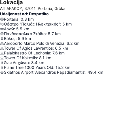
Lokacija
ΑΠ.ΔΡΑΚΟΥ, 37011, Portaria, Grčka
Udaljenost od: Despotiko
Portaria
:
0.3
km
Θέατρο "Παλιάς Ηλεκτρικής"
:
5
km
Αργώ
:
5.5
km
Πανθεσσαλικό Στάδιο
:
5.7
km
Βόλος
:
5.9
km
Aeroporto Marco Polo di Venezia
:
6.2
km
Tower Of Agios Lavrentios
:
6.5
km
Palaiokastro Of Lechonia
:
7.6
km
Tower Of Kokoslis
:
8.1
km
Άνω Λεχώνια
:
8.4
km
Plane Tree 1000 Years Old
:
15.2
km
Skiathos Airport ‘Alexandros Papadiamantis’
:
49.4
km