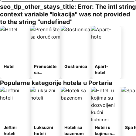
seo_tlp_other_stays_title: Error: The intl string
context variable "lokacija" was not provided
to the string "undefined"
Hotel
Prenoćište
Gostionica
Apart-
sa
hotel
doručkom
Popularne kategorije hotela u Portaria
Jeftini
Luksuzni
Hoteli sa
Hoteli u
Spa h
hoteli
hoteli
bazenom
kojima su