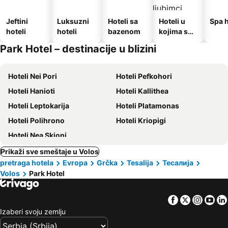
Jeftini
Luksuzni
Hoteli sa
Hoteli u
Spa h
hoteli
hoteli
bazenom
kojima su
dozvoljeni
Park Hotel – destinacije u blizini
kućni
ljubimci
Hoteli Nei Pori
Hoteli Pefkohori
Hoteli Hanioti
Hoteli Kallithea
Hoteli Leptokarija
Hoteli Platamonas
Hoteli Polihrono
Hoteli Kriopigi
Hoteli Nea Skioni
Prikaži sve smeštaje u Volos
pretraga hotela
Evropa
Grčka
Tesalija
Тесалија
Volos
Park Hotel
Facebook
Twitter
Insta
Yo
Izaberi svoju zemlju