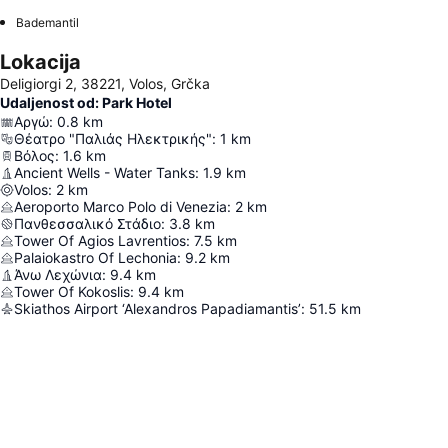
Bademantil
Lokacija
Deligiorgi 2, 38221, Volos, Grčka
Udaljenost od: Park Hotel
Αργώ
:
0.8
km
Θέατρο "Παλιάς Ηλεκτρικής"
:
1
km
Βόλος
:
1.6
km
Ancient Wells - Water Tanks
:
1.9
km
Volos
:
2
km
Aeroporto Marco Polo di Venezia
:
2
km
Πανθεσσαλικό Στάδιο
:
3.8
km
Tower Of Agios Lavrentios
:
7.5
km
Palaiokastro Of Lechonia
:
9.2
km
Άνω Λεχώνια
:
9.4
km
Tower Of Kokoslis
:
9.4
km
Skiathos Airport ‘Alexandros Papadiamantis’
:
51.5
km