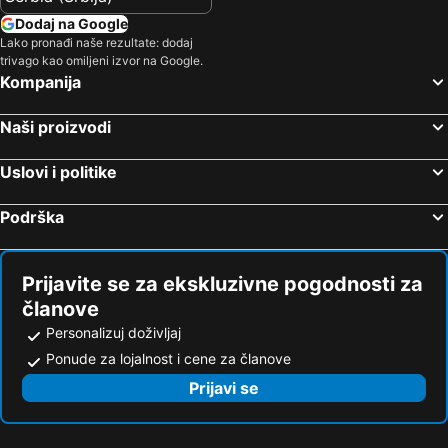
Dodaj na Google
Lako pronađi naše rezultate: dodaj
trivago kao omiljeni izvor na Google.
Kompanija
Naši proizvodi
Uslovi i politike
Podrška
Prijavite se za ekskluzivne pogodnosti za
članove
Personalizuj doživljaj
Ponude za lojalnost i cene za članove
Prijavi se