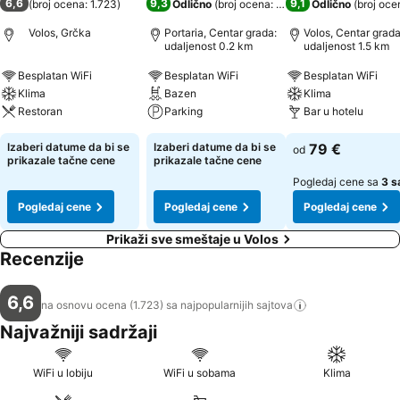
6,6
9,3
9,1
(
broj ocena: 1.723
)
Odlično
(
broj ocena: 1.427
)
Odlično
(
broj oce
Volos, Grčka
Portaria, Centar grada:
Volos, Centar grada
udaljenost 0.2 km
udaljenost 1.5 km
Besplatan WiFi
Besplatan WiFi
Besplatan WiFi
Klima
Bazen
Klima
Restoran
Parking
Bar u hotelu
Izaberi datume da bi se
Izaberi datume da bi se
79 €
od
prikazale tačne cene
prikazale tačne cene
Pogledaj cene sa
3 s
Pogledaj cene
Pogledaj cene
Pogledaj cene
Prikaži sve smeštaje u Volos
Recenzije
6,6
na osnovu ocena (1.723) sa najpopularnijih
sajtova
Najvažniji sadržaji
WiFi u lobiju
WiFi u sobama
Klima