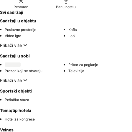
Restoran
Bar u hotelu
Svi sadržaji
Sadržaji u objektu
Poslovne prostorije
Kafić
Video igre
Lobi
Prikaži više
Sadržaji u sobi
Pribor za peglanje
Prozori koji se otvaraju
Televizija
Prikaži više
Sportski objekti
Pešačka staza
Tema/tip hotela
Hotel za kongrese
Velnes