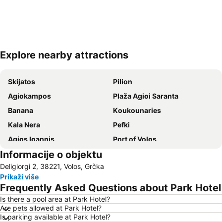
Explore nearby attractions
Proširi mapu
Skijatos
Pilion
Agiokampos
Plaža Agioi Saranta
Banana
Κoukounaries
Kala Nera
Pefki
Agios Ioannis
Port of Volos
Informacije o objektu
Agria
Chorefto
Deligiorgi 2, 38221, Volos, Grčka
Alykes
Damouchari
Prikaži više
Milopotamos
Velika
Frequently Asked Questions about Park Hotel
Achladies
Plaka
Is there a pool area at Park Hotel?
Are pets allowed at Park Hotel?
Ρrehistoric settlement of Sesklo
To τρενάκι του Πηλίου
Is parking available at Park Hotel?