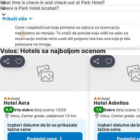
Ovrios
Kastri
What time is check-in and check-out at Park Hotel?
Where is Park Hotel located?
Volos stadium
Papa Nero
Prikaži više
Traditional settelement Paleo Trikeri-Panagia
Agia Eleni
Cene i raspoloživost koje primamo sa sajtova za rezervaciju
Agia Paraskevi
Kolios
neprestano se menjaju. To znači da ponuda koju vidiš na sajtu za
rezervaciju možda neće uvek biti potpuno ista kao ona koja je bila
prikazana na trivagu.
Volos: Hotels sa najboljom ocenom
Deli
Dodati u favorite
Deli
Dodati u favo
Hotel
Hotel
2 Zvezdice
2 Zvezdice
Hotel Avra
Hotel Admitos
8,0
7,9
Vrlo dobro
(
broj ocena: 1.024
)
Dobro
(
broj ocena: 1
Volos, Centar grada: udaljenost 1.0 km
Volos, Centar grada: u
Izaberi datume da bi se prikazale
Izaberi datume da bi
tačne cene
tačne cene
Pogledaj cene
Pogledaj c