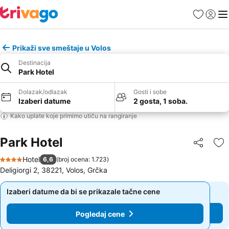
Favoriti
Prijavi
Men
Prikaži sve smeštaje u Volos
Destinacija
Park Hotel
Dolazak/odlazak
Gosti i sobe
Izaberi datume
2 gosta, 1 soba.
Kako uplate koje primimo utiču na rangiranje
Park Hotel
Deli
Do
Hotel
6,6
(
broj ocena: 1.723
)
4 Zvezdice
Deligiorgi 2, 38221, Volos, Grčka
Izaberi datume da bi se prikazale tačne cene
Izaberi datume da bi se prikazale tačne cene
Pogledaj cene
Pogledaj cene