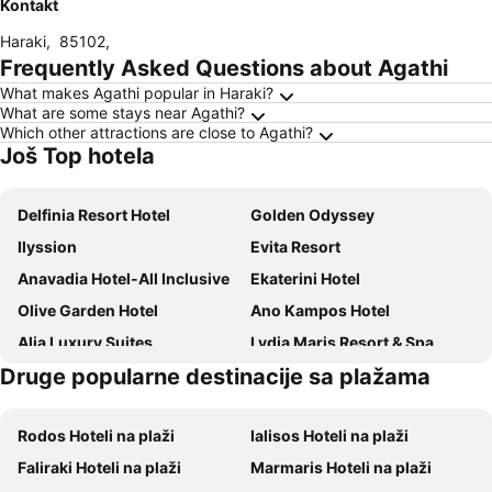
Kontakt
Haraki
,
85102
,
Frequently Asked Questions about Agathi
What makes Agathi popular in Haraki?
What are some stays near Agathi?
Which other attractions are close to Agathi?
Još Top hotela
Delfinia Resort Hotel
Golden Odyssey
Ilyssion
Evita Resort
Anavadia Hotel-All Inclusive
Ekaterini Hotel
Olive Garden Hotel
Ano Kampos Hotel
Alia Luxury Suites
Lydia Maris Resort & Spa
Druge popularne destinacije sa plažama
Golden Days
Belvita Hotel
Rodos Star Hotel
Afandou Blu
Rodos Hoteli na plaži
Ialisos Hoteli na plaži
Marathon Hotel
Cyprotel Faliraki
Faliraki Hoteli na plaži
Marmaris Hoteli na plaži
Villa Olive Grove
White Olive Premium Lindos