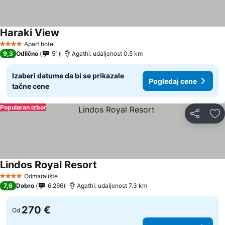
Haraki View
Apart hotel
4 Zvezdice
9,3
Odlično
51
Agathi: udaljenost 0.5 km
Izaberi datume da bi se prikazale
Pogledaj cene
tačne cene
Popularan izbor
Deli
Do
Lindos Royal Resort
Odmaralište
4 Zvezdice
7,6
Dobro
6.266
Agathi: udaljenost 7.3 km
270 €
Od