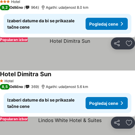
Hotel
3 Zvezdice
9,2
Odlično
964
Agathi: udaljenost 8.0 km
Izaberi datume da bi se prikazale
Pogledaj cene
tačne cene
Popularan izbor
Deli
Do
Hotel Dimitra Sun
Hotel
1 Zvezdice
8,5
Odlično
369
Agathi: udaljenost 5.6 km
Izaberi datume da bi se prikazale
Pogledaj cene
tačne cene
Popularan izbor
Deli
Do