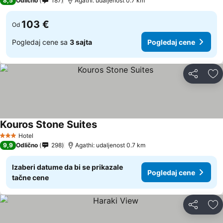
8,5
Odlično
187
Agathi: udaljenost 0.7 km
103 €
Od
Pogledaj cene sa
3 sajta
Pogledaj cene
Deli
Do
Kouros Stone Suites
Hotel
3 Zvezdice
9,9
Odlično
298
Agathi: udaljenost 0.7 km
Izaberi datume da bi se prikazale
Pogledaj cene
tačne cene
Deli
Do