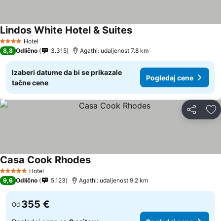
Lindos White Hotel & Suites
Hotel
4 Zvezdice
8,8
Odlično
3.315
Agathi: udaljenost 7.8 km
Izaberi datume da bi se prikazale
Pogledaj cene
tačne cene
Deli
Do
Casa Cook Rhodes
Hotel
5 Zvezdice
9,6
Odlično
5.123
Agathi: udaljenost 9.2 km
355 €
Od