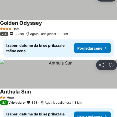
Golden Odyssey
Hotel
4 Zvezdice
7,4
3.258
Agathi: udaljenost 10.1 km
Izaberi datume da bi se prikazale
Pogledaj cene
tačne cene
Deli
Do
Anthula Sun
Hotel
2 Zvezdice
8,1
Vrlo dobro
353
Agathi: udaljenost 4.8 km
Izaberi datume da bi se prikazale
Pogledaj cene