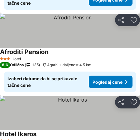
tačne cene
Deli
Do
Afroditi Pension
Hotel
3 Zvezdice
8,6
Odlično
135
Agathi: udaljenost 4.5 km
Izaberi datume da bi se prikazale
Pogledaj cene
tačne cene
Deli
Do
Hotel Ikaros