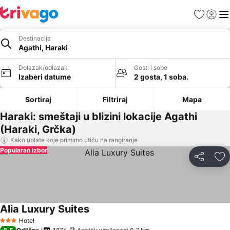
Favoriti
Prijavi
Men
Destinacija
Agathi, Haraki
Dolazak/odlazak
Gosti i sobe
Izaberi datume
2 gosta, 1 soba.
Sortiraj
Filtriraj
Mapa
Haraki: smeštaji u blizini lokacije Agathi
(Haraki, Grčka)
Kako uplate koje primimo utiču na rangiranje
Popularan izbor
Deli
Do
Alia Luxury Suites
Hotel
3 Zvezdice