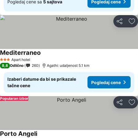
Pogledaj cene sa
5 sajtova
Pogledaj cene
Deli
Do
Mediterraneo
Apart hotel
3 Zvezdice
8,8
Odlično
260
Agathi: udaljenost 5.1 km
Izaberi datume da bi se prikazale
Pogledaj cene
tačne cene
Popularan izbor
Deli
Do
Porto Angeli