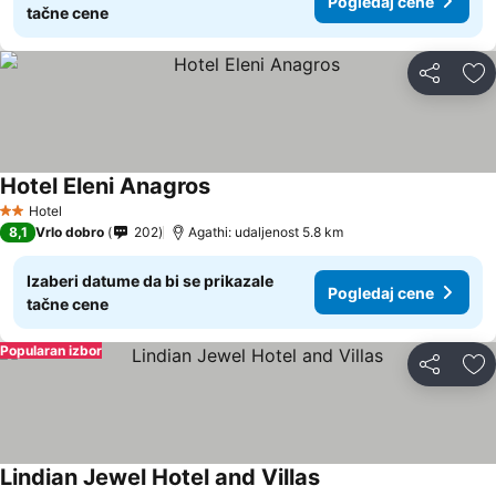
Pogledaj cene
tačne cene
Deli
Do
Hotel Eleni Anagros
Hotel
2 Zvezdice
8,1
Vrlo dobro
202
Agathi: udaljenost 5.8 km
Izaberi datume da bi se prikazale
Pogledaj cene
tačne cene
Popularan izbor
Deli
Do
Lindian Jewel Hotel and Villas