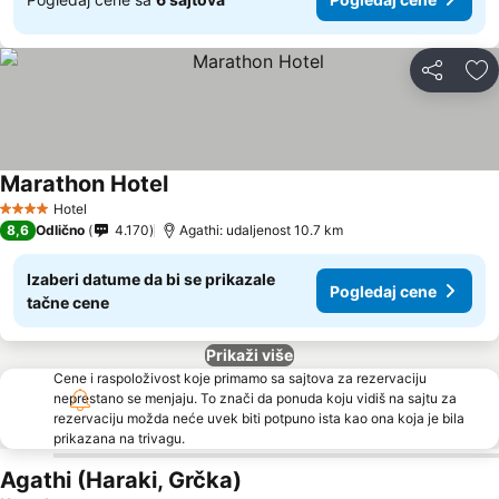
Deli
Do
Marathon Hotel
Hotel
4 Zvezdice
8,6
Odlično
4.170
Agathi: udaljenost 10.7 km
Izaberi datume da bi se prikazale
Pogledaj cene
tačne cene
Prikaži više
Cene i raspoloživost koje primamo sa sajtova za rezervaciju
neprestano se menjaju. To znači da ponuda koju vidiš na sajtu za
rezervaciju možda neće uvek biti potpuno ista kao ona koja je bila
prikazana na trivagu.
Agathi (Haraki, Grčka)