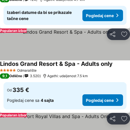
Izaberi datume da bi se prikazale
Pogledaj cene
tačne cene
Popularan izbor
Deli
Do
Lindos Grand Resort & Spa - Adults only
Odmaralište
5 Zvezdice
9,1
Odlično
3.520
Agathi: udaljenost 7.5 km
335 €
Od
Pogledaj cene sa
4 sajta
Pogledaj cene
Popularan izbor
Deli
Do