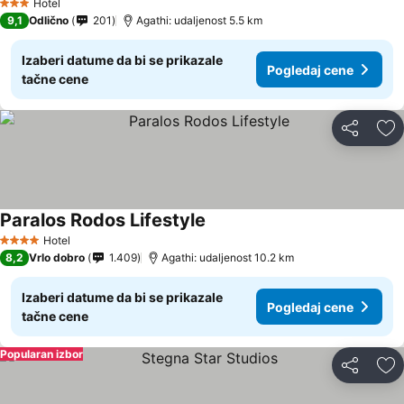
Hotel
3 Zvezdice
9,1
Odlično
201
Agathi: udaljenost 5.5 km
Izaberi datume da bi se prikazale
Pogledaj cene
tačne cene
Deli
Do
Paralos Rodos Lifestyle
Hotel
4 Zvezdice
8,2
Vrlo dobro
1.409
Agathi: udaljenost 10.2 km
Izaberi datume da bi se prikazale
Pogledaj cene
tačne cene
Popularan izbor
Deli
Do