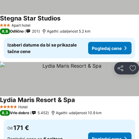
Stegna Star Studios
Apart hotel
3 Zvezdice
8,8
Odlično
201
Agathi: udaljenost 5.2 km
Izaberi datume da bi se prikazale
Pogledaj cene
tačne cene
Deli
Do
Lydia Maris Resort & Spa
Hotel
5 Zvezdice
8,3
Vrlo dobro
5.452
Agathi: udaljenost 10.9 km
171 €
Od
Pogledaj cene sa
6 sajtova
Pogledaj cene