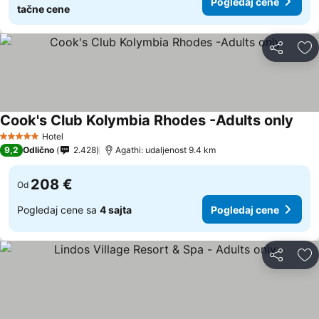
Pogledaj cene
tačne cene
Deli
Do
Cook's Club Kolymbia Rhodes -Adults only
Hotel
5 Zvezdice
9,2
Odlično
2.428
Agathi: udaljenost 9.4 km
208 €
Od
Pogledaj cene sa
4 sajta
Pogledaj cene
Deli
Do