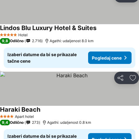
Lindos Blu Luxury Hotel & Suites
Hotel
5 Zvezdice
9,8
Odlično
2.716
Agathi: udaljenost 8.0 km
Izaberi datume da bi se prikazale
Pogledaj cene
tačne cene
Deli
Do
Haraki Beach
Apart hotel
4 Zvezdice
9,4
Odlično
273
Agathi: udaljenost 0.8 km
Izaberi datume da bi se prikazale