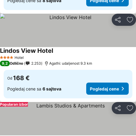
Pogledaj cene sa
8 sajtova
Pogledaj cene
Deli
Do
Lindos View Hotel
Hotel
4 Zvezdice
9,2
Odlično
2.253
Agathi: udaljenost 9.3 km
168 €
Od
Pogledaj cene sa
6 sajtova
Pogledaj cene
Popularan izbor
Deli
Do