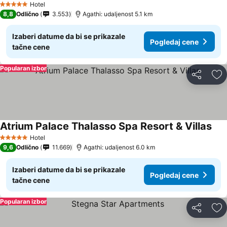
Hotel
5 Zvezdice
8,8
Odlično
3.553
Agathi: udaljenost 5.1 km
Izaberi datume da bi se prikazale
Pogledaj cene
tačne cene
Popularan izbor
Deli
Do
Atrium Palace Thalasso Spa Resort & Villas
Hotel
5 Zvezdice
9,6
Odlično
11.669
Agathi: udaljenost 6.0 km
Izaberi datume da bi se prikazale
Pogledaj cene
tačne cene
Popularan izbor
Deli
Do