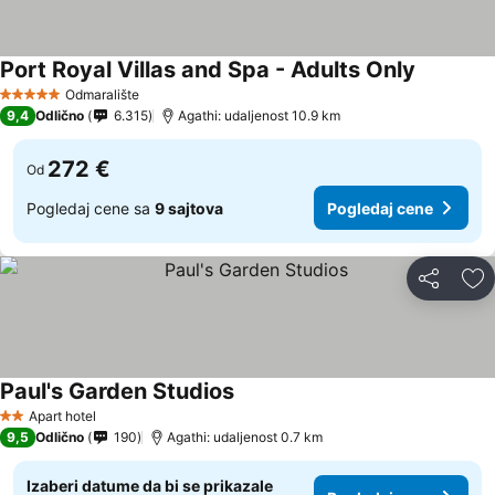
Port Royal Villas and Spa - Adults Only
Odmaralište
5 Zvezdice
9,4
Odlično
6.315
Agathi: udaljenost 10.9 km
272 €
Od
Pogledaj cene sa
9 sajtova
Pogledaj cene
Deli
Do
Paul's Garden Studios
Apart hotel
2 Zvezdice
9,5
Odlično
190
Agathi: udaljenost 0.7 km
Izaberi datume da bi se prikazale