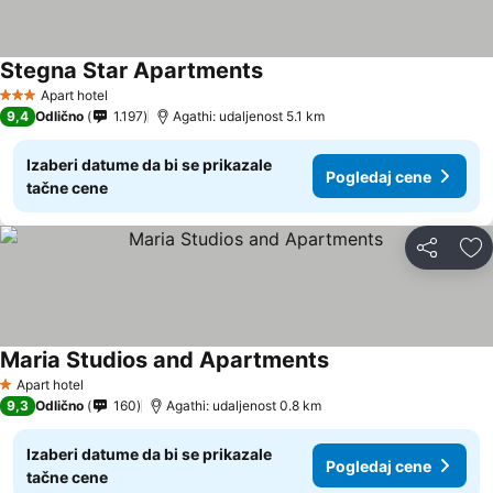
Stegna Star Apartments
Apart hotel
3 Zvezdice
9,4
Odlično
1.197
Agathi: udaljenost 5.1 km
Izaberi datume da bi se prikazale
Pogledaj cene
tačne cene
Deli
Do
Maria Studios and Apartments
Apart hotel
1 Zvezdice
9,3
Odlično
160
Agathi: udaljenost 0.8 km
Izaberi datume da bi se prikazale
Pogledaj cene
tačne cene