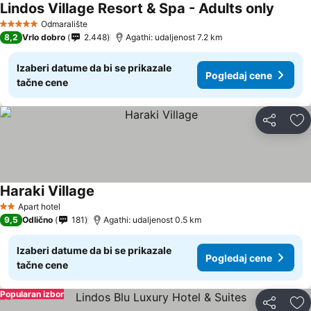
Lindos Village Resort & Spa - Adults only
Odmaralište
5 Zvezdice
8,2
Vrlo dobro
2.448
Agathi: udaljenost 7.2 km
Izaberi datume da bi se prikazale
Pogledaj cene
tačne cene
Deli
Do
Haraki Village
Apart hotel
2 Zvezdice
9,5
Odlično
181
Agathi: udaljenost 0.5 km
Izaberi datume da bi se prikazale
Pogledaj cene
tačne cene
Popularan izbor
Deli
Do