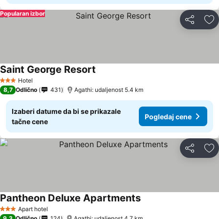
Popularan izbor
Deli
Do
Saint George Resort
Hotel
3 Zvezdice
8,7
Odlično
431
Agathi: udaljenost 5.4 km
Izaberi datume da bi se prikazale
Pogledaj cene
tačne cene
Deli
Do
Pantheon Deluxe Apartments
Apart hotel
3 Zvezdice
9,3
Odlično
124
Agathi: udaljenost 4.7 km