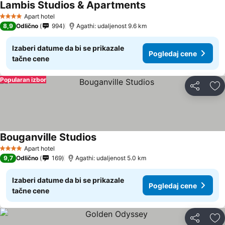
Lambis Studios & Apartments
Apart hotel
4 Zvezdice
8,9
Odlično
994
Agathi: udaljenost 9.6 km
Izaberi datume da bi se prikazale
Pogledaj cene
tačne cene
Popularan izbor
Deli
Do
Bouganville Studios
Apart hotel
4 Zvezdice
9,7
Odlično
169
Agathi: udaljenost 5.0 km
Izaberi datume da bi se prikazale
Pogledaj cene
tačne cene
Deli
Do