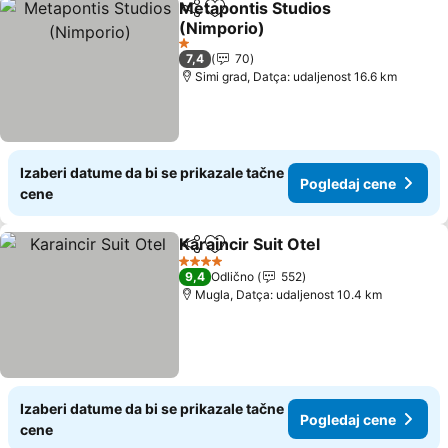
Metapontis Studios
Deli
Dodati u favorite
(Nimporio)
Pogledaj cene
1 Zvezdice
7,4
70
Simi grad, Datça: udaljenost 16.6 km
Izaberi datume da bi se prikazale tačne
Pogledaj cene
cene
Karaincir Suit Otel
Deli
Dodati u favorite
Pogleda
4 Zvezdice
9,4
Odlično
552
Mugla, Datça: udaljenost 10.4 km
Izaberi datume da bi se prikazale tačne
Pogledaj cene
cene