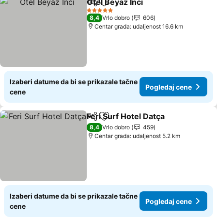
Otel Beyaz İnci
Deli
Dodati u favorite
Pogledaj c
5 Zvezdice
8,4
Vrlo dobro
606
Centar grada: udaljenost 16.6 km
Izaberi datume da bi se prikazale tačne
Pogledaj cene
cene
Feri Surf Hotel Datça
Deli
Dodati u favorite
Pogle
8,4
Vrlo dobro
459
Centar grada: udaljenost 5.2 km
Izaberi datume da bi se prikazale tačne
Pogledaj cene
cene