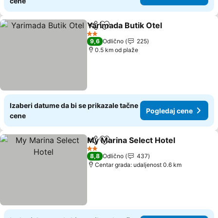
cene
Yarimada Butik Otel
Deli
Dodati u favorite
Pogled
2 Zvezdice
9,6
Odlično
225
0.5 km od plaže
Izaberi datume da bi se prikazale tačne
Pogledaj cene
cene
My Marina Select Hotel
Deli
Dodati u favorite
Pog
2 Zvezdice
8,8
Odlično
437
Centar grada: udaljenost 0.6 km