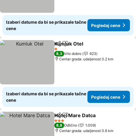
Izaberi datume da bi se prikazale tačne
Pogledaj cene
cene
Kumluk Otel
Deli
Dodati u favorite
Pogledaj cene
1 Zvezdice
8,3
Vrlo dobro
623
Centar grada: udaljenost 0.2 km
Izaberi datume da bi se prikazale tačne
Pogledaj cene
cene
Hotel Mare Datca
Deli
Dodati u favorite
Pogledaj
3 Zvezdice
8,8
Odlično
1.009
Centar grada: udaljenost 0.6 km