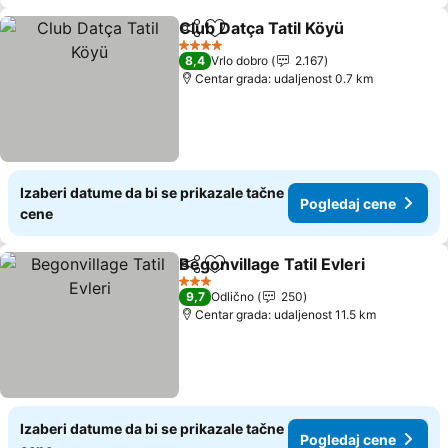
Club Datça Tatil Köyü
Deli
Dodati u favorite
Pogl
4 Zvezdice
8,4
Vrlo dobro
2.167
Centar grada: udaljenost 0.7 km
Izaberi datume da bi se prikazale tačne
Pogledaj cene
cene
Begonvillage Tatil Evleri
Deli
Dodati u favorite
Po
3 Zvezdice
9,7
Odlično
250
Centar grada: udaljenost 11.5 km
Izaberi datume da bi se prikazale tačne
Pogledaj cene