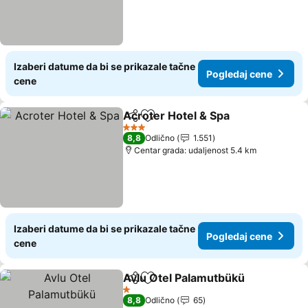
Izaberi datume da bi se prikazale tačne
Pogledaj cene
cene
Acroter Hotel & Spa
Deli
Dodati u favorite
Pogled
3 Zvezdice
8,8
Odlično
1.551
Centar grada: udaljenost 5.4 km
Izaberi datume da bi se prikazale tačne
Pogledaj cene
cene
Avlu Otel Palamutbükü
Deli
Dodati u favorite
Pog
1 Zvezdice
8,8
Odlično
65