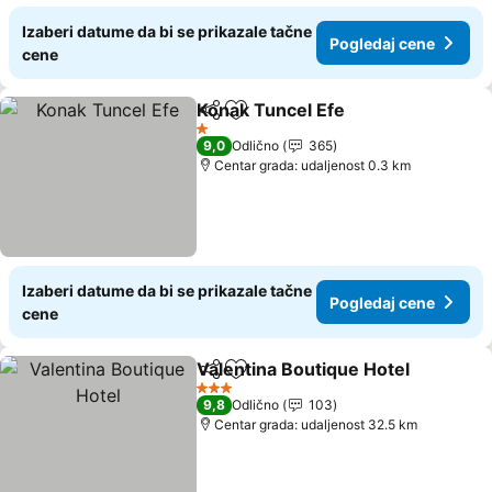
Izaberi datume da bi se prikazale tačne
Pogledaj cene
cene
Konak Tuncel Efe
Deli
Dodati u favorite
Pogledaj
1 Zvezdice
9,0
Odlično
365
Centar grada: udaljenost 0.3 km
Izaberi datume da bi se prikazale tačne
Pogledaj cene
cene
Valentina Boutique Hotel
Deli
Dodati u favorite
P
3 Zvezdice
9,8
Odlično
103
Centar grada: udaljenost 32.5 km