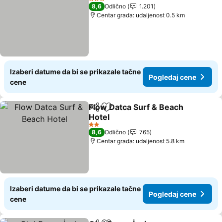
3 Zvezdice
8,6
Odlično
1.201
Centar grada: udaljenost 0.5 km
Izaberi datume da bi se prikazale tačne
Pogledaj cene
cene
Flow Datca Surf & Beach
Deli
Dodati u favorite
Hotel
Pogledaj cene
2 Zvezdice
8,6
Odlično
765
Centar grada: udaljenost 5.8 km
Izaberi datume da bi se prikazale tačne
Pogledaj cene
cene