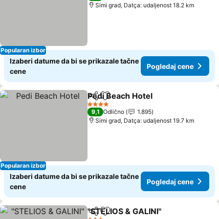
Simi grad, Datça: udaljenost 18.2 km
Popularan izbor
Izaberi datume da bi se prikazale tačne
Pogledaj cene
cene
Pedi Beach Hotel
Deli
Dodati u favorite
Pogledaj
4 Zvezdice
9,1
Odlično
1.895
Simi grad, Datça: udaljenost 19.7 km
Popularan izbor
Izaberi datume da bi se prikazale tačne
Pogledaj cene
cene
"STELIOS & GALINI"
Deli
Dodati u favorite
Pogled