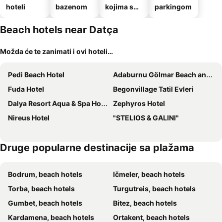
hoteli
bazenom
kojima su
parkingom
dozvoljeni
kućni
Beach hotels near Datça
ljubimci
Možda će te zanimati i ovi hoteli…
Pedi Beach Hotel
Adaburnu Gölmar Beach and Spa
Fuda Hotel
Begonvillage Tatil Evleri
Dalya Resort Aqua & Spa Hotel
Zephyros Hotel
Nireus Hotel
"STELIOS & GALINI"
Druge popularne destinacije sa plažama
Bodrum, beach hotels
Ičmeler, beach hotels
Torba, beach hotels
Turgutreis, beach hotels
Gumbet, beach hotels
Bitez, beach hotels
Kardamena, beach hotels
Ortakent, beach hotels