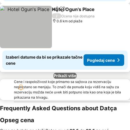
Hotel Ogun's Place
Deli
Dodati u favorite
Pogleda
/
Ocena nije dostupna
0.6 km od plaže
Izaberi datume da bi se prikazale tačne
Pogledaj cene
cene
Prikaži više
Cene i raspoloživost koje primamo sa sajtova za rezervaciju
neprestano se menjaju. To znači da ponuda koju vidiš na sajtu za
rezervaciju možda neće uvek biti potpuno ista kao ona koja je bila
prikazana na trivagu.
Frequently Asked Questions about Datça
Opseg cena