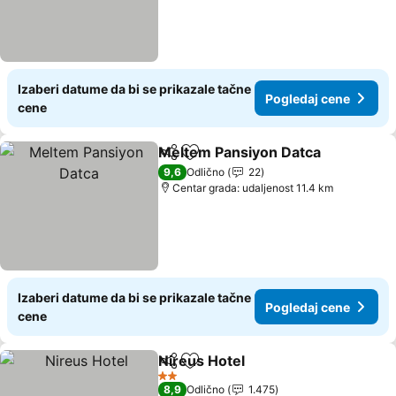
Izaberi datume da bi se prikazale tačne
Pogledaj cene
cene
Meltem Pansiyon Datca
Deli
Dodati u favorite
Po
9,6
Odlično
22
Centar grada: udaljenost 11.4 km
Izaberi datume da bi se prikazale tačne
Pogledaj cene
cene
Nireus Hotel
Deli
Dodati u favorite
Pogledaj cene
2 Zvezdice
8,9
Odlično
1.475