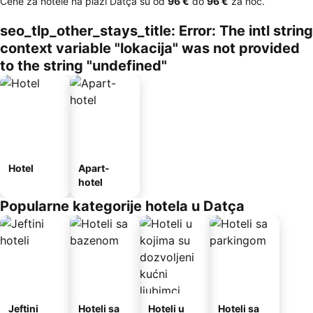
Cene za hotele na plaži Datça su od
‎96 €
do
‎96 €
za noć.
seo_tlp_other_stays_title: Error: The intl string
context variable "lokacija" was not provided
to the string "undefined"
Hotel
Apart-
hotel
Popularne kategorije hotela u Datça
Jeftini
Hoteli sa
Hoteli u
Hoteli sa