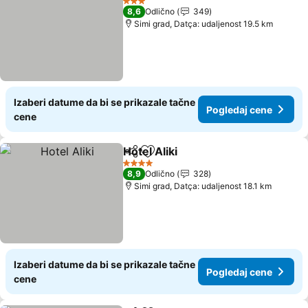
3 Zvezdice
8,6
Odlično
349
Simi grad, Datça: udaljenost 19.5 km
Izaberi datume da bi se prikazale tačne
Pogledaj cene
cene
Hotel Aliki
Deli
Dodati u favorite
Pogledaj cene
4 Zvezdice
8,9
Odlično
328
Simi grad, Datça: udaljenost 18.1 km
Izaberi datume da bi se prikazale tačne
Pogledaj cene
cene