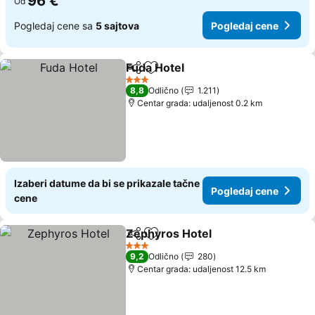
96 €
Od
Pogledaj cene sa
5 sajtova
Pogledaj cene
Fuda Hotel
Deli
Dodati u favorite
Pogledaj cene
3 Zvezdice
8,8
Odlično
1.211
Centar grada: udaljenost 0.2 km
Izaberi datume da bi se prikazale tačne
Pogledaj cene
cene
Zephyros Hotel
Deli
Dodati u favorite
Pogledaj c
3 Zvezdice
9,2
Odlično
280
Centar grada: udaljenost 12.5 km