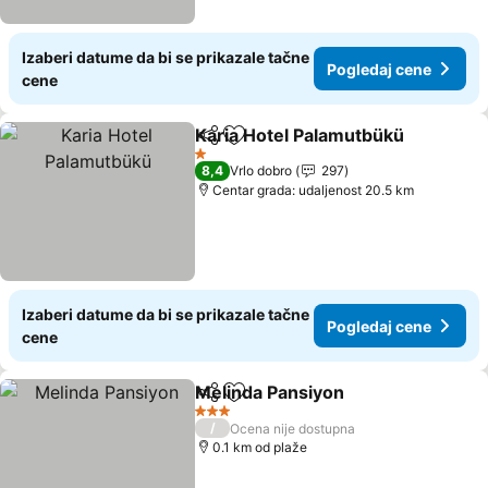
Izaberi datume da bi se prikazale tačne
Pogledaj cene
cene
Karia Hotel Palamutbükü
Deli
Dodati u favorite
P
1 Zvezdice
8,4
Vrlo dobro
297
Centar grada: udaljenost 20.5 km
Izaberi datume da bi se prikazale tačne
Pogledaj cene
cene
Melinda Pansiyon
Deli
Dodati u favorite
Pogledaj
3 Zvezdice
/
Ocena nije dostupna
0.1 km od plaže