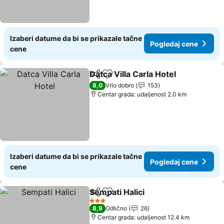
Izaberi datume da bi se prikazale tačne
Pogledaj cene
cene
Datca Villa Carla Hotel
Deli
Dodati u favorite
Pog
8,0
Vrlo dobro
153
Centar grada: udaljenost 2.0 km
Izaberi datume da bi se prikazale tačne
Pogledaj cene
cene
Sempati Halici
Deli
Dodati u favorite
Pogledaj ce
3 Zvezdice
8,9
Odlično
26
Centar grada: udaljenost 12.4 km