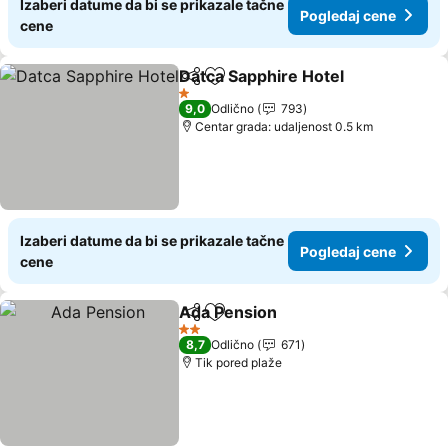
Izaberi datume da bi se prikazale tačne
Pogledaj cene
cene
Datca Sapphire Hotel
Deli
Dodati u favorite
Pogl
1 Zvezdice
9,0
Odlično
793
Centar grada: udaljenost 0.5 km
Izaberi datume da bi se prikazale tačne
Pogledaj cene
cene
Ada Pension
Deli
Dodati u favorite
Pogledaj cene
2 Zvezdice
8,7
Odlično
671
Tik pored plaže