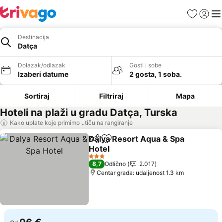
Favoriti
Prijavi
Men
Destinacija
Datça
Dolazak/odlazak
Gosti i sobe
Izaberi datume
2 gosta, 1 soba.
Sortiraj
Filtriraj
Mapa
Hoteli na plaži u gradu Datça, Turska
Kako uplate koje primimo utiču na rangiranje
Dalya Resort Aqua & Spa
Deli
Dodati u favorite
Hotel
Pogledaj cene
3 Zvezdice
8,7
Odlično
2.017
Centar grada: udaljenost 1.3 km