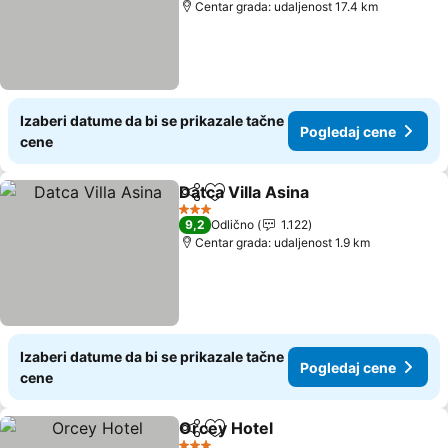
Centar grada: udaljenost 17.4 km
Izaberi datume da bi se prikazale tačne
Pogledaj cene
cene
Datca Villa Asina
Deli
Dodati u favorite
Pogledaj 
3 Zvezdice
9,2
Odlično
1.122
Centar grada: udaljenost 1.9 km
Izaberi datume da bi se prikazale tačne
Pogledaj cene
cene
Orcey Hotel
Deli
Dodati u favorite
Pogledaj cene