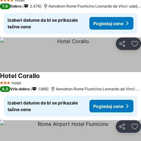
Hotel
4 Zvezdice
7,6
Dobro
2.476
Aerodrom Rome Fiumicino Leonardo da Vinci: udaljenost 6.4 km
Izaberi datume da bi se prikazale
Pogledaj cene
tačne cene
Deli
Do
Hotel Corallo
Hotel
3 Zvezdice
8,0
Vrlo dobro
1.666
Aerodrom Rome Fiumicino Leonardo da Vinci: udaljenost 4.7 km
Izaberi datume da bi se prikazale
Pogledaj cene
tačne cene
Deli
Do