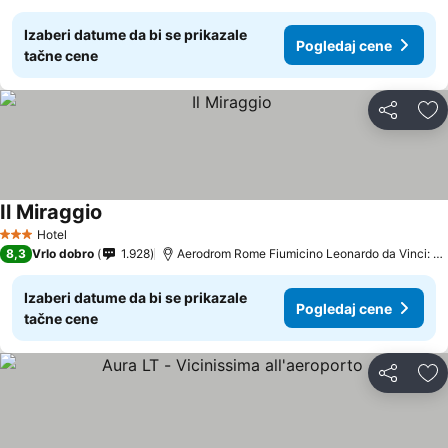
Izaberi datume da bi se prikazale
Pogledaj cene
tačne cene
Deli
Do
Il Miraggio
Hotel
3 Zvezdice
8,3
Vrlo dobro
1.928
Aerodrom Rome Fiumicino Leonardo da Vinci: udaljenost 7.5 km
Izaberi datume da bi se prikazale
Pogledaj cene
tačne cene
Deli
Do