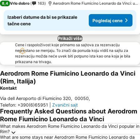
8,4
Vrlo dobro
163
Aerodrom Rome Fiumicino Leonardo da Vinci: udaljenost 5.9 km
Izaberi datume da bi se prikazale
Pogledaj cene
tačne cene
Prikaži više
Cene i raspoloživost koje primamo sa sajtova za rezervaciju
neprestano se menjaju. To znači da ponuda koju vidiš na sajtu za
rezervaciju možda neće uvek biti potpuno ista kao ona koja je bila
prikazana na trivagu.
Aerodrom Rome Fiumicino Leonardo da Vinci
(Rim, Italija)
Kontakt
Via dell Aeroporto di Fiumicino 320
,
00050
,
Telefon
:
+390(6)65951
|
Zvanični sajt
Frequently Asked Questions about Aerodrom
Rome Fiumicino Leonardo da Vinci
What makes Aerodrom Rome Fiumicino Leonardo da Vinci popular in
Rim?
What are some stays near Aerodrom Rome Fiumicino Leonardo da