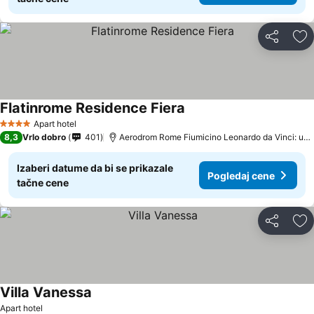
Deli
Do
Flatinrome Residence Fiera
Apart hotel
4 Zvezdice
8,3
Vrlo dobro
401
Aerodrom Rome Fiumicino Leonardo da Vinci: udaljenost 7.8 km
Izaberi datume da bi se prikazale
Pogledaj cene
tačne cene
Deli
Do
Villa Vanessa
Apart hotel