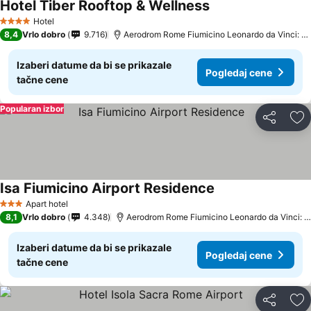
Hotel Tiber Rooftop & Wellness
Hotel
4 Zvezdice
8,4
Vrlo dobro
9.716
Aerodrom Rome Fiumicino Leonardo da Vinci: udaljenost 4.9 km
Izaberi datume da bi se prikazale
Pogledaj cene
tačne cene
Popularan izbor
Deli
Do
Isa Fiumicino Airport Residence
Apart hotel
3 Zvezdice
8,1
Vrlo dobro
4.348
Aerodrom Rome Fiumicino Leonardo da Vinci: udaljenost 5.8 km
Izaberi datume da bi se prikazale
Pogledaj cene
tačne cene
Deli
Do