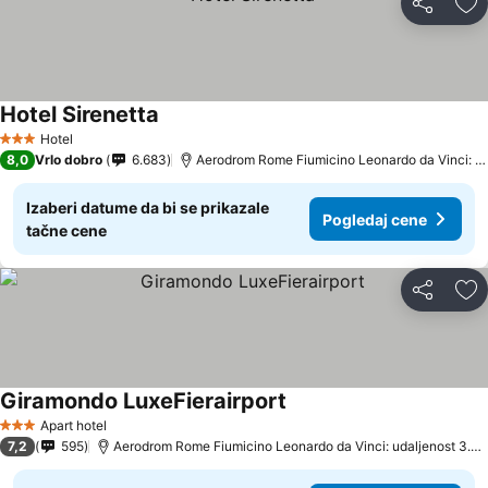
Deli
Do
Hotel Sirenetta
Hotel
3 Zvezdice
8,0
Vrlo dobro
6.683
Aerodrom Rome Fiumicino Leonardo da Vinci: udaljenost 9.6 km
Izaberi datume da bi se prikazale
Pogledaj cene
tačne cene
Deli
Do
Giramondo LuxeFierairport
Apart hotel
3 Zvezdice
7,2
595
Aerodrom Rome Fiumicino Leonardo da Vinci: udaljenost 3.9 km