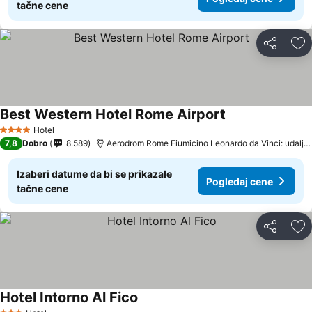
tačne cene
Deli
Do
Best Western Hotel Rome Airport
Hotel
4 Zvezdice
7,8
Dobro
8.589
Aerodrom Rome Fiumicino Leonardo da Vinci: udaljenost 4.3 km
Izaberi datume da bi se prikazale
Pogledaj cene
tačne cene
Deli
Do
Hotel Intorno Al Fico