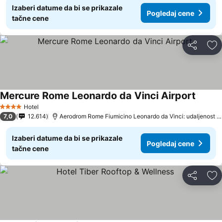
Izaberi datume da bi se prikazale
Pogledaj cene
tačne cene
Deli
Do
Mercure Rome Leonardo da Vinci Airport
Hotel
4 Zvezdice
7,0
12.614
Aerodrom Rome Fiumicino Leonardo da Vinci: udaljenost 4.3 km
Izaberi datume da bi se prikazale
Pogledaj cene
tačne cene
Deli
Do