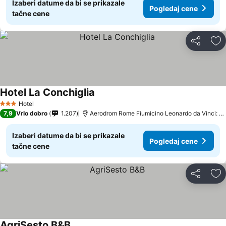
Izaberi datume da bi se prikazale
Pogledaj cene
tačne cene
Deli
Do
Hotel La Conchiglia
Hotel
3 Zvezdice
7,9
Vrlo dobro
1.207
Aerodrom Rome Fiumicino Leonardo da Vinci: udaljenost 6.7 km
Izaberi datume da bi se prikazale
Pogledaj cene
tačne cene
Deli
Do
AgriSesto B&B