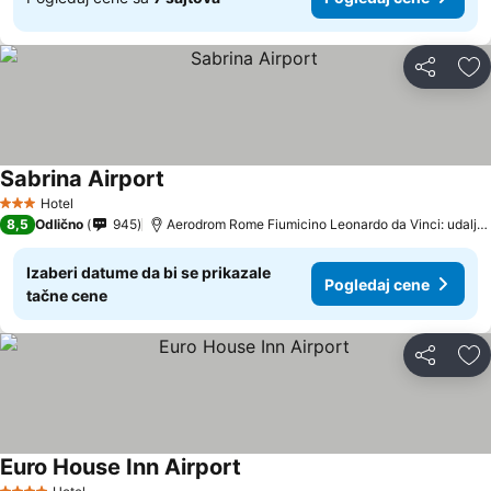
Deli
Do
Sabrina Airport
Hotel
3 Zvezdice
8,5
Odlično
945
Aerodrom Rome Fiumicino Leonardo da Vinci: udaljenost 2.8 km
Izaberi datume da bi se prikazale
Pogledaj cene
tačne cene
Deli
Do
Euro House Inn Airport