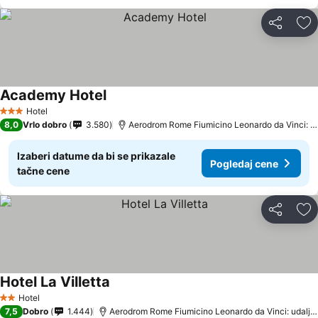
Deli
Do
Academy Hotel
Hotel
3 Zvezdice
8,0
Vrlo dobro
3.580
Aerodrom Rome Fiumicino Leonardo da Vinci: udaljenost 4.6 km
Izaberi datume da bi se prikazale
Pogledaj cene
tačne cene
Deli
Do
Hotel La Villetta
Hotel
2 Zvezdice
7,5
Dobro
1.444
Aerodrom Rome Fiumicino Leonardo da Vinci: udaljenost 4.6 km