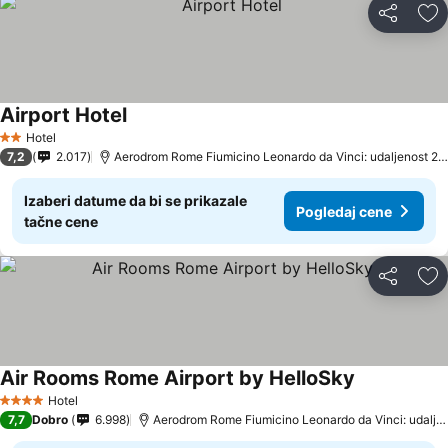
Deli
Do
Airport Hotel
Hotel
2 Zvezdice
7,2
2.017
Aerodrom Rome Fiumicino Leonardo da Vinci: udaljenost 2.3 km
Izaberi datume da bi se prikazale
Pogledaj cene
tačne cene
Deli
Do
Air Rooms Rome Airport by HelloSky
Hotel
4 Zvezdice
7,7
Dobro
6.998
Aerodrom Rome Fiumicino Leonardo da Vinci: udaljenost 1.8 km