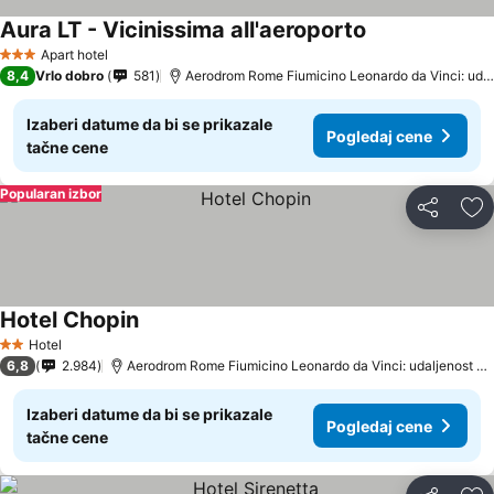
Aura LT - Vicinissima all'aeroporto
Apart hotel
3 Zvezdice
8,4
Vrlo dobro
581
Aerodrom Rome Fiumicino Leonardo da Vinci: udaljenost 4.6 km
Izaberi datume da bi se prikazale
Pogledaj cene
tačne cene
Popularan izbor
Deli
Do
Hotel Chopin
Hotel
2 Zvezdice
6,8
2.984
Aerodrom Rome Fiumicino Leonardo da Vinci: udaljenost 5.9 km
Izaberi datume da bi se prikazale
Pogledaj cene
tačne cene