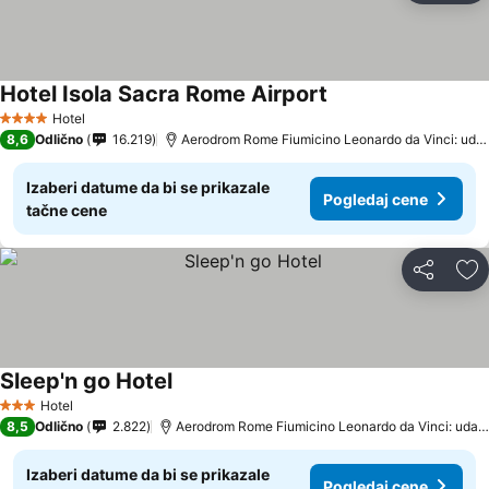
Hotel Isola Sacra Rome Airport
Hotel
4 Zvezdice
8,6
Odlično
16.219
Aerodrom Rome Fiumicino Leonardo da Vinci: udaljenost 6.3 km
Izaberi datume da bi se prikazale
Pogledaj cene
tačne cene
Deli
Do
Sleep'n go Hotel
Hotel
3 Zvezdice
8,5
Odlično
2.822
Aerodrom Rome Fiumicino Leonardo da Vinci: udaljenost 4.3 km
Izaberi datume da bi se prikazale
Pogledaj cene