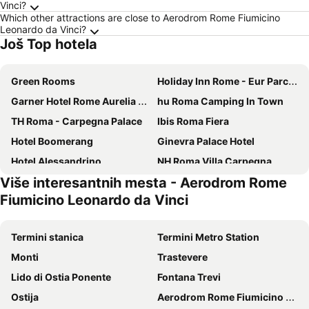
Vinci?
Which other attractions are close to Aerodrom Rome Fiumicino
Leonardo da Vinci?
Još Top hotela
Green Rooms
Holiday Inn Rome - Eur Parco Dei Medici By Ihg
Garner Hotel Rome Aurelia By Ihg
hu Roma Camping In Town
TH Roma - Carpegna Palace
Ibis Roma Fiera
Hotel Boomerang
Ginevra Palace Hotel
Hotel Alessandrino
NH Roma Villa Carpegna
Više interesantnih mesta - Aerodrom Rome
Crowne Plaza Rome - St. Peters By Ihg
Relais Castrum Boccea
Fiumicino Leonardo da Vinci
Hotel Zone
Hotel Pineta Palace
Radio Hotel
Hotel Quadrifoglio Roma Eur
Termini stanica
Termini Metro Station
ibis Styles Roma Eur
Hotel Villa Rosa
Monti
Trastevere
Palazzo Sant'Antonio
Occidental Aurelia
Lido di Ostia Ponente
Fontana Trevi
Camplus San Pietro
Pinewood Hotel Rome
Ostija
Aerodrom Rome Fiumicino Leonardo da Vinci
Grand Hotel Tiberio
Hotel Residence Magnolia