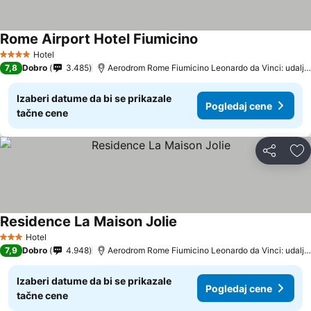
Rome Airport Hotel Fiumicino
Hotel
4 Zvezdice
7,8
Dobro
3.485
Aerodrom Rome Fiumicino Leonardo da Vinci: udaljenost 5.2 km
Izaberi datume da bi se prikazale
Pogledaj cene
tačne cene
Deli
Do
Residence La Maison Jolie
Hotel
3 Zvezdice
7,9
Dobro
4.948
Aerodrom Rome Fiumicino Leonardo da Vinci: udaljenost 4.8 km
Izaberi datume da bi se prikazale
Pogledaj cene
tačne cene