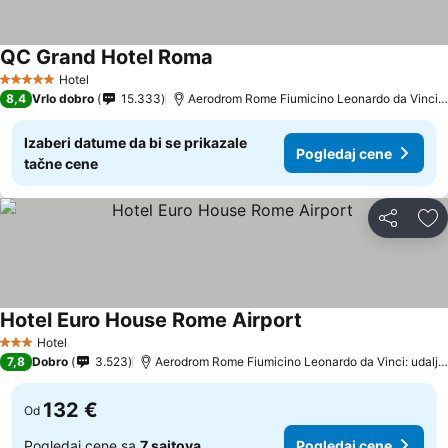
QC Grand Hotel Roma
Hotel
5 Zvezdice
8,4
Vrlo dobro
15.333
Aerodrom Rome Fiumicino Leonardo da Vinci: udaljenost 3.5 km
Izaberi datume da bi se prikazale
Pogledaj cene
tačne cene
Deli
Do
Hotel Euro House Rome Airport
Hotel
3 Zvezdice
7,8
Dobro
3.523
Aerodrom Rome Fiumicino Leonardo da Vinci: udaljenost 4.3 km
132 €
Od
Pogledaj cene sa
7 sajtova
Pogledaj cene