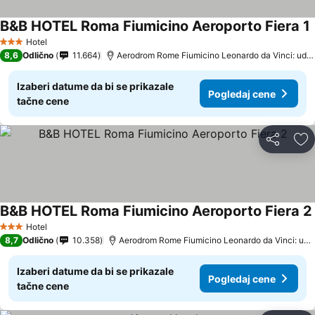
B&B HOTEL Roma Fiumicino Aeroporto Fiera 1
Hotel
3 Zvezdice
8,6
Odlično
11.664
Aerodrom Rome Fiumicino Leonardo da Vinci: udaljenost 4.0 km
Izaberi datume da bi se prikazale
Pogledaj cene
tačne cene
Deli
Do
B&B HOTEL Roma Fiumicino Aeroporto Fiera 2
Hotel
3 Zvezdice
8,7
Odlično
10.358
Aerodrom Rome Fiumicino Leonardo da Vinci: udaljenost 3.9 km
Izaberi datume da bi se prikazale
Pogledaj cene
tačne cene