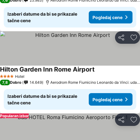
7,6
Dobro
25.983
Aerodrom Rome Fiumicino Leonardo da Vinci: udaljenost 2.2 km
Izaberi datume da bi se prikazale
Pogledaj cene
tačne cene
Deli
Do
Hilton Garden Inn Rome Airport
Hotel
4 Zvezdice
7,8
Dobro
14.649
Aerodrom Rome Fiumicino Leonardo da Vinci: udaljenost 2.2 km
Izaberi datume da bi se prikazale
Pogledaj cene
tačne cene
Popularan izbor
Deli
Do