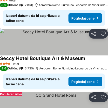
Hotel
3 Zvezdice
8,9
Odlično
2.861
Aerodrom Rome Fiumicino Leonardo da Vinci: udaljenost 2.9 km
Izaberi datume da bi se prikazale
Pogledaj cene
tačne cene
Deli
Do
Seccy Hotel Boutique Art & Museum
Hotel
4 Zvezdice
8,6
Odlično
3.735
Aerodrom Rome Fiumicino Leonardo da Vinci: udaljenost 4.5 km
Izaberi datume da bi se prikazale
Pogledaj cene
tačne cene
Popularan izbor
Deli
Do