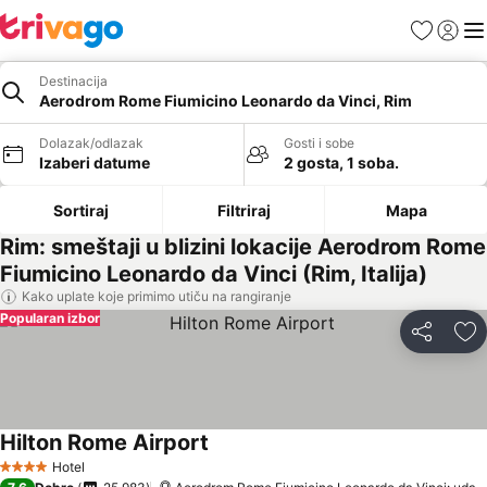
Favoriti
Prijavi
Men
Destinacija
Aerodrom Rome Fiumicino Leonardo da Vinci, Rim
Dolazak/odlazak
Gosti i sobe
Izaberi datume
2 gosta, 1 soba.
Sortiraj
Filtriraj
Mapa
Rim: smeštaji u blizini lokacije Aerodrom Rome
Fiumicino Leonardo da Vinci (Rim, Italija)
Kako uplate koje primimo utiču na rangiranje
Popularan izbor
Deli
Do
Hilton Rome Airport
Hotel
4 Zvezdice