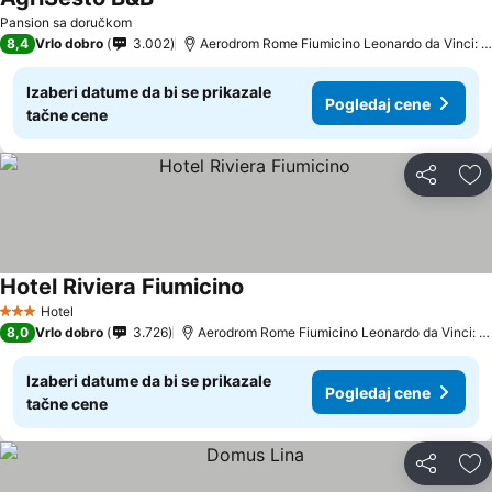
Pansion sa doručkom
8,4
Vrlo dobro
3.002
Aerodrom Rome Fiumicino Leonardo da Vinci: udaljenost 0.8 km
Izaberi datume da bi se prikazale
Pogledaj cene
tačne cene
Deli
Do
Hotel Riviera Fiumicino
Hotel
3 Zvezdice
8,0
Vrlo dobro
3.726
Aerodrom Rome Fiumicino Leonardo da Vinci: udaljenost 6.3 km
Izaberi datume da bi se prikazale
Pogledaj cene
tačne cene
Deli
Do