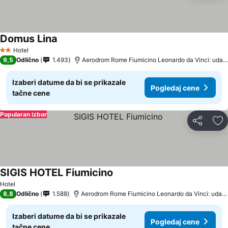
Domus Lina
Hotel
2 Zvezdice
9,5
Odlično
1.493
Aerodrom Rome Fiumicino Leonardo da Vinci: udaljenost 4.7 km
Izaberi datume da bi se prikazale
Pogledaj cene
tačne cene
Popularan izbor
Deli
Do
SIGIS HOTEL Fiumicino
Hotel
8,8
Odlično
1.588
Aerodrom Rome Fiumicino Leonardo da Vinci: udaljenost 6.4 km
Izaberi datume da bi se prikazale
Pogledaj cene
tačne cene