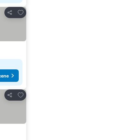
Dodati u favorite
Deli
cene
Dodati u favorite
Deli