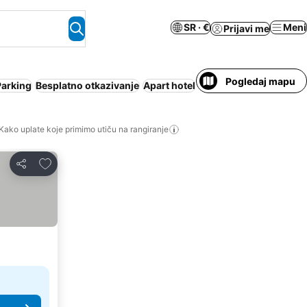
SR · €
Meni
Prijavi me
Pogledaj mapu
Parking
Besplatno otkazivanje
Apart hotel
Pansion sa doručkom
Kako uplate koje primimo utiču na rangiranje
Dodati u favorite
Deli