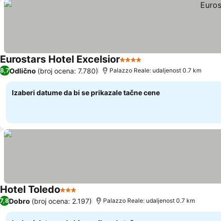
Eurostars Hotel Excelsior
4 Zvezdice
Odlično
(broj ocena: 7.780)
8,7
Palazzo Reale: udaljenost 0.7 km
Izaberi datume da bi se prikazale tačne cene
Hotel Toledo
3 Zvezdice
Dobro
(broj ocena: 2.197)
7,8
Palazzo Reale: udaljenost 0.7 km