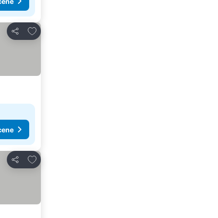
cene
Dodati u favorite
Deli
cene
Dodati u favorite
Deli