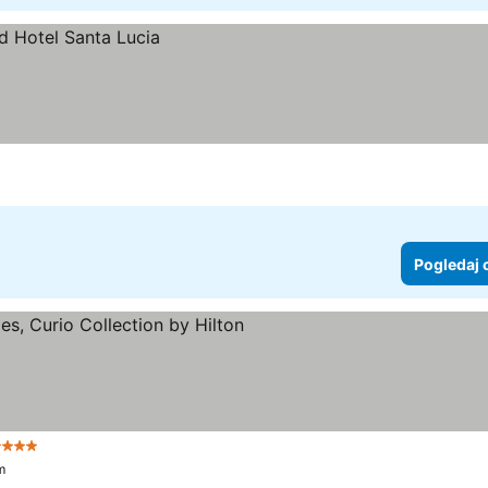
Pogledaj 
Zvezdice
m