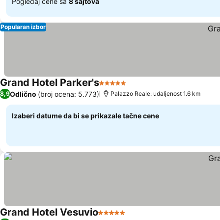
Pogledaj cene sa
8 sajtova
Popularan izbor
Grand Hotel Parker's
5 Zvezdice
Odlično
(broj ocena: 5.773)
8,9
Palazzo Reale: udaljenost 1.6 km
Izaberi datume da bi se prikazale tačne cene
Grand Hotel Vesuvio
5 Zvezdice