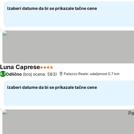
Izaberi datume da bi se prikazale tačne cene
Luna Caprese
4 Zvezdice
Odlično
(broj ocena: 583)
8,7
Palazzo Reale: udaljenost 0.7 km
Izaberi datume da bi se prikazale tačne cene