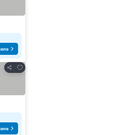
cene
Dodati u favorite
Deli
cene