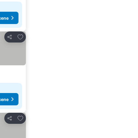
cene
Dodati u favorite
Deli
cene
Dodati u favorite
Deli