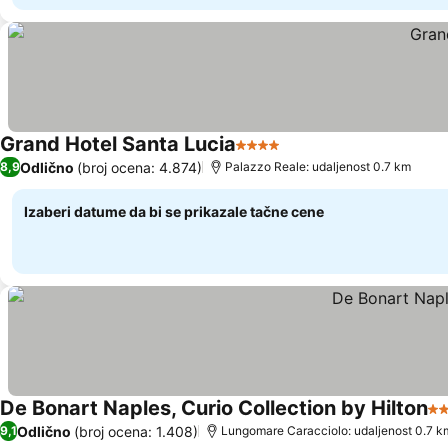
Grand Hotel Santa Lucia
4 Zvezdice
Odlično
(broj ocena: 4.874)
8,9
Palazzo Reale: udaljenost 0.7 km
Izaberi datume da bi se prikazale tačne cene
De Bonart Naples, Curio Collection by Hilton
5 
Odlično
(broj ocena: 1.408)
9,1
Lungomare Caracciolo: udaljenost 0.7 k