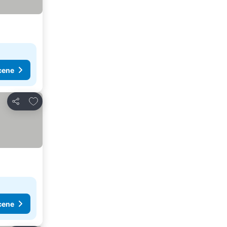
cene
Dodati u favorite
Deli
cene