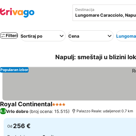
Destinacija
Filteri
Sortiraj po
Cena
Lungomar
Napulj: smeštaji u blizini l
Popularan izbor
Royal Continental
4 Zvezdice
Vrlo dobro
(broj ocena: 15.515)
8,3
Palazzo Reale: udaljenost 0.7 km
256 €
Od