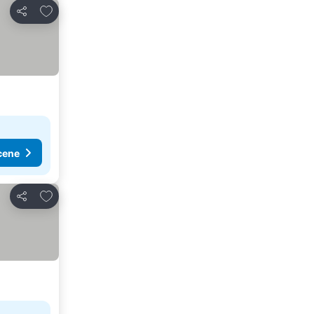
Dodati u favorite
Deli
cene
Dodati u favorite
Deli