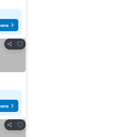
cene
Dodati u favorite
Deli
cene
Dodati u favorite
Deli