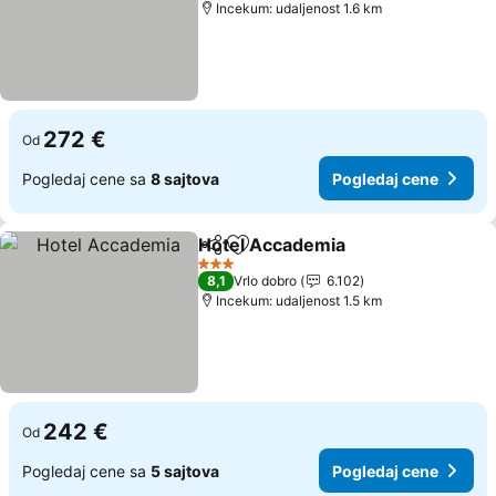
Incekum: udaljenost 1.6 km
272 €
Od
Pogledaj cene sa
8 sajtova
Pogledaj cene
Hotel Accademia
Deli
Dodati u favorite
3 Zvezdice
8,1
Vrlo dobro
6.102
Incekum: udaljenost 1.5 km
242 €
Od
Pogledaj cene sa
5 sajtova
Pogledaj cene