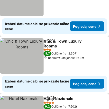
Izaberi datume da bi se prikazale tačne
Pogledaj cene
cene
Chic & Town Luxury
Deli
Dodati u favorite
Rooms
3 Zvezdice
8,7
Odlično
2.307
Incekum: udaljenost 1.6 km
Izaberi datume da bi se prikazale tačne
Pogledaj cene
cene
Hotel Nazionale
Deli
Dodati u favorite
4 Zvezdice
9,2
Odlično
7.602