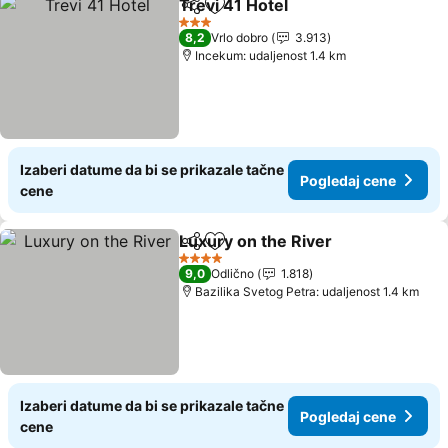
Trevi 41 Hotel
Deli
Dodati u favorite
3 Zvezdice
8,2
Vrlo dobro
3.913
Incekum: udaljenost 1.4 km
Izaberi datume da bi se prikazale tačne
Pogledaj cene
cene
Luxury on the River
Deli
Dodati u favorite
4 Zvezdice
9,0
Odlično
1.818
Bazilika Svetog Petra: udaljenost 1.4 km
Izaberi datume da bi se prikazale tačne
Pogledaj cene
cene