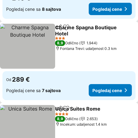
Pogledaj cene sa
8 sajtova
Pogledaj cene
Charme Spagna Boutique
Deli
Dodati u favorite
Hotel
3 Zvezdice
8,9
Odlično
1.944
Fontana Trevi: udaljenost 0.3 km
289 €
Od
Pogledaj cene sa
7 sajtova
Pogledaj cene
Unica Suites Rome
Deli
Dodati u favorite
4 Zvezdice
8,9
Odlično
2.653
Incekum: udaljenost 1.4 km