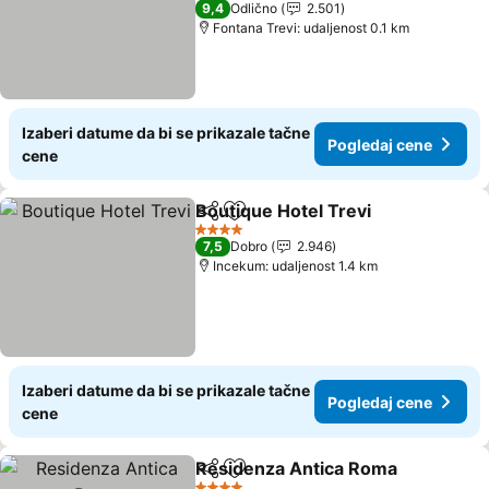
9,4
Odlično
2.501
Fontana Trevi: udaljenost 0.1 km
Izaberi datume da bi se prikazale tačne
Pogledaj cene
cene
Boutique Hotel Trevi
Deli
Dodati u favorite
4 Zvezdice
7,5
Dobro
2.946
Incekum: udaljenost 1.4 km
Izaberi datume da bi se prikazale tačne
Pogledaj cene
cene
Residenza Antica Roma
Deli
Dodati u favorite