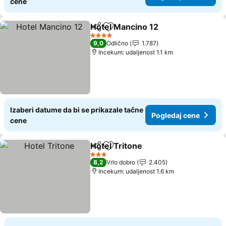
cene
Hotel Mancino 12
Deli
Dodati u favorite
4 Zvezdice
9,0
Odlično
1.787
Incekum: udaljenost 1.1 km
Izaberi datume da bi se prikazale tačne
Pogledaj cene
cene
Hotel Tritone
Deli
Dodati u favorite
3 Zvezdice
8,2
Vrlo dobro
2.405
Incekum: udaljenost 1.6 km