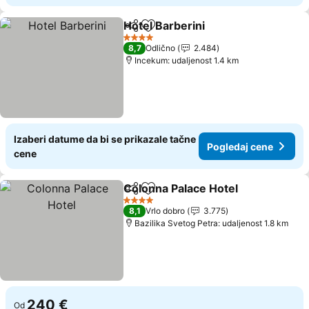
Hotel Barberini
Deli
Dodati u favorite
4 Zvezdice
8,7
Odlično
2.484
Incekum: udaljenost 1.4 km
Izaberi datume da bi se prikazale tačne
Pogledaj cene
cene
Colonna Palace Hotel
Deli
Dodati u favorite
4 Zvezdice
8,1
Vrlo dobro
3.775
Bazilika Svetog Petra: udaljenost 1.8 km
240 €
Od