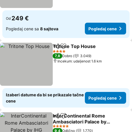
249 €
Od
Pogledaj cene sa
8 sajtova
Pogledaj cene
Tritone Top House
Deli
Dodati u favorite
4 Zvezdice
7,8
Dobro
3.049
Incekum: udaljenost 1.6 km
Izaberi datume da bi se prikazale tačne
Pogledaj cene
cene
InterContinental Rome
Deli
Dodati u favorite
Ambasciatori Palace by
IHG
5 Zvezdice
9,4
Odlično
1.770