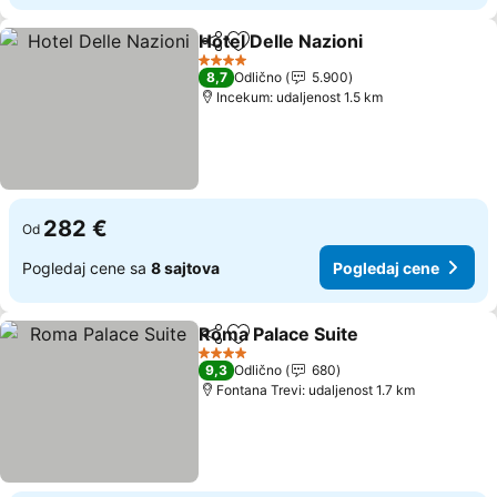
Hotel Delle Nazioni
Deli
Dodati u favorite
4 Zvezdice
8,7
Odlično
5.900
Incekum: udaljenost 1.5 km
282 €
Od
Pogledaj cene sa
8 sajtova
Pogledaj cene
Roma Palace Suite
Deli
Dodati u favorite
4 Zvezdice
9,3
Odlično
680
Fontana Trevi: udaljenost 1.7 km