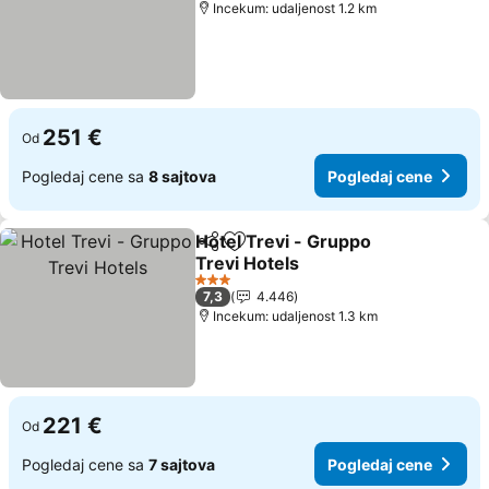
Incekum: udaljenost 1.2 km
251 €
Od
Pogledaj cene sa
8 sajtova
Pogledaj cene
Hotel Trevi - Gruppo
Deli
Dodati u favorite
Trevi Hotels
3 Zvezdice
7,3
4.446
Incekum: udaljenost 1.3 km
221 €
Od
Pogledaj cene sa
7 sajtova
Pogledaj cene