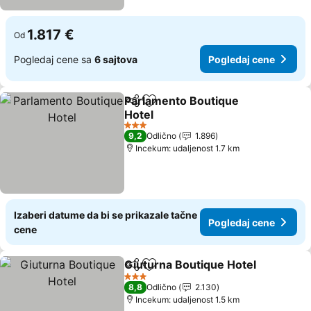
1.817 €
Od
Pogledaj cene sa
6 sajtova
Pogledaj cene
Parlamento Boutique
Deli
Dodati u favorite
Hotel
3 Zvezdice
9,2
Odlično
1.896
Incekum: udaljenost 1.7 km
Izaberi datume da bi se prikazale tačne
Pogledaj cene
cene
Giuturna Boutique Hotel
Deli
Dodati u favorite
3 Zvezdice
8,8
Odlično
2.130
Incekum: udaljenost 1.5 km