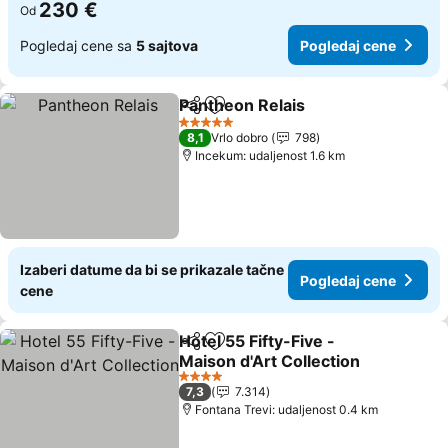
230 €
Od
Pogledaj cene sa
5 sajtova
Pogledaj cene
Pantheon Relais
Deli
Dodati u favorite
5 Zvezdice
8,1
Vrlo dobro
798
Incekum: udaljenost 1.6 km
Izaberi datume da bi se prikazale tačne
Pogledaj cene
cene
Hotel 55 Fifty-Five -
Deli
Dodati u favorite
Maison d'Art Collection
4 Zvezdice
7,3
7.314
Fontana Trevi: udaljenost 0.4 km