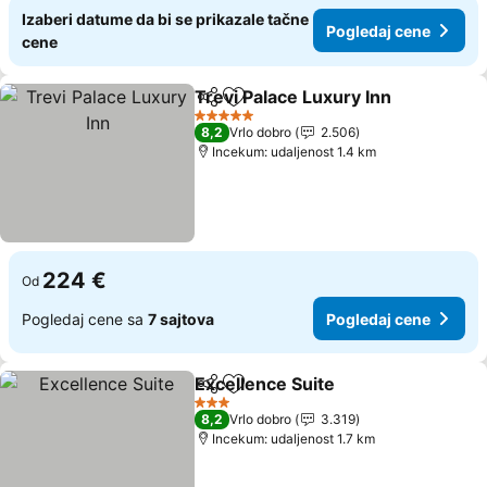
Izaberi datume da bi se prikazale tačne
Pogledaj cene
cene
Trevi Palace Luxury Inn
Deli
Dodati u favorite
5 Zvezdice
8,2
Vrlo dobro
2.506
Incekum: udaljenost 1.4 km
224 €
Od
Pogledaj cene sa
7 sajtova
Pogledaj cene
Excellence Suite
Deli
Dodati u favorite
3 Zvezdice
8,2
Vrlo dobro
3.319
Incekum: udaljenost 1.7 km