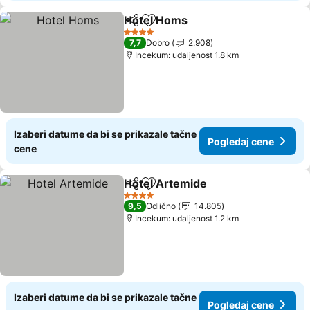
Hotel Homs
Deli
Dodati u favorite
4 Zvezdice
7,7
Dobro
2.908
Incekum: udaljenost 1.8 km
Izaberi datume da bi se prikazale tačne
Pogledaj cene
cene
Hotel Artemide
Deli
Dodati u favorite
4 Zvezdice
9,5
Odlično
14.805
Incekum: udaljenost 1.2 km
Izaberi datume da bi se prikazale tačne
Pogledaj cene