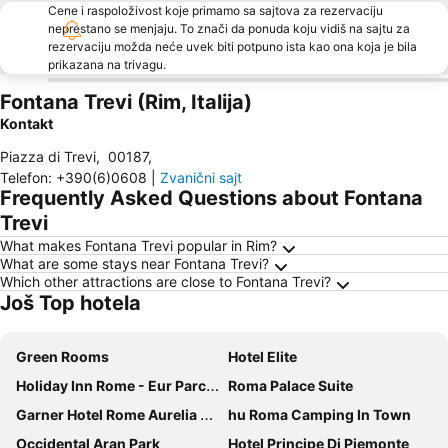
Cene i raspoloživost koje primamo sa sajtova za rezervaciju
neprestano se menjaju. To znači da ponuda koju vidiš na sajtu za
rezervaciju možda neće uvek biti potpuno ista kao ona koja je bila
prikazana na trivagu.
Fontana Trevi (Rim, Italija)
Kontakt
Piazza di Trevi
,
00187
,
Telefon
:
+390(6)0608
|
Zvanični sajt
Frequently Asked Questions about Fontana
Trevi
What makes Fontana Trevi popular in Rim?
What are some stays near Fontana Trevi?
Which other attractions are close to Fontana Trevi?
Još Top hotela
Green Rooms
Hotel Elite
Holiday Inn Rome - Eur Parco Dei Medici By Ihg
Roma Palace Suite
Garner Hotel Rome Aurelia By Ihg
hu Roma Camping In Town
Occidental Aran Park
Hotel Principe Di Piemonte