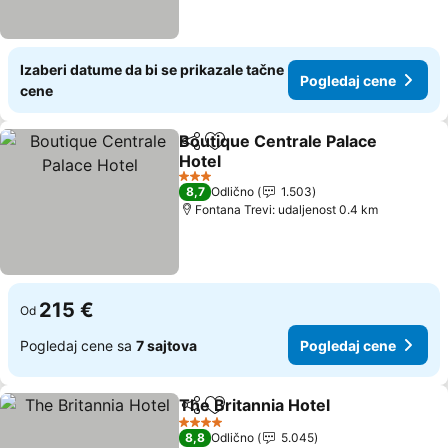
Izaberi datume da bi se prikazale tačne
Pogledaj cene
cene
Boutique Centrale Palace
Deli
Dodati u favorite
Hotel
3 Zvezdice
8,7
Odlično
1.503
Fontana Trevi: udaljenost 0.4 km
215 €
Od
Pogledaj cene sa
7 sajtova
Pogledaj cene
The Britannia Hotel
Deli
Dodati u favorite
4 Zvezdice
8,8
Odlično
5.045