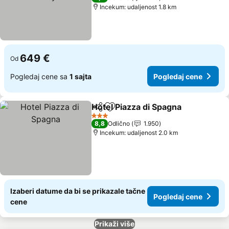
Incekum: udaljenost 1.8 km
649 €
Od
Pogledaj cene sa
1 sajta
Pogledaj cene
Hotel Piazza di Spagna
Deli
Dodati u favorite
3 Zvezdice
8,8
Odlično
1.950
Incekum: udaljenost 2.0 km
Izaberi datume da bi se prikazale tačne
Pogledaj cene
cene
Prikaži više