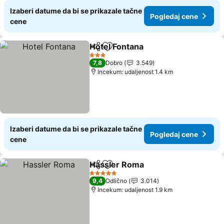
Izaberi datume da bi se prikazale tačne
Pogledaj cene
cene
Hotel Fontana
Deli
Dodati u favorite
3 Zvezdice
7,8
Dobro
3.549
Incekum: udaljenost 1.4 km
Izaberi datume da bi se prikazale tačne
Pogledaj cene
cene
Hassler Roma
Deli
Dodati u favorite
5 Zvezdice
9,4
Odlično
3.014
Incekum: udaljenost 1.9 km