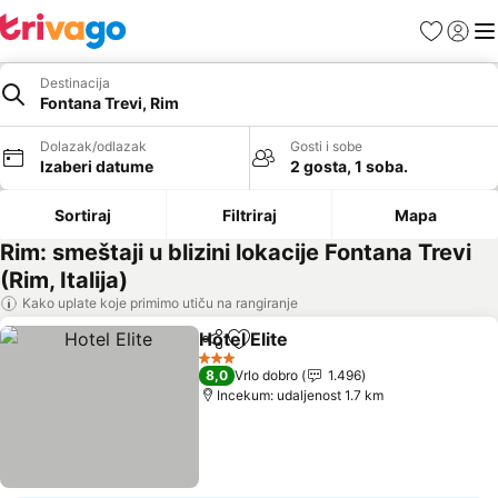
Favoriti
Prijavi
Men
Destinacija
Fontana Trevi, Rim
Dolazak/odlazak
Gosti i sobe
Izaberi datume
2 gosta, 1 soba.
Sortiraj
Filtriraj
Mapa
Rim: smeštaji u blizini lokacije Fontana Trevi
(Rim, Italija)
Kako uplate koje primimo utiču na rangiranje
Hotel Elite
Deli
Dodati u favorite
3 Zvezdice
8,0
Vrlo dobro
1.496
Incekum: udaljenost 1.7 km