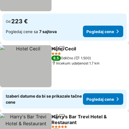
223 €
Od
Pogledaj cene sa
7 sajtova
Pogledaj cene
Hotel Cecil
Deli
Dodati u favorite
3 Zvezdice
8,5
Odlično
1.500
Incekum: udaljenost 1.7 km
Izaberi datume da bi se prikazale tačne
Pogledaj cene
cene
Harry's Bar Trevi Hotel &
Deli
Dodati u favorite
Restaurant
5 Zvezdice