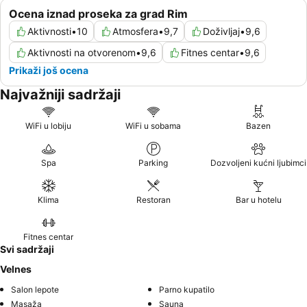
Ocena iznad proseka za grad Rim
Aktivnosti
•
10
Atmosfera
•
9,7
Doživljaj
•
9,6
Aktivnosti na otvorenom
•
9,6
Fitnes centar
•
9,6
Prikaži još ocena
Najvažniji sadržaji
WiFi u lobiju
WiFi u sobama
Bazen
Spa
Parking
Dozvoljeni kućni ljubimci
Klima
Restoran
Bar u hotelu
Fitnes centar
Svi sadržaji
Velnes
Salon lepote
Parno kupatilo
Masaža
Sauna