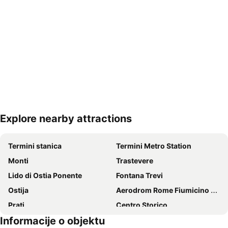
Explore nearby attractions
Proširi mapu
Termini stanica
Termini Metro Station
Monti
Trastevere
Lido di Ostia Ponente
Fontana Trevi
Ostija
Aerodrom Rome Fiumicino Leonardo da Vinci
Prati
Centro Storico
Informacije o objektu
Istanbul
Barberini - Fontana di Trevi Metro Station