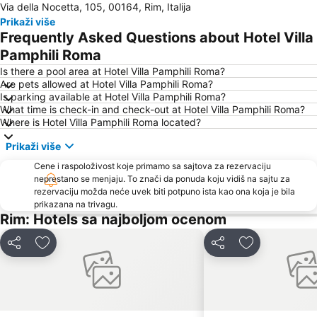
Via della Nocetta, 105, 00164, Rim, Italija
Pjaca Navona
Stepenište Trga Espanja
Prikaži više
Panteon
Fiera di Roma
Frequently Asked Questions about Hotel Villa
Borgo di Ostia Antica
Piazza Campo de' Fiori
Pamphili Roma
Ardeatino
Incekum
Is there a pool area at Hotel Villa Pamphili Roma?
Are pets allowed at Hotel Villa Pamphili Roma?
Via Nazionale
Santa Lucia Roma
Is parking available at Hotel Villa Pamphili Roma?
What time is check-in and check-out at Hotel Villa Pamphili Roma?
Borgo
Piazza della Repubblica
Where is Hotel Villa Pamphili Roma located?
Vila Borgeze
Auditorium Parco della Musica
Prikaži više
San Giovanni
Ostia
Cene i raspoloživost koje primamo sa sajtova za rezervaciju
San Saba
Basilica di San Paolo Fuori le Mura
neprestano se menjaju. To znači da ponuda koju vidiš na sajtu za
rezervaciju možda neće uvek biti potpuno ista kao ona koja je bila
Della Vittoria
Via Condotti
prikazana na trivagu.
Trevi
Barberini
Rim: Hotels sa najboljom ocenom
Palazzetto dello Sport
Maccarese
Deli
Dodati u favorite
Deli
Dodati u favo
Ostia Antica
Via Aurelia - Roma
San Agostino
Placa Venecija
Via del Corso
Plaza del Pueblo
Keats Shelley House
Fontana del Tritone