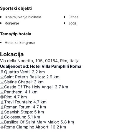
Sportski objekti
Iznajmljivanje bicikala
Fitnes
Ronjenje
Joga
Tema/tip hotela
Hotel za kongrese
Lokacija
Via della Nocetta, 105, 00164, Rim, Italija
Udaljenost od: Hotel Villa Pamphili Roma
Quattro Venti
:
2.2
km
Saint Peter's Basilica
:
2.9
km
Sistine Chapel
:
3
km
Castle Of The Holy Angel
:
3.7
km
Pantheon
:
4.1
km
Rim
:
4.7
km
Trevi Fountain
:
4.7
km
Roman Forum
:
4.7
km
Spanish Steps
:
5
km
Colosseum
:
5.1
km
Basilica Of Saint Mary Major
:
5.8
km
Rome Ciampino Airport
:
16.2
km