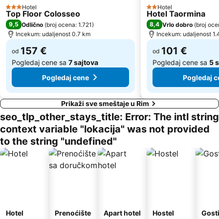
Hotel
Hotel
3 Zvezdice
2 Zvezdice
Top Floor Colosseo
Hotel Taormina
Bologna Metro Station
Rebibbia Metro Station
9,5
8,4
Odlično
(
broj ocena: 1.721
)
Vrlo dobro
(
broj oce
Lido di Ostia Levante
Incekum: udaljenost 0.7 km
Incekum: udaljenost 1.
157 €
101 €
od
od
Pogledaj cene sa
7 sajtova
Pogledaj cene sa
5 
Pogledaj cene
Pogledaj c
Prikaži sve smeštaje u Rim
seo_tlp_other_stays_title: Error: The intl string
context variable "lokacija" was not provided
to the string "undefined"
Hotel
Prenoćište
Apart hotel
Hostel
Gost