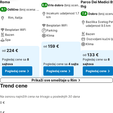
Roma
Parco Dei Medici B
8,0
Vrlo dobro
(
broj ocena: 1.496
)
Ihg
9,1
Odlično
(
broj ocena: 9.589
)
Incekum: udaljenost 1.7
7,8
Dobro
(
broj ocen
km
Rim, Italija
Bazilika Svetog Pet
Besplatan WiFi
udaljenost 9.5 km
Besplatan WiFi
Parking
Bazen
Bazen
Klima
Dozvoljeni kućni l
Spa
Klima
159 €
od
224 €
od
133 €
od
Pogledaj cene sa
8
Pogledaj cene sa
8
sajtova
Pogledaj cene sa
4 sajta
sajtova
Pogledaj cene
Pogledaj cene
Pogledaj cene
Prikaži sve smeštaje u Rim
Trend cene
Na osnovu najnižih cena na trivago u poslednjih 30 dana
0 €
0 €