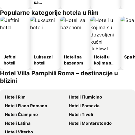
sa
doručkom
Popularne kategorije hotela u Rim
Jeftini
Luksuzni
Hoteli sa
Hoteli u
Spa h
hoteli
hoteli
bazenom
kojima su
dozvoljeni
Hotel Villa Pamphili Roma – destinacije u
kućni
blizini
ljubimci
Hoteli Rim
Hoteli Fiumicino
Hoteli Fiano Romano
Hoteli Pomezia
Hoteli Ćiampino
Hoteli Tivoli
Hoteli Latina
Hoteli Monterotondo
Hoteli Viterbo