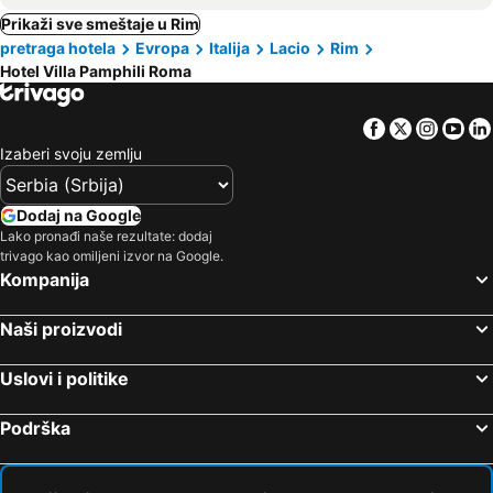
Prikaži sve smeštaje u Rim
pretraga hotela
Evropa
Italija
Lacio
Rim
Hotel Villa Pamphili Roma
Facebook
Twitter
Insta
Yo
Izaberi svoju zemlju
Dodaj na Google
Lako pronađi naše rezultate: dodaj
trivago kao omiljeni izvor na Google.
Kompanija
Naši proizvodi
Uslovi i politike
Podrška