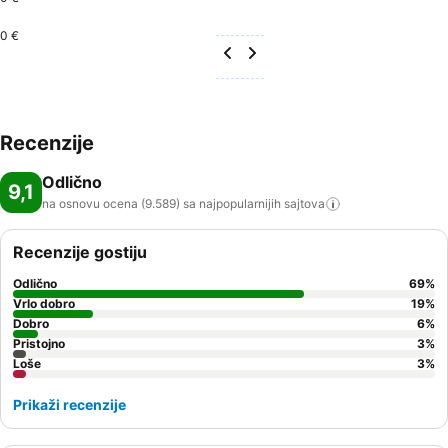
0 €
Recenzije
Odlično
9,1
na osnovu ocena (9.589) sa najpopularnijih
sajtova
Recenzije gostiju
Odlično
69
%
Vrlo dobro
19
%
Dobro
6
%
Pristojno
3
%
Loše
3
%
Prikaži recenzije