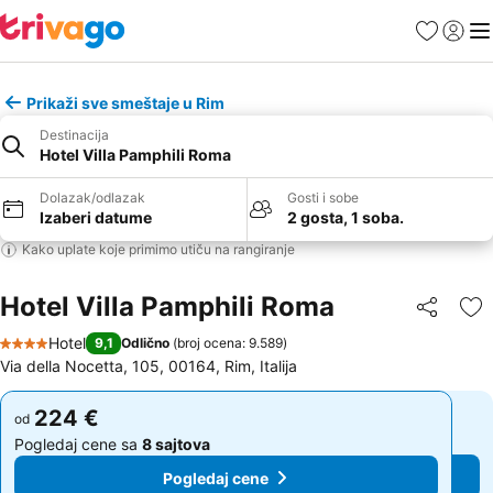
Favoriti
Prijavi
Men
Prikaži sve smeštaje u Rim
Destinacija
Hotel Villa Pamphili Roma
Dolazak/odlazak
Gosti i sobe
Izaberi datume
2 gosta, 1 soba.
Kako uplate koje primimo utiču na rangiranje
Hotel Villa Pamphili Roma
Deli
Do
Hotel
9,1
Odlično
(
broj ocena: 9.589
)
4 Zvezdice
Via della Nocetta, 105, 00164, Rim, Italija
224 €
224 €
od
od
Pogledaj cene sa
8 sajtova
Pogledaj cene sa
8 sajtova
Pogledaj cene
Pogledaj cene