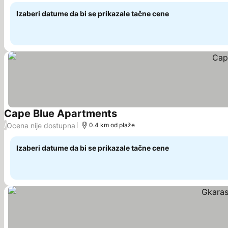
Izaberi datume da bi se prikazale tačne cene
Cape Blue Apartments
Ocena nije dostupna
/
0.4 km od plaže
Izaberi datume da bi se prikazale tačne cene