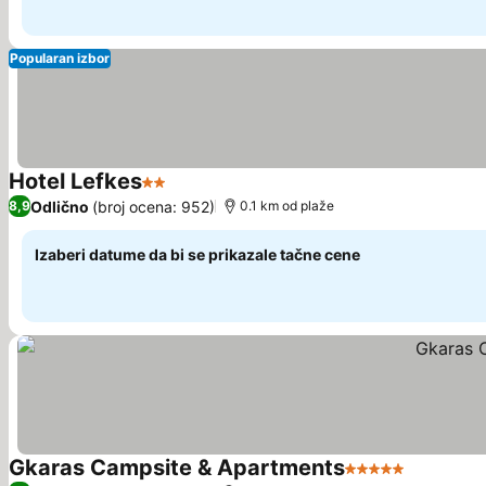
Popularan izbor
Hotel Lefkes
2 Zvezdice
Odlično
(broj ocena: 952)
8,9
0.1 km od plaže
Izaberi datume da bi se prikazale tačne cene
Gkaras Campsite & Apartments
5 Zvezdice