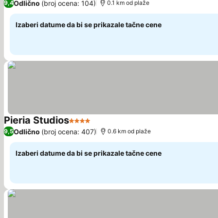
Odlično
(broj ocena: 104)
9,4
0.1 km od plaže
Izaberi datume da bi se prikazale tačne cene
Pieria Studios
4 Zvezdice
Odlično
(broj ocena: 407)
9,5
0.6 km od plaže
Izaberi datume da bi se prikazale tačne cene