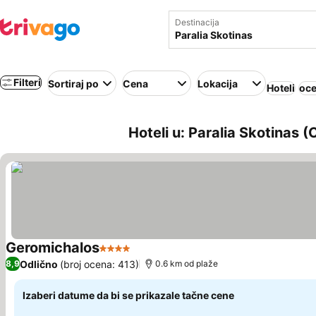
Destinacija
Filteri
Sortiraj po
Cena
Lokacija
Hoteli
oce
Hoteli u: Paralia Skotinas 
Geromichalos
4 Zvezdice
Odlično
(broj ocena: 413)
8,9
0.6 km od plaže
Izaberi datume da bi se prikazale tačne cene