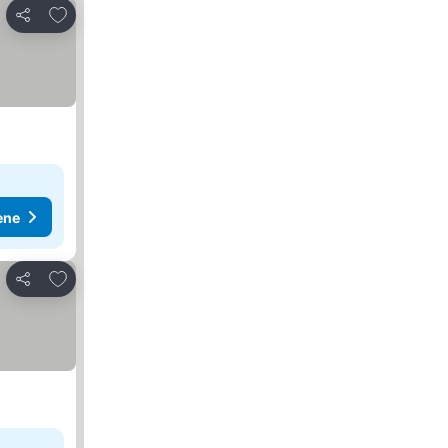
Dodati u favorite
Deli
ene
Dodati u favorite
Deli