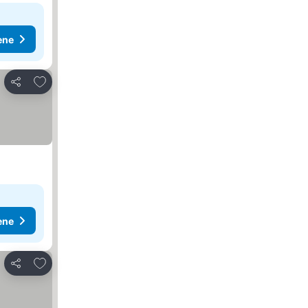
ene
Dodati u favorite
Deli
ene
Dodati u favorite
Deli