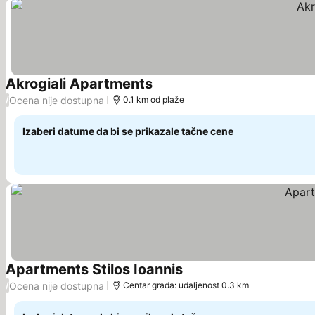
Akrogiali Apartments
Ocena nije dostupna
/
0.1 km od plaže
Izaberi datume da bi se prikazale tačne cene
Apartments Stilos Ioannis
Ocena nije dostupna
/
Centar grada: udaljenost 0.3 km