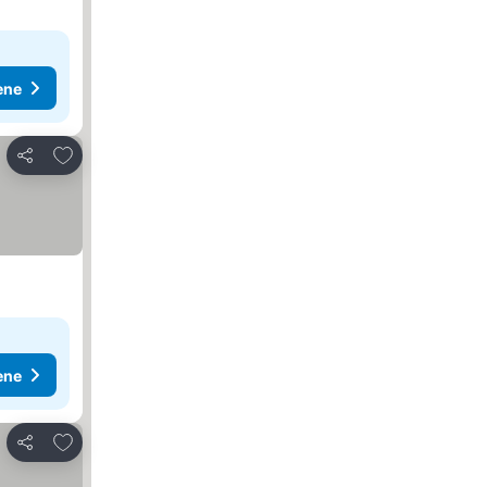
ene
Dodati u favorite
Deli
ene
Dodati u favorite
Deli