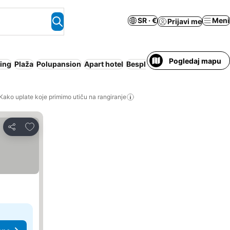
SR · €
Meni
Prijavi me
Pogledaj mapu
ing
Plaža
Polupansion
Apart hotel
Besplatno otkazivanje
Kako uplate koje primimo utiču na rangiranje
Dodati u favorite
Deli