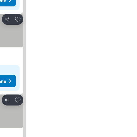
ene
Dodati u favorite
Deli
ene
Dodati u favorite
Deli