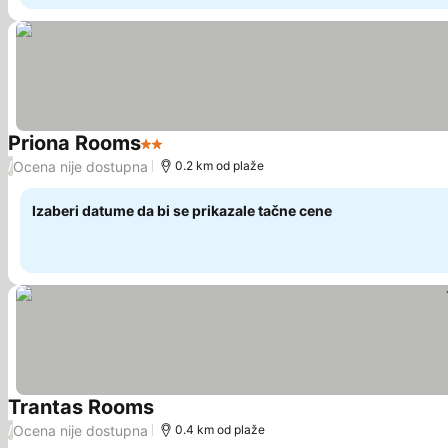
Priona Rooms
2 Zvezdice
Ocena nije dostupna
/
0.2 km od plaže
Izaberi datume da bi se prikazale tačne cene
Trantas Rooms
Ocena nije dostupna
/
0.4 km od plaže