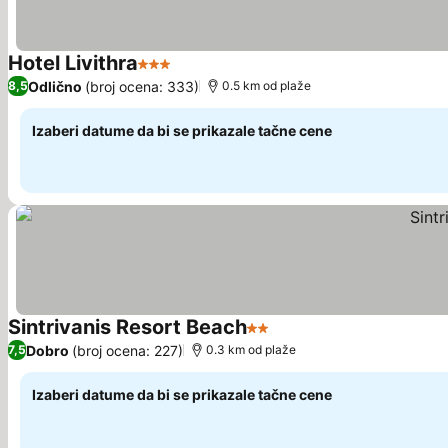
Hotel Livithra
3 Zvezdice
Odlično
(broj ocena: 333)
8,5
0.5 km od plaže
Izaberi datume da bi se prikazale tačne cene
Sintrivanis Resort Beach
2 Zvezdice
Dobro
(broj ocena: 227)
7,5
0.3 km od plaže
Izaberi datume da bi se prikazale tačne cene