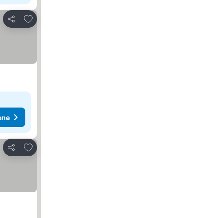
Dodati u favorite
Deli
ene
Dodati u favorite
Deli