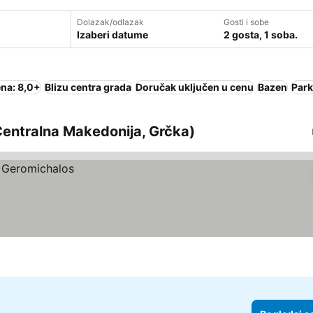
Dolazak/odlazak
Gosti i sobe
Izaberi datume
2 gosta, 1 soba.
na: 8,0+
Blizu centra grada
Doručak uključen u cenu
Bazen
Park
(Centralna Makedonija, Grčka)