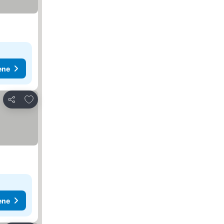
ene
Dodati u favorite
Deli
ene