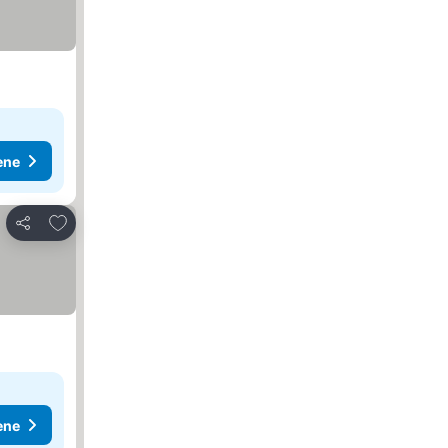
ene
Dodati u favorite
Deli
ene