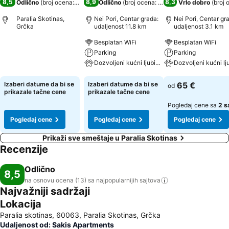
8,5
8,9
8,3
Odlično
(
broj ocena: 13
)
Odlično
(
broj ocena: 138
)
Vrlo dobro
(
broj 
Paralia Skotinas,
Nei Pori, Centar grada:
Nei Pori, Centar gr
Grčka
udaljenost 11.8 km
udaljenost 3.1 km
Besplatan WiFi
Besplatan WiFi
Pogledaj cene
Parking
Parking
Dozvoljeni kućni ljubimci
Pogledaj cene
Pogledaj cene
Izaberi datume da bi se
Izaberi datume da bi se
65 €
od
prikazale tačne cene
prikazale tačne cene
Pogledaj cene sa
2 s
Pogledaj cene
Pogledaj cene
Pogledaj cene
Prikaži sve smeštaje u Paralia Skotinas
Recenzije
Odlično
8,5
na osnovu ocena (13) sa najpopularnijih
sajtova
Najvažniji sadržaji
Lokacija
Paralia skotinas, 60063, Paralia Skotinas, Grčka
Udaljenost od: Sakis Apartments