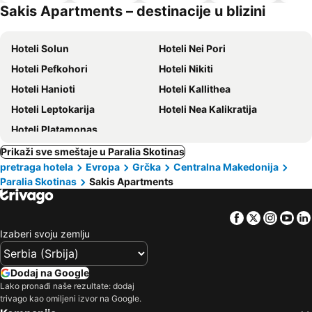
dozvoljeni
Sakis Apartments – destinacije u blizini
kućni
ljubimci
Hoteli Solun
Hoteli Nei Pori
Hoteli Pefkohori
Hoteli Nikiti
Hoteli Hanioti
Hoteli Kallithea
Hoteli Leptokarija
Hoteli Nea Kalikratija
Hoteli Platamonas
Prikaži sve smeštaje u Paralia Skotinas
pretraga hotela
Evropa
Grčka
Centralna Makedonija
Paralia Skotinas
Sakis Apartments
Facebook
Twitter
Insta
Yo
Izaberi svoju zemlju
Dodaj na Google
Lako pronađi naše rezultate: dodaj
trivago kao omiljeni izvor na Google.