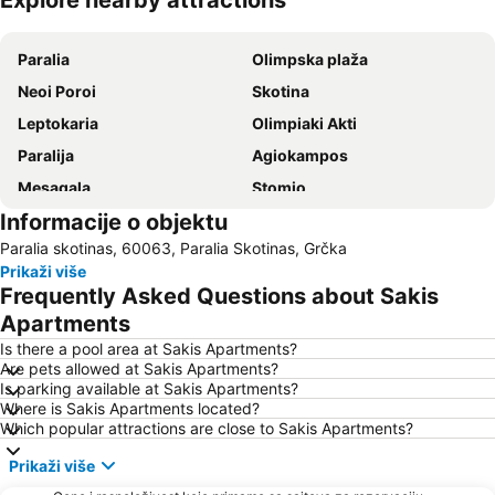
Explore nearby attractions
Proširi mapu
Paralia
Olimpska plaža
Neoi Poroi
Skotina
Leptokaria
Olimpiaki Akti
Paralija
Agiokampos
Mesagala
Stomio
Informacije o objektu
Limani Paralia Katerini
Korinos
Paralia skotinas, 60063, Paralia Skotinas, Grčka
Koutsoupia
Kallithea
Prikaži više
Paratiritirio Neas Agathoupolis
Olympos
Frequently Asked Questions about Sakis
Velika
Mount Olympus
Apartments
The port of Platamona
Elatochori Ski Center
Is there a pool area at Sakis Apartments?
Are pets allowed at Sakis Apartments?
Ηistoric Centre of Larisa
Is parking available at Sakis Apartments?
Where is Sakis Apartments located?
Which popular attractions are close to Sakis Apartments?
Prikaži više