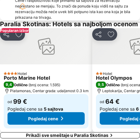
Cene i raspoloživost koje primamo sa sajtova za rezervaciju
neprestano se menjaju. To znači da ponuda koju vidiš na sajtu za
rezervaciju možda neće uvek biti potpuno ista kao ona koja je bila
prikazana na trivagu.
Paralia Skotinas: Hotels sa najboljom ocenom
Popularan izbor
Deli
Dodati u favorite
Deli
Dodati u fav
Hotel
Hotel
4 Zvezdice
2 Zvezdice
Porto Marine Hotel
Hotel Olympos
9,4
9,5
Odlično
(
broj ocena: 1.595
)
Odlično
(
broj ocena
Platamonas, Centar grada: udaljenost 0.3 km
Leptokarija, Centar g
99 €
64 €
od
od
Pogledaj cene sa
5 sajtova
Pogledaj cene sa
6
Pogledaj cene
Pogledaj
Prikaži sve smeštaje u Paralia Skotinas