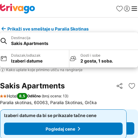
Favoriti
Prijavi
Men
Prikaži sve smeštaje u Paralia Skotinas
Destinacija
Sakis Apartments
Dolazak/odlazak
Gosti i sobe
Izaberi datume
2 gosta, 1 soba.
Kako uplate koje primimo utiču na rangiranje
Sakis Apartments
Deli
Do
Hotel
8,5
Odlično
(
broj ocena: 13
)
2 Zvezdice
Paralia skotinas, 60063, Paralia Skotinas, Grčka
Izaberi datume da bi se prikazale tačne cene
Izaberi datume da bi se prikazale tačne cene
Pogledaj cene
Pogledaj cene