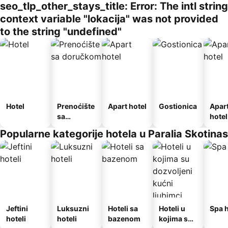
seo_tlp_other_stays_title: Error: The intl string
context variable "lokacija" was not provided
to the string "undefined"
Hotel
Prenoćište
Apart hotel
Gostionica
Apar
sa
hotel
doručkom
Popularne kategorije hotela u Paralia Skotinas
Jeftini
Luksuzni
Hoteli sa
Hoteli u
Spa h
hoteli
hoteli
bazenom
kojima su