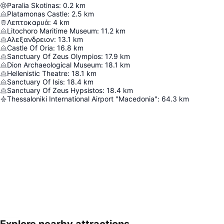
Paralia Skotinas
:
0.2
km
Platamonas Castle
:
2.5
km
Λεπτοκαρυά
:
4
km
Litochoro Maritime Museum
:
11.2
km
Αλεξανδρειον
:
13.1
km
Castle Of Oria
:
16.8
km
Sanctuary Of Zeus Olympios
:
17.9
km
Dion Archaeological Museum
:
18.1
km
Hellenistic Theatre
:
18.1
km
Sanctuary Of Isis
:
18.4
km
Sanctuary Of Zeus Hypsistos
:
18.4
km
Thessaloniki International Airport "Macedonia"
:
64.3
km