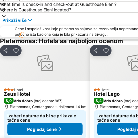
What time is check-in and check-out at Guesthouse Eleni?
Where is Guesthouse Eleni located?
Prikaži više
Cene i raspoloživost koje primamo sa sajtova za rezervaciju neprestano
potpuno ista kao ona koja je bila prikazana na trivagu.
Platamonas: Hotels sa najboljom ocenom
Dodati u favorite
Dodati u favori
Deli
Deli
Hotel
Hotel
3 Zvezdice
2 Zvezdice
Zeus Hotel
Hotel Lego
8,0
8,4
Vrlo dobro
(
broj ocena: 987
)
Vrlo dobro
(
broj oc
Platamonas, Centar grada: udaljenost 1.4 km
Platamonas, Centar gr
Izaberi datume da bi se prikazale
Izaberi datume da b
tačne cene
tačne cene
Pogledaj cene
Pogledaj 