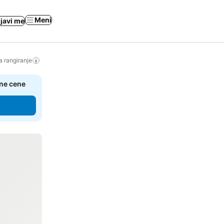
Meni
ijavi me
a rangiranje
čne cene