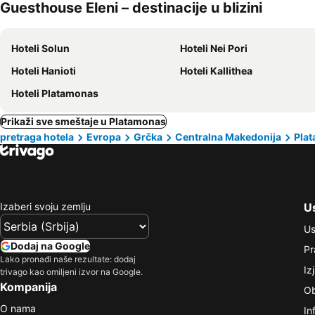
Guesthouse Eleni – destinacije u blizini
Hoteli Solun
Hoteli Nei Pori
Hoteli Hanioti
Hoteli Kallithea
Hoteli Platamonas
Prikaži sve smeštaje u Platamonas
pretraga hotela
Evropa
Grčka
Centralna Makedonija
Pla
Izaberi svoju zemlju
Us
Us
Dodaj na Google
Pr
Lako pronađi naše rezultate: dodaj
Iz
trivago kao omiljeni izvor na Google.
Kompanija
Ob
O nama
In