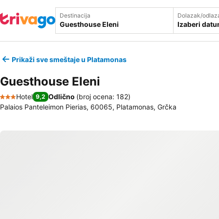
Destinacija
Dolazak/odlaz
Izaberi dat
Prikaži sve smeštaje u Platamonas
Guesthouse Eleni
Hotel
Odlično
(
broj ocena: 182
)
9,2
3 Zvezdice
Palaios Panteleimon Pierias, 60065, Platamonas, Grčka