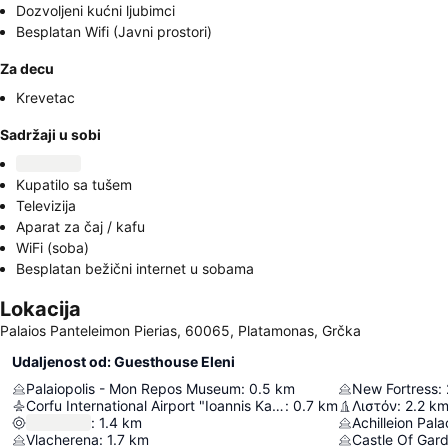
Dozvoljeni kućni ljubimci
Besplatan Wifi (Javni prostori)
Za decu
Krevetac
Sadržaji u sobi
Kupatilo sa tušem
Televizija
Aparat za čaj / kafu
WiFi (soba)
Besplatan bežični internet u sobama
Lokacija
Palaios Panteleimon Pierias, 60065, Platamonas, Grčka
Udaljenost od: Guesthouse Eleni
Palaiopolis - Mon Repos Museum
:
0.5
km
New Fortress
:
Corfu International Airport "Ioannis Kapodistrias"
:
0.7
km
Λιστόν
:
2.2
k
:
1.4
km
Achilleion Pal
Vlacherena
:
1.7
km
Castle Of Gard