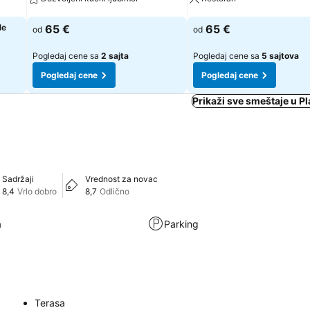
Pogledaj cene
Pogledaj cene
le
65 €
65 €
od
od
Pogledaj cene sa
2 sajta
Pogledaj cene sa
5 sajtova
Pogledaj cene
Pogledaj cene
Prikaži sve smeštaje u 
Sadržaji
Vrednost za novac
8,4
Vrlo dobro
8,7
Odlično
a
Parking
Terasa