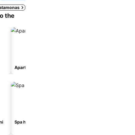
Platamonas
to the
Apart-hotel
ni
Spa hoteli
Hoteli na plaži