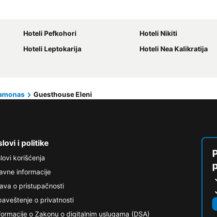
Hoteli Pefkohori
Hoteli Nikiti
Hoteli Leptokarija
Hoteli Nea Kalikratija
tamonas
Guesthouse Eleni
lovi i politike
P
lovi korišćenja
avne informacije
java o pristupačnosti
aveštenje o privatnosti
formacije o Zakonu o digitalnim uslugama (DSA)