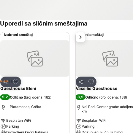
Uporedi sa sličnim smeštajima
Izabrani smeštaj
Slični smeštaji
sledeće
Dodati u favorite
Dodati u favorite
Hotel
Hotel
3 Zvezdice
Deli
Deli
Guesthouse Eleni
Vassilis Guesthouse
9,2
8,9
Odlično
(
broj ocena: 182
)
Odlično
(
broj ocena: 138
)
Platamonas, Grčka
Nei Pori, Centar grada: udaljen
km
Besplatan WiFi
Besplatan WiFi
Parking
Parking
Dozvoljeni kućni ljubimci
Dozvoljeni kućni ljubimci