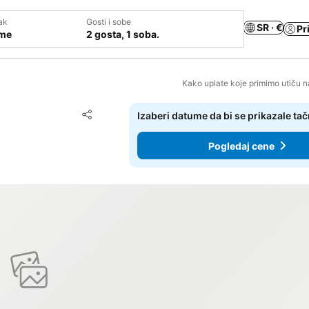
ak
Gosti i sobe
SR · €
Pr
ume
2 gosta, 1 soba.
Kako uplate koje primimo utiču n
Dodati u favorite
Izaberi datume da bi se prikazale ta
Deli
Pogledaj cene