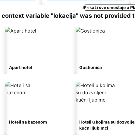
Prikaži sve smeštaje u 
ng context variable "lokacija" was not provided 
Apart hotel
Gostionica
Hoteli sa bazenom
Hoteli u kojima su dozvolje
kućni ljubimci