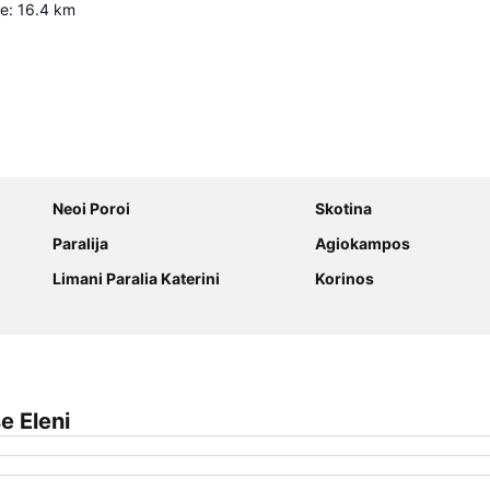
le
:
16.4
km
Proširi mapu
Neoi Poroi
Skotina
Paralija
Agiokampos
Limani Paralia Katerini
Korinos
e Eleni