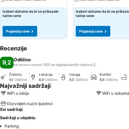
Pogledaj cene
Pogledaj cene
Izaberi datume da bi se prikazale
Izaberi datume da bi se prikaza
tačne cene
tačne cene
Pogledaj cene
Pogledaj cene
Recenzije
Odlično
9,2
na osnovu ocena (182) sa najpopularnijih
sajtova
Čistoća
Lokacija
Usluga
Komfor
9,1
Odlično
8,9
Odlično
9,0
Odlično
8,6
Odlično
Najvažniji sadržaji
WiFi u lobiju
WiFi u sobam
Dozvoljeni kućni ljubimci
Svi sadržaji
Sadržaji u objektu
Parking