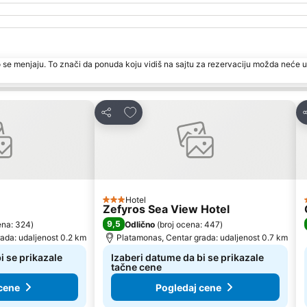
 se menjaju. To znači da ponuda koju vidiš na sajtu za rezervaciju možda neće u
te
Dodati u favorite
Deli
D
Hotel
3 Zvezdice
Zefyros Sea View Hotel
9,5
ena: 324
)
Odlično
(
broj ocena: 447
)
ada: udaljenost 0.2 km
Platamonas, Centar grada: udaljenost 0.7 km
i se prikazale
Izaberi datume da bi se prikazale
tačne cene
cene
Pogledaj cene