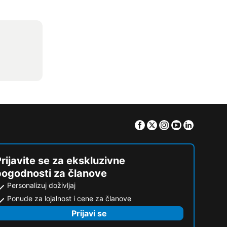
Facebook
Twitter
Instagram
Youtube
Linkedin
rijavite se za ekskluzivne
pogodnosti za članove
Personalizuj doživljaj
Ponude za lojalnost i cene za članove
Prijavi se