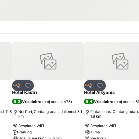
Dodati u favorite
Dodati u favorite
Hotel
Hotel
3 Zvezdice
3 Zvezdice
Deli
Deli
Hotel Kastri
Hotel Alkyonis
8,3
8,4
Vrlo dobro
(
broj ocena: 473
)
Vrlo dobro
(
broj ocena: 8
ost 11.8
Nei Pori, Centar grada: udaljenost 3.1
Platamonas, Centar grada: u
km
1.8 km
Besplatan WiFi
Besplatan WiFi
Parking
Klima
Dozvoljeni kućni ljubimci
Restoran