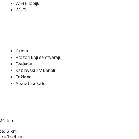
WiFi u lobiju
Wi-Fi
Kamin
Prozori koji se otvaraju
Grejanje
Kablovski TV kanali
Frižider
Aparat za kafu
2.2
km
m
ace
:
5
km
iki
:
14.6
km