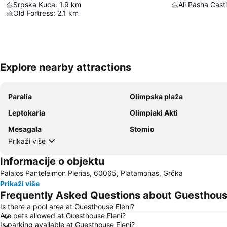
Srpska Kuca
:
1.9
km
Ali Pasha Cast
Old Fortress
:
2.1
km
Explore nearby attractions
Paralia
Olimpska plaža
Leptokaria
Olimpiaki Akti
Mesagala
Stomio
Prikaži više
Informacije o objektu
Palaios Panteleimon Pierias, 60065, Platamonas, Grčka
Prikaži više
Frequently Asked Questions about Guesthous
Is there a pool area at Guesthouse Eleni?
Are pets allowed at Guesthouse Eleni?
Is parking available at Guesthouse Eleni?