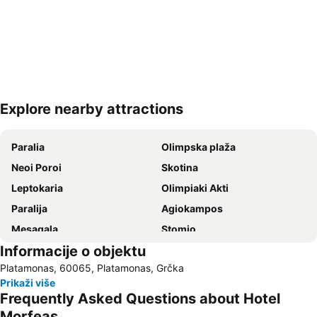
Explore nearby attractions
Proširi mapu
Paralia
Olimpska plaža
Neoi Poroi
Skotina
Leptokaria
Olimpiaki Akti
Paralija
Agiokampos
Mesagala
Stomio
Informacije o objektu
Limani Paralia Katerini
Korinos
Platamonas, 60065, Platamonas, Grčka
Koutsoupia
Kallithea
Prikaži više
Olympos
Velika
Frequently Asked Questions about Hotel
Mount Olympus
The port of Platamona
Morfeas