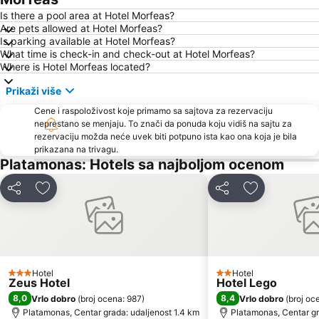
Elatochori Ski Center
Ηistoric Centre of Larisa
Is there a pool area at Hotel Morfeas?
Are pets allowed at Hotel Morfeas?
Is parking available at Hotel Morfeas?
What time is check-in and check-out at Hotel Morfeas?
Where is Hotel Morfeas located?
Prikaži više
Cene i raspoloživost koje primamo sa sajtova za rezervaciju
neprestano se menjaju. To znači da ponuda koju vidiš na sajtu za
rezervaciju možda neće uvek biti potpuno ista kao ona koja je bila
prikazana na trivagu.
Platamonas: Hotels sa najboljom ocenom
Deli
Dodati u favorite
Deli
Dodati u fav
Hotel
Hotel
3 Zvezdice
2 Zvezdice
Zeus Hotel
Hotel Lego
8,0
8,4
Vrlo dobro
(
broj ocena: 987
)
Vrlo dobro
(
broj oc
Platamonas, Centar grada: udaljenost 1.4 km
Platamonas, Centar gr