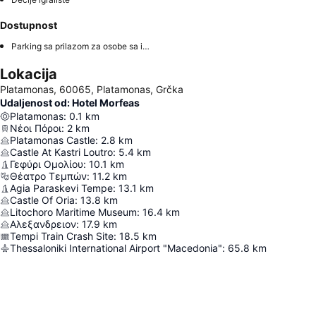
Dostupnost
Parking sa prilazom za osobe sa invaliditetom
Lokacija
Platamonas, 60065, Platamonas, Grčka
Udaljenost od: Hotel Morfeas
Platamonas
:
0.1
km
Νέοι Πόροι
:
2
km
Platamonas Castle
:
2.8
km
Castle At Kastri Loutro
:
5.4
km
Γεφύρι Ομολίου
:
10.1
km
Θέατρο Τεμπών
:
11.2
km
Agia Paraskevi Tempe
:
13.1
km
Castle Of Oria
:
13.8
km
Litochoro Maritime Museum
:
16.4
km
Αλεξανδρειον
:
17.9
km
Tempi Train Crash Site
:
18.5
km
Thessaloniki International Airport "Macedonia"
:
65.8
km