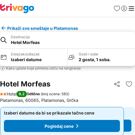
Favoriti
Prijavi
Men
Prikaži sve smeštaje u Platamonas
Destinacija
Hotel Morfeas
Dolazak/odlazak
Gosti i sobe
Izaberi datume
2 gosta, 1 soba.
Kako uplate koje primimo utiču na rangiranje
Hotel Morfeas
Deli
Do
Hotel
9,2
Odlično
(
broj ocena: 583
)
2 Zvezdice
Platamonas, 60065, Platamonas, Grčka
Izaberi datume da bi se prikazale tačne cene
Izaberi datume da bi se prikazale tačne cene
Pogledaj cene
Pogledaj cene