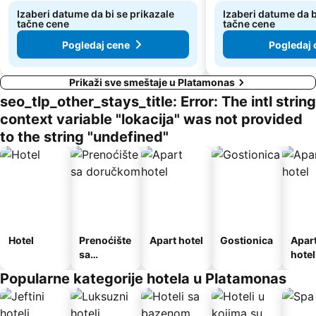
Izaberi datume da bi se prikazale
Izaberi datume da b
tačne cene
tačne cene
Pogledaj cene
Pogledaj 
Prikaži sve smeštaje u Platamonas
seo_tlp_other_stays_title: Error: The intl string
context variable "lokacija" was not provided
to the string "undefined"
Hotel
Prenoćište
Apart hotel
Gostionica
Apar
sa
hotel
doručkom
Popularne kategorije hotela u Platamonas