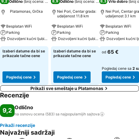
9,2
8,9
8,3
Odlično
(
broj ocena: 583
)
Odlično
(
broj ocena: 138
)
Vrlo dobro
(
broj 
Platamonas, Grčka
Nei Pori, Centar grada:
Nei Pori, Centar gr
udaljenost 11.8 km
udaljenost 3.1 km
Besplatan WiFi
Besplatan WiFi
Besplatan WiFi
Parking
Parking
Parking
Dozvoljeni kućni ljubimci
Dozvoljeni kućni ljubimci
Dozvoljeni kućni l
Izaberi datume da bi se
Izaberi datume da bi se
65 €
od
prikazale tačne cene
prikazale tačne cene
Pogledaj cene sa
2 s
Pogledaj cene
Pogledaj cene
Pogledaj cene
Prikaži sve smeštaje u Platamonas
Recenzije
Odlično
9,2
na osnovu ocena (583) sa najpopularnijih
sajtova
Prikaži recenzije
Najvažniji sadržaji