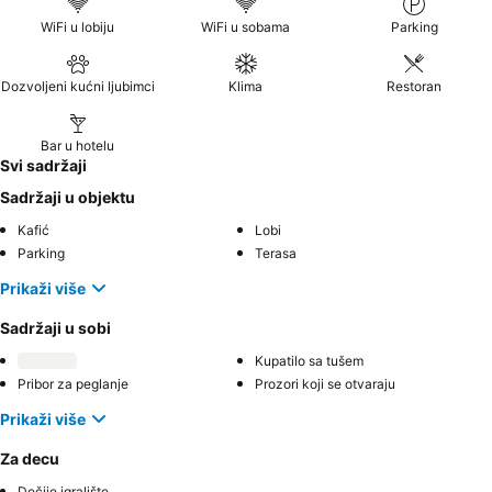
WiFi u lobiju
WiFi u sobama
Parking
Dozvoljeni kućni ljubimci
Klima
Restoran
Bar u hotelu
Svi sadržaji
Sadržaji u objektu
Kafić
Lobi
Parking
Terasa
Prikaži više
Sadržaji u sobi
Kupatilo sa tušem
Pribor za peglanje
Prozori koji se otvaraju
Prikaži više
Za decu
Dečije igralište