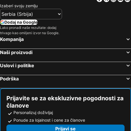
Izaberi svoju zemlju
Dodaj na Google
Lako pronađi naše rezultate: dodaj
trivago kao omiljeni izvor na Google.
Kompanija
Naši proizvodi
Uslovi i politike
Podrška
Prijavite se za ekskluzivne pogodnosti za
članove
Personalizuj doživljaj
Ponude za lojalnost i cene za članove
Prijavi se