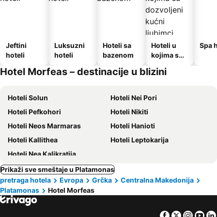
Jeftini
Luksuzni
Hoteli sa
Hoteli u
Spa h
hoteli
hoteli
bazenom
kojima su
dozvoljeni
Hotel Morfeas – destinacije u blizini
kućni
ljubimci
Hoteli Solun
Hoteli Nei Pori
Hoteli Pefkohori
Hoteli Nikiti
Hoteli Neos Marmaras
Hoteli Hanioti
Hoteli Kallithea
Hoteli Leptokarija
Hoteli Nea Kalikratija
Prikaži sve smeštaje u Platamonas
pretraga hotela
Evropa
Grčka
Centralna Makedonija
Platamonas
Hotel Morfeas
Facebook
Twitter
Insta
Yo