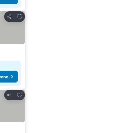
Dodati u favorite
Deli
cene
Dodati u favorite
Deli