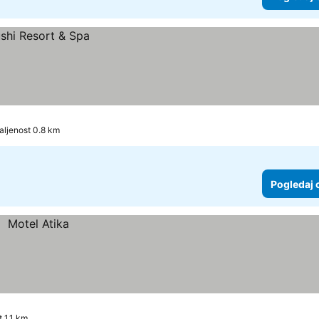
aljenost 0.8 km
Pogledaj 
 1.1 km