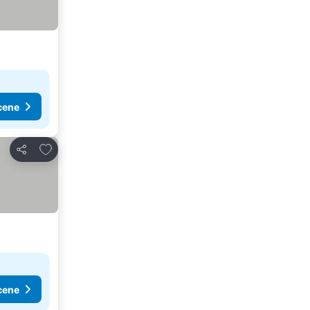
cene
Dodati u favorite
Deli
cene