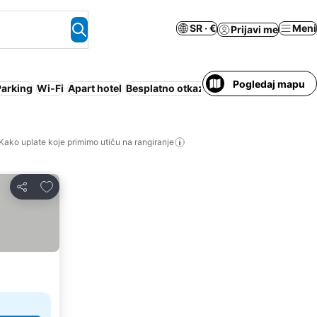
SR · €
Meni
Prijavi me
Pogledaj mapu
Parking
Wi-Fi
Apart hotel
Besplatno otkazivanje
Nije potrebno p
Kako uplate koje primimo utiču na rangiranje
Dodati u favorite
Deli