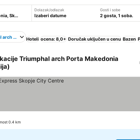
Dolazak/odlazak
Gosti i sobe
Izaberi datume
2 gosta, 1 soba.
l arch Porta Makedonia
Hoteli
ocena: 8,0+
Doručak uključen u cenu
Bazen
 lokacije Triumphal arch Porta Makedonia
ija)
ce
enost 0.4 km