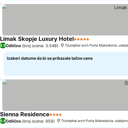
Limak Skopje Luxury Hotel
5 Zvezdice
Odlično
(broj ocena: 3.548)
8,9
Triumphal arch Porta Makedonia: udalj
Izaberi datume da bi se prikazale tačne cene
Sienna Residence
4 Zvezdice
Odlično
(broj ocena: 958)
8,9
Triumphal arch Porta Makedonia: udaljeno