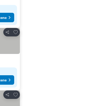
cene
Dodati u favorite
Deli
cene
Dodati u favorite
Deli