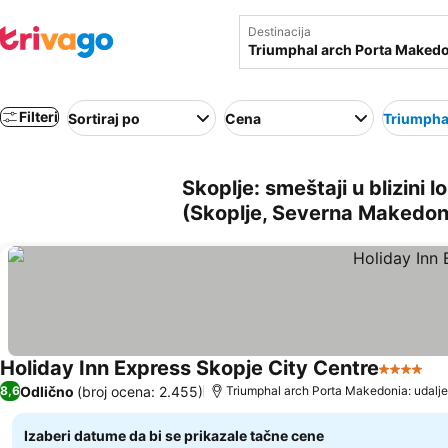
Destinacija
Filteri
Sortiraj po
Cena
Triumpha
Skoplje: smeštaji u blizini
(Skoplje, Severna Makedon
Holiday Inn Express Skopje City Centre
4 Zvezdi
Odlično
(broj ocena: 2.455)
8,6
Triumphal arch Porta Makedonia: udalj
Izaberi datume da bi se prikazale tačne cene