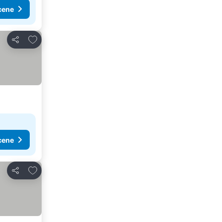
cene
Dodati u favorite
Deli
cene
Dodati u favorite
Deli