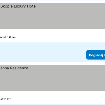
enost 0.6 km
Pogledaj 
st 1.1 km