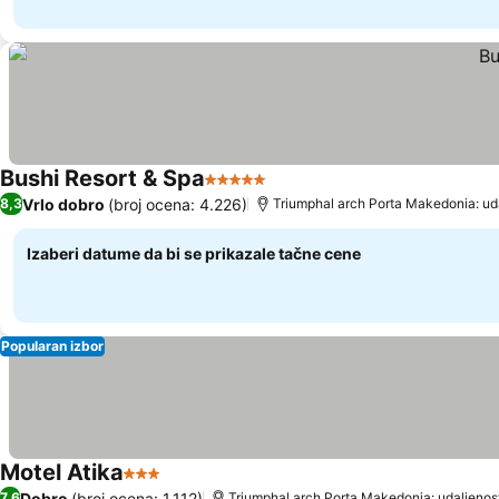
Bushi Resort & Spa
5 Zvezdice
Vrlo dobro
(broj ocena: 4.226)
8,3
Triumphal arch Porta Makedonia: ud
Izaberi datume da bi se prikazale tačne cene
Popularan izbor
Motel Atika
3 Zvezdice
Dobro
(broj ocena: 1.112)
7,6
Triumphal arch Porta Makedonia: udaljenost