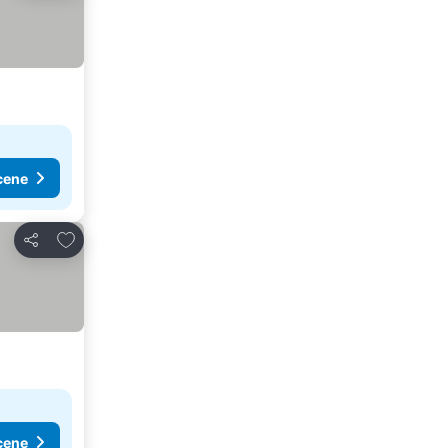
cene
Dodati u favorite
Deli
cene