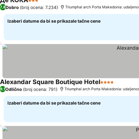
Де КОКА
3 Zvezdice
Dobro
(broj ocena: 7.234)
7,8
Triumphal arch Porta Makedonia: udaljeno
Izaberi datume da bi se prikazale tačne cene
Alexandar Square Boutique Hotel
4 Zvezdice
Odlično
(broj ocena: 791)
9,1
Triumphal arch Porta Makedonia: udaljeno
Izaberi datume da bi se prikazale tačne cene