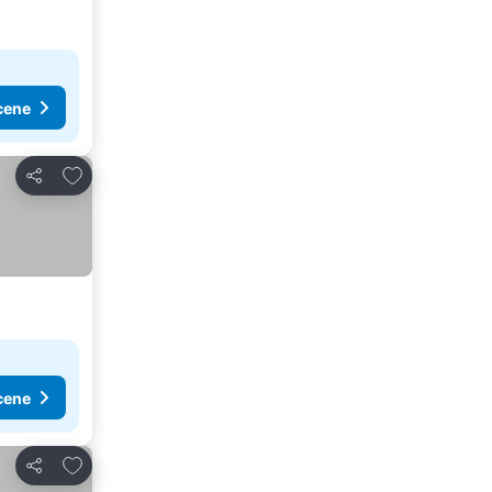
cene
Dodati u favorite
Deli
cene
Dodati u favorite
Deli