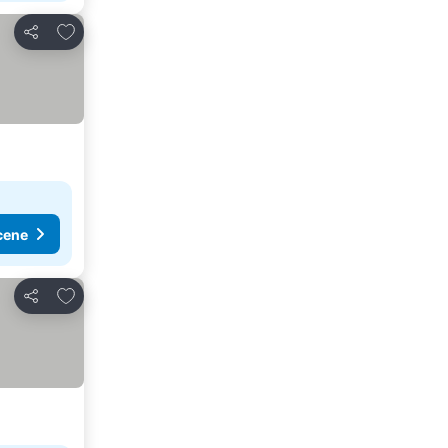
Dodati u favorite
Deli
cene
Dodati u favorite
Deli