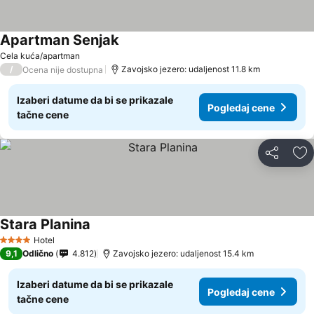
Apartman Senjak
Pogledaj cene
Cela kuća/apartman
/
Zavojsko jezero: udaljenost 11.8 km
Ocena nije dostupna
Izaberi datume da bi se prikazale
Pogledaj cene
tačne cene
Deli
Do
Stara Planina
Pogledaj cene
Hotel
4 Zvezdice
9,1
Odlično
4.812
Zavojsko jezero: udaljenost 15.4 km
Izaberi datume da bi se prikazale
Pogledaj cene
tačne cene