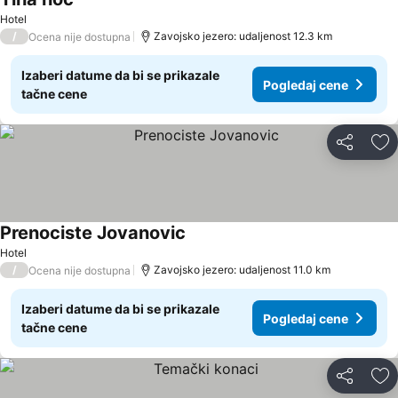
Pogledaj cene
Hotel
/
Zavojsko jezero: udaljenost 12.3 km
Ocena nije dostupna
Izaberi datume da bi se prikazale
Pogledaj cene
tačne cene
Deli
Do
Prenociste Jovanovic
Pogledaj cene
Hotel
/
Zavojsko jezero: udaljenost 11.0 km
Ocena nije dostupna
Izaberi datume da bi se prikazale
Pogledaj cene
tačne cene
Deli
Do