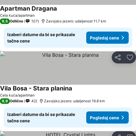
Apartman Dragana
Pogledaj cene
Cela kuća/apartman
9,5
Odlično
107
Zavojsko jezero: udaljenost 11.7 km
Izaberi datume da bi se prikazale
Pogledaj cene
tačne cene
Deli
Do
Vila Bosa - Stara planina
Pogledaj cene
Cela kuća/apartman
9,9
Odlično
42
Zavojsko jezero: udaljenost 19.8 km
Izaberi datume da bi se prikazale
Pogledaj cene
tačne cene