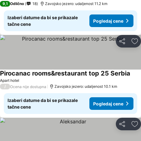
9,1
Odlično
18
Zavojsko jezero: udaljenost 11.2 km
Izaberi datume da bi se prikazale
Pogledaj cene
tačne cene
Deli
Do
Pirocanac rooms&restaurant top 25 Serbia
Pogl
Apart hotel
/
Zavojsko jezero: udaljenost 10.1 km
Ocena nije dostupna
Izaberi datume da bi se prikazale
Pogledaj cene
tačne cene
Deli
Do