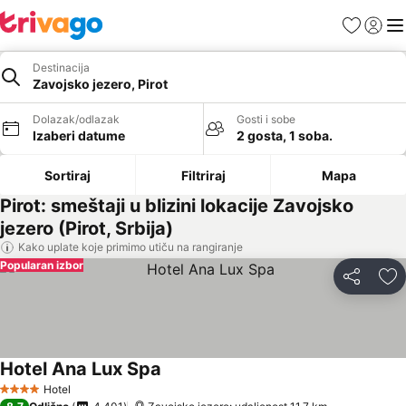
Favoriti
Prijavi
Men
Destinacija
Zavojsko jezero, Pirot
Dolazak/odlazak
Gosti i sobe
Izaberi datume
2 gosta, 1 soba.
Sortiraj
Filtriraj
Mapa
Pirot: smeštaji u blizini lokacije Zavojsko
jezero (Pirot, Srbija)
Kako uplate koje primimo utiču na rangiranje
Popularan izbor
Deli
Do
Hotel Ana Lux Spa
Pogledaj cene
Hotel
4 Zvezdice