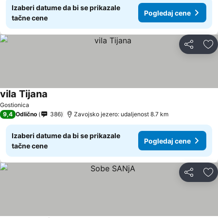
Izaberi datume da bi se prikazale
Pogledaj cene
tačne cene
Deli
Do
vila Tijana
Pogledaj cene
Gostionica
9,4
Odlično
386
Zavojsko jezero: udaljenost 8.7 km
Izaberi datume da bi se prikazale
Pogledaj cene
tačne cene
Deli
Do