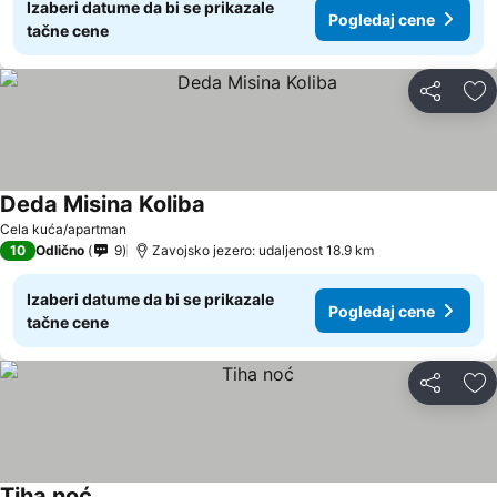
Izaberi datume da bi se prikazale
Pogledaj cene
tačne cene
Deli
Do
Deda Misina Koliba
Pogledaj cene
Cela kuća/apartman
10
Odlično
9
Zavojsko jezero: udaljenost 18.9 km
Izaberi datume da bi se prikazale
Pogledaj cene
tačne cene
Deli
Do
Tiha noć