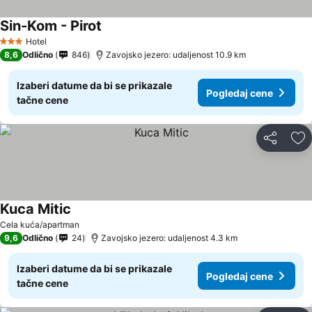
Sin-Kom - Pirot
Pogledaj cene
Hotel
3 Zvezdice
8,6
Odlično
846
Zavojsko jezero: udaljenost 10.9 km
Izaberi datume da bi se prikazale
Pogledaj cene
tačne cene
Deli
Do
Kuca Mitic
Pogledaj cene
Cela kuća/apartman
9,6
Odlično
24
Zavojsko jezero: udaljenost 4.3 km
Izaberi datume da bi se prikazale
Pogledaj cene
tačne cene