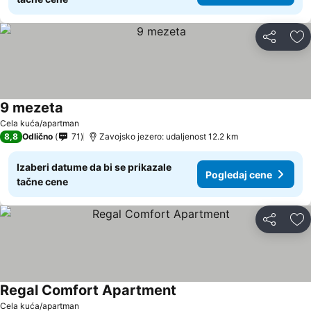
Deli
Do
9 mezeta
Pogledaj cene
Cela kuća/apartman
8,8
Odlično
71
Zavojsko jezero: udaljenost 12.2 km
Izaberi datume da bi se prikazale
Pogledaj cene
tačne cene
Deli
Do
Regal Comfort Apartment
Pogledaj cene
Cela kuća/apartman