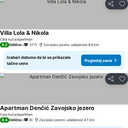
Deli
Do
Villa Lola & Nikola
Pogledaj cene
Cela kuća/apartman
9,2
Odlično
377
Zavojsko jezero: udaljenost 8.8 km
Izaberi datume da bi se prikazale
Pogledaj cene
tačne cene
Deli
Do
Apartman Denčić Zavojsko jezero
Pogledaj cene
Cela kuća/apartman
9,4
Odlično
6
Zavojsko jezero: udaljenost 4.1 km