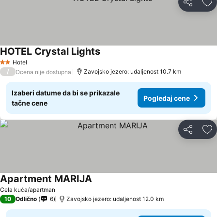
Deli
Do
HOTEL Crystal Lights
Pogledaj cene
Hotel
2 Zvezdice
/
Zavojsko jezero: udaljenost 10.7 km
Ocena nije dostupna
Izaberi datume da bi se prikazale
Pogledaj cene
tačne cene
Deli
Do
Apartment MARIJA
Pogledaj cene
Cela kuća/apartman
10
Odlično
6
Zavojsko jezero: udaljenost 12.0 km