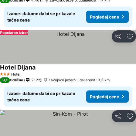
8,7
Odlično
4.401
Zavojsko jezero: udaljenost 11.7 km
Izaberi datume da bi se prikazale
Pogledaj cene
tačne cene
Popularan izbor
Deli
Do
Hotel Dijana
Pogledaj cene
Hotel
3 Zvezdice
9,1
Odlično
2.122
Zavojsko jezero: udaljenost 13.3 km
Izaberi datume da bi se prikazale
Pogledaj cene
tačne cene
Deli
Do