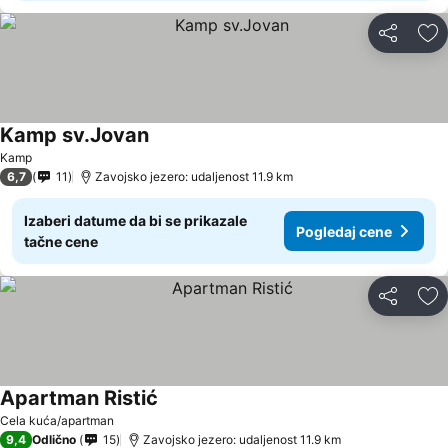
Deli
Do
Kamp sv.Jovan
Pogledaj cene
Kamp
6,7
11
Zavojsko jezero: udaljenost 11.9 km
Izaberi datume da bi se prikazale
Pogledaj cene
tačne cene
Deli
Do
Apartman Ristić
Pogledaj cene
Cela kuća/apartman
9,4
Odlično
15
Zavojsko jezero: udaljenost 11.9 km