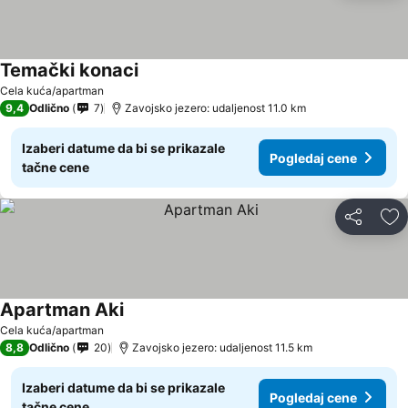
Temački konaci
Pogledaj cene
Cela kuća/apartman
9,4
Odlično
7
Zavojsko jezero: udaljenost 11.0 km
Izaberi datume da bi se prikazale
Pogledaj cene
tačne cene
Deli
Do
Apartman Aki
Pogledaj cene
Cela kuća/apartman
8,8
Odlično
20
Zavojsko jezero: udaljenost 11.5 km
Izaberi datume da bi se prikazale
Pogledaj cene
tačne cene