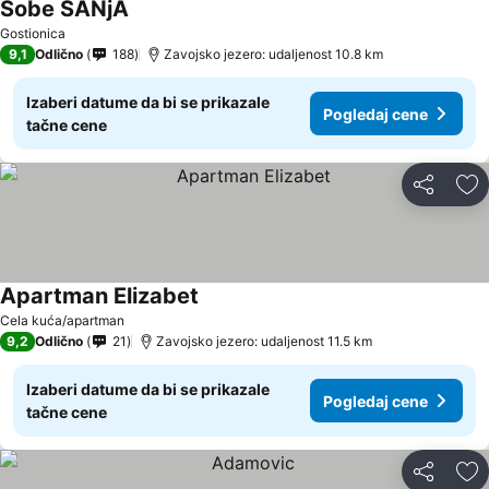
Sobe SANjA
Pogledaj cene
Gostionica
9,1
Odlično
188
Zavojsko jezero: udaljenost 10.8 km
Izaberi datume da bi se prikazale
Pogledaj cene
tačne cene
Deli
Do
Apartman Elizabet
Pogledaj cene
Cela kuća/apartman
9,2
Odlično
21
Zavojsko jezero: udaljenost 11.5 km
Izaberi datume da bi se prikazale
Pogledaj cene
tačne cene
Deli
Do