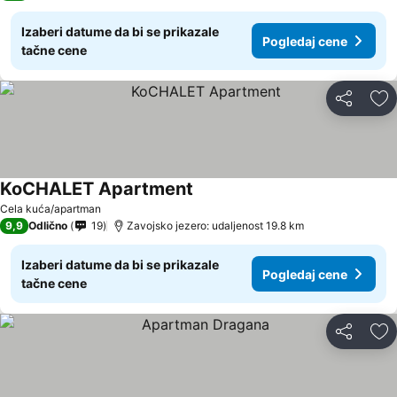
Izaberi datume da bi se prikazale
Pogledaj cene
tačne cene
Deli
Do
KoCHALET Apartment
Pogledaj cene
Cela kuća/apartman
9,9
Odlično
19
Zavojsko jezero: udaljenost 19.8 km
Izaberi datume da bi se prikazale
Pogledaj cene
tačne cene
Deli
Do