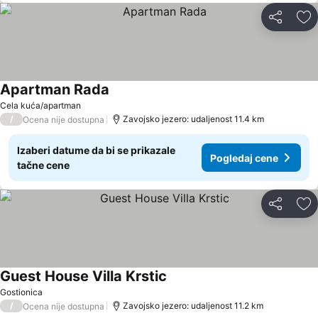
Deli
Do
Apartman Rada
Pogledaj cene
Cela kuća/apartman
/
Zavojsko jezero: udaljenost 11.4 km
Ocena nije dostupna
Izaberi datume da bi se prikazale
Pogledaj cene
tačne cene
Deli
Do
Guest House Villa Krstic
Pogledaj cene
Gostionica
/
Zavojsko jezero: udaljenost 11.2 km
Ocena nije dostupna