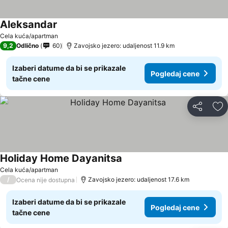
Aleksandar
Pogledaj cene
Cela kuća/apartman
9,2
Odlično
60
Zavojsko jezero: udaljenost 11.9 km
Izaberi datume da bi se prikazale
Pogledaj cene
tačne cene
Deli
Do
Holiday Home Dayanitsa
Pogledaj cene
Cela kuća/apartman
/
Zavojsko jezero: udaljenost 17.6 km
Ocena nije dostupna
Izaberi datume da bi se prikazale
Pogledaj cene
tačne cene