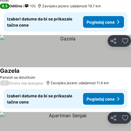
Hotel
9,5
Odlično
10
Zavojsko jezero: udaljenost 19.7 km
Izaberi datume da bi se prikazale
Pogledaj cene
tačne cene
Deli
Do
Gazela
Pogledaj cene
Pansion sa doručkom
/
Zavojsko jezero: udaljenost 11.4 km
Ocena nije dostupna
Izaberi datume da bi se prikazale
Pogledaj cene
tačne cene
Deli
Do