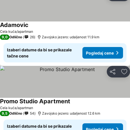
Adamovic
Pogledaj cene
Cela kuća/apartman
9,0
Odlično
26
Zavojsko jezero: udaljenost 11.9 km
Izaberi datume da bi se prikazale
Pogledaj cene
tačne cene
Deli
Do
Promo Studio Apartment
Pogledaj cene
Cela kuća/apartman
9,5
Odlično
54
Zavojsko jezero: udaljenost 12.6 km
Izaberi datume da bi se prikazale
Pogledaj cene