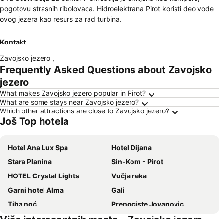
pogotovu strasnih ribolovaca. Hidroelektrana Pirot koristi deo vode
ovog jezera kao resurs za rad turbina.
Kontakt
Zavojsko jezero
,
Frequently Asked Questions about Zavojsko
jezero
What makes Zavojsko jezero popular in Pirot?
What are some stays near Zavojsko jezero?
Which other attractions are close to Zavojsko jezero?
Još Top hotela
Hotel Ana Lux Spa
Hotel Dijana
Stara Planina
Sin-Kom - Pirot
HOTEL Crystal Lights
Vučja reka
Garni hotel Alma
Gali
Tiha noć
Prenociste Jovanovic