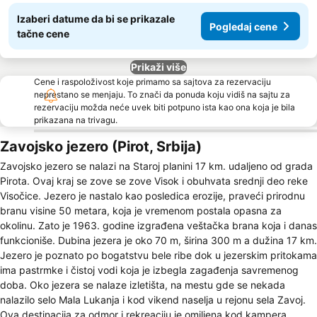
Izaberi datume da bi se prikazale
Pogledaj cene
tačne cene
Prikaži više
Cene i raspoloživost koje primamo sa sajtova za rezervaciju
neprestano se menjaju. To znači da ponuda koju vidiš na sajtu za
rezervaciju možda neće uvek biti potpuno ista kao ona koja je bila
prikazana na trivagu.
Zavojsko jezero (Pirot, Srbija)
Zavojsko jezero se nalazi na Staroj planini 17 km. udaljeno od grada
Pirota. Ovaj kraj se zove se zove Visok i obuhvata srednji deo reke
Visočice. Jezero je nastalo kao posledica erozije, praveći prirodnu
branu visine 50 metara, koja je vremenom postala opasna za
okolinu. Zato je 1963. godine izgrađena veštačka brana koja i danas
funkcioniše. Dubina jezera je oko 70 m, širina 300 m a dužina 17 km.
Jezero je poznato po bogatstvu bele ribe dok u jezerskim pritokama
ima pastrmke i čistoj vodi koja je izbegla zagađenja savremenog
doba. Oko jezera se nalaze izletišta, na mestu gde se nekada
nalazilo selo Mala Lukanja i kod vikend naselja u rejonu sela Zavoj.
Ova destinacija za odmor i rekreaciju je omiljena kod kampera,